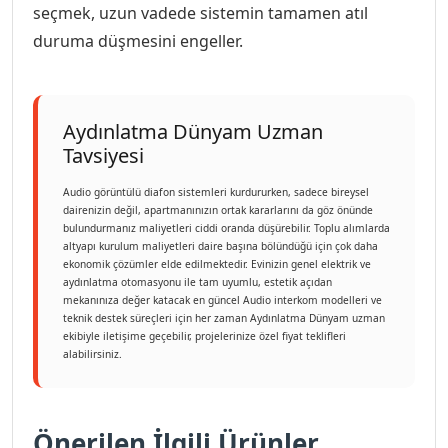
seçmek, uzun vadede sistemin tamamen atıl
duruma düşmesini engeller.
Aydınlatma Dünyam Uzman
Tavsiyesi
Audio görüntülü diafon sistemleri kurdururken, sadece bireysel
dairenizin değil, apartmanınızın ortak kararlarını da göz önünde
bulundurmanız maliyetleri ciddi oranda düşürebilir. Toplu alımlarda
altyapı kurulum maliyetleri daire başına bölündüğü için çok daha
ekonomik çözümler elde edilmektedir. Evinizin genel elektrik ve
aydınlatma otomasyonu ile tam uyumlu, estetik açıdan
mekanınıza değer katacak en güncel Audio interkom modelleri ve
teknik destek süreçleri için her zaman Aydınlatma Dünyam uzman
ekibiyle iletişime geçebilir, projelerinize özel fiyat teklifleri
alabilirsiniz.
Önerilen İlgili Ürünler