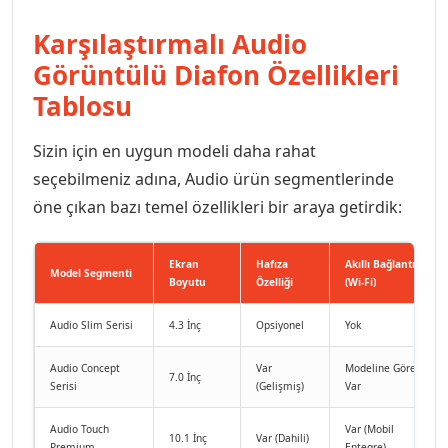
Karşılaştırmalı Audio
Görüntülü Diafon Özellikleri
Tablosu
Sizin için en uygun modeli daha rahat
seçebilmeniz adına, Audio ürün segmentlerinde
öne çıkan bazı temel özellikleri bir araya getirdik:
Ekran
Hafıza
Akıllı Bağlantı
Model Segmenti
Boyutu
Özelliği
(Wi-Fi)
Audio Slim Serisi
4.3 İnç
Opsiyonel
Yok
Audio Concept
Var
Modeline Göre
7.0 İnç
Serisi
(Gelişmiş)
Var
Audio Touch
Var (Mobil
10.1 İnç
Var (Dahili)
Premium
Entegre)