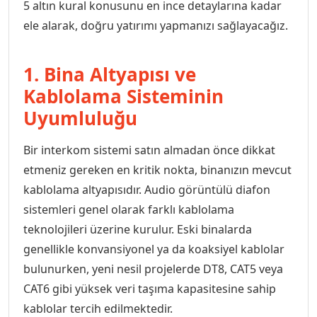
5 altın kural konusunu en ince detaylarına kadar
ele alarak, doğru yatırımı yapmanızı sağlayacağız.
Audio Villa Görüntülü Sistemler
1. Bina Altyapısı ve
Audio Yan Sıra Butonlu Zil paneller
Kablolama Sisteminin
Uyumluluğu
Dedektör Ve Vanalar
Bir interkom sistemi satın almadan önce dikkat
etmeniz gereken en kritik nokta, binanızın mevcut
Görüntülü Diafon Kapakları
kablolama altyapısıdır. Audio görüntülü diafon
sistemleri genel olarak farklı kablolama
Telefon Santralleri
teknolojileri üzerine kurulur. Eski binalarda
genellikle konvansiyonel ya da koaksiyel kablolar
bulunurken, yeni nesil projelerde DT8, CAT5 veya
CAT6 gibi yüksek veri taşıma kapasitesine sahip
kablolar tercih edilmektedir.