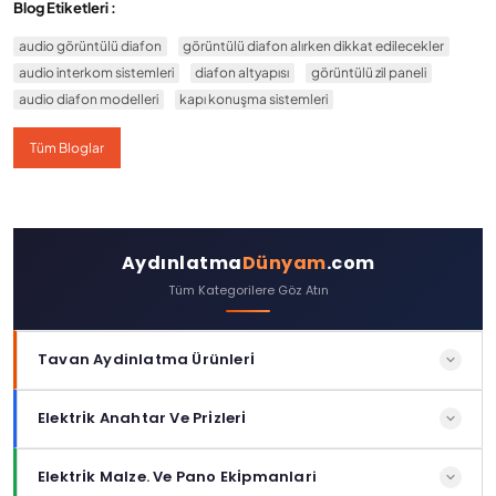
Blog Etiketleri :
audio görüntülü diafon
görüntülü diafon alırken dikkat edilecekler
audio interkom sistemleri
diafon altyapısı
görüntülü zil paneli
audio diafon modelleri
kapı konuşma sistemleri
Tüm Bloglar
Aydınlatma
Dünyam
.com
Tüm Kategorilere Göz Atın
Tavan Aydinlatma Ürünleri̇
Siva Altı Panel Led Aydınlatma
Elektri̇k Anahtar Ve Pri̇zleri̇
Sıva Altı Ayarlanabilir Panel Led Aydınlatma
Tekli Prizler
Elektri̇k Malze. Ve Pano Eki̇pmanlari