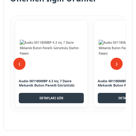
❮
❯
Audio 001180MBP 4.3 inç 7 Daire
Audio 001180MBP 4.3 in
Mekanik Buton Panelli Görüntülü
Mekanik Buton Panelli
Diafon Paketi
Diafon Paketi
DETAYLARI GÖR
DETAYLARI