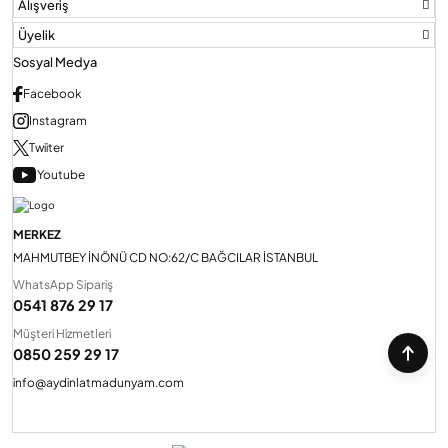
Alışveriş
Üyelik
Sosyal Medya
Facebook
Instagram
Twiiter
Youtube
MERKEZ
MAHMUTBEY İNÖNÜ CD NO:62/C BAĞCILAR İSTANBUL
WhatsApp Sipariş
0541 876 29 17
Müşteri Hizmetleri
0850 259 29 17
info@aydinlatmadunyam.com