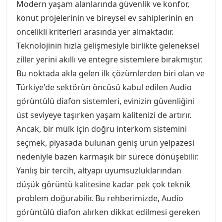
Audio Giriş Kontrol Ürünleri
Modern yaşam alanlarında güvenlik ve konfor,
konut projelerinin ve bireysel ev sahiplerinin en
m Ürünleri & Aksesurları
Sıva Üstü Kare Boş Kasalar
Goya Yüksek Tavan Armatürü
Zaman Saatleri
Motor Koruma Şalterleri
Trifaze Sigorta
Exen Karel Mocha Anahtar Prizler 
Tekli Anahtar Serisi
öncelikli kriterleri arasında yer almaktadır.
Audio Görüntülü Diafon Setleri
Teknolojinin hızla gelişmesiyle birlikte geleneksel
ziller yerini akıllı ve entegre sistemlere bırakmıştır.
hazları
Siva Üstü Led Paneller
Exen Karel Titanyum Siyah Anahtar 
Topraklı Priz Serisi
Audio Kameralı Zil panelleri
Bu noktada akla gelen ilk çözümlerden biri olan ve
Türkiye'de sektörün öncüsü kabul edilen Audio
Aksesuarları
Sıva Üstü Led Paneller
Exen Odak Antrasit Anahtar Prizler
Topraksız Priz
Audio Sesli Diafon Paket Fiyatları 
görüntülü diafon sistemleri, evinizin güvenliğini
üst seviyeye taşırken yaşam kalitenizi de artırır.
 Kumandalar
Sıva Üstü Silindir Aydınlatma
Exen Odak Beyaz Anahtar Prizler S
Tv Uydu Priz Serisi
Audio Sesli Diafon Paket Fiyatlar
Ancak, bir mülk için doğru interkom sistemini
seçmek, piyasada bulunan geniş ürün yelpazesi
Kumandalı Ziller
Exen Odak Füme Anahtar Prizler S
Üçlü Anahtar Serisi
nedeniyle bazen karmaşık bir sürece dönüşebilir.
Audio Sesli Diafonlar
Yanlış bir tercih, altyapı uyumsuzluklarından
düşük görüntü kalitesine kadar pek çok teknik
örler
Vavien Anahtar Serisi
Audio Şifreli Şifresiz Zil Butonları
problem doğurabilir. Bu rehberimizde, Audio
görüntülü diafon alırken dikkat edilmesi gereken
Zil Anahtar Serisi
Audio Tek Butonlu Zil Panalleri (K