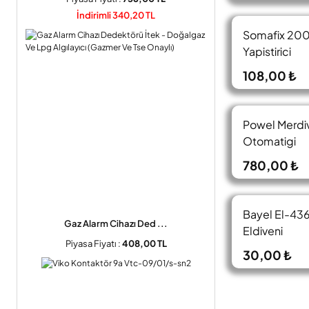
İndirimli 340,20 TL
Somafix 200 
Yapistirici
108,00 ₺
Powel Merdiv
Otomatigi
780,00 ₺
Bayel El-436
Gaz Alarm Cihazı Ded ...
Eldiveni
Piyasa Fiyatı :
408,00 TL
30,00 ₺