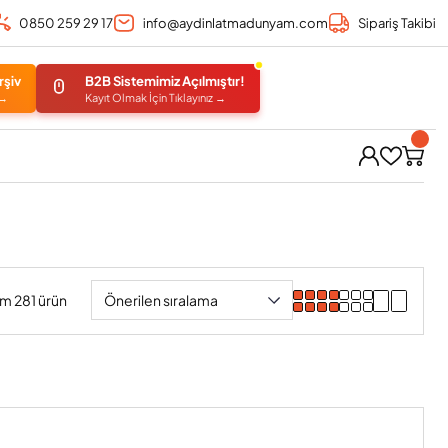
0850 259 29 17
info@aydinlatmadunyam.com
Sipariş Takibi
rşiv
B2B Sistemimiz Açılmıştır!
 →
Kayıt Olmak İçin Tıklayınız →
m 281 ürün