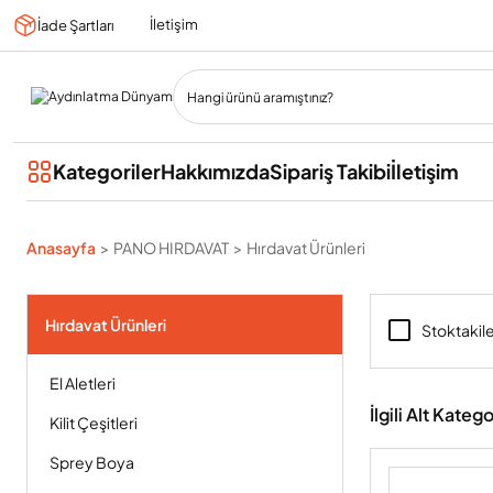
İletişim
İade Şartları
Kategoriler
Hakkımızda
Sipariş Takibi
İletişim
Anasayfa
PANO HIRDAVAT
Hırdavat Ürünleri
Hırdavat Ürünleri
Stoktakil
El Aletleri
İlgili Alt Katego
Kilit Çeşitleri
Sprey Boya