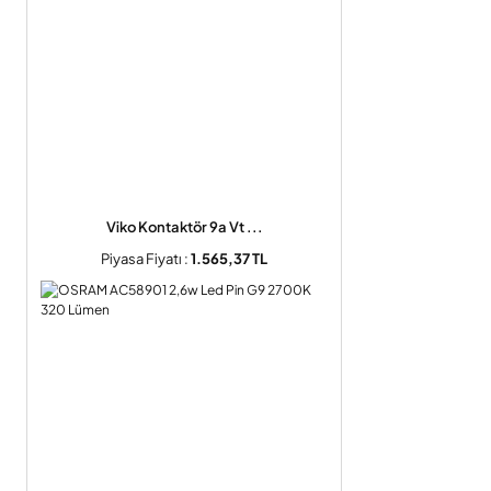
Viko Kontaktör 9a Vt ...
Piyasa Fiyatı :
1.565,37 TL