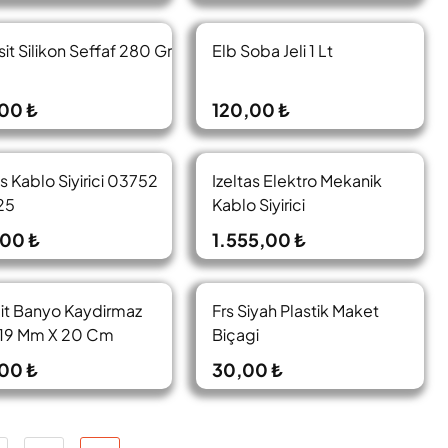
it Silikon Seffaf 280 Gr
Elb Soba Jeli 1 Lt
00 ₺
120,00 ₺
as Kablo Siyirici 03752
Izeltas Elektro Mekanik
25
Kablo Siyirici
00 ₺
1.555,00 ₺
it Banyo Kaydirmaz
Frs Siyah Plastik Maket
 19 Mm X 20 Cm
Biçagi
00 ₺
30,00 ₺