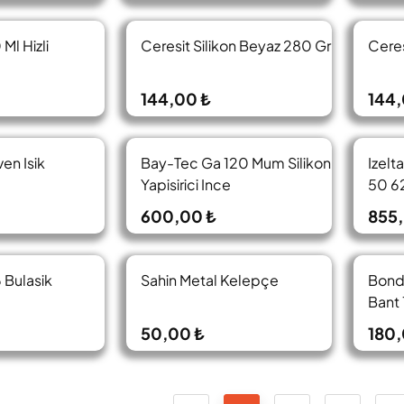
Ml Hizli
Ceresit Silikon Beyaz 280 Gr
Ceres
144,00 ₺
144,
en Isik
Bay-Tec Ga 120 Mum Silikon
Izelt
Yapisirici Ince
50 6
600,00 ₺
855,
 Bulasik
Sahin Metal Kelepçe
Bond
Bant
50,00 ₺
180,