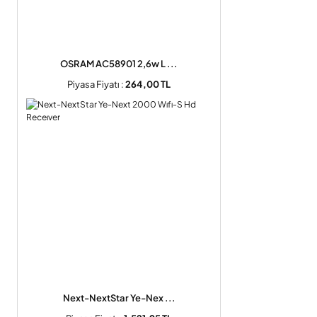
OSRAM AC58901 2,6w L ...
Piyasa Fiyatı :
264,00 TL
Next-NextStar Ye-Nex ...