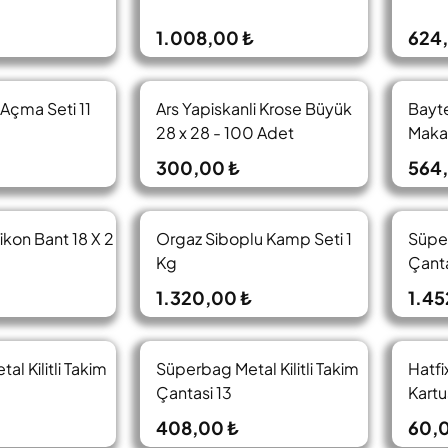
1.008,00 ₺
624
Açma Seti 11
Ars Yapiskanli Krose Büyük
Bayt
28 x 28 - 100 Adet
Maka
(Mk0
300,00 ₺
564
likon Bant 18 X 2
Orgaz Siboplu Kamp Seti 1
Süper
Kg
Çanta
1.320,00 ₺
1.45
l Kilitli Takim
Süperbag Metal Kilitli Takim
Hatfi
Çantasi 13
Kartu
408,00 ₺
60,