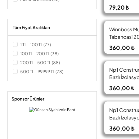
79,20 ₺
Tüm Fiyat Aralıkları
Winnboss Mu
Tabancasi 2
1 TL - 100 TL (77)
360,00 ₺
100 TL - 200 TL (38)
200 TL - 500 TL (88)
Np1 Construc
500 TL - 99999 TL (78)
Bazlı İzolasy
Yapıştırıcı Ka
360,00 ₺
Siyah(Black)
Sponsor Ürünler
Np1 Construc
Bazlı İzolasy
Yapıştırıcı Ka
360,00 ₺
Antrasit(Anth