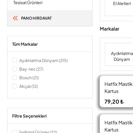
Tesisat Ürünleri
El Aletleri
PANO HIRDAVAT
Markalar
Tüm Markalar
Aydınlatma
Dünyam
Aydınlatma Dünyam (215)
Bay-tec (27)
Bosch (21)
Hatfix Mastik
Akçalı (12)
Kartus
İzeltaş (2)
79,20 ₺
Filtre Seçenekleri
Hatfix Masti
Kartus
İndirimli Ürünler (22)