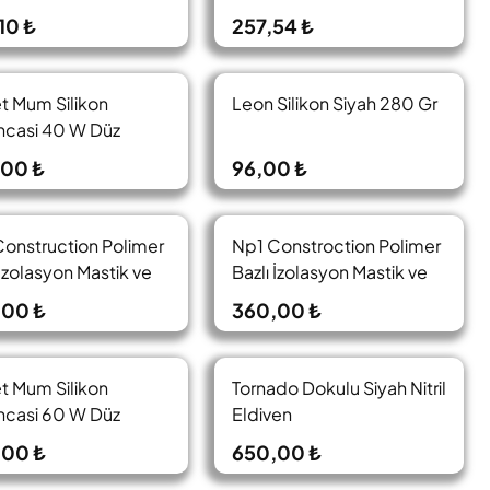
10 ₺
257,54 ₺
t Mum Silikon
Leon Silikon Siyah 280 Gr
ncasi 40 W Düz
,00 ₺
96,00 ₺
onstruction Polimer
Np1 Constroction Polimer
 İzolasyon Mastik ve
Bazlı İzolasyon Mastik ve
ırıcı Kartuş Gri
Yapıştırıcı Kartuş
,00 ₺
360,00 ₺
estone)
Beyaz(White)
t Mum Silikon
Tornado Dokulu Siyah Nitril
ncasi 60 W Düz
Eldiven
,00 ₺
650,00 ₺