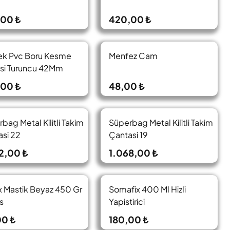
,00 ₺
420,00 ₺
ek Pvc Boru Kesme
Menfez Cam
si Turuncu 42Mm
690)
,00 ₺
48,00 ₺
bag Metal Kilitli Takim
Süperbag Metal Kilitli Takim
si 22
Çantasi 19
2,00 ₺
1.068,00 ₺
x Mastik Beyaz 450 Gr
Somafix 400 Ml Hizli
s
Yapistirici
00 ₺
180,00 ₺