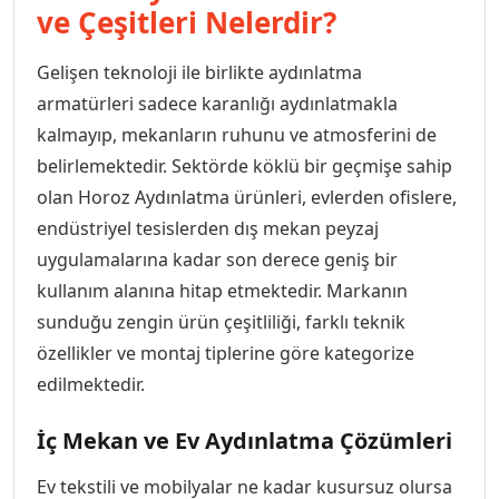
ve Çeşitleri Nelerdir?
Audio Villa Görüntülü Sistemler
Gelişen teknoloji ile birlikte aydınlatma
armatürleri sadece karanlığı aydınlatmakla
kalmayıp, mekanların ruhunu ve atmosferini de
Audio Yan Sıra Butonlu Zil paneller
belirlemektedir. Sektörde köklü bir geçmişe sahip
olan Horoz Aydınlatma ürünleri, evlerden ofislere,
Dedektör Ve Vanalar
endüstriyel tesislerden dış mekan peyzaj
uygulamalarına kadar son derece geniş bir
Görüntülü Diafon Kapakları
kullanım alanına hitap etmektedir. Markanın
sunduğu zengin ürün çeşitliliği, farklı teknik
Telefon Santralleri
özellikler ve montaj tiplerine göre kategorize
edilmektedir.
İç Mekan ve Ev Aydınlatma Çözümleri
Ev tekstili ve mobilyalar ne kadar kusursuz olursa