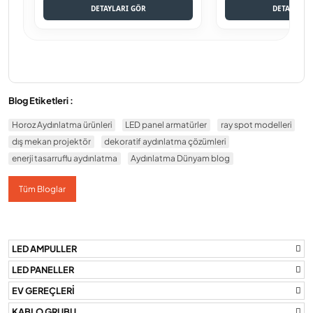
DETAYLARI GÖR
DETAYLARI
Blog Etiketleri :
Horoz Aydınlatma ürünleri
LED panel armatürler
ray spot modelleri
dış mekan projektör
dekoratif aydınlatma çözümleri
enerji tasarruflu aydınlatma
Aydınlatma Dünyam blog
Tüm Bloglar
LED AMPULLER
LED PANELLER
EV GEREÇLERİ
KABLO GRUBU