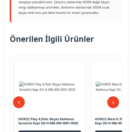
seviyeye çıkarabilirsiniz. Çalışma odalarında 4200K doğal beyaz
rengi odaklanmayı artırırken, dinlenme alanlarında 3000K sıcak
beyaz renk tonu çok daha huzurlu bir ortam yaratacaktır.
Önerilen İlgili Ürünler
❮
❯
96-
HOROZ Play 4,5Vdc Beyaz Kablosuz
HOROZ Maxi-D 3Vdc Ful
Sensörlü Kapi Zili H-086-005-0001-0020
Kapi Zili H-086-004-000