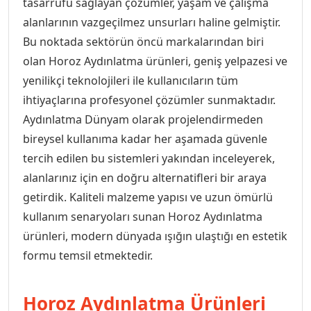
tasarrufu sağlayan çözümler, yaşam ve çalışma
Audio Giriş Kontrol Ürünleri
alanlarının vazgeçilmez unsurları haline gelmiştir.
Bu noktada sektörün öncü markalarından biri
m Ürünleri & Aksesurları
Sıva Üstü Kare Boş Kasalar
Goya Yüksek Tavan Armatürü
Zaman Saatleri
Motor Koruma Şalterleri
Trifaze Sigorta
Exen Karel Mocha Anahtar Prizler 
Tekli Anahtar Serisi
Audio Görüntülü Diafon Setleri
olan Horoz Aydınlatma ürünleri, geniş yelpazesi ve
yenilikçi teknolojileri ile kullanıcıların tüm
hazları
Siva Üstü Led Paneller
Exen Karel Titanyum Siyah Anahtar 
Topraklı Priz Serisi
Audio Kameralı Zil panelleri
ihtiyaçlarına profesyonel çözümler sunmaktadır.
Aydınlatma Dünyam olarak projelendirmeden
Aksesuarları
Sıva Üstü Led Paneller
Exen Odak Antrasit Anahtar Prizler
Topraksız Priz
Audio Sesli Diafon Paket Fiyatları 
bireysel kullanıma kadar her aşamada güvenle
tercih edilen bu sistemleri yakından inceleyerek,
 Kumandalar
Sıva Üstü Silindir Aydınlatma
Exen Odak Beyaz Anahtar Prizler S
Tv Uydu Priz Serisi
alanlarınız için en doğru alternatifleri bir araya
Audio Sesli Diafon Paket Fiyatlar
getirdik. Kaliteli malzeme yapısı ve uzun ömürlü
kullanım senaryoları sunan Horoz Aydınlatma
Kumandalı Ziller
Exen Odak Füme Anahtar Prizler S
Üçlü Anahtar Serisi
Audio Sesli Diafonlar
ürünleri, modern dünyada ışığın ulaştığı en estetik
formu temsil etmektedir.
örler
Vavien Anahtar Serisi
Audio Şifreli Şifresiz Zil Butonları
Horoz Aydınlatma Ürünleri
Zil Anahtar Serisi
Audio Tek Butonlu Zil Panalleri (K