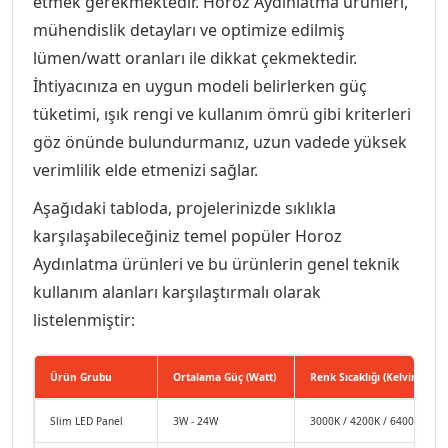
etmek gerekmektedir. Horoz Aydınlatma ürünleri,
mühendislik detayları ve optimize edilmiş
lümen/watt oranları ile dikkat çekmektedir.
İhtiyacınıza en uygun modeli belirlerken güç
tüketimi, ışık rengi ve kullanım ömrü gibi kriterleri
göz önünde bulundurmanız, uzun vadede yüksek
verimlilik elde etmenizi sağlar.
Aşağıdaki tabloda, projelerinizde sıklıkla
karşılaşabileceğiniz temel popüler Horoz
Aydınlatma ürünleri ve bu ürünlerin genel teknik
kullanım alanları karşılaştırmalı olarak
listelenmiştir:
Ürün Grubu
Ortalama Güç (Watt)
Renk Sıcaklığı (Kelvin)
Slim LED Panel
3W - 24W
3000K / 4200K / 6400K