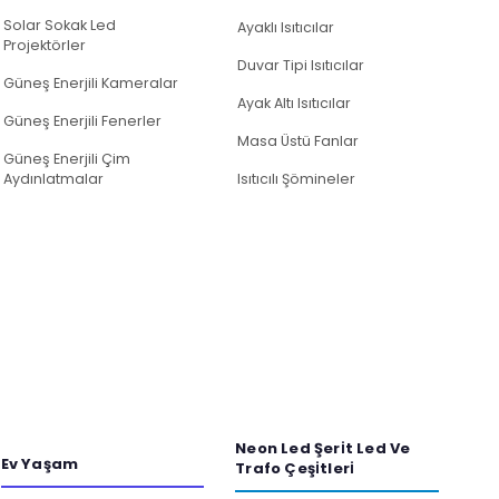
Solar Sokak Led
Ayaklı Isıtıcılar
Projektörler
Duvar Tipi Isıtıcılar
Güneş Enerjili Kameralar
Ayak Altı Isıtıcılar
Güneş Enerjili Fenerler
Masa Üstü Fanlar
Güneş Enerjili Çim
Aydınlatmalar
Isıtıcılı Şömineler
Neon Led Şeri̇t Led Ve
Ev Yaşam
Trafo Çeşi̇tleri̇