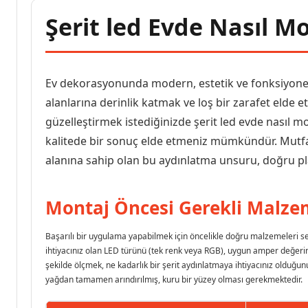
Şerit led Evde Nasıl M
Ev dekorasyonunda modern, estetik ve fonksiyonel b
alanlarına derinlik katmak ve loş bir zarafet elde e
güzelleştirmek istediğinizde şerit led evde nasıl 
kalitede bir sonuç elde etmeniz mümkündür. Mutfak 
alanına sahip olan bu aydınlatma unsuru, doğru pla
Montaj Öncesi Gerekli Malzem
Başarılı bir uygulama yapabilmek için öncelikle doğru malzemeleri seç
ihtiyacınız olan LED türünü (tek renk veya RGB), uygun amper değerin
şekilde ölçmek, ne kadarlık bir şerit aydınlatmaya ihtiyacınız olduğun
yağdan tamamen arındırılmış, kuru bir yüzey olması gerekmektedir.