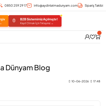
0850 259 29 17
info@aydinlatmadunyam.com
Sipariş Takibi
rşiv
B2B Sistemimiz Açılmıştır!
 →
Kayıt Olmak İçin Tıklayınız →
atma Dünyam Blog
10-06-2026
17:48