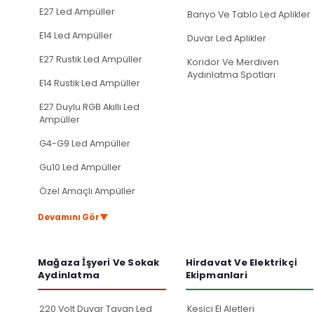
E27 Led Ampüller
Banyo Ve Tablo Led Aplikler
E14 Led Ampüller
Duvar Led Aplikler
E27 Rustik Led Ampüller
Koridor Ve Merdiven
Aydınlatma Spotları
E14 Rustik Led Ampüller
E27 Duylu RGB Akıllı Led
Ampüller
G4-G9 Led Ampüller
Gu10 Led Ampüller
Özel Amaçlı Ampüller
▼
Devamını Gör
Mağaza İ̇şyeri̇ Ve Sokak
Hi̇rdavat Ve Elektri̇kçi̇
Aydinlatma
Eki̇pmanlari
220 Volt Duvar Tavan Led
Kesici El Aletleri