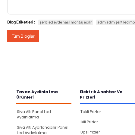
Blog Etiketleri :
şerit led evde nasıl montaj edilir
adım adım şerit led mo
Tüm Bloglar
Tavan Aydinlatma
Elektri̇k Anahtar Ve
Ürünleri̇
Pri̇zleri̇
Siva Altı Panel Led
Tekli Prizler
Aydınlatma
İkili Prizler
Sıva Altı Ayarlanabilir Panel
Ups Prizler
Led Aydınlatma