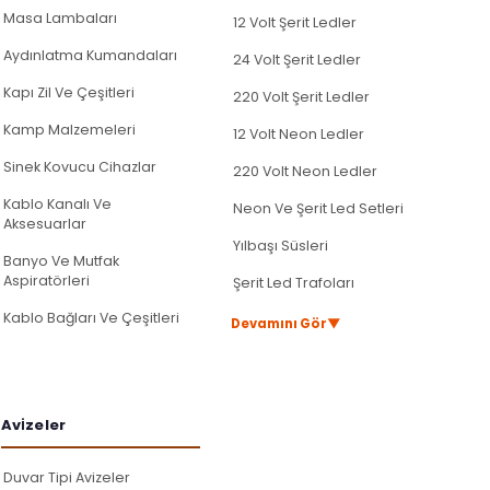
Masa Lambaları
12 Volt Şerit Ledler
Aydınlatma Kumandaları
24 Volt Şerit Ledler
Kapı Zil Ve Çeşitleri
220 Volt Şerit Ledler
Kamp Malzemeleri
12 Volt Neon Ledler
Sinek Kovucu Cihazlar
220 Volt Neon Ledler
Kablo Kanalı Ve
Neon Ve Şerit Led Setleri
Aksesuarlar
Yılbaşı Süsleri
Banyo Ve Mutfak
Aspiratörleri
Şerit Led Trafoları
Kablo Bağları Ve Çeşitleri
▼
Devamını Gör
Avi̇zeler
Duvar Tipi Avizeler