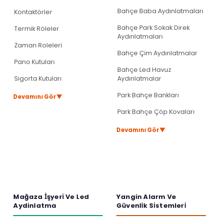
Bahçe Baba Aydınlatmaları
Kontaktörler
Bahçe Park Sokak Direk
Termik Röleler
Aydınlatmaları
Zaman Roleleri
Bahçe Çim Aydınlatmalar
Pano Kutuları
Bahçe Led Havuz
Sigorta Kutuları
Aydınlatmalar
Park Bahçe Bankları
▼
Devamını Gör
Park Bahçe Çöp Kovaları
▼
Devamını Gör
Mağaza İ̇şyeri̇ Ve Led
Yangin Alarm Ve
Aydinlatma
Güvenli̇k Si̇stemleri̇