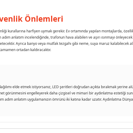
venlik Önlemleri
nliği kurallarına harfiyen uymak gerekir. Ev ortamında yapılan montajlarda, özelli
ım adım anlatım incelendiğinde, trafonun hava alabilen ve aşırı ısınmayı önleyece
 tüketecektir. Ayrıca banyo veya mutfak tezgahı gibi neme, suya maruz kalabilecek 
i tamamen ortadan kaldıracaktır.
ğılımı elde etmek istiyorsanız, LED şeritleri doğrudan açıkta bırakmak yerine al
nın net görünmesini engelleyerek daha çizgisel ve mimari bir aydınlatma estetiği s
Adım adım anlatım uygulamanızın ömrünü iki katına kadar uzatır. Aydınlatma Dünyam