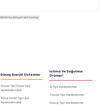
dınlatma dünyam led montajı
İsitma Ve Soğutma
Güneş Enerji̇li̇ Si̇stemler
Ürünleri̇
Duvar Tipi Solar Led
El Tipi Vantilatörler
Aydınlatmalar
Tavan Tipi Vantilatörler
Solar Direk Tipi Led
Aydınlatmalar
Duvar Tipi Vantilatörler