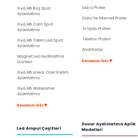
Usb Li Prizler
Sıva Altı Boş Spot
Aydınlatma
Data Ve İnternet Prizler
Sıva Altı Cam Spot
Tv Uydu Prizleri
Aydınlatma
Telefon Prizleri
Sıva Altı Takım Led Spot
Aydınlatma
Anahtarlar
Magnet Led Aydınlatma
▼
Devamını Gör
Ürünleri
Sıva Altı Linear Özel Üretim
Aydınlatma
Sıva Altı Walwasher
Aydınlatma
▼
Devamını Gör
Duvar Aydinlatma Apli̇k
Led Ampul Çeşi̇tleri̇
Modelleri̇