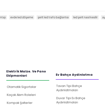
ntajı
evde led döşeme
şerit led trafo bağlantısı
led şerit nasıl kesilir
ay
Elektri̇k Malze. Ve Pano
Ev Bahçe Aydinlatma
Eki̇pmanlari
Tavan Tipi Bahçe
Otamatik Sigortalar
Aydınlatmaları
Kaçak Akım Roleleri
Duvar Tipi Ev Bahçe
Aydınlatmaları
Kompak Şalterler