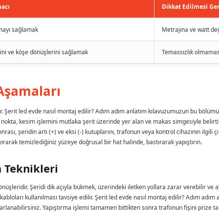
acı
Dikkat Edilmesi Ge
mayı sağlamak
Metrajına ve watt değ
imini ve köşe dönüşlerini sağlamak
Temassızlık olmaması 
Aşamaları
 Şerit led evde nasıl montaj edilir? Adım adım anlatım kılavuzumuzun bu bölümünde 
nokta, kesim işlemini mutlaka şerit üzerinde yer alan ve makas simgesiyle belirti
ı, şeridin artı (+) ve eksi (-) kutuplarını, trafonun veya kontrol cihazının ilgili çı
rarak temizlediğiniz yüzeye doğrusal bir hat halinde, bastırarak yapıştırın.
 Teknikleri
nüşleridir. Şeridi dik açıyla bükmek, üzerindeki iletken yollara zarar verebilir v
abloları kullanılması tavsiye edilir. Şerit led evde nasıl montaj edilir? Adım adı
lanabilirsiniz. Yapıştırma işlemi tamamen bittikten sonra trafonun fişini prize ta