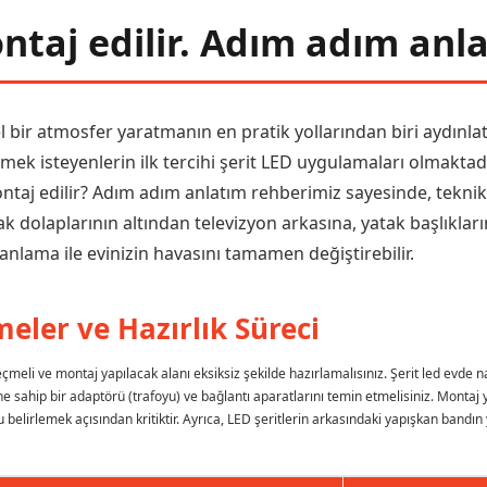
ontaj edilir. Adım adım anl
ir atmosfer yaratmanın en pratik yollarından biri aydınlatm
tmek isteyenlerin ilk tercihi şerit LED uygulamaları olmaktadı
montaj edilir? Adım adım anlatım rehberimiz sayesinde, tekn
dolaplarının altından televizyon arkasına, yatak başlıkları
nlama ile evinizin havasını tamamen değiştirebilir.
eler ve Hazırlık Süreci
meli ve montaj yapılacak alanı eksiksiz şekilde hazırlamalısınız. Şerit led evde n
e sahip bir adaptörü (trafoyu) ve bağlantı aparatlarını temin etmelisiniz. Monta
u belirlemek açısından kritiktir. Ayrıca, LED şeritlerin arkasındaki yapışkan bandı