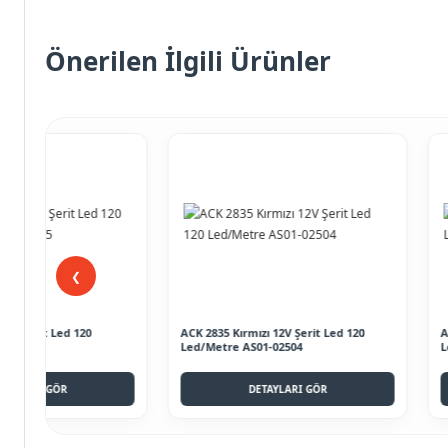
Önerilen İlgili Ürünler
❮
ACK 2835 Kırmızı 12V Şerit Led 120
ACK 2835 6500K 12V Ş
Led/Metre AS01-02504
Led/Metre AS01-025
DETAYLARI GÖR
DETAYLA