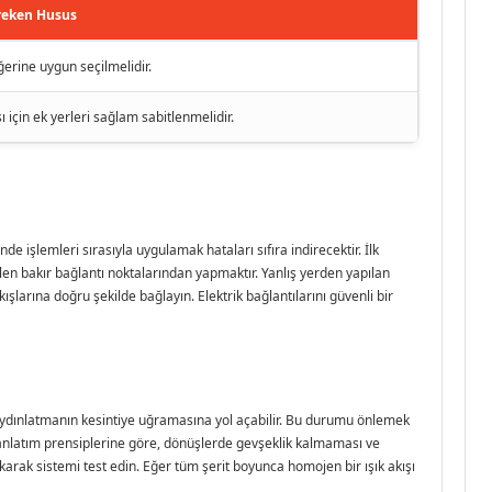
reken Husus
erine uygun seçilmelidir.
için ek yerleri sağlam sabitlenmelidir.
işlemleri sırasıyla uygulamak hataları sıfıra indirecektir. İlk
len bakır bağlantı noktalarından yapmaktır. Yanlış yerden yapılan
kışlarına doğru şekilde bağlayın. Elektrik bağlantılarını güvenli bir
e aydınlatmanın kesintiye uğramasına yol açabilir. Bu durumu önlemek
m anlatım prensiplerine göre, dönüşlerde gevşeklik kalmaması ve
karak sistemi test edin. Eğer tüm şerit boyunca homojen bir ışık akışı