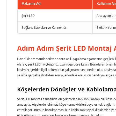
Malzeme Adı
Kullanım Am
Şerit LED
Ana aydınlat
Bağlantı Kabloları ve Konnektör
Elektrik ilet
Adım Adım Şerit LED Montaj 
Hazırlıklar tamamlandıktan sonra asıl uygulama aşamasına geçilebilir.
olarak, şerit LED'i ölçtüğünüz uzunluğa göre kesin. Burada en önemli 
kesimler, şeridin ilgili bölümünün çalışmamasına neden olur. Kesim sonras
şekilde gerçekleştirdikten sonra, arkadaki koruyucu bandı yavaşça sıyı
Köşelerden Dönüşler ve Kablolama
Şerit LED montajı esnasında en çok zorlanılan konulardan biri köşe dö
amacıyla, köşelerde lehimsiz köşe konnektörleri veya esnek bağlantı k
estetik görünümün bozulmaması için kablo sabitleyici klipslerden yarar
elde ettiyseniz, montajınız başarıyla tamamlanmış demektir.