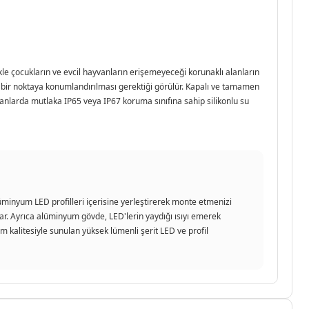
kle çocukların ve evcil hayvanların erişemeyeceği korunaklı alanların
k bir noktaya konumlandırılması gerektiği görülür. Kapalı ve tamamen
alanlarda mutlaka IP65 veya IP67 koruma sınıfına sahip silikonlu su
üminyum LED profilleri içerisine yerleştirerek monte etmenizi
unar. Ayrıca alüminyum gövde, LED'lerin yaydığı ısıyı emerek
 kalitesiyle sunulan yüksek lümenli şerit LED ve profil