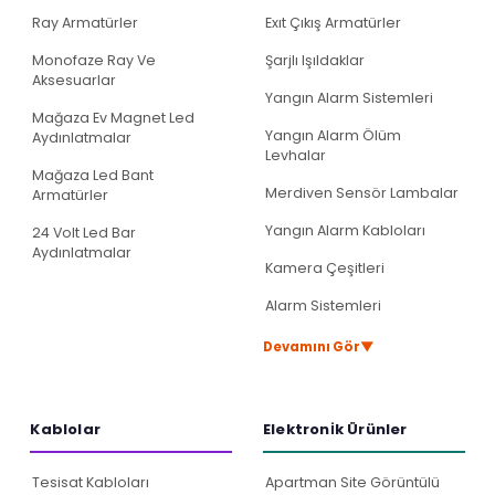
Ray Armatürler
Exıt Çıkış Armatürler
Monofaze Ray Ve
Şarjlı Işıldaklar
Aksesuarlar
Yangın Alarm Sistemleri
Mağaza Ev Magnet Led
Yangın Alarm Ölüm
Aydınlatmalar
Levhalar
Mağaza Led Bant
Merdiven Sensör Lambalar
Armatürler
Yangın Alarm Kabloları
24 Volt Led Bar
Aydınlatmalar
Kamera Çeşitleri
Alarm Sistemleri
▼
Devamını Gör
Kablolar
Elektroni̇k Ürünler
Tesisat Kabloları
Apartman Site Görüntülü