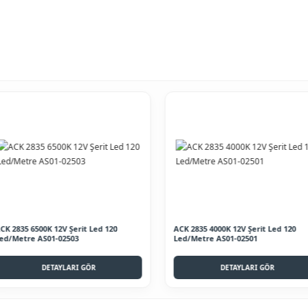
erit Led 120
ACK 2835 4000K 12V Şerit Led 120
ACK Ser
03
Led/Metre AS01-02501
00809
RI GÖR
DETAYLARI GÖR