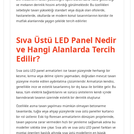
ve mekanın derinlik hissini artırdığı görülmektedir. Bu özellikleri
sebebiyle tavan yüksekliği standart veya düşük olan ofislerde,
hastanelerde, okullarda ve modern konut tasarımlarının koridor ile
mutfak alanlarında yaygın şekilde tercih edilirler.
Sıva Üstü LED Panel Nedir
ve Hangi Alanlarda Tercih
Edilir?
Sıva üstü LED panel armatürleri ise tavan yüzeyinde herhangi bir
kesme, kırma veya delme işlemi yapmadan, doğrudan mevcut tavan
yüzeyine monte edilen aydınlatma çözümleridir. Armatürün kendisi,
genellikle ince ve estetik tasarlanmış bir dış kasa ile birlikte gelir. Bu
kasa, tüm elektrik bağlantılarını ve sürücü ünitelerini kendi içinde
barındırarak tavanın üzerinde estetik bir derinlik oluşturur.
Özellikle asma tavan yapılması mümkün olmayan betonarme
tavanlarda, tuğla veya ahşap yüzeylerde sıva üstü paneller kurtarıcı
bir rol üstlenir. Eski tip floresan armatürlerin dönüşüm projelerinde,
tavan yapısına zarar vermeden hızlı bir yenileme sağlamak adına bu
modeller sıklıkla öne çıkar. Sıva altı ve sıva üstü LED panel farkları ve
montaj önerileri başlığı altında sıva üstü modellerin en büyük