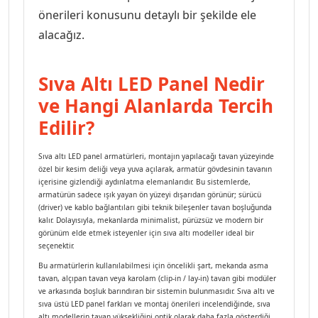
önerileri konusunu detaylı bir şekilde ele
alacağız.
Audio Villa Görüntülü Sistemler
Sıva Altı LED Panel Nedir
Audio Yan Sıra Butonlu Zil paneller
ve Hangi Alanlarda Tercih
Edilir?
Dedektör Ve Vanalar
Sıva altı LED panel armatürleri, montajın yapılacağı tavan yüzeyinde
özel bir kesim deliği veya yuva açılarak, armatür gövdesinin tavanın
Görüntülü Diafon Kapakları
içerisine gizlendiği aydınlatma elemanlarıdır. Bu sistemlerde,
armatürün sadece ışık yayan ön yüzeyi dışarıdan görünür; sürücü
(driver) ve kablo bağlantıları gibi teknik bileşenler tavan boşluğunda
kalır. Dolayısıyla, mekanlarda minimalist, pürüzsüz ve modern bir
Telefon Santralleri
görünüm elde etmek isteyenler için sıva altı modeller ideal bir
seçenektir.
Bu armatürlerin kullanılabilmesi için öncelikli şart, mekanda asma
tavan, alçıpan tavan veya karolam (clip-in / lay-in) tavan gibi modüler
ve arkasında boşluk barındıran bir sistemin bulunmasıdır. Sıva altı ve
sıva üstü LED panel farkları ve montaj önerileri incelendiğinde, sıva
altı modellerin tavan yüksekliğini optik olarak daha fazla gösterdiği