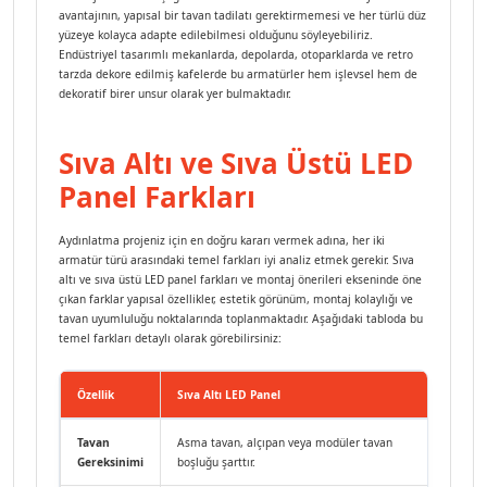
avantajının, yapısal bir tavan tadilatı gerektirmemesi ve her türlü düz
yüzeye kolayca adapte edilebilmesi olduğunu söyleyebiliriz.
Endüstriyel tasarımlı mekanlarda, depolarda, otoparklarda ve retro
tarzda dekore edilmiş kafelerde bu armatürler hem işlevsel hem de
dekoratif birer unsur olarak yer bulmaktadır.
Sıva Altı ve Sıva Üstü LED
Panel Farkları
Aydınlatma projeniz için en doğru kararı vermek adına, her iki
armatür türü arasındaki temel farkları iyi analiz etmek gerekir. Sıva
altı ve sıva üstü LED panel farkları ve montaj önerileri ekseninde öne
çıkan farklar yapısal özellikler, estetik görünüm, montaj kolaylığı ve
tavan uyumluluğu noktalarında toplanmaktadır. Aşağıdaki tabloda bu
temel farkları detaylı olarak görebilirsiniz:
Özellik
Sıva Altı LED Panel
Sıva
Tavan
Asma tavan, alçıpan veya modüler tavan
Beton
Gereksinimi
boşluğu şarttır.
yüzey