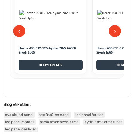
❮
❯
Horoz 400-012-126 Aydos 20W 6400K
Horoz 400-011-128 Art
Siyah Ip65
Siyah Ip65
DETAYLARI GÖR
DETAYLARI
Blog Etiketleri :
sıva altı led panel
sıva üstü led panel
led panel farkları
led panel montajı
asma tavan aydınlatma
aydınlatma armatürleri
led panel özellikleri