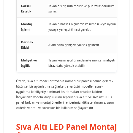
Görsel
Tavanla sıfır, minimalist ve pürüzsüz görünüm
Dış k
Estetik
sunar.
bir h
Montaj
Tavanın hassas ölçülerde kesilmesi veya uygun
Tavan
İşlemi
yuvaya yerleştirilmesi gerekir.
apara
Derinlik
Doğru
Alanı daha geniş ve yüksek gösterir.
Etkisi
tavan
Maliyet ve
Tavan kesim işçiliği nedeniyle montaj maliyeti
Prati
İşçilik
biraz daha yüksek olabilir.
maliy
Özetle, sıva altı modeller tavanın mimari bir parçası haline gelerek
bütünsel bir aydınlatma sağlarken; sıva üstü modeller esnek
uygulama kabiliyetiyle mimari kısıtlamaları ortadan kaldırır.
İhtiyacınıza yönelik doğru ürünü seçerken sıva altı ve sıva üstü LED
panel farkları ve montaj önerileri rehberimizi dikkate almanız, uzun
vadede verimli ve sorunsuz bir kullanım sağlayacaktır.
Sıva Altı LED Panel Montaj