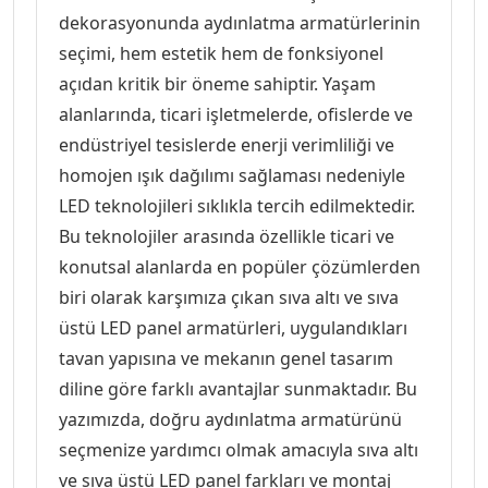
Audio Giriş Kontrol Ürünleri
dekorasyonunda aydınlatma armatürlerinin
seçimi, hem estetik hem de fonksiyonel
m Ürünleri & Aksesurları
Sıva Üstü Kare Boş Kasalar
Goya Yüksek Tavan Armatürü
Zaman Saatleri
Motor Koruma Şalterleri
Trifaze Sigorta
Exen Karel Mocha Anahtar Prizler 
Tekli Anahtar Serisi
Audio Görüntülü Diafon Setleri
açıdan kritik bir öneme sahiptir. Yaşam
alanlarında, ticari işletmelerde, ofislerde ve
hazları
Siva Üstü Led Paneller
Exen Karel Titanyum Siyah Anahtar 
Topraklı Priz Serisi
endüstriyel tesislerde enerji verimliliği ve
Audio Kameralı Zil panelleri
homojen ışık dağılımı sağlaması nedeniyle
Aksesuarları
Sıva Üstü Led Paneller
Exen Odak Antrasit Anahtar Prizler
Topraksız Priz
LED teknolojileri sıklıkla tercih edilmektedir.
Audio Sesli Diafon Paket Fiyatları 
Bu teknolojiler arasında özellikle ticari ve
konutsal alanlarda en popüler çözümlerden
 Kumandalar
Sıva Üstü Silindir Aydınlatma
Exen Odak Beyaz Anahtar Prizler S
Tv Uydu Priz Serisi
Audio Sesli Diafon Paket Fiyatlar
biri olarak karşımıza çıkan sıva altı ve sıva
üstü LED panel armatürleri, uygulandıkları
Kumandalı Ziller
Exen Odak Füme Anahtar Prizler S
Üçlü Anahtar Serisi
Audio Sesli Diafonlar
tavan yapısına ve mekanın genel tasarım
diline göre farklı avantajlar sunmaktadır. Bu
örler
Vavien Anahtar Serisi
yazımızda, doğru aydınlatma armatürünü
Audio Şifreli Şifresiz Zil Butonları
seçmenize yardımcı olmak amacıyla sıva altı
Zil Anahtar Serisi
ve sıva üstü LED panel farkları ve montaj
Audio Tek Butonlu Zil Panalleri (K