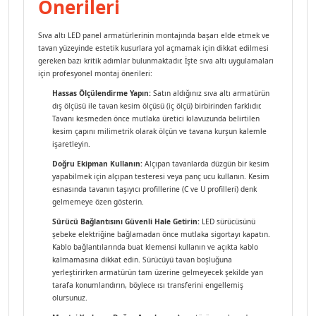
Önerileri
Sıva altı LED panel armatürlerinin montajında başarı elde etmek ve
tavan yüzeyinde estetik kusurlara yol açmamak için dikkat edilmesi
gereken bazı kritik adımlar bulunmaktadır. İşte sıva altı uygulamaları
için profesyonel montaj önerileri:
Hassas Ölçülendirme Yapın:
Satın aldığınız sıva altı armatürün
dış ölçüsü ile tavan kesim ölçüsü (iç ölçü) birbirinden farklıdır.
Tavanı kesmeden önce mutlaka üretici kılavuzunda belirtilen
kesim çapını milimetrik olarak ölçün ve tavana kurşun kalemle
işaretleyin.
Doğru Ekipman Kullanın:
Alçıpan tavanlarda düzgün bir kesim
yapabilmek için alçıpan testeresi veya panç ucu kullanın. Kesim
esnasında tavanın taşıyıcı profillerine (C ve U profilleri) denk
gelmemeye özen gösterin.
Sürücü Bağlantısını Güvenli Hale Getirin:
LED sürücüsünü
şebeke elektriğine bağlamadan önce mutlaka sigortayı kapatın.
Kablo bağlantılarında buat klemensi kullanın ve açıkta kablo
kalmamasına dikkat edin. Sürücüyü tavan boşluğuna
yerleştirirken armatürün tam üzerine gelmeyecek şekilde yan
tarafa konumlandırın, böylece ısı transferini engellemiş
olursunuz.