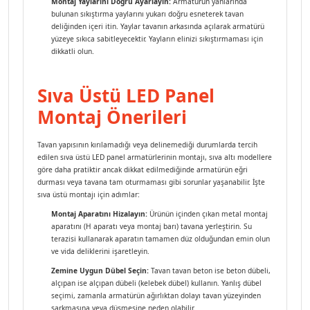
Montaj Yaylarını Doğru Ayarlayın:
Armatürün yanlarında
bulunan sıkıştırma yaylarını yukarı doğru esneterek tavan
deliğinden içeri itin. Yaylar tavanın arkasında açılarak armatürü
yüzeye sıkıca sabitleyecektir. Yayların elinizi sıkıştırmaması için
dikkatli olun.
Sıva Üstü LED Panel
Montaj Önerileri
Tavan yapısının kırılamadığı veya delinemediği durumlarda tercih
edilen sıva üstü LED panel armatürlerinin montajı, sıva altı modellere
göre daha pratiktir ancak dikkat edilmediğinde armatürün eğri
durması veya tavana tam oturmaması gibi sorunlar yaşanabilir. İşte
sıva üstü montajı için adımlar:
Montaj Aparatını Hizalayın:
Ürünün içinden çıkan metal montaj
aparatını (H aparatı veya montaj barı) tavana yerleştirin. Su
terazisi kullanarak aparatın tamamen düz olduğundan emin olun
ve vida deliklerini işaretleyin.
Zemine Uygun Dübel Seçin:
Tavan tavan beton ise beton dübeli,
alçıpan ise alçıpan dübeli (kelebek dübel) kullanın. Yanlış dübel
seçimi, zamanla armatürün ağırlıktan dolayı tavan yüzeyinden
sarkmasına veya düşmesine neden olabilir.