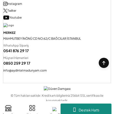
Instagram
Twiiter
Youtube
MERKEZ
MAHMUTBEY İNÖNÜ CD NO:62/C BAĞCILAR İSTANBUL
WhatsApp Sipariş
0541 876 29 17
Müşteri Hizmetleri
0850 259 29 17
info@aydinlatmadunyam.com
© Tüm hakları saklıdır. Kredi kartı bilgileriniz 256bit SSL sertifikası ile
korunmaktadır.
Destek Hattı