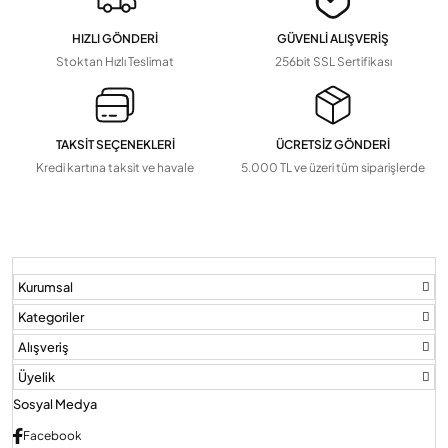
Tv Askı Aparatları
HIZLI GÖNDERİ
GÜVENLİ ALIŞVERİŞ
Devamını Gör
▼
Stoktan Hızlı Teslimat
256bit SSL Sertifikası
TAKSİT SEÇENEKLERİ
ÜCRETSİZ GÖNDERİ
Kredi kartına taksit ve havale
5.000 TL ve üzeri tüm siparişlerde
Kurumsal
Kategoriler
Alışveriş
Üyelik
Sosyal Medya
Facebook