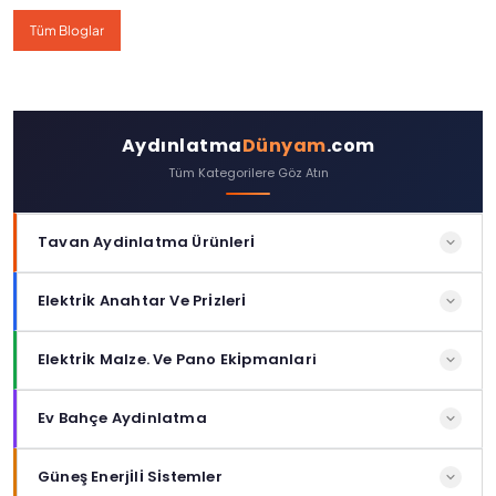
Tüm Bloglar
Aydınlatma
Dünyam
.com
Tüm Kategorilere Göz Atın
Tavan Aydinlatma Ürünleri̇
Siva Altı Panel Led Aydınlatma
Elektri̇k Anahtar Ve Pri̇zleri̇
Sıva Altı Ayarlanabilir Panel Led Aydınlatma
Tekli Prizler
Elektri̇k Malze. Ve Pano Eki̇pmanlari
Sıva Altı Boş Spot Aydınlatma
İkili Prizler
Otamatik Sigortalar
Ev Bahçe Aydinlatma
Sıva Altı Cam Spot Aydınlatma
Ups Prizler
Kaçak Akım Roleleri
Tavan Tipi Bahçe Aydınlatmaları
Güneş Enerji̇li̇ Si̇stemler
Sıva Altı Takım Led Spot Aydınlatma
Usb Li Prizler