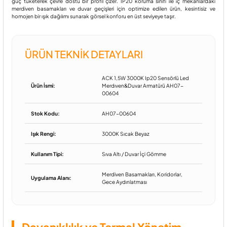
güç tüketerek çevre dostu bir profil çizer. IP20 koruma sınıfı ile iç mekanlardaki
merdiven basamakları ve duvar geçişleri için optimize edilen ürün, kesintisiz ve
homojen bir ışık dağılımı sunarak görsel konforu en üst seviyeye taşır.
ÜRÜN TEKNIK DETAYLARI
ACK 1,5W 3000K Ip20 Sensörlü Led
Ürün İsmi:
Merdıven&Duvar Armatürü AH07-
00604
Stok Kodu:
AH07-00604
Işık Rengi:
3000K Sıcak Beyaz
Kullanım Tipi:
Sıva Altı / Duvar İçi Gömme
Merdiven Basamakları, Koridorlar,
Uygulama Alanı:
Gece Aydınlatması