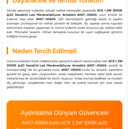
Dayanıklılık ve Termal Yönetim
Gövde yapısında kullanılan yüksek kaliteli materyaller sayesinde
ACK 1,5W 3000K
Ip20 Sensörlü Led Merdıven&Duvar Armatürü AH07-00604
, uzun ömürlü bir
kullanım vaat eder.
AH07-00604
, LED teknolojisinin getirdiği düşük ısı yayılımı
avantajını profesyonel bir termal yönetim ile birleştirir. Bu sayede ısınma kaynaklı
performans kayıpları yaşanmaz ve ürünün kullanım süresi boyunca ışık kalitesi sabit
kalır. Minimalist tasarımı, mimari detaylarla kusursuz bir uyum sağlayarak görüntü
kirliliğinin önüne geçer.
Neden Tercih Edilmeli
Lüks konutlardan butik otellere kadar geniş bir kullanım alanına sahip olan
ACK 1,5W
3000K Ip20 Sensörlü Led Merdıven&Duvar Armatürü AH07-00604
, estetik ile
fonksiyonelliği tek bir gövdede sunar.
AH07-00604
kodlu bu armatür, karanlıkta
güvenli bir geçiş alanı oluştururken, enerji maliyetlerini minimize eden akıllı sensör
mekanizması ile sürdürülebilir bir tercih oluşturur. Kolay montaj özellikleri ve modern
dış görünüşü, projelerinize hem değer hem de prestij katmak için özel olarak
geliştirilmiştir.
Aydınlatma Dünyam Güvencesi
AH07-00604 kodlu ACK 1,5W 3000K Ip20