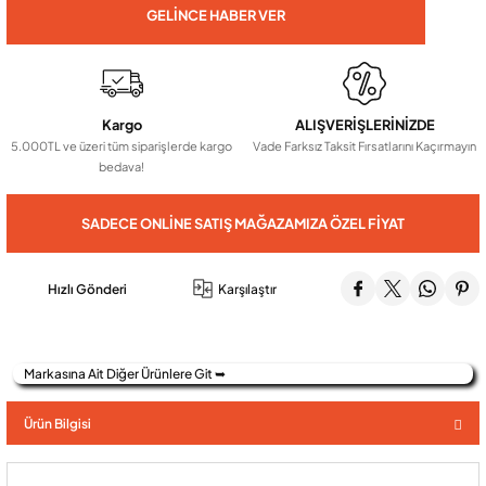
GELINCE HABER VER
Audio Villa Görüntülü Sistemler
Kargo
ALIŞVERİŞLERİNİZDE
Audio Yan Sıra Butonlu Zil paneller
5.000TL ve üzeri tüm siparişlerde kargo
Vade Farksız Taksit Fırsatlarını Kaçırmayın
bedava!
Dedektör Ve Vanalar
SADECE ONLINE SATIŞ MAĞAZAMIZA ÖZEL FIYAT
Görüntülü Diafon Kapakları
Hızlı Gönderi
Karşılaştır
Telefon Santralleri
Markasına Ait Diğer Ürünlere Git ➥
Ürün Bilgisi