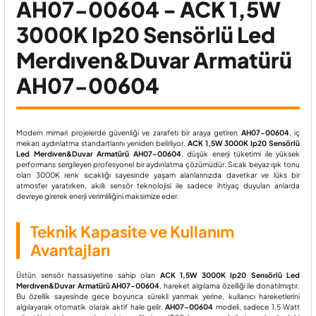
AH07-00604 - ACK 1,5W
3000K Ip20 Sensörlü Led
Merdıven&Duvar Armatürü
AH07-00604
Modern mimari projelerde güvenliği ve zarafeti bir araya getiren
AH07-00604
, iç
mekan aydınlatma standartlarını yeniden belirliyor.
ACK 1,5W 3000K Ip20 Sensörlü
Led Merdıven&Duvar Armatürü AH07-00604
, düşük enerji tüketimi ile yüksek
performans sergileyen profesyonel bir aydınlatma çözümüdür. Sıcak beyaz ışık tonu
olan 3000K renk sıcaklığı sayesinde yaşam alanlarınızda davetkar ve lüks bir
atmosfer yaratırken, akıllı sensör teknolojisi ile sadece ihtiyaç duyulan anlarda
devreye girerek enerji verimliliğini maksimize eder.
Teknik Kapasite ve Kullanım
Avantajları
Üstün sensör hassasiyetine sahip olan
ACK 1,5W 3000K Ip20 Sensörlü Led
Merdıven&Duvar Armatürü AH07-00604
, hareket algılama özelliği ile donatılmıştır.
Bu özellik sayesinde gece boyunca sürekli yanmak yerine, kullanıcı hareketlerini
algılayarak otomatik olarak aktif hale gelir.
AH07-00604
modeli, sadece 1,5 Watt