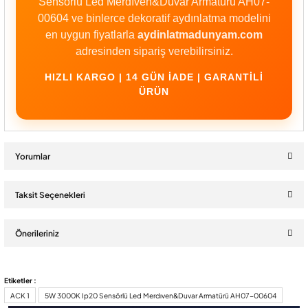
Sensörlü Led Merdıven&Duvar Armatürü AH07-
00604 ve binlerce dekoratif aydınlatma modelini
en uygun fiyatlarla
aydinlatmadunyam.com
adresinden sipariş verebilirsiniz.
HIZLI KARGO | 14 GÜN İADE | GARANTILI
ÜRÜN
Yorumlar
Taksit Seçenekleri
Bu ürüne ilk yorumu siz yapın!
Önerileriniz
Yorum Yaz
Bu ürünün fiyat bilgisi, resim, ürün açıklamalarında ve diğer
Etiketler :
konularda yetersiz gördüğünüz noktaları öneri formunu kullanarak
ACK 1
5W 3000K Ip20 Sensörlü Led Merdıven&Duvar Armatürü AH07-00604
tarafımıza iletebilirsiniz.