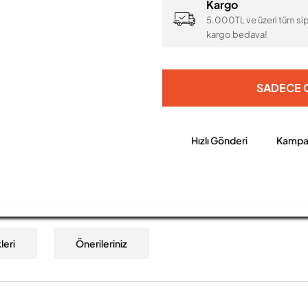
Kargo
5.000TL ve üzeri tüm sip
kargo bedava!
SADECE O
Hızlı Gönderi
Kampan
leri
Önerileriniz