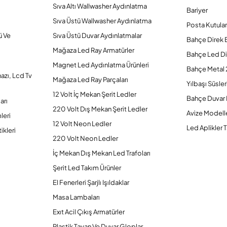
Sıva Altı Wallwasher Aydınlatma
Bariyer
Sıva Üstü Wallwasher Aydınlatma
Posta Kutular
ü Ve
Sıva Üstü Duvar Aydınlatmalar
Bahçe Direk 
Mağaza Led Ray Armatürler
Bahçe Led Di
Magnet Led Aydınlatma Ürünleri
Bahçe Metal 
hazı, Lcd Tv
Mağaza Led Ray Parçaları
Yılbaşı Süsler
12 Volt İç Mekan Şerit Ledler
Bahçe Duvar 
arı
220 Volt Dış Mekan Şerit Ledler
Avize Modelle
leri
12 Volt Neon Ledler
Led Aplikler T
ikleri
220 Volt Neon Ledler
İç Mekan Dış Mekan Led Trafoları
Şerit Led Takım Ürünler
El Fenerleri Şarjlı Işıldaklar
Masa Lambaları
Exıt Acil Çıkış Armatürler
Plastik Tavan Ve Duvar Gloplar