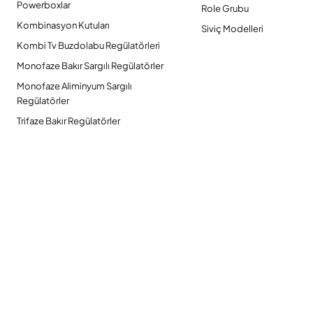
Powerboxlar
Role Grubu
Kombinasyon Kutuları
Siviç Modelleri
Kombi Tv Buzdolabu Regülatörleri
Monofaze Bakır Sargılı Regülatörler
Monofaze Aliminyum Sargılı
Regülatörler
Trifaze Bakır Regülatörler