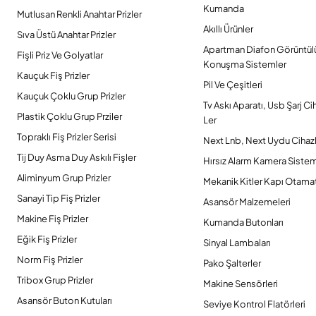
Kumanda
Mutlusan Renkli Anahtar Prizler
Akıllı Ürünler
Sıva Üstü Anahtar Prizler
Apartman Diafon Görüntül
Fişli Priz Ve Golyatlar
Konuşma Sistemler
Kauçuk Fiş Prizler
Pil Ve Çeşitleri
Kauçuk Çoklu Grup Prizler
Tv Askı Aparatı, Usb Şarj Ci
Plastik Çoklu Grup Prziler
Ler
Topraklı Fiş Prizler Serisi
Next Lnb, Next Uydu Cihazl
Tij Duy Asma Duy Askılı Fişler
Hırsız Alarm Kamera Sistem
Aliminyum Grup Prizler
Mekanik Kitler Kapı Otamat
Sanayi Tip Fiş Prizler
Asansör Malzemeleri
Makine Fiş Prizler
Kumanda Butonları
Eğik Fiş Prizler
Sinyal Lambaları
Norm Fiş Prizler
Pako Şalterler
Tribox Grup Prizler
Makine Sensörleri
Asansör Buton Kutuları
Seviye Kontrol Flatörleri