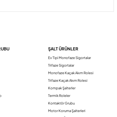
iniz.
RUBU
ŞALT ÜRÜNLER
Ev Tipi Monofaze Sigortalar
Trifaze Sigortalar
Monofaze Kaçak Akım Rolesi
Trifaze Kaçak Akım Rolesi
Kompak Şalterler
o
Termik Roleler
Kontaktör Grubu
o
Motor Koruma Şalterleri