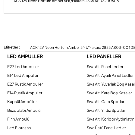
ACK 12V Neon Hortum Amber 5Mt/Makara 2835 AS03-00608
Bu ürünün fiyat bilgisi, resim, ürün açıklamalarında ve diğer konulard
Görüş ve önerileriniz için teşekkür ederiz.
Etiketler :
ACK 12V Neon Hortum Amber 5Mt/Makara 2835 AS03-0060
LED AMPULLER
LED PANELLER
Ürün resmi kalitesiz, bozuk veya görüntülenemiyor.
Ürün açıklamasında eksik bilgiler bulunuyor.
E27 Led Ampuller
Sıva Altı Panel Ledler
Ürün bilgilerinde hatalar bulunuyor.
E14 Led Ampuller
Sıva Altı Ayarlı Panel Ledler
Ürün fiyatı diğer sitelerden daha pahalı.
E27 Rustik Ampuller
Sıva Altı Yuvarlak Boş Kasal
Bu ürüne benzer farklı alternatifler olmalı.
E14 Rustik Ampuller
Sıva Altı Kare Boş Kasalar
Kapsül Ampüller
Sıva Altı Cam Spotlar
Buzdolabı Ampulü
Sıva Altı Yıldız Spotlar
Fırın Ampulü
Sıva Altı Koridor Aydınlatm
Led Florasan
Sıva Üstü Panel Ledler