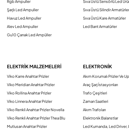
Rgb Ampuller
Sıva Üstü Sensörlü Led Ürü
Şarjlı Led Ampuller
Sıva Üstü Silindir Armatürle
Havuz Led Ampuller
Sıva Üstü Kare Armatürler
Alev Led Ampuller
Led Bant Armatürler
Gu10 Çanak Led Ampüller
ELEKTRİK MALZEMELERİ
ELEKTRONİK
Viko Karre Anahtar Prizler
Akım Korumalı Prizler Ve Up
Viko Meridian Anahtar Prizler
Araç Şarj İstasyonları
Viko Rollina Anahtar Prizler
Trafo Çeşitleri
Viko Linnera Anahtar Prizler
Zaman Saatleri
Viko Renkli Anahtar Prizler Novella
Akım Trafoları
Viko Renkli Anahtar Prizler Thea Blu
Elektronik Balanstlar
Mutlusan Anahtar Prizler
Led Kumanda, Led Driver,