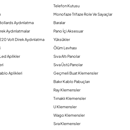
Telefon Kutusu
ı
Monofaze Trifaze Role Ve Sayaçlar
Bollards Aydınlatma
Baralar
rek Aydınlatmalar
Pano İçi Aksesuar
220 Volt Direk Aydınlatma
Yüksükler
i
Ölüm Levhası
Led Aplikler
Sıva Altı Panolar
ri
Sıva Üstü Panolar
ablo Aplikleri
Geçmeli Buat Klemensler
Bakır Kablo Pabuçları
Ray Klemensler
Tırnaklı Klemensler
U Klemensler
Wago Klemensler
Sıra Klemensler