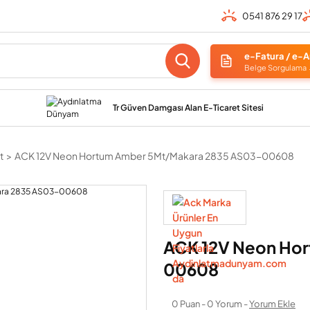
0541 876 29 17
e-Fatura / e-A
Belge Sorgulama
Tr Güven Damgası Alan E-Ticaret Sitesi
t
ACK 12V Neon Hortum Amber 5Mt/Makara 2835 AS03-00608
ACK 12V Neon Ho
00608
0 Puan - 0 Yorum -
Yorum Ekle