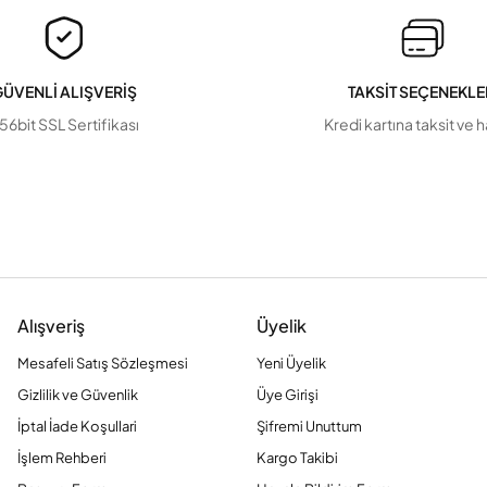
ÜVENLİ ALIŞVERİŞ
TAKSİT SEÇENEKLE
56bit SSL Sertifikası
Kredi kartına taksit ve 
Alışveriş
Üyelik
Mesafeli Satış Sözleşmesi
Yeni Üyelik
Gizlilik ve Güvenlik
Üye Girişi
İptal İade Koşullari
Şifremi Unuttum
İşlem Rehberi
Kargo Takibi