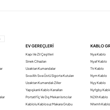
a yetersiz gördüğünüz noktaları öneri formunu kullanarak tarafımıza iletebilirs
Bu ürüne ilk yorumu siz yapın!
8
EV GEREÇLERİ
KABLO G
Yorum Yaz
Kapı Ve Zil Çeşitleri
Nya Kablo
Sinek Cihazları
Nyaf Kablo
ar
Uzaktan Kumandalar
Ttr Kablo
Sıva Altı Sıva Üstü Sigorta Kutuları
Nym Kablo
Uzaktan Kumandalı Ziller
Nyy Kablo
Yapışkanlı Kablo Kanalları
Nyfgby Kabl
alar
Portatif İç Ve Dış Mekan Isıtıcılar
N2Xh Kablo
Kablolu Kablosuz Makara Grubu
Nhxmh Kabl
Gönder