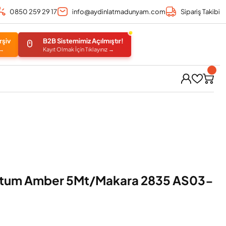
0850 259 29 17
info@aydinlatmadunyam.com
Sipariş Takibi
rşiv
B2B Sistemimiz Açılmıştır!
 →
Kayıt Olmak İçin Tıklayınız →
rtum Amber 5Mt/Makara 2835 AS03-