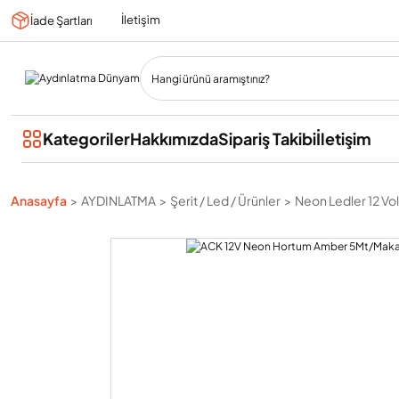
İletişim
İade Şartları
Kategoriler
Hakkımızda
Sipariş Takibi
İletişim
Anasayfa
AYDINLATMA
Şerit / Led / Ürünler
Neon Ledler 12 Vol