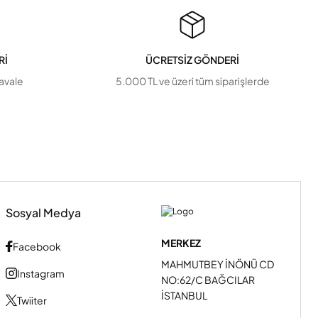
Rİ
ÜCRETSİZ GÖNDERİ
havale
5.000 TL ve üzeri tüm siparişlerde
Sosyal Medya
MERKEZ
Facebook
MAHMUTBEY İNÖNÜ CD
Instagram
NO:62/C BAĞCILAR
İSTANBUL
Twiiter