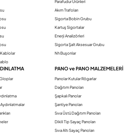
Parafudur Ürünleri
osu
Akım Trafoları
losu
Sigorta Bobin Grubu
osu
Kartuş Sigortalar
su
Enerji Analizörleri
osu
Sigorta Şalt Aksesuar Grubu
Kablolar
Nh Buşonlar
Kablo
YDINLATMA
PANO ve PANO MALZEMELERİ
Gloplar
Panolar Kutular Rögarlar
ar
Dağıtım Panoları
ydınlatma
Şapkalı Panolar
 Aydınlatmalar
Şantiye Panoları
nkları
Sıva Üstü Dağıtım Panoları
eler
Dikili Tip Sayaç Panoları
Sıva Altı Sayaç Panoları