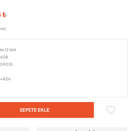
 ₺
imi)
er 12 Volt
0608
109035
 + KDV
SEPETE EKLE