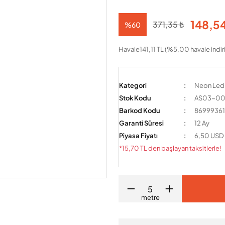
148,54
371,35 ₺
%60
Havale
141,11 TL (%5,00 havale indir
Kategori
Neon Ledl
Stok Kodu
AS03-0
Barkod Kodu
8699936
Garanti Süresi
12 Ay
Piyasa Fiyatı
6,50 USD
*15,70 TL den başlayan taksitlerle!
metre