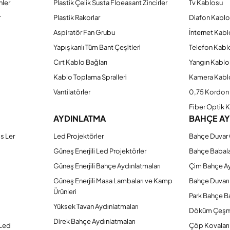
nler
Plastik Çelik Susta Floeasant Zincirler
Tv Kablosu
r
Plastik Rakorlar
Diafon Kabl
Aspiratör Fan Grubu
İnternet Kab
Yapışkanlı Tüm Bant Çeşitleri
Telefon Kabl
Cırt Kablo Bağları
Yangın Kablo
Kablo Toplama Spralleri
Kamera Kabl
Vantilatörler
0,75 Kordon 
Fiber Optik 
AYDINLATMA
BAHÇE A
s Ler
Led Projektörler
Bahçe Duvar 
Güneş Enerjili Led Projektörler
Bahçe Babal
Güneş Enerjili Bahçe Aydınlatmaları
Çim Bahçe A
Güneş Enerjili Masa Lambaları ve Kamp
Bahçe Duvarı
Ürünleri
Park Bahçe Ba
Yüksek Tavan Aydınlatmaları
Döküm Çeşm
Direk Bahçe Aydınlatmaları
 Led
Çöp Kovaları