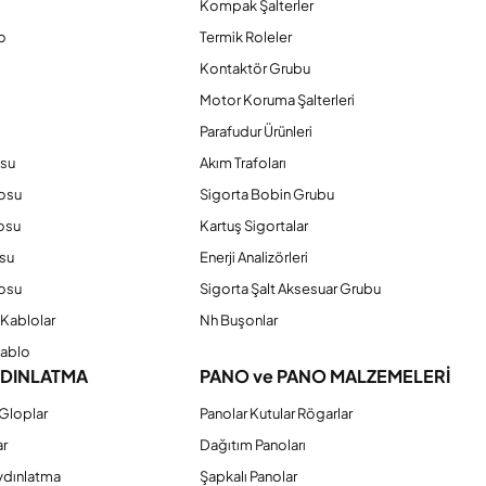
Kompak Şalterler
o
Termik Roleler
Kontaktör Grubu
o
Motor Koruma Şalterleri
Parafudur Ürünleri
osu
Akım Trafoları
losu
Sigorta Bobin Grubu
osu
Kartuş Sigortalar
su
Enerji Analizörleri
osu
Sigorta Şalt Aksesuar Grubu
Kablolar
Nh Buşonlar
Kablo
YDINLATMA
PANO ve PANO MALZEMELERİ
Gloplar
Panolar Kutular Rögarlar
ar
Dağıtım Panoları
ydınlatma
Şapkalı Panolar