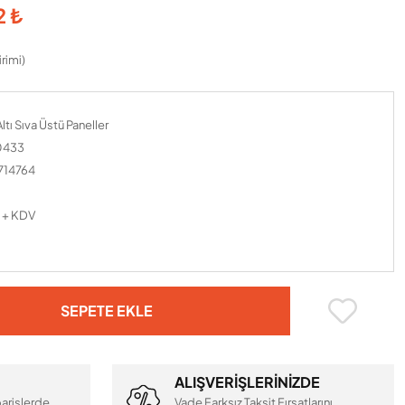
2 ₺
rimi)
ltı Sıva Üstü Paneller
0433
714764
 + KDV
SEPETE EKLE
ALIŞVERİŞLERİNİZDE
arişlerde
Vade Farksız Taksit Fırsatlarını