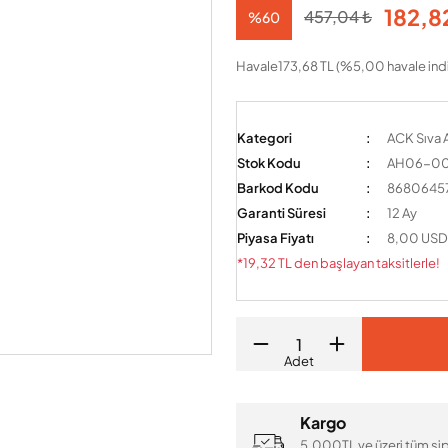
182,8
457,04 ₺
%60
Havale
173,68 TL (%5,00 havale indi
Kategori
ACK Sıva A
Stok Kodu
AH06-0
Barkod Kodu
8680645
Garanti Süresi
12 Ay
Piyasa Fiyatı
8,00 USD
*19,32 TL den başlayan taksitlerle!
Adet
Kargo
5.000TL ve üzeri tüm sip