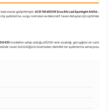
zel olarak geliştirilmiştir.
ACK 1W 6500K Sıva Altı Led Spotlıght AH06-
iş aydınlatma, vurgu noktaları ve dekoratif tavan detayları için optimize
00433
modelinin sahip olduğu 6500K renk sıcaklığı, gün ışığının en canlı
yesinde tavan bütünlüğünü bozmadan derinlikli bir aydınlatma senaryosu