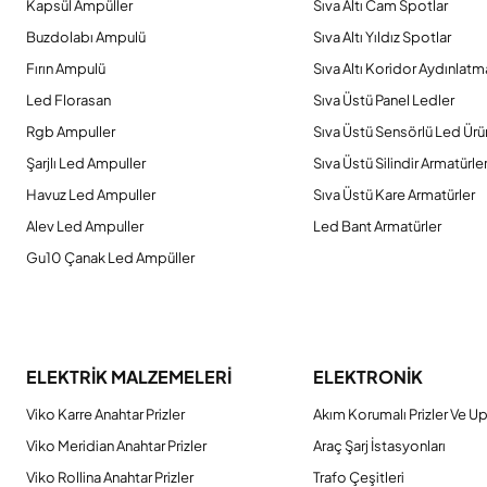
Kapsül Ampüller
Sıva Altı Cam Spotlar
Buzdolabı Ampulü
Sıva Altı Yıldız Spotlar
Fırın Ampulü
Sıva Altı Koridor Aydınlatm
Led Florasan
Sıva Üstü Panel Ledler
Rgb Ampuller
Sıva Üstü Sensörlü Led Ürü
Şarjlı Led Ampuller
Sıva Üstü Silindir Armatürle
Havuz Led Ampuller
Sıva Üstü Kare Armatürler
Alev Led Ampuller
Led Bant Armatürler
Gu10 Çanak Led Ampüller
ELEKTRİK MALZEMELERİ
ELEKTRONİK
Viko Karre Anahtar Prizler
Akım Korumalı Prizler Ve Up
Viko Meridian Anahtar Prizler
Araç Şarj İstasyonları
Viko Rollina Anahtar Prizler
Trafo Çeşitleri