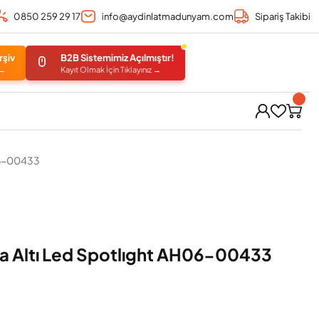
0850 259 29 17
info@aydinlatmadunyam.com
Sipariş Takibi
rşiv
B2B Sistemimiz Açılmıştır!
 →
Kayıt Olmak İçin Tıklayınız →
06-00433
a Altı Led Spotlıght AH06-00433