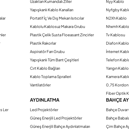
Uzaktan Kumandalı Ziller
Nyy Kablo
Yapışkanlı Kablo Kanalları
Nyfgby Kabl
alar
Portatif İç Ve Dış Mekan Isıtıcılar
N2Xh Kablo
Kablolu Kablosuz Makara Grubu
Nhxmh Kabl
Gönder
nler
Plastik Çelik Susta Floeasant Zincirler
Tv Kablosu
r
Plastik Rakorlar
Diafon Kabl
Aspiratör Fan Grubu
İnternet Kab
Yapışkanlı Tüm Bant Çeşitleri
Telefon Kabl
Cırt Kablo Bağları
Yangın Kablo
Kablo Toplama Spralleri
Kamera Kabl
Vantilatörler
0,75 Kordon 
Fiber Optik 
AYDINLATMA
BAHÇE A
s Ler
Led Projektörler
Bahçe Duvar 
Güneş Enerjili Led Projektörler
Bahçe Babal
Güneş Enerjili Bahçe Aydınlatmaları
Çim Bahçe A