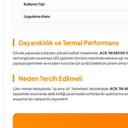
Kullanım Tipi:
Uygulama Alanı:
Dayanıklılık ve Termal Performans
Gövde yapısında kullanılan yüksek kaliteli malzemeler,
ACK 1W 6500K Sı
termal gövde tasarımıyla LED çiplerinin ömrünü maksimize ederken ışık re
yapısıyla işletmeler ve modern konutlar için sürdürülebilir bir yatırım olma nit
Neden Tercih Edilmeli
Lüks mimari detaylarda "az ama öz" felsefesini destekleyen
ACK 1W 65
sayesinde tavanlarda delik kirliliği yaratmadan sofistike bir aydınlatma s
arayanlar için rakipsiz bir seçenektir.