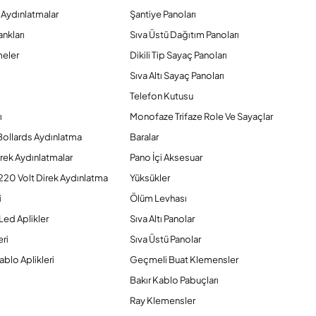
 Aydınlatmalar
Şantiye Panoları
nkları
Sıva Üstü Dağıtım Panoları
eler
Dikili Tip Sayaç Panoları
Sıva Altı Sayaç Panoları
Telefon Kutusu
ı
Monofaze Trifaze Role Ve Sayaçlar
Bollards Aydınlatma
Baralar
rek Aydınlatmalar
Pano İçi Aksesuar
220 Volt Direk Aydınlatma
Yüksükler
i
Ölüm Levhası
Led Aplikler
Sıva Altı Panolar
ri
Sıva Üstü Panolar
ablo Aplikleri
Geçmeli Buat Klemensler
Bakır Kablo Pabuçları
Ray Klemensler