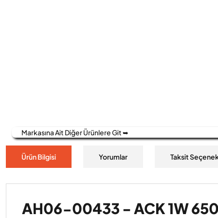
Markasına Ait Diğer Ürünlere Git ➥
Ürün Bilgisi
Yorumlar
Taksit Seçenek
AH06-00433 - ACK 1W 6500