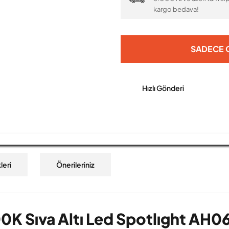
kargo bedava!
SADECE O
Hızlı Gönderi
leri
Önerileriniz
K Sıva Altı Led Spotlıght AH