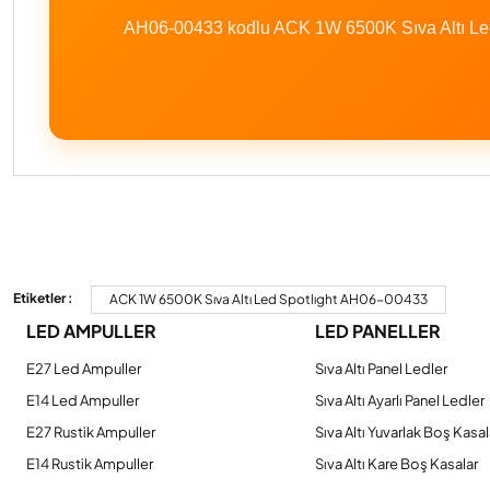
AH06-00433 kodlu ACK 1W 6500K Sıva Altı Led S
Bu ürünün fiyat bilgisi, resim, ürün açıklamalarında ve diğer konulard
Görüş ve önerileriniz için teşekkür ederiz.
Etiketler :
ACK 1W 6500K Sıva Altı Led Spotlıght AH06-00433
LED AMPULLER
LED PANELLER
Ürün resmi kalitesiz, bozuk veya görüntülenemiyor.
Ürün açıklamasında eksik bilgiler bulunuyor.
E27 Led Ampuller
Sıva Altı Panel Ledler
Ürün bilgilerinde hatalar bulunuyor.
E14 Led Ampuller
Sıva Altı Ayarlı Panel Ledler
Ürün fiyatı diğer sitelerden daha pahalı.
E27 Rustik Ampuller
Sıva Altı Yuvarlak Boş Kasal
Bu ürüne benzer farklı alternatifler olmalı.
E14 Rustik Ampuller
Sıva Altı Kare Boş Kasalar