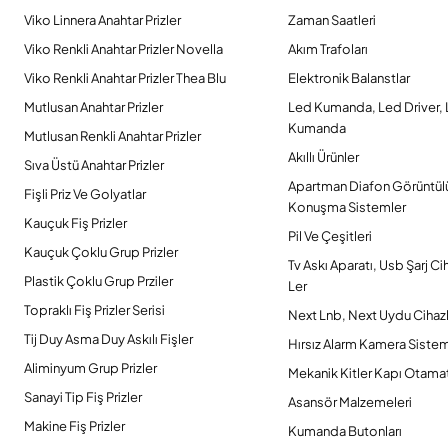
Viko Linnera Anahtar Prizler
Zaman Saatleri
Viko Renkli Anahtar Prizler Novella
Akım Trafoları
Viko Renkli Anahtar Prizler Thea Blu
Elektronik Balanstlar
Mutlusan Anahtar Prizler
Led Kumanda, Led Driver,
Kumanda
Mutlusan Renkli Anahtar Prizler
Akıllı Ürünler
Sıva Üstü Anahtar Prizler
Apartman Diafon Görüntül
Fişli Priz Ve Golyatlar
Konuşma Sistemler
Kauçuk Fiş Prizler
Pil Ve Çeşitleri
Kauçuk Çoklu Grup Prizler
Tv Askı Aparatı, Usb Şarj Ci
Plastik Çoklu Grup Prziler
Ler
Topraklı Fiş Prizler Serisi
Next Lnb, Next Uydu Cihazl
Tij Duy Asma Duy Askılı Fişler
Hırsız Alarm Kamera Sistem
Aliminyum Grup Prizler
Mekanik Kitler Kapı Otamat
Sanayi Tip Fiş Prizler
Asansör Malzemeleri
Makine Fiş Prizler
Kumanda Butonları