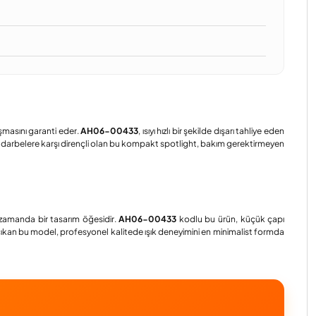
şmasını garanti eder.
AH06-00433
, ısıyı hızlı bir şekilde dışarı tahliye eden
l darbelere karşı dirençli olan bu kompakt spotlight, bakım gerektirmeyen
ı zamanda bir tasarım öğesidir.
AH06-00433
kodlu bu ürün, küçük çapı
e çıkan bu model, profesyonel kalitede ışık deneyimini en minimalist formda