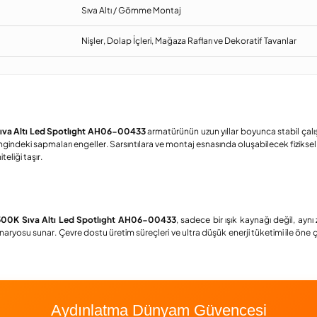
Sıva Altı / Gömme Montaj
Nişler, Dolap İçleri, Mağaza Rafları ve Dekoratif Tavanlar
va Altı Led Spotlıght AH06-00433
armatürünün uzun yıllar boyunca stabil çalı
ngindeki sapmaları engeller. Sarsıntılara ve montaj esnasında oluşabilecek fizikse
eliği taşır.
00K Sıva Altı Led Spotlıght AH06-00433
, sadece bir ışık kaynağı değil, ayn
enaryosu sunar. Çevre dostu üretim süreçleri ve ultra düşük enerji tüketimi ile ön
Aydınlatma Dünyam Güvencesi