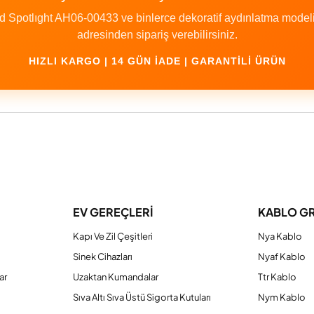
potlıght AH06-00433 ve binlerce dekoratif aydınlatma modelin
adresinden sipariş verebilirsiniz.
HIZLI KARGO | 14 GÜN İADE | GARANTILI ÜRÜN
a yetersiz gördüğünüz noktaları öneri formunu kullanarak tarafımıza iletebilirs
Bu ürüne ilk yorumu siz yapın!
EV GEREÇLERİ
KABLO G
Yorum Yaz
Kapı Ve Zil Çeşitleri
Nya Kablo
Sinek Cihazları
Nyaf Kablo
ar
Uzaktan Kumandalar
Ttr Kablo
Sıva Altı Sıva Üstü Sigorta Kutuları
Nym Kablo