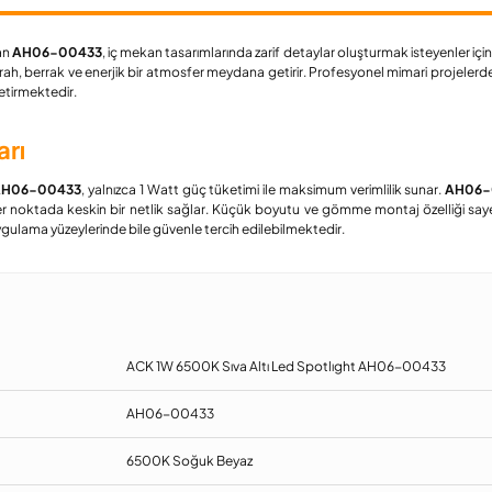
an
AH06-00433
, iç mekan tasarımlarında zarif detaylar oluşturmak isteyenler için ö
, berrak ve enerjik bir atmosfer meydana getirir. Profesyonel mimari projelerde n
etirmektedir.
arı
t AH06-00433
, yalnızca 1 Watt güç tüketimi ile maksimum verimlilik sunar.
AH06-
r noktada keskin bir netlik sağlar. Küçük boyutu ve gömme montaj özelliği sa
ygulama yüzeylerinde bile güvenle tercih edilebilmektedir.
ACK 1W 6500K Sıva Altı Led Spotlıght AH06-00433
AH06-00433
6500K Soğuk Beyaz