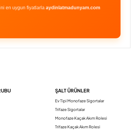
i en uygun fiyatlarla
aydinlatmadunyam.com
iniz.
RUBU
ŞALT ÜRÜNLER
Ev Tipi Monofaze Sigortalar
Trifaze Sigortalar
Monofaze Kaçak Akım Rolesi
Trifaze Kaçak Akım Rolesi