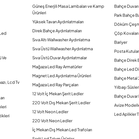
Güneş Enerjili Masa Lambaları ve Kamp
Bahçe Duvarı
Ürünleri
Park Bahçe Ba
Yüksek Tavan Aydınlatmaları
Döküm Çeşm
Direk Bahçe Aydınlatmaları
 Led
Çöp Kovaları
Sıva Altı Wallwasher Aydınlatma
Bariyer
Sıva Üstü Wallwasher Aydınlatma
Posta Kutular
ü Ve
Sıva Üstü Duvar Aydınlatmalar
Bahçe Direk 
Mağaza Led Ray Armatürler
Bahçe Led Di
Magnet Led Aydınlatma Ürünleri
Bahçe Metal 
hazı, Lcd Tv
Mağaza Led Ray Parçaları
Yılbaşı Süsler
12 Volt İç Mekan Şerit Ledler
Bahçe Duvar 
arı
220 Volt Dış Mekan Şerit Ledler
Avize Modelle
leri
12 Volt Neon Ledler
Led Aplikler T
ikleri
220 Volt Neon Ledler
İç Mekan Dış Mekan Led Trafoları
Şerit Led Takım Ürünler