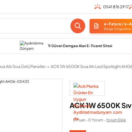
0541 876 29 17
e-Fatura / e-A
Belge Sorgulama
Tr Güven Damgası Alan E-Ticaret Sitesi
va Altı Sıva Üstü Paneller
ACK 1W 6500K Sıva Altı Led Spotlıght AH
ACK 1W 6500K Sıv
0 Puan - 0 Yorum -
Yorum Ekle