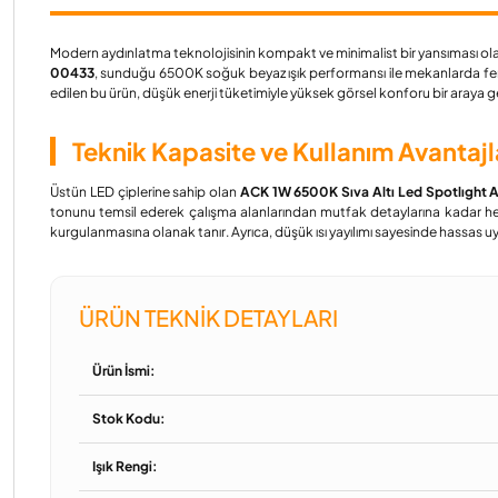
Modern aydınlatma teknolojisinin kompakt ve minimalist bir yansıması ol
00433
, sunduğu 6500K soğuk beyaz ışık performansı ile mekanlarda ferah
edilen bu ürün, düşük enerji tüketimiyle yüksek görsel konforu bir araya g
Teknik Kapasite ve Kullanım Avantajl
Üstün LED çiplerine sahip olan
ACK 1W 6500K Sıva Altı Led Spotlıgh
tonunu temsil ederek çalışma alanlarından mutfak detaylarına kadar he
kurgulanmasına olanak tanır. Ayrıca, düşük ısı yayılımı sayesinde hassas u
ÜRÜN TEKNIK DETAYLARI
Ürün İsmi:
Stok Kodu:
Işık Rengi: