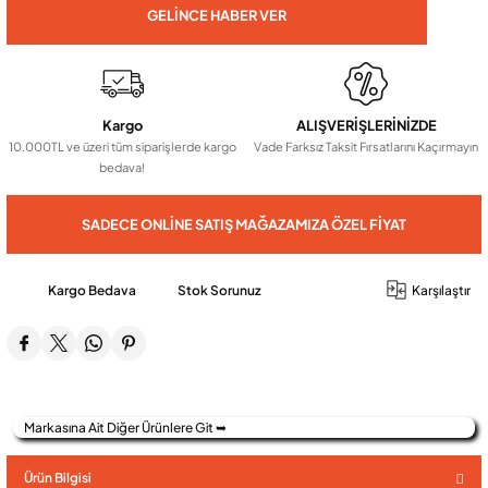
GELINCE HABER VER
Audio Villa Görüntülü Sistemler
Kargo
ALIŞVERİŞLERİNİZDE
Audio Yan Sıra Butonlu Zil paneller
10.000TL ve üzeri tüm siparişlerde kargo
Vade Farksız Taksit Fırsatlarını Kaçırmayın
bedava!
Dedektör Ve Vanalar
SADECE ONLINE SATIŞ MAĞAZAMIZA ÖZEL FIYAT
Görüntülü Diafon Kapakları
Kargo Bedava
Stok Sorunuz
Karşılaştır
Telefon Santralleri
Markasına Ait Diğer Ürünlere Git ➥
Ürün Bilgisi