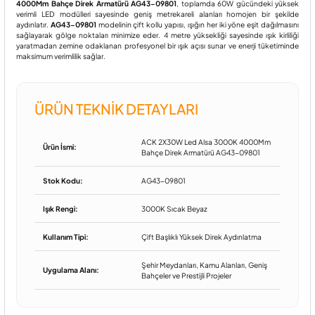
4000Mm Bahçe Direk Armatürü AG43-09801
, toplamda 60W gücündeki yüksek
verimli LED modülleri sayesinde geniş metrekareli alanları homojen bir şekilde
aydınlatır.
AG43-09801
modelinin çift kollu yapısı, ışığın her iki yöne eşit dağılmasını
sağlayarak gölge noktaları minimize eder. 4 metre yüksekliği sayesinde ışık kirliliği
yaratmadan zemine odaklanan profesyonel bir ışık açısı sunar ve enerji tüketiminde
maksimum verimlilik sağlar.
ÜRÜN TEKNIK DETAYLARI
ACK 2X30W Led Alsa 3000K 4000Mm
Ürün İsmi:
Bahçe Direk Armatürü AG43-09801
Stok Kodu:
AG43-09801
Işık Rengi:
3000K Sıcak Beyaz
Kullanım Tipi:
Çift Başlıklı Yüksek Direk Aydınlatma
Şehir Meydanları, Kamu Alanları, Geniş
Uygulama Alanı:
Bahçeler ve Prestijli Projeler