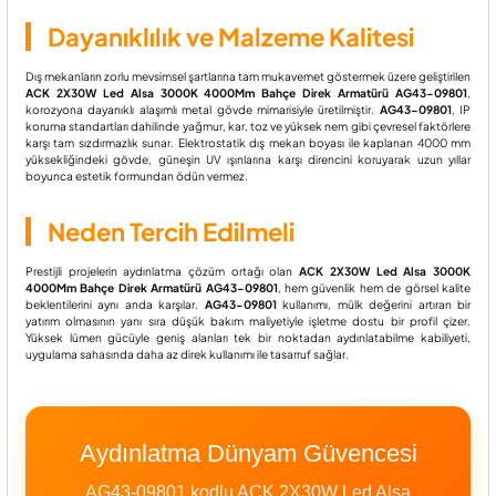
Dayanıklılık ve Malzeme Kalitesi
Dış mekanların zorlu mevsimsel şartlarına tam mukavemet göstermek üzere geliştirilen
ACK 2X30W Led Alsa 3000K 4000Mm Bahçe Direk Armatürü AG43-09801
,
korozyona dayanıklı alaşımlı metal gövde mimarisiyle üretilmiştir.
AG43-09801
, IP
koruma standartları dahilinde yağmur, kar, toz ve yüksek nem gibi çevresel faktörlere
karşı tam sızdırmazlık sunar. Elektrostatik dış mekan boyası ile kaplanan 4000 mm
yüksekliğindeki gövde, güneşin UV ışınlarına karşı direncini koruyarak uzun yıllar
boyunca estetik formundan ödün vermez.
Neden Tercih Edilmeli
Prestijli projelerin aydınlatma çözüm ortağı olan
ACK 2X30W Led Alsa 3000K
4000Mm Bahçe Direk Armatürü AG43-09801
, hem güvenlik hem de görsel kalite
beklentilerini aynı anda karşılar.
AG43-09801
kullanımı, mülk değerini artıran bir
yatırım olmasının yanı sıra düşük bakım maliyetiyle işletme dostu bir profil çizer.
Yüksek lümen gücüyle geniş alanları tek bir noktadan aydınlatabilme kabiliyeti,
uygulama sahasında daha az direk kullanımı ile tasarruf sağlar.
Aydınlatma Dünyam Güvencesi
AG43-09801 kodlu ACK 2X30W Led Alsa