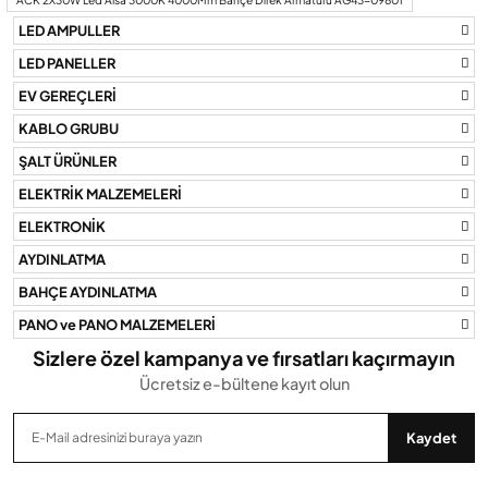
tarafımıza iletebilirsiniz.
LED AMPULLER
Görüş ve önerileriniz için teşekkür ederiz.
LED PANELLER
Ürün resmi kalitesiz, bozuk veya görüntülenemiyor.
EV GEREÇLERİ
Ürün açıklamasında eksik bilgiler bulunuyor.
KABLO GRUBU
Ürün bilgilerinde hatalar bulunuyor.
ŞALT ÜRÜNLER
Ürün fiyatı diğer sitelerden daha pahalı.
ELEKTRİK MALZEMELERİ
Bu ürüne benzer farklı alternatifler olmalı.
ELEKTRONİK
AYDINLATMA
BAHÇE AYDINLATMA
PANO ve PANO MALZEMELERİ
Gönder
Sizlere özel kampanya ve fırsatları kaçırmayın
Ücretsiz e-bültene kayıt olun
Kaydet