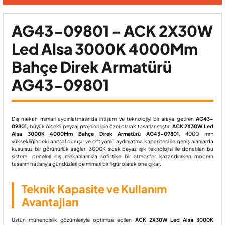
AG43-09801 - ACK 2X30W
Led Alsa 3000K 4000Mm
Bahçe Direk Armatürü
AG43-09801
Dış mekan mimari aydınlatmasında ihtişam ve teknolojiyi bir araya getiren
AG43-
09801
, büyük ölçekli peyzaj projeleri için özel olarak tasarlanmıştır.
ACK 2X30W Led
Alsa 3000K 4000Mm Bahçe Direk Armatürü AG43-09801
, 4000 mm
yüksekliğindeki anıtsal duruşu ve çift yönlü aydınlatma kapasitesi ile geniş alanlarda
kusursuz bir görünürlük sağlar. 3000K sıcak beyaz ışık teknolojisi ile donatılan bu
sistem, geceleri dış mekanlarınıza sofistike bir atmosfer kazandırırken modern
tasarım hatlarıyla gündüzleri de mimari bir figür olarak öne çıkar.
Teknik Kapasite ve Kullanım
Avantajları
Üstün mühendislik çözümleriyle optimize edilen
ACK 2X30W Led Alsa 3000K