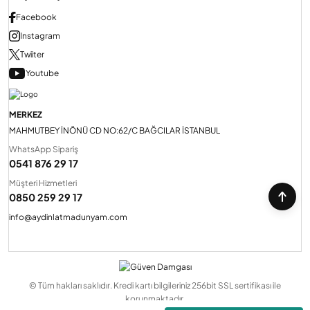
Facebook
Instagram
Twiiter
Youtube
MERKEZ
MAHMUTBEY İNÖNÜ CD NO:62/C BAĞCILAR İSTANBUL
WhatsApp Sipariş
0541 876 29 17
Müşteri Hizmetleri
0850 259 29 17
info@aydinlatmadunyam.com
© Tüm hakları saklıdır. Kredi kartı bilgileriniz 256bit SSL sertifikası ile
korunmaktadır.