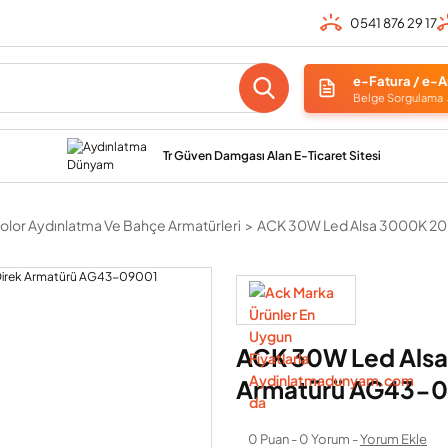
0541 876 29 17
e-Fatura / e-A
Belge Sorgulama
Tr Güven Damgası Alan E-Ticaret Sitesi
olor Aydınlatma Ve Bahçe Armatürleri
ACK 30W Led Alsa 3000K 2
ACK 30W Led Als
Armatürü AG43-
0 Puan - 0 Yorum -
Yorum Ekle