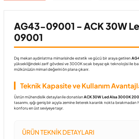
AG43-09001 - ACK 30W Le
09001
Dış mekan aydınlatma mimarisinde estetik ve gücü bir araya getiren
AG
yüksekliğindeki zarif gövdesi ve 3000K sıcak beyaz ışık teknolojisi ile
mülkünüzün mimari değerini ön plana çıkarır.
Teknik Kapasite ve Kullanım Avantajl
Üstün mühendislik detayları ile donatılan
ACK 30W Led Alsa 3000K 20
tasarımı, ışığı geniş bir açıyla zemine ileterek karanlık nokta bırakmada
konforu en üst seviyeye taşır.
ÜRÜN TEKNIK DETAYLARI