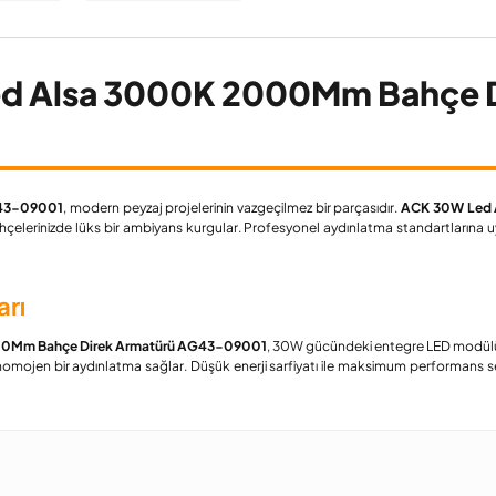
d Alsa 3000K 2000Mm Bahçe D
43-09001
, modern peyzaj projelerinin vazgeçilmez bir parçasıdır.
ACK 30W Led 
 bahçelerinizde lüks bir ambiyans kurgular. Profesyonel aydınlatma standartların
arı
00Mm Bahçe Direk Armatürü AG43-09001
, 30W gücündeki entegre LED modülü 
n homojen bir aydınlatma sağlar. Düşük enerji sarfiyatı ile maksimum performans s