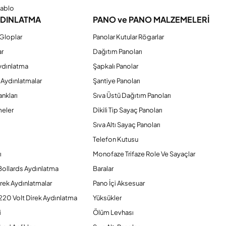
Kablo
YDINLATMA
PANO ve PANO MALZEMELERİ
Gloplar
Panolar Kutular Rögarlar
ar
Dağıtım Panoları
ydınlatma
Şapkalı Panolar
 Aydınlatmalar
Şantiye Panoları
nkları
Sıva Üstü Dağıtım Panoları
eler
Dikili Tip Sayaç Panoları
Sıva Altı Sayaç Panoları
Telefon Kutusu
ı
Monofaze Trifaze Role Ve Sayaçlar
Bollards Aydınlatma
Baralar
rek Aydınlatmalar
Pano İçi Aksesuar
220 Volt Direk Aydınlatma
Yüksükler
i
Ölüm Levhası