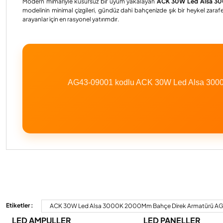
Modern mimariyle kusursuz bir uyum yakalayan
ACK 30W Led Alsa 3
modelinin minimal çizgileri, gündüz dahi bahçenizde şık bir heykel zara
arayanlar için en rasyonel yatırımdır.
AG43-09001 kodlu ACK 30W Led Alsa 3000K 
Bu ürünün fiyat bilgisi, resim, ürün açıklamalarında ve diğer konulard
Görüş ve önerileriniz için teşekkür ederiz.
Etiketler :
ACK 30W Led Alsa 3000K 2000Mm Bahçe Direk Armatürü 
LED AMPULLER
LED PANELLER
Ürün resmi kalitesiz, bozuk veya görüntülenemiyor.