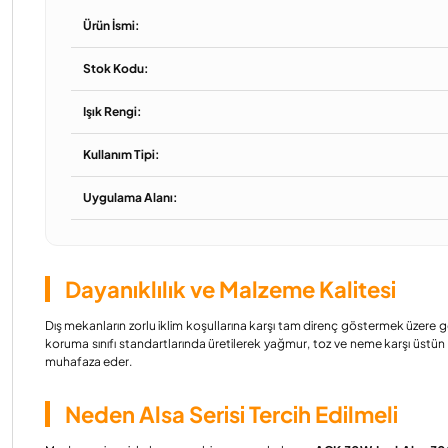
Ürün İsmi:
Stok Kodu:
Işık Rengi:
Kullanım Tipi:
Uygulama Alanı:
Dayanıklılık ve Malzeme Kalitesi
Dış mekanların zorlu iklim koşullarına karşı tam direnç göstermek üzere ge
koruma sınıfı standartlarında üretilerek yağmur, toz ve neme karşı üstün s
muhafaza eder.
Neden Alsa Serisi Tercih Edilmeli