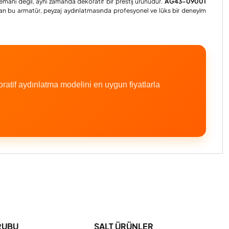
emanı değil, aynı zamanda dekoratif bir prestij ürünüdür.
AG43-09001
nulan bu armatür, peyzaj aydınlatmasında profesyonel ve lüks bir deneyim
f aydınlatma modelini en uygun fiyatlarla
iniz.
RUBU
ŞALT ÜRÜNLER