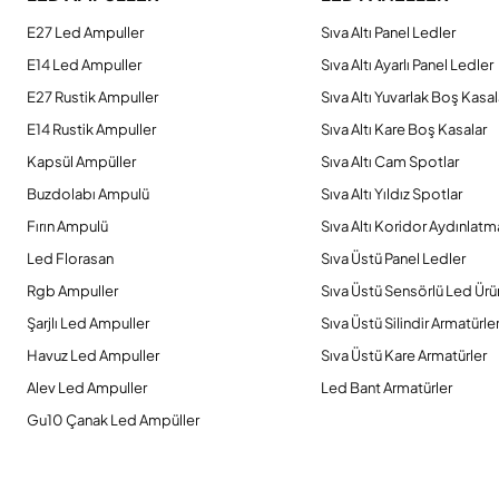
Ürün açıklamasında eksik bilgiler bulunuyor.
E27 Led Ampuller
Sıva Altı Panel Ledler
Ürün bilgilerinde hatalar bulunuyor.
E14 Led Ampuller
Sıva Altı Ayarlı Panel Ledler
Ürün fiyatı diğer sitelerden daha pahalı.
E27 Rustik Ampuller
Sıva Altı Yuvarlak Boş Kasal
Bu ürüne benzer farklı alternatifler olmalı.
E14 Rustik Ampuller
Sıva Altı Kare Boş Kasalar
Kapsül Ampüller
Sıva Altı Cam Spotlar
Buzdolabı Ampulü
Sıva Altı Yıldız Spotlar
Fırın Ampulü
Sıva Altı Koridor Aydınlatm
Led Florasan
Sıva Üstü Panel Ledler
Rgb Ampuller
Sıva Üstü Sensörlü Led Ürü
Şarjlı Led Ampuller
Sıva Üstü Silindir Armatürle
Havuz Led Ampuller
Sıva Üstü Kare Armatürler
Alev Led Ampuller
Led Bant Armatürler
Gu10 Çanak Led Ampüller