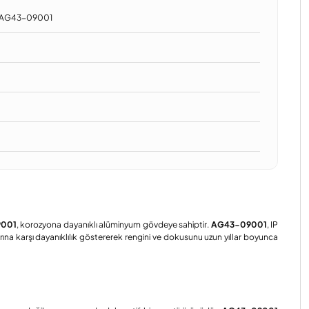
ü AG43-09001
9001
, korozyona dayanıklı alüminyum gövdeye sahiptir.
AG43-09001
, IP
arına karşı dayanıklılık göstererek rengini ve dokusunu uzun yıllar boyunca