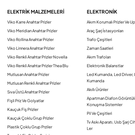
ELEKTRİK MALZEMELERİ
ELEKTRONİK
Viko Karre Anahtar Prizler
Akım Korumalı Prizler Ve Up
Viko Meridian Anahtar Prizler
Araç Şarj İstasyonları
Viko Rollina Anahtar Prizler
Trafo Çeşitleri
Viko Linnera Anahtar Prizler
Zaman Saatleri
Viko Renkli Anahtar Prizler Novella
Akım Trafoları
Viko Renkli Anahtar Prizler Thea Blu
Elektronik Balanstlar
Mutlusan Anahtar Prizler
Led Kumanda, Led Driver,
Kumanda
Mutlusan Renkli Anahtar Prizler
Akıllı Ürünler
Sıva Üstü Anahtar Prizler
Apartman Diafon Görüntül
Fişli Priz Ve Golyatlar
Konuşma Sistemler
Kauçuk Fiş Prizler
Pil Ve Çeşitleri
Kauçuk Çoklu Grup Prizler
Tv Askı Aparatı, Usb Şarj Ci
Plastik Çoklu Grup Prziler
Ler