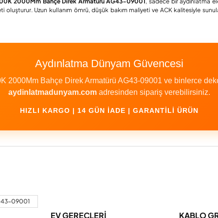
000K 2000Mm Bahçe Direk Armatürü AG43-09001
, sadece bir aydınlatma el
feti oluşturur. Uzun kullanım ömrü, düşük bakım maliyeti ve ACK kalitesiyle su
Aydınlatma Dünyam Güvencesi
2000Mm Bahçe Direk Armatürü AG43-09001 ve binlerce dekorati
aydinlatmadunyam.com
adresinden sipariş verebilirsiniz.
HIZLI KARGO | 14 GÜN İADE | GARANTILI ÜRÜN
a yetersiz gördüğünüz noktaları öneri formunu kullanarak tarafımıza iletebilirs
Bu ürüne ilk yorumu siz yapın!
AG43-09001
EV GEREÇLERİ
KABLO G