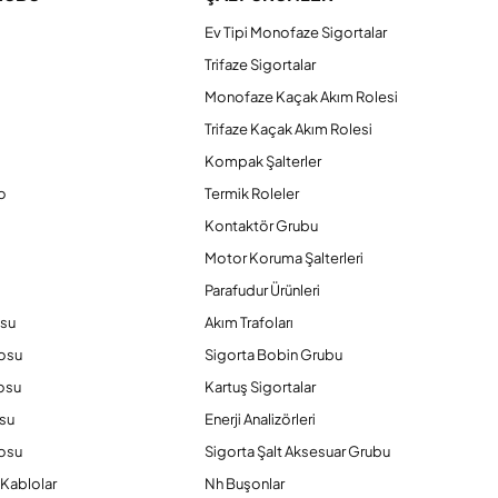
Ev Tipi Monofaze Sigortalar
Trifaze Sigortalar
Monofaze Kaçak Akım Rolesi
Trifaze Kaçak Akım Rolesi
Kompak Şalterler
o
Termik Roleler
Kontaktör Grubu
o
Motor Koruma Şalterleri
Parafudur Ürünleri
osu
Akım Trafoları
losu
Sigorta Bobin Grubu
osu
Kartuş Sigortalar
su
Enerji Analizörleri
osu
Sigorta Şalt Aksesuar Grubu
Kablolar
Nh Buşonlar