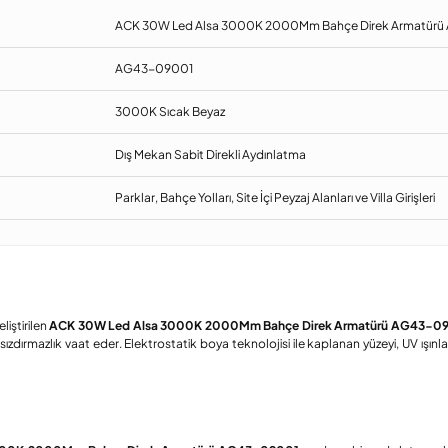
ACK 30W Led Alsa 3000K 2000Mm Bahçe Direk Armatür
AG43-09001
3000K Sıcak Beyaz
Dış Mekan Sabit Direkli Aydınlatma
Parklar, Bahçe Yolları, Site İçi Peyzaj Alanları ve Villa Girişleri
liştirilen
ACK 30W Led Alsa 3000K 2000Mm Bahçe Direk Armatürü AG43-0
ızdırmazlık vaat eder. Elektrostatik boya teknolojisi ile kaplanan yüzeyi, UV ışınl