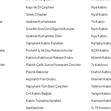
Yorum Yaz
Kapı Ve Zil Çeşitleri
Nya Kablo
Sinek Cihazları
Nyaf Kablo
ar
Uzaktan Kumandalar
Ttr Kablo
Sıva Altı Sıva Üstü Sigorta Kutuları
Nym Kablo
Uzaktan Kumandalı Ziller
Nyy Kablo
Yapışkanlı Kablo Kanalları
Nyfgby Kabl
alar
Portatif İç Ve Dış Mekan Isıtıcılar
N2Xh Kablo
Kablolu Kablosuz Makara Grubu
Nhxmh Kabl
Gönder
nler
Plastik Çelik Susta Floeasant Zincirler
Tv Kablosu
r
Plastik Rakorlar
Diafon Kabl
Aspiratör Fan Grubu
İnternet Kab
Yapışkanlı Tüm Bant Çeşitleri
Telefon Kabl
Cırt Kablo Bağları
Yangın Kablo
Kablo Toplama Spralleri
Kamera Kabl
Vantilatörler
0,75 Kordon 