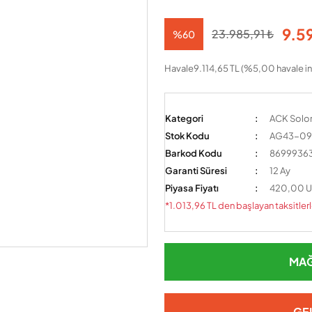
9.5
23.985,91 ₺
%60
Havale
9.114,65 TL (%5,00 havale in
Kategori
ACK Solor
Stok Kodu
AG43-09
Barkod Kodu
8699936
Garanti Süresi
12 Ay
Piyasa Fiyatı
420,00 U
*1.013,96 TL den başlayan taksitlerl
MAĞ
GE