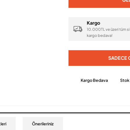
Kargo
10.000TL ve üzeri tüm si
kargo bedava!
SADECE O
Kargo Bedava
Stok
leri
Önerileriniz