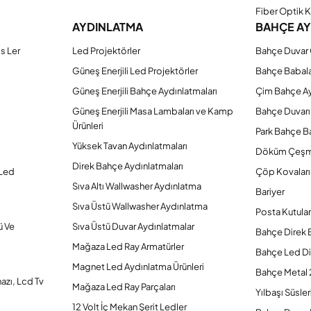
Fiber Optik 
AYDINLATMA
BAHÇE A
s Ler
Led Projektörler
Bahçe Duvar 
Güneş Enerjili Led Projektörler
Bahçe Babal
Güneş Enerjili Bahçe Aydınlatmaları
Çim Bahçe A
Güneş Enerjili Masa Lambaları ve Kamp
Bahçe Duvarı
Ürünleri
Park Bahçe Ba
Yüksek Tavan Aydınlatmaları
Döküm Çeşm
Direk Bahçe Aydınlatmaları
 Led
Çöp Kovaları
Sıva Altı Wallwasher Aydınlatma
Bariyer
Sıva Üstü Wallwasher Aydınlatma
Posta Kutular
ü Ve
Sıva Üstü Duvar Aydınlatmalar
Bahçe Direk 
Mağaza Led Ray Armatürler
Bahçe Led Di
Magnet Led Aydınlatma Ürünleri
Bahçe Metal 
hazı, Lcd Tv
Mağaza Led Ray Parçaları
Yılbaşı Süsler
12 Volt İç Mekan Şerit Ledler