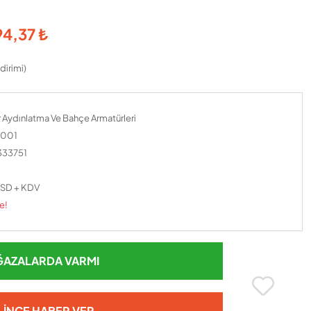
94,37 ₺
dirimi)
 Aydınlatma Ve Bahçe Armatürleri
001
333751
SD + KDV
e!
AZALARDA VARMI
LINCE HABER VER