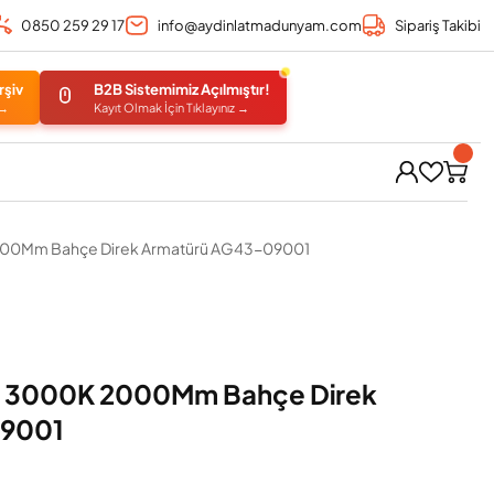
0850 259 29 17
info@aydinlatmadunyam.com
Sipariş Takibi
rşiv
B2B Sistemimiz Açılmıştır!
 →
Kayıt Olmak İçin Tıklayınız →
000Mm Bahçe Direk Armatürü AG43-09001
a 3000K 2000Mm Bahçe Direk
09001