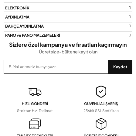
Bu ürüne benzer farklı alternatifler olmalı.
ELEKTRONİK
AYDINLATMA
BAHÇE AYDINLATMA
PANO ve PANO MALZEMELERİ
Gönder
Sizlere özel kampanya ve fırsatları kaçırmayın
Ücretsiz e-bültene kayıt olun
Kaydet
HIZLI GÖNDERİ
GÜVENLİ ALIŞVERİŞ
Stoktan Hızlı Teslimat
256bit SSL Sertifikası
TAKSİT SEÇENEKLERİ
ÜCRETSİZ GÖNDERİ