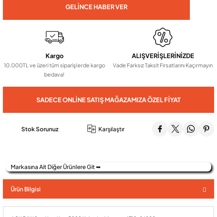
GELINCE HABER VER
Audio Villa Görüntülü Sistemler
Kargo
ALIŞVERİŞLERİNİZDE
Audio Yan Sıra Butonlu Zil paneller
10.000TL ve üzeri tüm siparişlerde kargo
Vade Farksız Taksit Fırsatlarını Kaçırmayın
bedava!
Dedektör Ve Vanalar
SADECE ONLINE SATIŞ MAĞAZAMIZA ÖZEL FIYAT
Görüntülü Diafon Kapakları
Stok Sorunuz
Karşılaştır
Telefon Santralleri
Markasına Ait Diğer Ürünlere Git ➥
Ürün Bilgisi