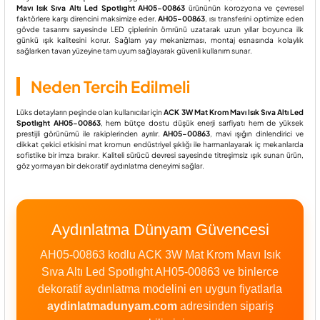
Mavı Isık Sıva Altı Led Spotlıght AH05-00863
ürününün korozyona ve çevresel
faktörlere karşı direncini maksimize eder.
AH05-00863
, ısı transferini optimize eden
gövde tasarımı sayesinde LED çiplerinin ömrünü uzatarak uzun yıllar boyunca ilk
günkü ışık kalitesini korur.
Sağlam yay mekanizması, montaj esnasında kolaylık
sağlarken tavan yüzeyine tam uyum sağlayarak güvenli kullanım sunar.
Neden Tercih Edilmeli
Lüks detayların peşinde olan kullanıcılar için
ACK 3W Mat Krom Mavı Isık Sıva Altı Led
Spotlıght AH05-00863
, hem bütçe dostu düşük enerji sarfiyatı hem de yüksek
prestijli görünümü ile rakiplerinden ayrılır.
AH05-00863
, mavi ışığın dinlendirici ve
dikkat çekici etkisini mat kromun endüstriyel şıklığı ile harmanlayarak iç mekanlarda
sofistike bir imza bırakır. Kaliteli sürücü devresi sayesinde titreşimsiz ışık sunan ürün,
göz yormayan bir dekoratif aydınlatma deneyimi sağlar.
Aydınlatma Dünyam Güvencesi
AH05-00863 kodlu ACK 3W Mat Krom Mavı Isık
Sıva Altı Led Spotlıght AH05-00863 ve binlerce
dekoratif aydınlatma modelini en uygun fiyatlarla
aydinlatmadunyam.com
adresinden sipariş