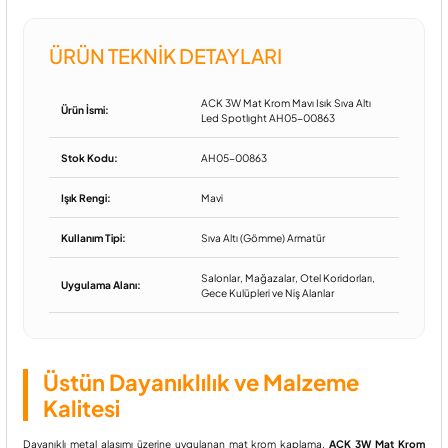
ÜRÜN TEKNIK DETAYLARI
ACK 3W Mat Krom Mavı Isık Sıva Altı
Ürün İsmi:
Led Spotlıght AH05-00863
Stok Kodu:
AH05-00863
Işık Rengi:
Mavi
Kullanım Tipi:
Sıva Altı (Gömme) Armatür
Salonlar, Mağazalar, Otel Koridorları,
Uygulama Alanı:
Gece Kulüpleri ve Niş Alanlar
Üstün Dayanıklılık ve Malzeme
Kalitesi
Dayanıklı metal alaşımı üzerine uygulanan mat krom kaplama,
ACK 3W Mat Krom