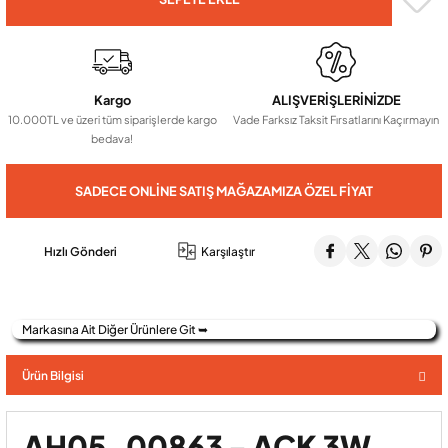
Audio Villa Görüntülü Sistemler
Kargo
ALIŞVERİŞLERİNİZDE
10.000TL ve üzeri tüm siparişlerde kargo
Vade Farksız Taksit Fırsatlarını Kaçırmayın
Audio Yan Sıra Butonlu Zil paneller
bedava!
Dedektör Ve Vanalar
SADECE ONLINE SATIŞ MAĞAZAMIZA ÖZEL FIYAT
Görüntülü Diafon Kapakları
Hızlı Gönderi
Karşılaştır
Telefon Santralleri
Markasına Ait Diğer Ürünlere Git ➥
Ürün Bilgisi
AH05-00863 - ACK 3W