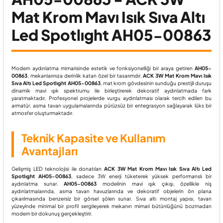
Mat Krom Mavı Isık Sıva Altı
Led Spotlıght AH05-00863
Modern aydınlatma mimarisinde estetik ve fonksiyonelliği bir araya getiren
AH05-
00863
, mekanlarınıza derinlik katan özel bir tasarımdır.
ACK 3W Mat Krom Mavı Isık
Sıva Altı Led Spotlıght AH05-00863
, mat krom gövdesinin sunduğu prestijli duruşu
dinamik mavi ışık spektrumu ile birleştirerek dekoratif aydınlatmada fark
yaratmaktadır. Profesyonel projelerde vurgu aydınlatması olarak tercih edilen bu
armatür, asma tavan uygulamalarında pürüzsüz bir entegrasyon sağlayarak lüks bir
atmosfer oluşturmaktadır.
Teknik Kapasite ve Kullanım
Avantajları
Gelişmiş LED teknolojisi ile donatılan
ACK 3W Mat Krom Mavı Isık Sıva Altı Led
Spotlıght AH05-00863
, sadece 3W enerji tüketerek yüksek performanslı bir
aydınlatma sunar.
AH05-00863
modelinin mavi ışık çıkışı, özellikle niş
aydınlatmalarında, asma tavan havuzlarında ve dekoratif objelerin ön plana
çıkarılmasında benzersiz bir görsel şölen sunar. Sıva altı montaj yapısı, tavan
yüzeyinde minimal bir profil sergileyerek mekanın mimari bütünlüğünü bozmadan
modern bir dokunuş gerçekleştirir.