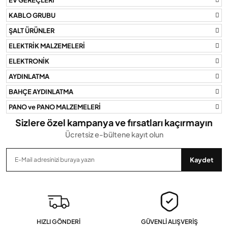
Ürün açıklamasında eksik bilgiler bulunuyor.
KABLO GRUBU
Ürün bilgilerinde hatalar bulunuyor.
ŞALT ÜRÜNLER
Ürün fiyatı diğer sitelerden daha pahalı.
ELEKTRİK MALZEMELERİ
Bu ürüne benzer farklı alternatifler olmalı.
ELEKTRONİK
AYDINLATMA
BAHÇE AYDINLATMA
PANO ve PANO MALZEMELERİ
Gönder
Sizlere özel kampanya ve fırsatları kaçırmayın
Ücretsiz e-bültene kayıt olun
Kaydet
HIZLI GÖNDERİ
GÜVENLİ ALIŞVERİŞ