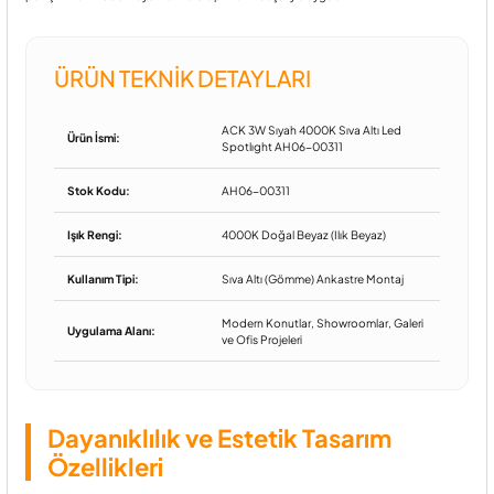
ÜRÜN TEKNIK DETAYLARI
ACK 3W Sıyah 4000K Sıva Altı Led
Ürün İsmi:
Spotlıght AH06-00311
Stok Kodu:
AH06-00311
Işık Rengi:
4000K Doğal Beyaz (Ilık Beyaz)
Kullanım Tipi:
Sıva Altı (Gömme) Ankastre Montaj
Modern Konutlar, Showroomlar, Galeri
Uygulama Alanı:
ve Ofis Projeleri
Dayanıklılık ve Estetik Tasarım
Özellikleri