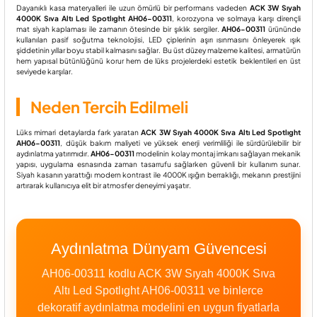
Dayanıklı kasa materyalleri ile uzun ömürlü bir performans vadeden
ACK 3W Sıyah
4000K Sıva Altı Led Spotlıght AH06-00311
, korozyona ve solmaya karşı dirençli
mat siyah kaplaması ile zamanın ötesinde bir şıklık sergiler.
AH06-00311
ürününde
kullanılan pasif soğutma teknolojisi, LED çiplerinin aşırı ısınmasını önleyerek ışık
şiddetinin yıllar boyu stabil kalmasını sağlar. Bu üst düzey malzeme kalitesi, armatürün
hem yapısal bütünlüğünü korur hem de lüks projelerdeki estetik beklentileri en üst
seviyede karşılar.
Neden Tercih Edilmeli
Lüks mimari detaylarda fark yaratan
ACK 3W Sıyah 4000K Sıva Altı Led Spotlıght
AH06-00311
, düşük bakım maliyeti ve yüksek enerji verimliliği ile sürdürülebilir bir
aydınlatma yatırımıdır.
AH06-00311
modelinin kolay montaj imkanı sağlayan mekanik
yapısı, uygulama esnasında zaman tasarrufu sağlarken güvenli bir kullanım sunar.
Siyah kasanın yarattığı modern kontrast ile 4000K ışığın berraklığı, mekanın prestijini
artırarak kullanıcıya elit bir atmosfer deneyimi yaşatır.
Aydınlatma Dünyam Güvencesi
AH06-00311 kodlu ACK 3W Sıyah 4000K Sıva
Altı Led Spotlıght AH06-00311 ve binlerce
dekoratif aydınlatma modelini en uygun fiyatlarla