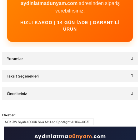
aydinlatmadunyam.com
adresinden sipariş
verebilirsiniz.
HIZLI KARGO | 14 GÜN İADE | GARANTILI
ÜRÜN
Yorumlar
Taksit Seçenekleri
Bu ürüne ilk yorumu siz yapın!
Önerileriniz
Yorum Yaz
Bu ürünün fiyat bilgisi, resim, ürün açıklamalarında ve diğer
Etiketler :
konularda yetersiz gördüğünüz noktaları öneri formunu kullanarak
ACK 3W Sıyah 4000K Sıva Altı Led Spotlıght AH06-00311
tarafımıza iletebilirsiniz.
Görüş ve önerileriniz için teşekkür ederiz.
Aydınlatma
Dünyam
.com