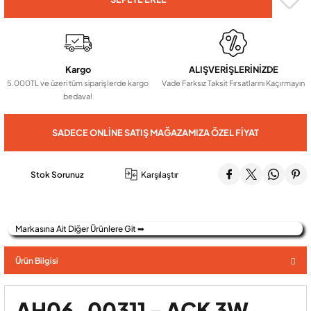
Audio Villa Görüntülü Sistemler
Kargo
ALIŞVERİŞLERİNİZDE
5.000TL ve üzeri tüm siparişlerde kargo
Vade Farksız Taksit Fırsatlarını Kaçırmayın
Audio Yan Sıra Butonlu Zil paneller
bedava!
Dedektör Ve Vanalar
SADECE ONLINE SATIŞ MAĞAZAMIZA ÖZEL FIYAT
Görüntülü Diafon Kapakları
Stok Sorunuz
Karşılaştır
Telefon Santralleri
Markasına Ait Diğer Ürünlere Git ➥
Ürün Bilgisi
AH06-00311 - ACK 3W