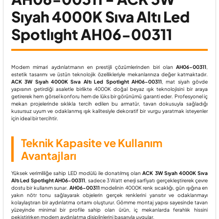
Sıyah 4000K Sıva Altı Led
Spotlıght AH06-00311
Modern mimari aydınlatmanın en prestijli çözümlerinden biri olan
AH06-00311
,
estetik tasarımı ve üstün teknolojik özellikleriyle mekanlarınıza değer katmaktadır.
ACK 3W Sıyah 4000K Sıva Altı Led Spotlıght AH06-00311
, mat siyah gövde
yapısının getirdiği asaletle birlikte 4000K doğal beyaz ışık teknolojisini bir araya
getirerek hem görsel konforu hem de lüks bir görünümü garanti eder. Profesyonel iç
mekan projelerinde sıklıkla tercih edilen bu armatür, tavan dokusuyla sağladığı
kusursuz uyum ve odaklanmış ışık kalitesiyle dekoratif bir vurgu yaratmak isteyenler
için ideal bir tercihtir.
Teknik Kapasite ve Kullanım
Avantajları
Yüksek verimliliğe sahip LED modülü ile donatılmış olan
ACK 3W Sıyah 4000K Sıva
Altı Led Spotlıght AH06-00311
, sadece 3 Watt enerji sarfiyatı gerçekleştirerek çevre
dostu bir kullanım sunar.
AH06-00311
modelinin 4000K renk sıcaklığı, gün ışığına en
yakın nötr tonu sağlayarak objelerin gerçek renklerini yansıtır ve odaklanmayı
kolaylaştıran bir aydınlatma ortamı oluşturur. Gömme montaj yapısı sayesinde tavan
yüzeyinde minimal bir profile sahip olan ürün, iç mekanlarda ferahlık hissini
pekiştirirken modern aydınlatma disiplinlerini başarıyla uygular.