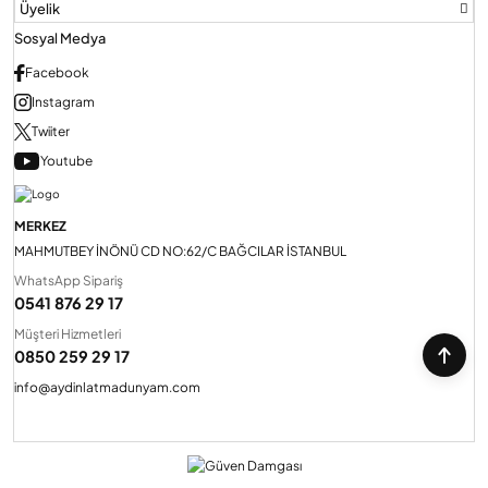
Üyelik
Sosyal Medya
Facebook
Instagram
Twiiter
Youtube
MERKEZ
MAHMUTBEY İNÖNÜ CD NO:62/C BAĞCILAR İSTANBUL
WhatsApp Sipariş
0541 876 29 17
Müşteri Hizmetleri
0850 259 29 17
info@aydinlatmadunyam.com