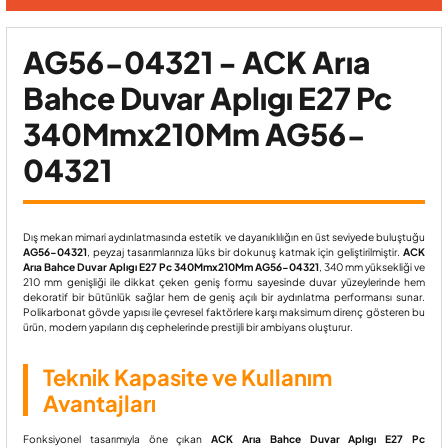
AG56-04321 - ACK Arıa
Bahce Duvar Aplıgı E27 Pc
340Mmx210Mm AG56-
04321
Dış mekan mimari aydınlatmasında estetik ve dayanıklılığın en üst seviyede buluştuğu
AG56-04321
, peyzaj tasarımlarınıza lüks bir dokunuş katmak için geliştirilmiştir.
ACK
Arıa Bahce Duvar Aplıgı E27 Pc 340Mmx210Mm AG56-04321
, 340 mm yüksekliği ve
210 mm genişliği ile dikkat çeken geniş formu sayesinde duvar yüzeylerinde hem
dekoratif bir bütünlük sağlar hem de geniş açılı bir aydınlatma performansı sunar.
Polikarbonat gövde yapısı ile çevresel faktörlere karşı maksimum direnç gösteren bu
ürün, modern yapıların dış cephelerinde prestijli bir ambiyans oluşturur.
Teknik Kapasite ve Kullanım
Avantajları
Fonksiyonel tasarımıyla öne çıkan
ACK Arıa Bahce Duvar Aplıgı E27 Pc