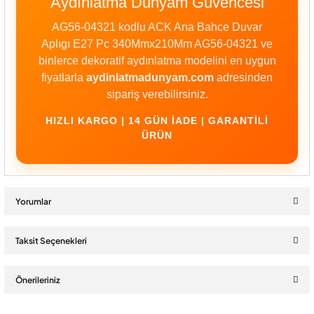
Aydınlatma Dünyam Güvencesi
AG56-04321 kodlu ACK Arıa Bahce Duvar
Aplıgı E27 Pc 340Mmx210Mm AG56-04321 ve
binlerce dekoratif aydınlatma modelini en uygun
fiyatlarla
aydinlatmadunyam.com
adresinden
sipariş verebilirsiniz.
HIZLI KARGO | 14 GÜN İADE | GARANTILI
ÜRÜN
Yorumlar
Taksit Seçenekleri
Bu ürüne ilk yorumu siz yapın!
Önerileriniz
Yorum Yaz