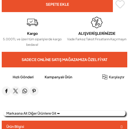
SEPETE EKLE
Audio Villa Görüntülü Sistemler
Kargo
ALIŞVERİŞLERİNİZDE
Audio Yan Sıra Butonlu Zil paneller
5.000TL ve üzeri tüm siparişlerde kargo
Vade Farksız Taksit Fırsatlarını Kaçırmayın
bedava!
Dedektör Ve Vanalar
SADECE ONLINE SATIŞ MAĞAZAMIZA ÖZEL FIYAT
Görüntülü Diafon Kapakları
Hızlı Gönderi
Kampanyalı Ürün
Karşılaştır
Telefon Santralleri
Markasına Ait Diğer Ürünlere Git ➥
Ürün Bilgisi