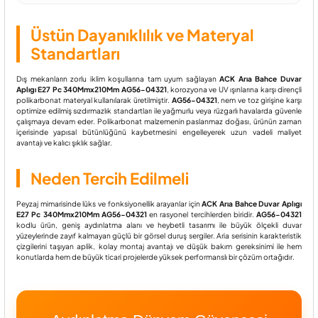
Üstün Dayanıklılık ve Materyal
Standartları
Dış mekanların zorlu iklim koşullarına tam uyum sağlayan
ACK Arıa Bahce Duvar
Aplıgı E27 Pc 340Mmx210Mm AG56-04321
, korozyona ve UV ışınlarına karşı dirençli
polikarbonat materyal kullanılarak üretilmiştir.
AG56-04321
, nem ve toz girişine karşı
optimize edilmiş sızdırmazlık standartları ile yağmurlu veya rüzgarlı havalarda güvenle
çalışmaya devam eder. Polikarbonat malzemenin paslanmaz doğası, ürünün zaman
içerisinde yapısal bütünlüğünü kaybetmesini engelleyerek uzun vadeli maliyet
avantajı ve kalıcı şıklık sağlar.
Neden Tercih Edilmeli
Peyzaj mimarisinde lüks ve fonksiyonellik arayanlar için
ACK Arıa Bahce Duvar Aplıgı
E27 Pc 340Mmx210Mm AG56-04321
en rasyonel tercihlerden biridir.
AG56-04321
kodlu ürün, geniş aydınlatma alanı ve heybetli tasarımı ile büyük ölçekli duvar
yüzeylerinde zayıf kalmayan güçlü bir görsel duruş sergiler. Aria serisinin karakteristik
çizgilerini taşıyan aplik, kolay montaj avantajı ve düşük bakım gereksinimi ile hem
konutlarda hem de büyük ticari projelerde yüksek performanslı bir çözüm ortağıdır.