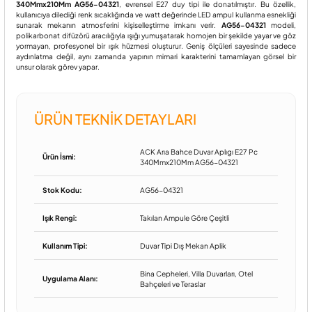
340Mmx210Mm AG56-04321
, evrensel E27 duy tipi ile donatılmıştır. Bu özellik,
kullanıcıya dilediği renk sıcaklığında ve watt değerinde LED ampul kullanma esnekliği
sunarak mekanın atmosferini kişiselleştirme imkanı verir.
AG56-04321
modeli,
polikarbonat difüzörü aracılığıyla ışığı yumuşatarak homojen bir şekilde yayar ve göz
yormayan, profesyonel bir ışık hüzmesi oluşturur. Geniş ölçüleri sayesinde sadece
aydınlatma değil, aynı zamanda yapının mimari karakterini tamamlayan görsel bir
unsur olarak görev yapar.
ÜRÜN TEKNIK DETAYLARI
ACK Arıa Bahce Duvar Aplıgı E27 Pc
Ürün İsmi:
340Mmx210Mm AG56-04321
Stok Kodu:
AG56-04321
Işık Rengi:
Takılan Ampule Göre Çeşitli
Kullanım Tipi:
Duvar Tipi Dış Mekan Aplik
Bina Cepheleri, Villa Duvarları, Otel
Uygulama Alanı:
Bahçeleri ve Teraslar