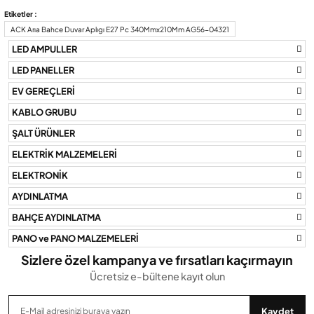
Bu ürünün fiyat bilgisi, resim, ürün açıklamalarında ve diğer
Etiketler :
konularda yetersiz gördüğünüz noktaları öneri formunu kullanarak
ACK Arıa Bahce Duvar Aplıgı E27 Pc 340Mmx210Mm AG56-04321
tarafımıza iletebilirsiniz.
LED AMPULLER
Görüş ve önerileriniz için teşekkür ederiz.
LED PANELLER
Ürün resmi kalitesiz, bozuk veya görüntülenemiyor.
EV GEREÇLERİ
Ürün açıklamasında eksik bilgiler bulunuyor.
KABLO GRUBU
Ürün bilgilerinde hatalar bulunuyor.
ŞALT ÜRÜNLER
Ürün fiyatı diğer sitelerden daha pahalı.
ELEKTRİK MALZEMELERİ
Bu ürüne benzer farklı alternatifler olmalı.
ELEKTRONİK
AYDINLATMA
BAHÇE AYDINLATMA
PANO ve PANO MALZEMELERİ
Gönder
Sizlere özel kampanya ve fırsatları kaçırmayın
Ücretsiz e-bültene kayıt olun
Kaydet