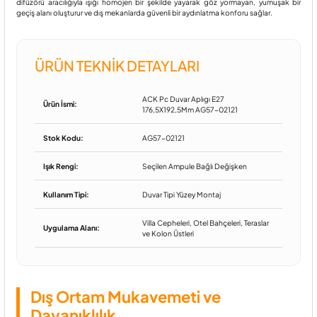
difüzörü aracılığıyla ışığı homojen bir şekilde yayarak göz yormayan, yumuşak bir
geçiş alanı oluşturur ve dış mekanlarda güvenli bir aydınlatma konforu sağlar.
ÜRÜN TEKNIK DETAYLARI
ACK Pc Duvar Aplıgı E27
Ürün İsmi:
176,5X192,5Mm AG57-02121
Stok Kodu:
AG57-02121
Işık Rengi:
Seçilen Ampule Bağlı Değişken
Kullanım Tipi:
Duvar Tipi Yüzey Montaj
Villa Cepheleri, Otel Bahçeleri, Teraslar
Uygulama Alanı:
ve Kolon Üstleri
Dış Ortam Mukavemeti ve
Dayanıklılık