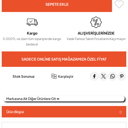
SEPETE EKLE
Audio Villa Görüntülü Sistemler
Kargo
ALIŞVERİŞLERİNİZDE
Audio Yan Sıra Butonlu Zil paneller
5.000TL ve üzeri tüm siparişlerde kargo
Vade Farksız Taksit Fırsatlarını Kaçırmayın
bedava!
Dedektör Ve Vanalar
SADECE ONLINE SATIŞ MAĞAZAMIZA ÖZEL FIYAT
Görüntülü Diafon Kapakları
Stok Sorunuz
Karşılaştır
Telefon Santralleri
Markasına Ait Diğer Ürünlere Git ➥
Ürün Bilgisi