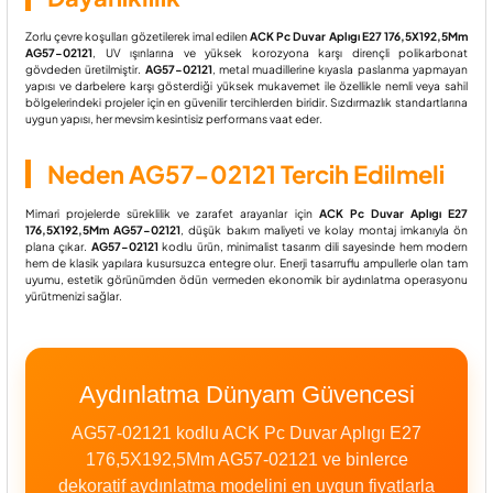
Zorlu çevre koşulları gözetilerek imal edilen
ACK Pc Duvar Aplıgı E27 176,5X192,5Mm
AG57-02121
, UV ışınlarına ve yüksek korozyona karşı dirençli polikarbonat
gövdeden üretilmiştir.
AG57-02121
, metal muadillerine kıyasla paslanma yapmayan
yapısı ve darbelere karşı gösterdiği yüksek mukavemet ile özellikle nemli veya sahil
bölgelerindeki projeler için en güvenilir tercihlerden biridir. Sızdırmazlık standartlarına
uygun yapısı, her mevsim kesintisiz performans vaat eder.
Neden AG57-02121 Tercih Edilmeli
Mimari projelerde süreklilik ve zarafet arayanlar için
ACK Pc Duvar Aplıgı E27
176,5X192,5Mm AG57-02121
, düşük bakım maliyeti ve kolay montaj imkanıyla ön
plana çıkar.
AG57-02121
kodlu ürün, minimalist tasarım dili sayesinde hem modern
hem de klasik yapılara kusursuzca entegre olur. Enerji tasarruflu ampullerle olan tam
uyumu, estetik görünümden ödün vermeden ekonomik bir aydınlatma operasyonu
yürütmenizi sağlar.
Aydınlatma Dünyam Güvencesi
AG57-02121 kodlu ACK Pc Duvar Aplıgı E27
176,5X192,5Mm AG57-02121 ve binlerce
dekoratif aydınlatma modelini en uygun fiyatlarla