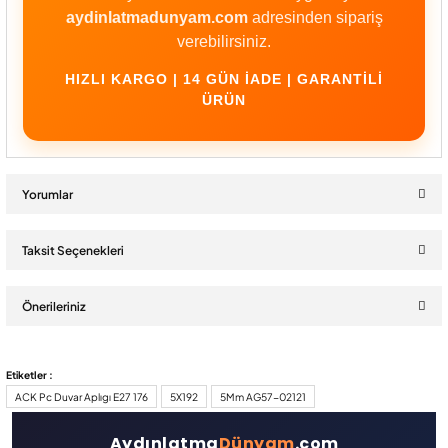
aydinlatmadunyam.com
adresinden sipariş
verebilirsiniz.
HIZLI KARGO | 14 GÜN İADE | GARANTILI
ÜRÜN
Yorumlar
Taksit Seçenekleri
Bu ürüne ilk yorumu siz yapın!
Önerileriniz
Yorum Yaz
Bu ürünün fiyat bilgisi, resim, ürün açıklamalarında ve diğer
Etiketler :
konularda yetersiz gördüğünüz noktaları öneri formunu kullanarak
ACK Pc Duvar Aplıgı E27 176
5X192
5Mm AG57-02121
tarafımıza iletebilirsiniz.
Görüş ve önerileriniz için teşekkür ederiz.
Aydınlatma
Dünyam
.com