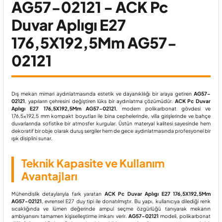
AG57-02121 - ACK Pc
Duvar Aplıgı E27
176,5X192,5Mm AG57-
02121
Dış mekan mimari aydınlatmasında estetik ve dayanıklılığı bir araya getiren
AG57-
02121
, yapıların çehresini değiştiren lüks bir aydınlatma çözümüdür.
ACK Pc Duvar
Aplıgı E27 176,5X192,5Mm AG57-02121
, modern polikarbonat gövdesi ve
176,5x192,5 mm kompakt boyutları ile bina cephelerinde, villa girişlerinde ve bahçe
duvarlarında sofistike bir atmosfer kurgular. Üstün materyal kalitesi sayesinde hem
dekoratif bir obje olarak duruş sergiler hem de gece aydınlatmasında profesyonel bir
ışık disiplini sunar.
Teknik Kapasite ve Kullanım
Avantajları
Mühendislik detaylarıyla fark yaratan
ACK Pc Duvar Aplıgı E27 176,5X192,5Mm
AG57-02121
, evrensel E27 duy tipi ile donatılmıştır. Bu yapı, kullanıcıya dilediği renk
sıcaklığında ve lümen değerinde ampul seçme özgürlüğü tanıyarak mekanın
ambiyansını tamamen kişiselleştirme imkanı verir.
AG57-02121
modeli, polikarbonat