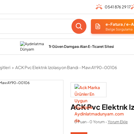
0541 876 29 17
e-Fatura / e-A
Belge Sorgulama
Tr Güven Damgası Alan E-Ticaret Sitesi
itleri
ACK Pvc Elektrık Izolasyon Bandı - Mavı AY90-00106
ACK Pvc Elektrık 
0 Puan - 0 Yorum -
Yorum Ekle