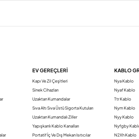
a yetersiz gördüğünüz noktaları öneri formunu kullanarak tarafımıza iletebilirs
Bu ürüne ilk yorumu siz yapın!
EV GEREÇLERİ
KABLO G
Yorum Yaz
Kapı Ve Zil Çeşitleri
Nya Kablo
Sinek Cihazları
Nyaf Kablo
ar
Uzaktan Kumandalar
Ttr Kablo
Sıva Altı Sıva Üstü Sigorta Kutuları
Nym Kablo
Uzaktan Kumandalı Ziller
Nyy Kablo
Yapışkanlı Kablo Kanalları
Nyfgby Kabl
alar
Portatif İç Ve Dış Mekan Isıtıcılar
N2Xh Kablo