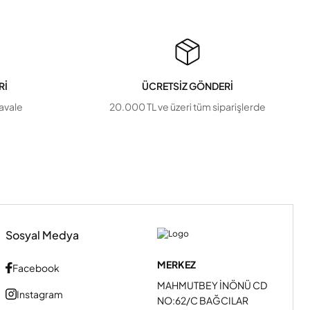
Rİ
ÜCRETSİZ GÖNDERİ
havale
20.000 TL ve üzeri tüm siparişlerde
Sosyal Medya
MERKEZ
Facebook
MAHMUTBEY İNÖNÜ CD
Instagram
NO:62/C BAĞCILAR