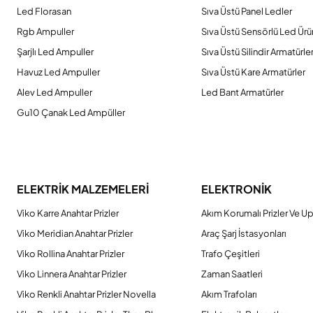
Led Florasan
Sıva Üstü Panel Ledler
Rgb Ampuller
Sıva Üstü Sensörlü Led Ürü
Şarjlı Led Ampuller
Sıva Üstü Silindir Armatürle
Havuz Led Ampuller
Sıva Üstü Kare Armatürler
Alev Led Ampuller
Led Bant Armatürler
Gu10 Çanak Led Ampüller
ELEKTRİK MALZEMELERİ
ELEKTRONİK
Viko Karre Anahtar Prizler
Akım Korumalı Prizler Ve Up
Viko Meridian Anahtar Prizler
Araç Şarj İstasyonları
Viko Rollina Anahtar Prizler
Trafo Çeşitleri
Viko Linnera Anahtar Prizler
Zaman Saatleri
Viko Renkli Anahtar Prizler Novella
Akım Trafoları