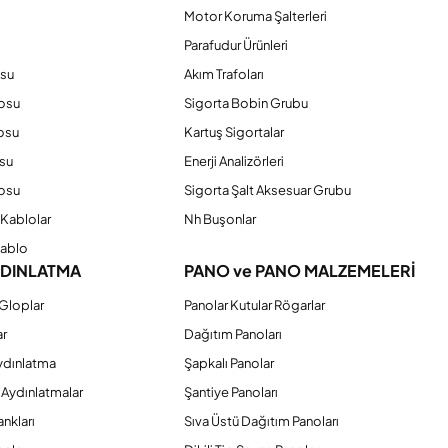
o
Motor Koruma Şalterleri
Parafudur Ürünleri
osu
Akım Trafoları
losu
Sigorta Bobin Grubu
osu
Kartuş Sigortalar
su
Enerji Analizörleri
osu
Sigorta Şalt Aksesuar Grubu
Kablolar
Nh Buşonlar
Kablo
YDINLATMA
PANO ve PANO MALZEMELERİ
Gloplar
Panolar Kutular Rögarlar
ar
Dağıtım Panoları
ydınlatma
Şapkalı Panolar
 Aydınlatmalar
Şantiye Panoları
nkları
Sıva Üstü Dağıtım Panoları