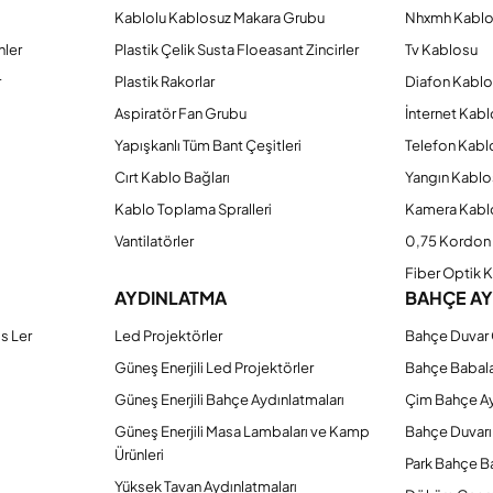
Kablolu Kablosuz Makara Grubu
Nhxmh Kabl
Gönder
nler
Plastik Çelik Susta Floeasant Zincirler
Tv Kablosu
r
Plastik Rakorlar
Diafon Kabl
Aspiratör Fan Grubu
İnternet Kab
Yapışkanlı Tüm Bant Çeşitleri
Telefon Kabl
Cırt Kablo Bağları
Yangın Kablo
Kablo Toplama Spralleri
Kamera Kabl
Vantilatörler
0,75 Kordon 
Fiber Optik 
AYDINLATMA
BAHÇE A
s Ler
Led Projektörler
Bahçe Duvar 
Güneş Enerjili Led Projektörler
Bahçe Babal
Güneş Enerjili Bahçe Aydınlatmaları
Çim Bahçe A
Güneş Enerjili Masa Lambaları ve Kamp
Bahçe Duvarı
Ürünleri
Park Bahçe Ba
Yüksek Tavan Aydınlatmaları