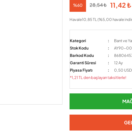
11,42 ₺
28,54 ₺
%60
Havale
10,85 TL (%5,00 havale indir
Kategori
Bant ve Yap
Stok Kodu
AY90-00
Barkod Kodu
8680645
Garanti Süresi
12 Ay
Piyasa Fiyatı
0,50 USD
*1,21 TL den başlayan taksitlerle!
MAĞ
GE