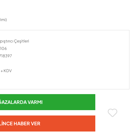
imi)
ıştırıcı Çeşitleri
106
718397
 + KDV
AZALARDA VARMI
LINCE HABER VER