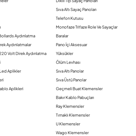
eler
Dikili Tip Sayaç Panoları
Sıva Altı Sayaç Panoları
Telefon Kutusu
ı
Monofaze Trifaze Role Ve Sayaçlar
Bollards Aydınlatma
Baralar
rek Aydınlatmalar
Pano İçi Aksesuar
220 Volt Direk Aydınlatma
Yüksükler
i
Ölüm Levhası
Led Aplikler
Sıva Altı Panolar
ri
Sıva Üstü Panolar
ablo Aplikleri
Geçmeli Buat Klemensler
Bakır Kablo Pabuçları
Ray Klemensler
Tırnaklı Klemensler
U Klemensler
Wago Klemensler