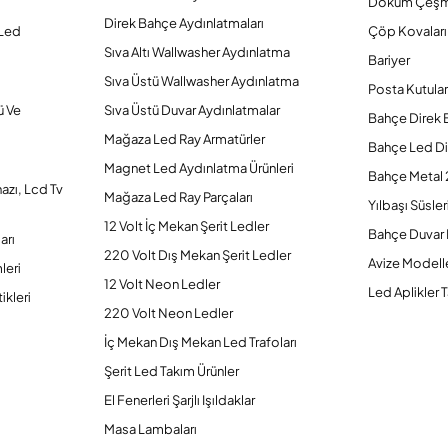
Döküm Çeşm
Direk Bahçe Aydınlatmaları
 Led
Çöp Kovaları
Sıva Altı Wallwasher Aydınlatma
Bariyer
Sıva Üstü Wallwasher Aydınlatma
Posta Kutular
ü Ve
Sıva Üstü Duvar Aydınlatmalar
Bahçe Direk 
Mağaza Led Ray Armatürler
Bahçe Led Di
Magnet Led Aydınlatma Ürünleri
Bahçe Metal 
hazı, Lcd Tv
Mağaza Led Ray Parçaları
Yılbaşı Süsler
12 Volt İç Mekan Şerit Ledler
Bahçe Duvar 
arı
220 Volt Dış Mekan Şerit Ledler
Avize Modelle
leri
12 Volt Neon Ledler
Led Aplikler T
ikleri
220 Volt Neon Ledler
İç Mekan Dış Mekan Led Trafoları
Şerit Led Takım Ürünler
El Fenerleri Şarjlı Işıldaklar
Masa Lambaları