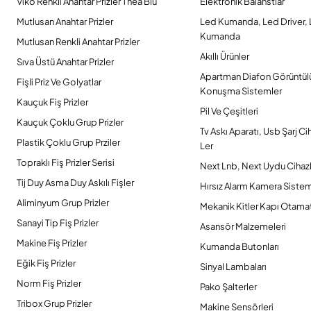
Viko Renkli Anahtar Prizler Thea Blu
Elektronik Balanstlar
Mutlusan Anahtar Prizler
Led Kumanda, Led Driver,
Kumanda
Mutlusan Renkli Anahtar Prizler
Akıllı Ürünler
Sıva Üstü Anahtar Prizler
Apartman Diafon Görüntül
Fişli Priz Ve Golyatlar
Konuşma Sistemler
Kauçuk Fiş Prizler
Pil Ve Çeşitleri
Kauçuk Çoklu Grup Prizler
Tv Askı Aparatı, Usb Şarj Ci
Plastik Çoklu Grup Prziler
Ler
Topraklı Fiş Prizler Serisi
Next Lnb, Next Uydu Cihazl
Tij Duy Asma Duy Askılı Fişler
Hırsız Alarm Kamera Sistem
Aliminyum Grup Prizler
Mekanik Kitler Kapı Otamat
Sanayi Tip Fiş Prizler
Asansör Malzemeleri
Makine Fiş Prizler
Kumanda Butonları
Eğik Fiş Prizler
Sinyal Lambaları
Norm Fiş Prizler
Pako Şalterler
Tribox Grup Prizler
Makine Sensörleri