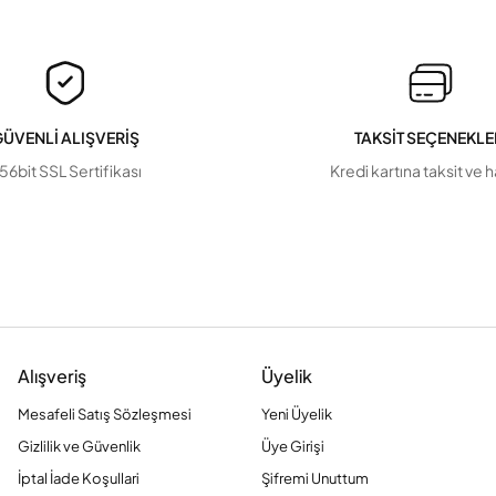
ÜVENLİ ALIŞVERİŞ
TAKSİT SEÇENEKLE
56bit SSL Sertifikası
Kredi kartına taksit ve 
Alışveriş
Üyelik
Mesafeli Satış Sözleşmesi
Yeni Üyelik
Gizlilik ve Güvenlik
Üye Girişi
İptal İade Koşullari
Şifremi Unuttum