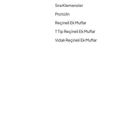
Sıra Klemensler
Protolin
Reçineli Ek Muflar
T Tip Reçineli Ek Muflar
Vidalı Reçineli Ek Muflar