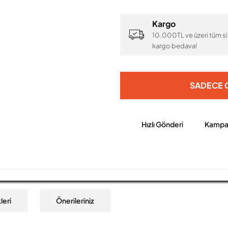
Kargo
10.000TL ve üzeri tüm si
kargo bedava!
SADECE O
Hızlı Gönderi
Kampan
leri
Önerileriniz