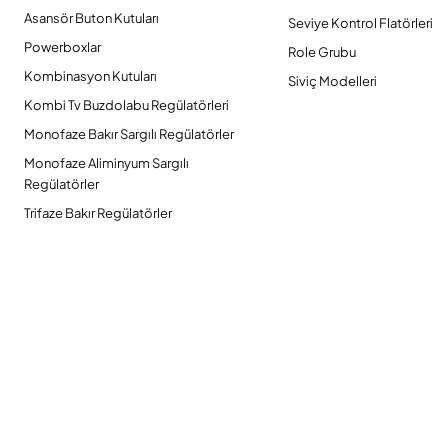
Asansör Buton Kutuları
Seviye Kontrol Flatörleri
Powerboxlar
Role Grubu
Kombinasyon Kutuları
Siviç Modelleri
Kombi Tv Buzdolabu Regülatörleri
Monofaze Bakır Sargılı Regülatörler
Monofaze Aliminyum Sargılı
Regülatörler
Trifaze Bakır Regülatörler