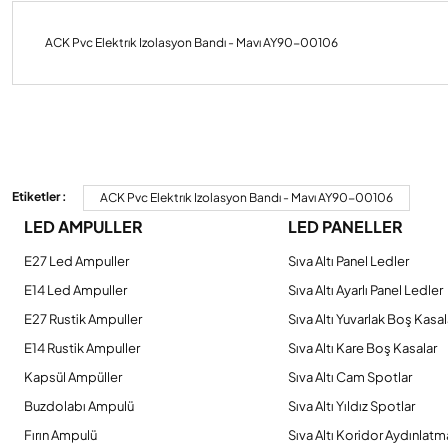
ACK Pvc Elektrık Izolasyon Bandı - Mavı AY90-00106
Bu ürünün fiyat bilgisi, resim, ürün açıklamalarında ve diğer konulard
Görüş ve önerileriniz için teşekkür ederiz.
Etiketler :
ACK Pvc Elektrık Izolasyon Bandı - Mavı AY90-00106
LED AMPULLER
LED PANELLER
Ürün resmi kalitesiz, bozuk veya görüntülenemiyor.
Ürün açıklamasında eksik bilgiler bulunuyor.
E27 Led Ampuller
Sıva Altı Panel Ledler
Ürün bilgilerinde hatalar bulunuyor.
E14 Led Ampuller
Sıva Altı Ayarlı Panel Ledler
Ürün fiyatı diğer sitelerden daha pahalı.
E27 Rustik Ampuller
Sıva Altı Yuvarlak Boş Kasal
Bu ürüne benzer farklı alternatifler olmalı.
E14 Rustik Ampuller
Sıva Altı Kare Boş Kasalar
Kapsül Ampüller
Sıva Altı Cam Spotlar
Buzdolabı Ampulü
Sıva Altı Yıldız Spotlar
Fırın Ampulü
Sıva Altı Koridor Aydınlatm