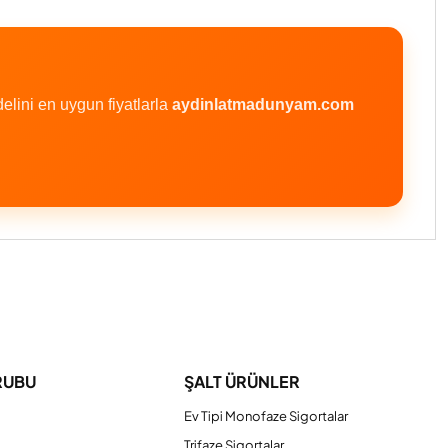
lini en uygun fiyatlarla
aydinlatmadunyam.com
iniz.
RUBU
ŞALT ÜRÜNLER
Ev Tipi Monofaze Sigortalar
Trifaze Sigortalar