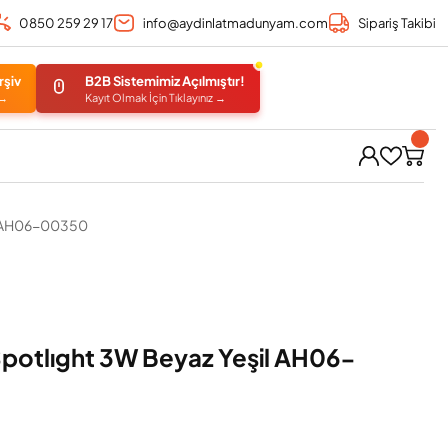
0850 259 29 17
info@aydinlatmadunyam.com
Sipariş Takibi
rşiv
B2B Sistemimiz Açılmıştır!
 →
Kayıt Olmak İçin Tıklayınız →
il AH06-00350
 Spotlıght 3W Beyaz Yeşil AH06-