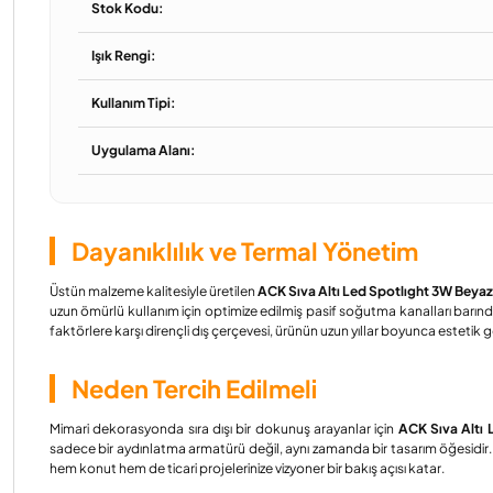
Stok Kodu:
Işık Rengi:
Kullanım Tipi:
Uygulama Alanı:
Dayanıklılık ve Termal Yönetim
Üstün malzeme kalitesiyle üretilen
ACK Sıva Altı Led Spotlıght 3W Bey
uzun ömürlü kullanım için optimize edilmiş pasif soğutma kanalları barındı
faktörlere karşı dirençli dış çerçevesi, ürünün uzun yıllar boyunca estet
Neden Tercih Edilmeli
Mimari dekorasyonda sıra dışı bir dokunuş arayanlar için
ACK Sıva Altı
sadece bir aydınlatma armatürü değil, aynı zamanda bir tasarım öğesidir. 
hem konut hem de ticari projelerinize vizyoner bir bakış açısı katar.