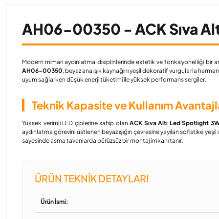
AH06-00350 - ACK Sıva Alt
Modern mimari aydınlatma disiplinlerinde estetik ve fonksiyonelliği bir 
AH06-00350
, beyaz ana ışık kaynağını yeşil dekoratif vurgularla harma
uyum sağlarken düşük enerji tüketimi ile yüksek performans sergiler.
Teknik Kapasite ve Kullanım Avantajl
Yüksek verimli LED çiplerine sahip olan
ACK Sıva Altı Led Spotlıght 
aydınlatma görevini üstlenen beyaz ışığın çevresine yayılan sofistike yeşil
sayesinde asma tavanlarda pürüzsüz bir montaj imkanı tanır.
ÜRÜN TEKNIK DETAYLARI
Ürün İsmi: