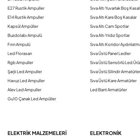
Ürün fiyatı diğer sitelerden daha pahalı.
E27 Rustik Ampuller
Sıva Altı Yuvarlak Boş Kasal
Bu ürüne benzer farklı alternatifler olmalı.
E14 Rustik Ampuller
Sıva Altı Kare Boş Kasalar
Kapsül Ampüller
Sıva Altı Cam Spotlar
Buzdolabı Ampulü
Sıva Altı Yıldız Spotlar
Fırın Ampulü
Sıva Altı Koridor Aydınlatm
Led Florasan
Sıva Üstü Panel Ledler
Rgb Ampuller
Sıva Üstü Sensörlü Led Ürü
Şarjlı Led Ampuller
Sıva Üstü Silindir Armatürle
Havuz Led Ampuller
Sıva Üstü Kare Armatürler
Alev Led Ampuller
Led Bant Armatürler
Gu10 Çanak Led Ampüller
ELEKTRİK MALZEMELERİ
ELEKTRONİK