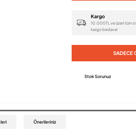
Kargo
10.000TL ve üzeri tüm si
kargo bedava!
SADECE O
Stok Sorunuz
leri
Önerileriniz