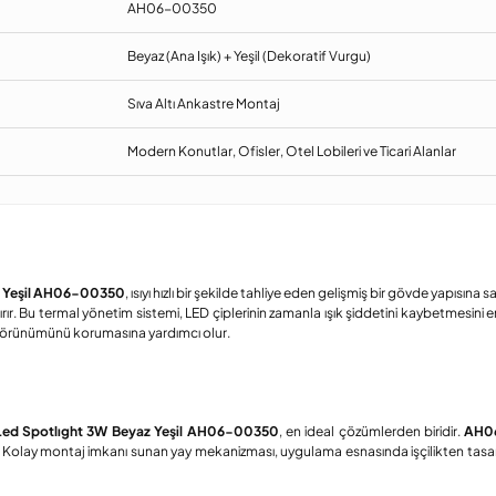
AH06-00350
Beyaz (Ana Işık) + Yeşil (Dekoratif Vurgu)
Sıva Altı Ankastre Montaj
Modern Konutlar, Ofisler, Otel Lobileri ve Ticari Alanlar
az Yeşil AH06-00350
, ısıyı hızlı bir şekilde tahliye eden gelişmiş bir gövde yapısına s
rır. Bu termal yönetim sistemi, LED çiplerinin zamanla ışık şiddetini kaybetmesini 
ik görünümünü korumasına yardımcı olur.
 Led Spotlıght 3W Beyaz Yeşil AH06-00350
, en ideal çözümlerden biridir.
AH0
Kolay montaj imkanı sunan yay mekanizması, uygulama esnasında işçilikten tasarruf