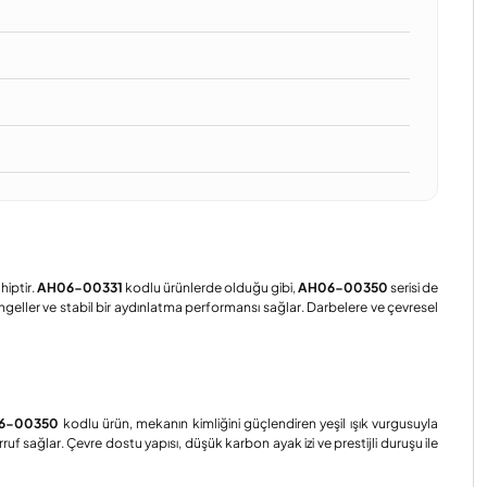
ahiptir.
AH06-00331
kodlu ürünlerde olduğu gibi,
AH06-00350
serisi de
engeller ve stabil bir aydınlatma performansı sağlar. Darbelere ve çevresel
6-00350
kodlu ürün, mekanın kimliğini güçlendiren yeşil ışık vurgusuyla
 sağlar. Çevre dostu yapısı, düşük karbon ayak izi ve prestijli duruşu ile