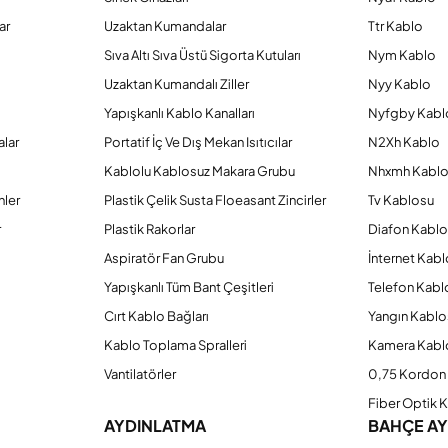
ar
Uzaktan Kumandalar
Ttr Kablo
Sıva Altı Sıva Üstü Sigorta Kutuları
Nym Kablo
Uzaktan Kumandalı Ziller
Nyy Kablo
Yapışkanlı Kablo Kanalları
Nyfgby Kabl
alar
Portatif İç Ve Dış Mekan Isıtıcılar
N2Xh Kablo
Kablolu Kablosuz Makara Grubu
Nhxmh Kabl
Gönder
nler
Plastik Çelik Susta Floeasant Zincirler
Tv Kablosu
r
Plastik Rakorlar
Diafon Kabl
Aspiratör Fan Grubu
İnternet Kab
Yapışkanlı Tüm Bant Çeşitleri
Telefon Kabl
Cırt Kablo Bağları
Yangın Kablo
Kablo Toplama Spralleri
Kamera Kabl
Vantilatörler
0,75 Kordon 
Fiber Optik 
AYDINLATMA
BAHÇE A