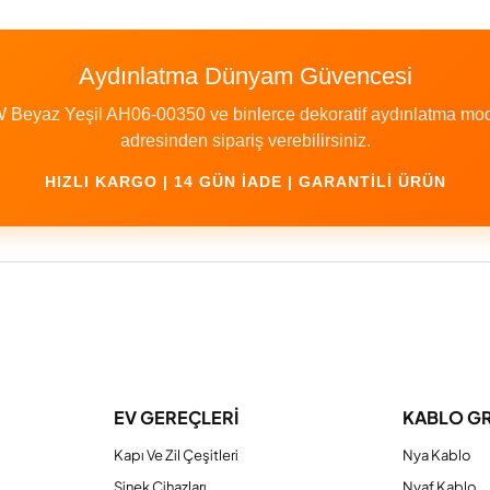
Aydınlatma Dünyam Güvencesi
 Beyaz Yeşil AH06-00350 ve binlerce dekoratif aydınlatma mode
adresinden sipariş verebilirsiniz.
HIZLI KARGO | 14 GÜN İADE | GARANTILI ÜRÜN
a yetersiz gördüğünüz noktaları öneri formunu kullanarak tarafımıza iletebilirs
Bu ürüne ilk yorumu siz yapın!
EV GEREÇLERİ
KABLO G
Yorum Yaz
Kapı Ve Zil Çeşitleri
Nya Kablo
Sinek Cihazları
Nyaf Kablo