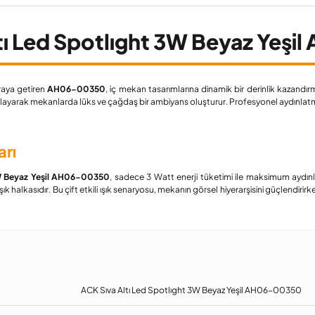
ı Led Spotlıght 3W Beyaz Yeşi
araya getiren
AH06-00350
, iç mekan tasarımlarına dinamik bir derinlik kazandırm
nlayarak mekanlarda lüks ve çağdaş bir ambiyans oluşturur. Profesyonel aydınlatma p
arı
3W Beyaz Yeşil AH06-00350
, sadece 3 Watt enerji tüketimi ile maksimum aydınl
 ışık halkasıdır. Bu çift etkili ışık senaryosu, mekanın görsel hiyerarşisini güçlend
ACK Sıva Altı Led Spotlıght 3W Beyaz Yeşil AH06-00350