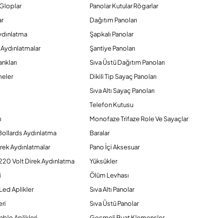
Gloplar
Panolar Kutular Rögarlar
ar
Dağıtım Panoları
ydınlatma
Şapkalı Panolar
 Aydınlatmalar
Şantiye Panoları
nkları
Sıva Üstü Dağıtım Panoları
eler
Dikili Tip Sayaç Panoları
Sıva Altı Sayaç Panoları
Telefon Kutusu
ı
Monofaze Trifaze Role Ve Sayaçlar
Bollards Aydınlatma
Baralar
rek Aydınlatmalar
Pano İçi Aksesuar
220 Volt Direk Aydınlatma
Yüksükler
i
Ölüm Levhası
Led Aplikler
Sıva Altı Panolar
ri
Sıva Üstü Panolar
ablo Aplikleri
Geçmeli Buat Klemensler