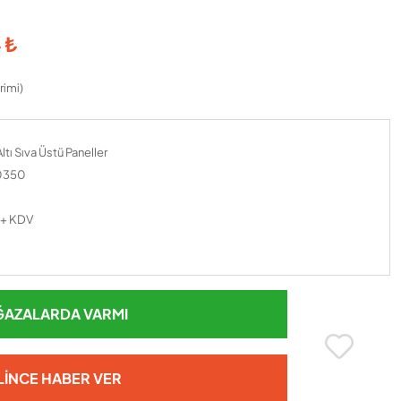
 ₺
rimi)
ltı Sıva Üstü Paneller
0350
 + KDV
AZALARDA VARMI
LINCE HABER VER