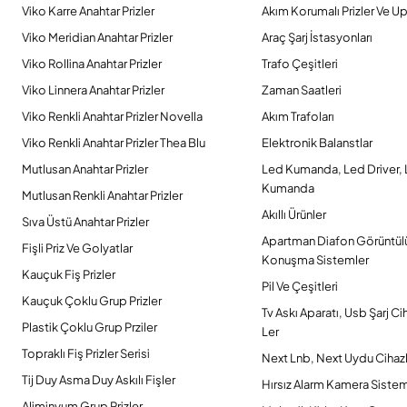
Viko Karre Anahtar Prizler
Akım Korumalı Prizler Ve Up
Viko Meridian Anahtar Prizler
Araç Şarj İstasyonları
Viko Rollina Anahtar Prizler
Trafo Çeşitleri
Viko Linnera Anahtar Prizler
Zaman Saatleri
Viko Renkli Anahtar Prizler Novella
Akım Trafoları
Viko Renkli Anahtar Prizler Thea Blu
Elektronik Balanstlar
Mutlusan Anahtar Prizler
Led Kumanda, Led Driver,
Kumanda
Mutlusan Renkli Anahtar Prizler
Akıllı Ürünler
Sıva Üstü Anahtar Prizler
Apartman Diafon Görüntül
Fişli Priz Ve Golyatlar
Konuşma Sistemler
Kauçuk Fiş Prizler
Pil Ve Çeşitleri
Kauçuk Çoklu Grup Prizler
Tv Askı Aparatı, Usb Şarj Ci
Plastik Çoklu Grup Prziler
Ler
Topraklı Fiş Prizler Serisi
Next Lnb, Next Uydu Cihazl
Tij Duy Asma Duy Askılı Fişler
Hırsız Alarm Kamera Sistem
Aliminyum Grup Prizler