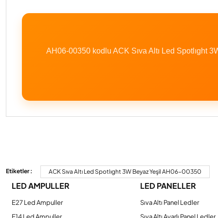
AH06-00350 kodlu ACK Sıva Altı Led Spotlıght 3W
Bu ürünün fiyat bilgisi, resim, ürün açıklamalarında ve diğer konulard
Görüş ve önerileriniz için teşekkür ederiz.
Etiketler :
ACK Sıva Altı Led Spotlıght 3W Beyaz Yeşil AH06-00350
LED AMPULLER
LED PANELLER
Ürün resmi kalitesiz, bozuk veya görüntülenemiyor.
Ürün açıklamasında eksik bilgiler bulunuyor.
E27 Led Ampuller
Sıva Altı Panel Ledler
Ürün bilgilerinde hatalar bulunuyor.
E14 Led Ampuller
Sıva Altı Ayarlı Panel Ledler