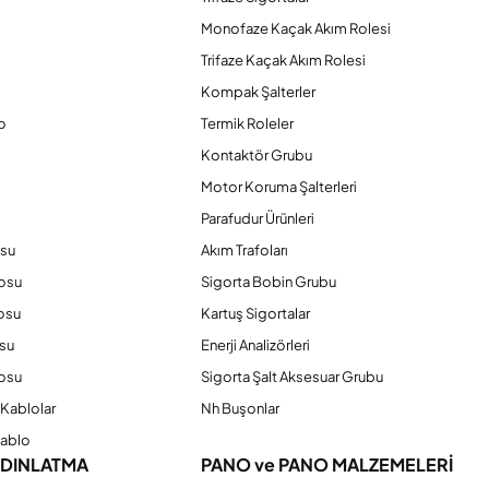
Monofaze Kaçak Akım Rolesi
Trifaze Kaçak Akım Rolesi
Kompak Şalterler
o
Termik Roleler
Kontaktör Grubu
o
Motor Koruma Şalterleri
Parafudur Ürünleri
osu
Akım Trafoları
losu
Sigorta Bobin Grubu
osu
Kartuş Sigortalar
su
Enerji Analizörleri
osu
Sigorta Şalt Aksesuar Grubu
Kablolar
Nh Buşonlar
Kablo
YDINLATMA
PANO ve PANO MALZEMELERİ