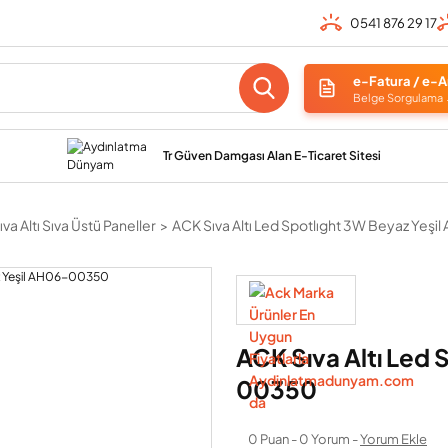
0541 876 29 17
e-Fatura / e-A
Belge Sorgulama
Tr Güven Damgası Alan E-Ticaret Sitesi
va Altı Sıva Üstü Paneller
ACK Sıva Altı Led Spotlıght 3W Beyaz Yeş
ACK Sıva Altı Led
00350
0 Puan - 0 Yorum -
Yorum Ekle