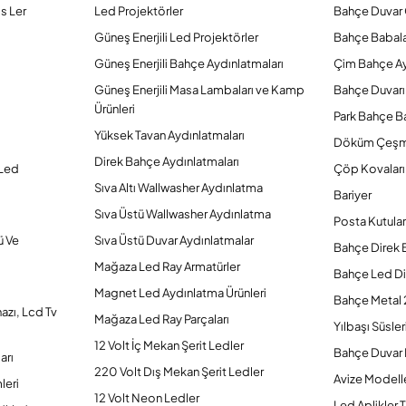
s Ler
Led Projektörler
Bahçe Duvar 
Güneş Enerjili Led Projektörler
Bahçe Babal
Güneş Enerjili Bahçe Aydınlatmaları
Çim Bahçe A
Güneş Enerjili Masa Lambaları ve Kamp
Bahçe Duvarı
Ürünleri
Park Bahçe Ba
Yüksek Tavan Aydınlatmaları
Döküm Çeşm
Direk Bahçe Aydınlatmaları
 Led
Çöp Kovaları
Sıva Altı Wallwasher Aydınlatma
Bariyer
Sıva Üstü Wallwasher Aydınlatma
Posta Kutular
ü Ve
Sıva Üstü Duvar Aydınlatmalar
Bahçe Direk 
Mağaza Led Ray Armatürler
Bahçe Led Di
Magnet Led Aydınlatma Ürünleri
Bahçe Metal 
hazı, Lcd Tv
Mağaza Led Ray Parçaları
Yılbaşı Süsler
12 Volt İç Mekan Şerit Ledler
Bahçe Duvar 
arı
220 Volt Dış Mekan Şerit Ledler
Avize Modelle
leri
12 Volt Neon Ledler
Led Aplikler T