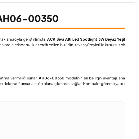
l AH06-00350
ak amacıyla geliştirilmiştir.
ACK Sıva Altı Led Spotlıght 3W Beyaz Yeşil
rojelerinde sıklıkla tercih edilen bu ürün, tavan yüzeyleri ile kusursuz bir
atma verimliliği sunar.
AH06-00350
modelinin en belirgin avantajı, ana
irirken dekoratif unsurların ön plana çıkmasını sağlar. Kompakt gömme yapısı