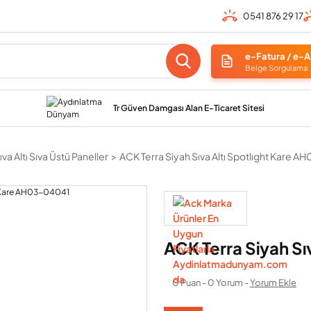
0541 876 29 17
e-Fatura / e-A
Belge Sorgulama
Tr Güven Damgası Alan E-Ticaret Sitesi
va Altı Sıva Üstü Paneller
ACK Terra Siyah Sıva Altı Spotlıght Kare 
ACK Terra Siyah S
0 Puan - 0 Yorum -
Yorum Ekle