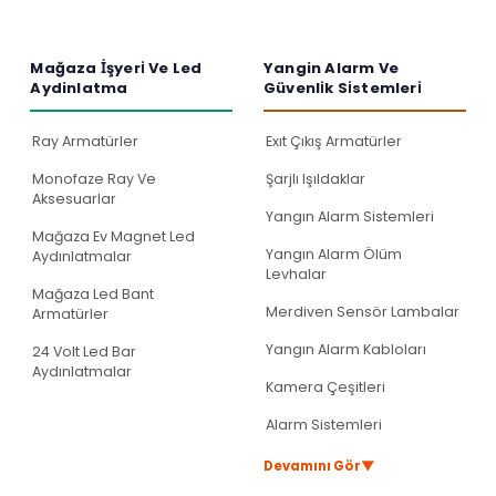
Mağaza İ̇şyeri̇ Ve Led
Yangin Alarm Ve
Aydinlatma
Güvenli̇k Si̇stemleri̇
Ray Armatürler
Exıt Çıkış Armatürler
Monofaze Ray Ve
Şarjlı Işıldaklar
Aksesuarlar
Yangın Alarm Sistemleri
Mağaza Ev Magnet Led
Yangın Alarm Ölüm
Aydınlatmalar
Levhalar
Mağaza Led Bant
Merdiven Sensör Lambalar
Armatürler
Yangın Alarm Kabloları
24 Volt Led Bar
Aydınlatmalar
Kamera Çeşitleri
Alarm Sistemleri
▼
Devamını Gör