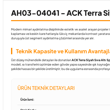
AH03-04041 - ACK Terra Siy
Modern mimari aydınlatma disiplininde estetik ve asalet arayan projeler iç
kaplaması ve keskin kare hatlarıyla lüks iç mekanlarda kontrast yaratara
duruşuyla üst segment aydınlatma çözümleri arasında yer alır.
Teknik Kapasite ve Kullanım Avantajl
Üst düzey mühendislik detayları ile donatılan
ACK Terra Siyah Sıva Altı
modeli, ısı transferini optimize eden gövde yapısı sayesinde ışık kayna
şekilde hassas bir şekilde üretilmiştir; bu da uygulama esnasında profesyone
ÜRÜN TEKNIK DETAYLARI
Ürün İsmi: