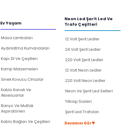
Neon Led Şeri̇t Led Ve
Ev Yaşam
Trafo Çeşi̇tleri̇
Masa Lambaları
12 Volt Şerit Ledler
Aydınlatma Kumandaları
24 Volt Şerit Ledler
Kapı Zil Ve Çeşitleri
220 Volt Şerit Ledler
Kamp Malzemeleri
12 Volt Neon Ledler
Sinek Kovucu Cihazlar
220 Volt Neon Ledler
Kablo Kanalı Ve
Neon Ve Şerit Led Setleri
Aksesuarlar
Yılbaşı Süsleri
Banyo Ve Mutfak
Aspiratörleri
Şerit Led Trafoları
Kablo Bağları Ve Çeşitleri
▼
Devamını Gör