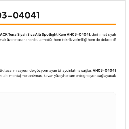
H03-04041
.
ACK Terra Siyah Sıva Altı Spotlıght Kare AH03-04041
, derin mat siyah
amak üzere tasarlanan bu armatür, hem teknik verimliliği hem de dekoratif
ptik tasarımı sayesinde göz yormayan bir aydınlatma sağlar.
AH03-04041
 Sıva altı montaj mekanizması, tavan yüzeyine tam entegrasyon sağlayacak