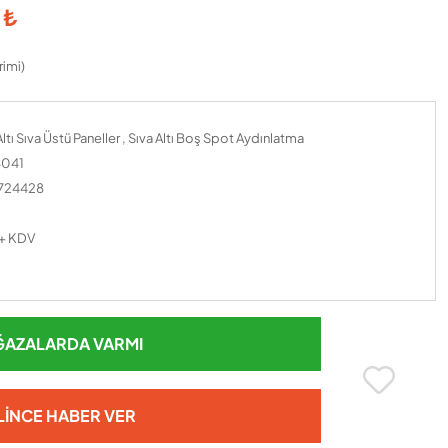
 ₺
rimi)
ltı Sıva Üstü Paneller
,
Sıva Altı Boş Spot Aydınlatma
041
724428
 + KDV
AZALARDA VARMI
LINCE HABER VER