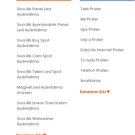
Ürün fiyatı diğer sitelerden daha pahalı.
Siva Altı Panel Led
Tekli Prizler
Bu ürüne benzer farklı alternatifler olmalı.
Aydınlatma
İkili Prizler
Sıva Altı Ayarlanabilir Panel
Ups Prizler
Led Aydınlatma
Usb Li Prizler
Sıva Altı Boş Spot
Aydınlatma
Data Ve İnternet Prizler
Sıva Altı Cam Spot
Tv Uydu Prizleri
Aydınlatma
Telefon Prizleri
Sıva Altı Takım Led Spot
Aydınlatma
Anahtarlar
Magnet Led Aydınlatma
▼
Devamını Gör
Ürünleri
Sıva Altı Linear Özel Üretim
Aydınlatma
Sıva Altı Walwasher
Aydınlatma