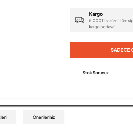
Kargo
5.000TL ve üzeri tüm sip
kargo bedava!
SADECE O
Stok Sorunuz
leri
Önerileriniz