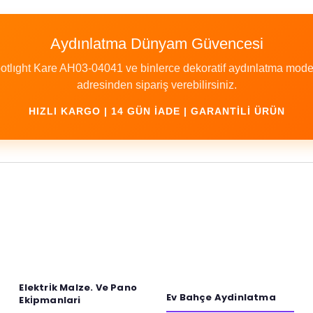
Aydınlatma Dünyam Güvencesi
tlıght Kare AH03-04041 ve binlerce dekoratif aydınlatma modeli
adresinden sipariş verebilirsiniz.
HIZLI KARGO | 14 GÜN İADE | GARANTILI ÜRÜN
a yetersiz gördüğünüz noktaları öneri formunu kullanarak tarafımıza iletebilirs
Bu ürüne ilk yorumu siz yapın!
Yorum Yaz
Elektri̇k Malze. Ve Pano
Ev Bahçe Aydinlatma
Eki̇pmanlari