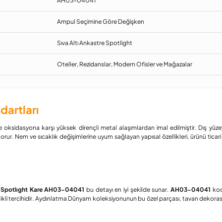
AH03-04041
Ampul Seçimine Göre Değişken
Sıva Altı Ankastre Spotlight
Oteller, Rezidanslar, Modern Ofisler ve Mağazalar
dartları
 oksidasyona karşı yüksek dirençli metal alaşımlardan imal edilmiştir. Dış yüz
 korur. Nem ve sıcaklık değişimlerine uyum sağlayan yapısal özellikleri, ürünü ticari
tı Spotlıght Kare AH03-04041
bu detayı en iyi şekilde sunar.
AH03-04041
kod
likli tercihidir. Aydınlatma Dünyam koleksiyonunun bu özel parçası, tavan dekorasy