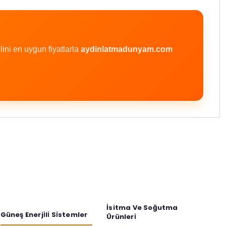
ni en uygun fiyatlarla
aydinlatmadunyam.com
iniz.
İsitma Ve Soğutma
Güneş Enerji̇li̇ Si̇stemler
Ürünleri̇