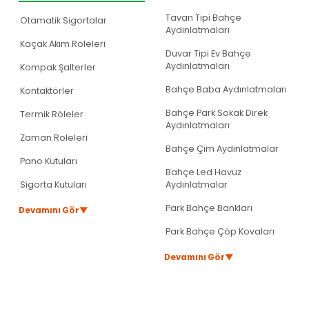
Tavan Tipi Bahçe
Otamatik Sigortalar
Aydınlatmaları
Kaçak Akım Roleleri
Duvar Tipi Ev Bahçe
Aydınlatmaları
Kompak Şalterler
Bahçe Baba Aydınlatmaları
Kontaktörler
Bahçe Park Sokak Direk
Termik Röleler
Gönder
Aydınlatmaları
Zaman Roleleri
Bahçe Çim Aydınlatmalar
Pano Kutuları
Bahçe Led Havuz
Sigorta Kutuları
Aydınlatmalar
Park Bahçe Bankları
▼
Devamını Gör
Park Bahçe Çöp Kovaları
▼
Devamını Gör