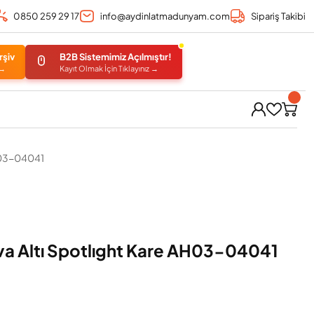
0850 259 29 17
info@aydinlatmadunyam.com
Sipariş Takibi
rşiv
B2B Sistemimiz Açılmıştır!
 →
Kayıt Olmak İçin Tıklayınız →
AH03-04041
ıva Altı Spotlıght Kare AH03-04041