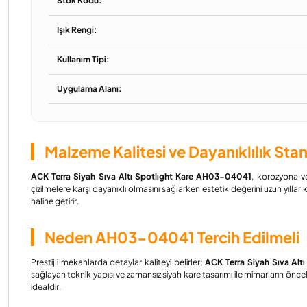
Stok Kodu:
Işık Rengi:
Kullanım Tipi:
Uygulama Alanı:
Malzeme Kalitesi ve Dayanıklılık Stan
ACK Terra Siyah Sıva Altı Spotlıght Kare AH03-04041
, korozyona ve
çizilmelere karşı dayanıklı olmasını sağlarken estetik değerini uzun yıllar
haline getirir.
Neden AH03-04041 Tercih Edilmeli
Prestijli mekanlarda detaylar kaliteyi belirler;
ACK Terra Siyah Sıva Al
sağlayan teknik yapısı ve zamansız siyah kare tasarımı ile mimarların önce
idealdir.