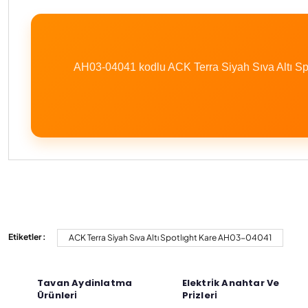
AH03-04041 kodlu ACK Terra Siyah Sıva Altı Spo
Bu ürünün fiyat bilgisi, resim, ürün açıklamalarında ve diğer konulard
Görüş ve önerileriniz için teşekkür ederiz.
Etiketler :
ACK Terra Siyah Sıva Altı Spotlıght Kare AH03-04041
Ürün resmi kalitesiz, bozuk veya görüntülenemiyor.
Ürün açıklamasında eksik bilgiler bulunuyor.
Tavan Aydinlatma
Elektri̇k Anahtar Ve
Ürünleri̇
Pri̇zleri̇
Ürün bilgilerinde hatalar bulunuyor.