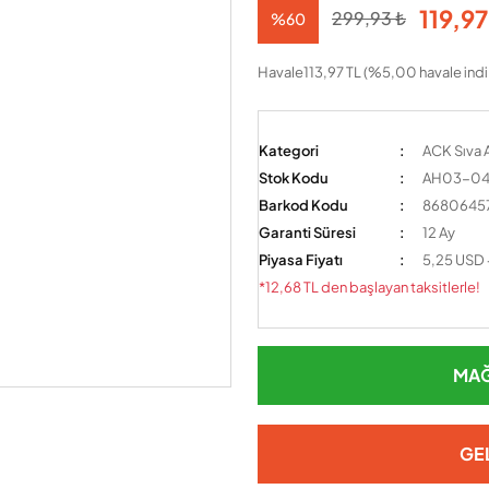
119,97
299,93 ₺
%60
Havale
113,97 TL (%5,00 havale indi
Kategori
ACK Sıva A
Stok Kodu
AH03-04
Barkod Kodu
8680645
Garanti Süresi
12 Ay
Piyasa Fiyatı
5,25 USD
*12,68 TL den başlayan taksitlerle!
MAĞ
GE