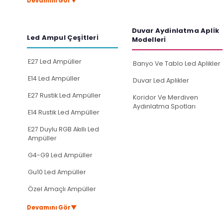
▼
Devamını Gör
Duvar Aydinlatma Apli̇k
Led Ampul Çeşi̇tleri̇
Modelleri̇
E27 Led Ampüller
Banyo Ve Tablo Led Aplikler
E14 Led Ampüller
Duvar Led Aplikler
E27 Rustik Led Ampüller
Koridor Ve Merdiven
Aydınlatma Spotları
E14 Rustik Led Ampüller
E27 Duylu RGB Akıllı Led
Ampüller
G4-G9 Led Ampüller
Gu10 Led Ampüller
Özel Amaçlı Ampüller
▼
Devamını Gör