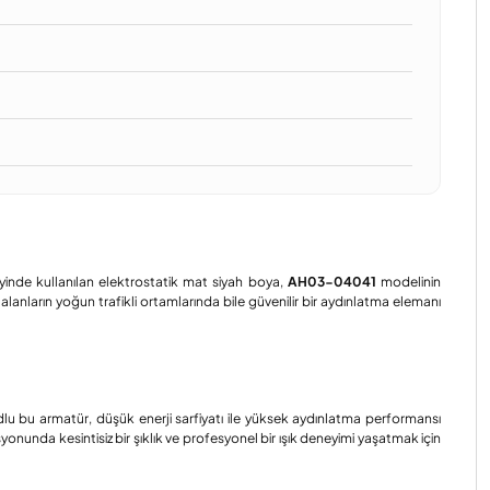
eyinde kullanılan elektrostatik mat siyah boya,
AH03-04041
modelinin
 alanların yoğun trafikli ortamlarında bile güvenilir bir aydınlatma elemanı
lu bu armatür, düşük enerji sarfiyatı ile yüksek aydınlatma performansı
onunda kesintisiz bir şıklık ve profesyonel bir ışık deneyimi yaşatmak için