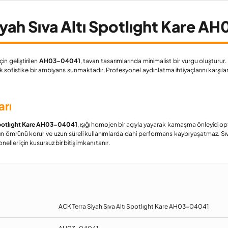
ah Sıva Altı Spotlıght Kare A
in geliştirilen
AH03-04041
, tavan tasarımlarında minimalist bir vurgu oluşturur
k sofistike bir ambiyans sunmaktadır. Profesyonel aydınlatma ihtiyaçlarını karşıl
arı
 Spotlıght Kare AH03-04041
, ışığı homojen bir açıyla yayarak kamaşma önleyici o
ğının ömrünü korur ve uzun süreli kullanımlarda dahi performans kaybı yaşatmaz.
ller için kusursuz bir bitiş imkanı tanır.
ACK Terra Siyah Sıva Altı Spotlıght Kare AH03-04041