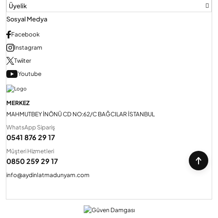
Üyelik
Sosyal Medya
Facebook
Instagram
Twiiter
Youtube
MERKEZ
MAHMUTBEY İNÖNÜ CD NO:62/C BAĞCILAR İSTANBUL
WhatsApp Sipariş
0541 876 29 17
Müşteri Hizmetleri
0850 259 29 17
info@aydinlatmadunyam.com