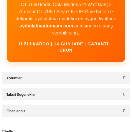
CT-7060 kodlu Cata Modena 25Watt Bahçe
Armatür CT-7060 Beyaz Işık IP44 ve binlerce
dekoratif aydınlatma modelini en uygun fiyatlarla
aydinlatmadunyam.com
adresinden sipariş
verebilirsiniz.
HIZLI KARGO | 14 GÜN İADE | GARANTILI
ÜRÜN
Yorumlar
Taksit Seçenekleri
Bu ürüne ilk yorumu siz yapın!
Önerileriniz
Yorum Yaz
Bu ürünün fiyat bilgisi, resim, ürün açıklamalarında ve diğer
Etiketler :