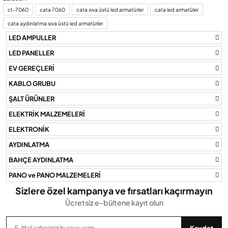
konularda yetersiz gördüğünüz noktaları öneri formunu kullanarak
ct-7060
cata 7060
cata sıva üstü led armatürler
cata led armatüler
tarafımıza iletebilirsiniz.
cata aydınlatma sıva üstü led armatürler
Görüş ve önerileriniz için teşekkür ederiz.
LED AMPULLER
Ürün resmi kalitesiz, bozuk veya görüntülenemiyor.
LED PANELLER
Ürün açıklamasında eksik bilgiler bulunuyor.
EV GEREÇLERİ
Ürün bilgilerinde hatalar bulunuyor.
KABLO GRUBU
Ürün fiyatı diğer sitelerden daha pahalı.
ŞALT ÜRÜNLER
Bu ürüne benzer farklı alternatifler olmalı.
ELEKTRİK MALZEMELERİ
ELEKTRONİK
AYDINLATMA
BAHÇE AYDINLATMA
Gönder
PANO ve PANO MALZEMELERİ
Sizlere özel kampanya ve fırsatları kaçırmayın
Ücretsiz e-bültene kayıt olun
Kaydet