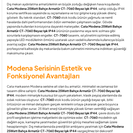
Dış mekan aydınlatma armatürlerinin en büyük zorluğu değişken hava koşullarıdır.
Cata Modena 25Watt Bahçe Armatür CT-7060 Beyaz Işık IP44
, sahip olduğu IP44
koruma sertifikası sayesinde su sıçramalarına ve toz girişine karşı yüksek direnç
gösterir. Bu teknik standart,
CT-7060
stok kodlu ürünün yağmurlu ve nemli
havalarda dahi performansından ödün vermeden çalışmasını sağlar. Gövde
yapısında kullanılan korozyona dayanıklı materyaller,
Cata Modena 25Watt Bahçe
Armatür CT-7060 Beyaz Işık IP44
ürününün paslanma veya renk solması gibi
sorunlarla karşılaşmasını engeller.
CT-7060
tasarımı, ısıl yönetimi optimize edilmiş
yapısıyla LED modüllerinin ömrünü uzatarak uzun vadeli kullanımda kullanıcıya büyük
avantaj sağlar.
Cata Modena 25Watt Bahçe Armatür CT-7060 Beyaz Işık IP44
,
profesyonel kalitesiyle dış mekanlarda bakım zahmetini minimuma indirirken güvenliği
maksimuma çıkarır.
Modena Serisinin Estetik ve
Fonksiyonel Avantajları
Cata markasının Modena serisine ait olan bu armatür, minimalist ve zamansız bir
tasarım diline sahiptir.
Cata Modena 25Watt Bahçe Armatür CT-7060 Beyaz Işık
IP44
, modern mimariyle kusursuz bir uyum yakalarken, klasik peyzaj alanlarında da
odak noktası oluşturur.
CT-7060
stok kodlu ürünün yaydığı beyaz ışık, bitki
örtüsünün ve mimari detayların gerçek renklerini ortaya çıkararak gece boyunca
görsel bir şölen sunar. 25 Watt enerji tüketimiyle yüksek lümen verimliliği sağlayan
Cata Modena 25Watt Bahçe Armatür CT-7060 Beyaz Işık IP44
, çevre dostu bir
profil sergilerken işletme maliyetlerini de optimize eder.
CT-7060
modelinin ışık
dağılım açısı, kamaşma yaratmadan güvenli bir görüş mesafesi sağlamak üzere
hesaplanmıştır. Dış mekanlarınızda prestijli bir ambiyans yaratmak için
Cata Modena
25Watt Bahçe Armatür CT-7060 Beyaz Işık IP44
vazgeçilmez bir dekoratif