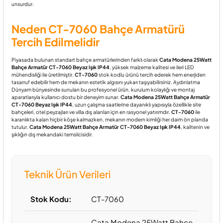
unsurdur.
Neden CT-7060 Bahçe Armatürü
Tercih Edilmelidir
Piyasada bulunan standart bahçe armatürlerinden farklı olarak
Cata Modena 25Watt
Bahçe Armatür CT-7060 Beyaz Işık IP44
, yüksek malzeme kalitesi ve ileri LED
mühendisliği ile üretilmiştir.
CT-7060
stok kodlu ürünü tercih ederek hem enerjiden
tasarruf edebilir hem de mekanın estetik algısını yukarı taşıyabilirsiniz. Aydınlatma
Dünyam bünyesinde sunulan bu profesyonel ürün, kurulum kolaylığı ve montaj
aparatlarıyla kullanıcı dostu bir deneyim sunar.
Cata Modena 25Watt Bahçe Armatür
CT-7060 Beyaz Işık IP44
, uzun çalışma saatlerine dayanıklı yapısıyla özellikle site
bahçeleri, otel peyzajları ve villa dış alanları için en rasyonel yatırımdır.
CT-7060
ile
karanlıkta kalan hiçbir köşe kalmazken, mekanın modern kimliği her daim ön planda
tutulur.
Cata Modena 25Watt Bahçe Armatür CT-7060 Beyaz Işık IP44
, kalitenin ve
şıklığın dış mekandaki temsilcisidir.
Teknik Ürün Verileri
Stok Kodu:
CT-7060
Cata Modena 25Watt Bahçe