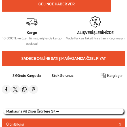
GELINCE HABER VER
Audio Villa Görüntülü Sistemler
Kargo
ALIŞVERİŞLERİNİZDE
Audio Yan Sıra Butonlu Zil paneller
10.000TL ve üzeri tüm siparişlerde kargo
Vade Farksız Taksit Fırsatlarını Kaçırmayın
bedava!
Dedektör Ve Vanalar
SADECE ONLINE SATIŞ MAĞAZAMIZA ÖZEL FIYAT
Görüntülü Diafon Kapakları
3 Günde Kargoda
Stok Sorunuz
Karşılaştır
Telefon Santralleri
Markasına Ait Diğer Ürünlere Git ➥
Ürün Bilgisi