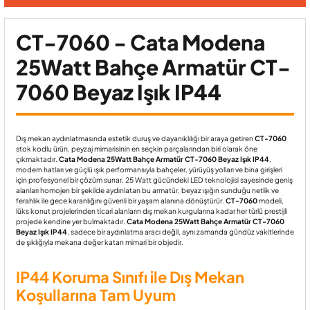
CT-7060 - Cata Modena
25Watt Bahçe Armatür CT-
7060 Beyaz Işık IP44
Dış mekan aydınlatmasında estetik duruş ve dayanıklılığı bir araya getiren
CT-7060
stok kodlu ürün, peyzaj mimarisinin en seçkin parçalarından biri olarak öne
çıkmaktadır.
Cata Modena 25Watt Bahçe Armatür CT-7060 Beyaz Işık IP44
,
modern hatları ve güçlü ışık performansıyla bahçeler, yürüyüş yolları ve bina girişleri
için profesyonel bir çözüm sunar. 25 Watt gücündeki LED teknolojisi sayesinde geniş
alanları homojen bir şekilde aydınlatan bu armatür, beyaz ışığın sunduğu netlik ve
ferahlık ile gece karanlığını güvenli bir yaşam alanına dönüştürür.
CT-7060
modeli,
lüks konut projelerinden ticari alanların dış mekan kurgularına kadar her türlü prestijli
projede kendine yer bulmaktadır.
Cata Modena 25Watt Bahçe Armatür CT-7060
Beyaz Işık IP44
, sadece bir aydınlatma aracı değil, aynı zamanda gündüz vakitlerinde
de şıklığıyla mekana değer katan mimari bir objedir.
IP44 Koruma Sınıfı ile Dış Mekan
Koşullarına Tam Uyum