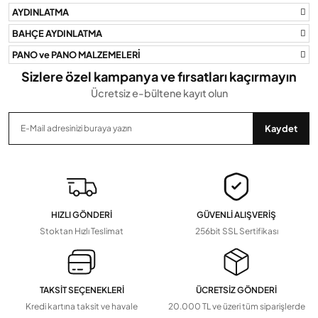
AYDINLATMA
Bu ürüne benzer farklı alternatifler olmalı.
BAHÇE AYDINLATMA
PANO ve PANO MALZEMELERİ
Sizlere özel kampanya ve fırsatları kaçırmayın
Ücretsiz e-bültene kayıt olun
Gönder
Kaydet
HIZLI GÖNDERİ
GÜVENLİ ALIŞVERİŞ
Stoktan Hızlı Teslimat
256bit SSL Sertifikası
TAKSİT SEÇENEKLERİ
ÜCRETSİZ GÖNDERİ
Kredi kartına taksit ve havale
20.000 TL ve üzeri tüm siparişlerde