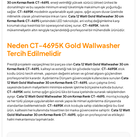
30 cm Kırmızı Renk CT-4695
, enerji verimliliği yüksek sürücü (driver) ünitesi ile
donatılmıştır ve bu sayede minimum enerji tüketimiyle maksimum ışık yoğunluğu
sağlar.
CT-4695K
modelinin ayarlanabilir ayak yapısı, ışığın açısını duvar üzerinde
milimetrik olarak yönetmenize imkan tanır.
Cata 12 Watt Gold Wallwasher 30 cm
Kırmızı Renk CT-4695
içerisindeki LED teknolojisi, ani voltaj değişimlerine karşı
korumalı olup kesintisiz bir operasyonel süreç sunar.
CT-4695K
, teknik
mükemmeliyetin altın rengiyle taçlandırıldığı profesyonel bir mühendislik ürünüdür.
Neden CT-4695K Gold Wallwasher
Tercih Edilmelidir
Prestijli projelerin vazgeçilmez bir parçası olan
Cata 12 Watt Gold Wallwasher 30 cm
Kırmızı Renk CT-4695
, kaliteyi ve estetiği tek bir gövdede toplar.
CT-4695K
stok
kodlu ürünü tercih etmek, yapınızın değerini artıran ve görsel algısını güçlendiren
profesyonel bir karardır. Aydınlatma Dünyam güvencesiyle kullanıcılara sunulan
Cata
12 Watt Gold Wallwasher 30 cm Kırmızı Renk CT-4695
, uzun çalışma ömrü
sayesinde bakım maliyetlerini minimize ederek işletme bütçesine katkıda bulunur.
CT-4695K
serisi, kırmızı ışığın gücünü lüks bir kasa içerisinde sunarak rakiplerinden
ayrışır.
Cata 12 Watt Gold Wallwasher 30 cm Kırmızı Renk CT-4695
, montaj kolaylığı
ve her türlü yüzeye uygulanabilen esnek yapısı ile mimari aydınlatma dünyasında
standartları belirlemektedir.
CT-4695K
stok koduyla sahip olabileceğiniz bu özel
ürün, kalitesini her kullanımda hissettiren bir marka güvencesine sahiptir.
Cata 12 Watt
Gold Wallwasher 30 cm Kırmızı Renk CT-4695
, ışığın en profesyonel ve etkileyici
halini mekanlarınıza taşımaktadır.