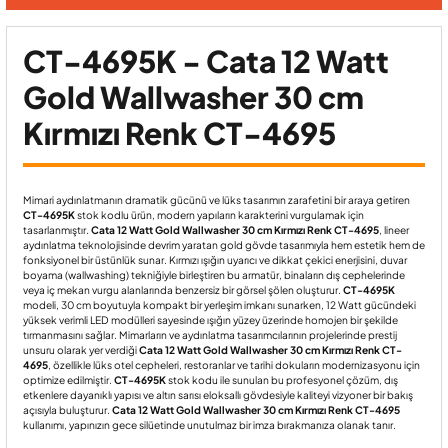
CT-4695K - Cata 12 Watt
Gold Wallwasher 30 cm
Kırmızı Renk CT-4695
Mimari aydınlatmanın dramatik gücünü ve lüks tasarımın zarafetini bir araya getiren
CT-4695K
stok kodlu ürün, modern yapıların karakterini vurgulamak için
tasarlanmıştır.
Cata 12 Watt Gold Wallwasher 30 cm Kırmızı Renk CT-4695
, lineer
aydınlatma teknolojisinde devrim yaratan gold gövde tasarımıyla hem estetik hem de
fonksiyonel bir üstünlük sunar. Kırmızı ışığın uyarıcı ve dikkat çekici enerjisini, duvar
boyama (wallwashing) tekniğiyle birleştiren bu armatür, binaların dış cephelerinde
veya iç mekan vurgu alanlarında benzersiz bir görsel şölen oluşturur.
CT-4695K
modeli, 30 cm boyutuyla kompakt bir yerleşim imkanı sunarken, 12 Watt gücündeki
yüksek verimli LED modülleri sayesinde ışığın yüzey üzerinde homojen bir şekilde
tırmanmasını sağlar. Mimarların ve aydınlatma tasarımcılarının projelerinde prestij
unsuru olarak yer verdiği
Cata 12 Watt Gold Wallwasher 30 cm Kırmızı Renk CT-
4695
, özellikle lüks otel cepheleri, restoranlar ve tarihi dokuların modernizasyonu için
optimize edilmiştir.
CT-4695K
stok kodu ile sunulan bu profesyonel çözüm, dış
etkenlere dayanıklı yapısı ve altın sarısı eloksallı gövdesiyle kaliteyi vizyoner bir bakış
açısıyla buluşturur.
Cata 12 Watt Gold Wallwasher 30 cm Kırmızı Renk CT-4695
kullanımı, yapınızın gece silüetinde unutulmaz bir imza bırakmanıza olanak tanır.