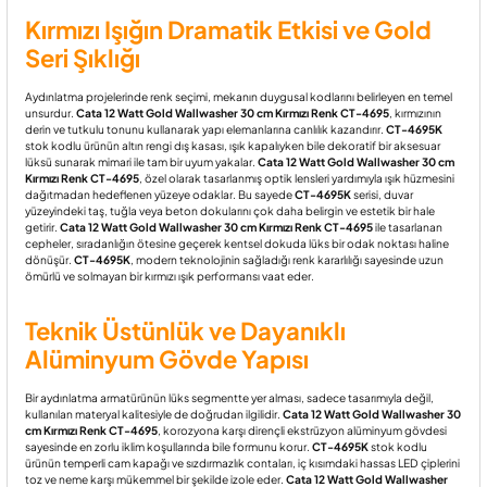
Kırmızı Işığın Dramatik Etkisi ve Gold
Seri Şıklığı
Aydınlatma projelerinde renk seçimi, mekanın duygusal kodlarını belirleyen en temel
unsurdur.
Cata 12 Watt Gold Wallwasher 30 cm Kırmızı Renk CT-4695
, kırmızının
derin ve tutkulu tonunu kullanarak yapı elemanlarına canlılık kazandırır.
CT-4695K
stok kodlu ürünün altın rengi dış kasası, ışık kapalıyken bile dekoratif bir aksesuar
lüksü sunarak mimari ile tam bir uyum yakalar.
Cata 12 Watt Gold Wallwasher 30 cm
Kırmızı Renk CT-4695
, özel olarak tasarlanmış optik lensleri yardımıyla ışık hüzmesini
dağıtmadan hedeflenen yüzeye odaklar. Bu sayede
CT-4695K
serisi, duvar
yüzeyindeki taş, tuğla veya beton dokularını çok daha belirgin ve estetik bir hale
getirir.
Cata 12 Watt Gold Wallwasher 30 cm Kırmızı Renk CT-4695
ile tasarlanan
cepheler, sıradanlığın ötesine geçerek kentsel dokuda lüks bir odak noktası haline
dönüşür.
CT-4695K
, modern teknolojinin sağladığı renk kararlılığı sayesinde uzun
ömürlü ve solmayan bir kırmızı ışık performansı vaat eder.
Teknik Üstünlük ve Dayanıklı
Alüminyum Gövde Yapısı
Bir aydınlatma armatürünün lüks segmentte yer alması, sadece tasarımıyla değil,
kullanılan materyal kalitesiyle de doğrudan ilgilidir.
Cata 12 Watt Gold Wallwasher 30
cm Kırmızı Renk CT-4695
, korozyona karşı dirençli ekstrüzyon alüminyum gövdesi
sayesinde en zorlu iklim koşullarında bile formunu korur.
CT-4695K
stok kodlu
ürünün temperli cam kapağı ve sızdırmazlık contaları, iç kısımdaki hassas LED çiplerini
toz ve neme karşı mükemmel bir şekilde izole eder.
Cata 12 Watt Gold Wallwasher