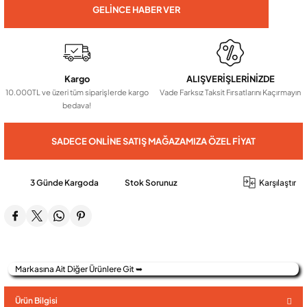
GELINCE HABER VER
Audio Villa Görüntülü Sistemler
Kargo
ALIŞVERİŞLERİNİZDE
Audio Yan Sıra Butonlu Zil paneller
10.000TL ve üzeri tüm siparişlerde kargo
Vade Farksız Taksit Fırsatlarını Kaçırmayın
bedava!
Dedektör Ve Vanalar
SADECE ONLINE SATIŞ MAĞAZAMIZA ÖZEL FIYAT
Görüntülü Diafon Kapakları
3 Günde Kargoda
Stok Sorunuz
Karşılaştır
Telefon Santralleri
Markasına Ait Diğer Ürünlere Git ➥
Ürün Bilgisi