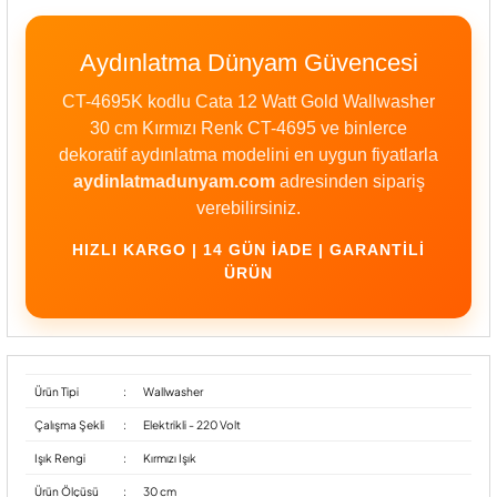
Aydınlatma Dünyam Güvencesi
CT-4695K kodlu Cata 12 Watt Gold Wallwasher
30 cm Kırmızı Renk CT-4695 ve binlerce
dekoratif aydınlatma modelini en uygun fiyatlarla
aydinlatmadunyam.com
adresinden sipariş
verebilirsiniz.
HIZLI KARGO | 14 GÜN İADE | GARANTILI
ÜRÜN
Ürün Tipi
:
Wallwasher
Çalışma Şekli
:
Elektrikli - 220 Volt
Işık Rengi
:
Kırmızı Işık
Ürün Ölçüsü
:
30 cm