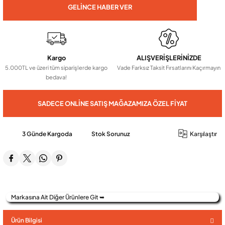
GELINCE HABER VER
Audio Villa Görüntülü Sistemler
Kargo
ALIŞVERİŞLERİNİZDE
Audio Yan Sıra Butonlu Zil paneller
5.000TL ve üzeri tüm siparişlerde kargo
Vade Farksız Taksit Fırsatlarını Kaçırmayın
bedava!
Dedektör Ve Vanalar
SADECE ONLINE SATIŞ MAĞAZAMIZA ÖZEL FIYAT
Görüntülü Diafon Kapakları
3 Günde Kargoda
Stok Sorunuz
Karşılaştır
Telefon Santralleri
Markasına Ait Diğer Ürünlere Git ➥
Ürün Bilgisi