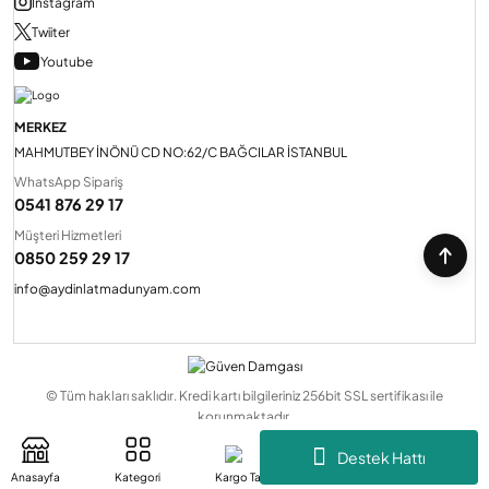
Instagram
Twiiter
Youtube
MERKEZ
MAHMUTBEY İNÖNÜ CD NO:62/C BAĞCILAR İSTANBUL
WhatsApp Sipariş
0541 876 29 17
Müşteri Hizmetleri
0850 259 29 17
info@aydinlatmadunyam.com
© Tüm hakları saklıdır. Kredi kartı bilgileriniz 256bit SSL sertifikası ile
korunmaktadır.
Destek Hattı
Anasayfa
Kategori
Kargo Takip
Sepetim
Hesabım
ideasoft
ile
e-