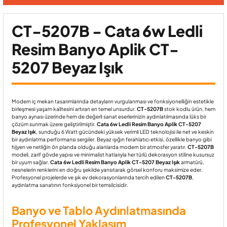
CT-5207B - Cata 6w Ledli
Resim Banyo Aplik CT-
5207 Beyaz Işık
Modern iç mekan tasarımlarında detayların vurgulanması ve fonksiyonelliğin estetikle
birleşmesi yaşam kalitesini artıran en temel unsurdur.
CT-5207B
stok kodlu ürün, hem
banyo aynası üzerinde hem de değerli sanat eserlerinizin aydınlatılmasında lüks bir
çözüm sunmak üzere geliştirilmiştir.
Cata 6w Ledli Resim Banyo Aplik CT-5207
Beyaz Işık
, sunduğu 6 Watt gücündeki yüksek verimli LED teknolojisi ile net ve keskin
bir aydınlatma performansı sergiler. Beyaz ışığın ferahlatıcı etkisi, özellikle banyo gibi
hijyen ve netliğin ön planda olduğu alanlarda modern bir atmosfer yaratır.
CT-5207B
modeli, zarif gövde yapısı ve minimalist hatlarıyla her türlü dekorasyon stiline kusursuz
bir uyum sağlar.
Cata 6w Ledli Resim Banyo Aplik CT-5207 Beyaz Işık
armatürü,
nesnelerin renklerini en doğru şekilde yansıtarak görsel konforu maksimize eder.
Profesyonel projelerde ve şık ev dekorasyonlarında tercih edilen
CT-5207B
,
aydınlatma sanatının fonksiyonel bir temsilcisidir.
Banyo ve Tablo Aydınlatmasında
Profesyonel Yaklaşım