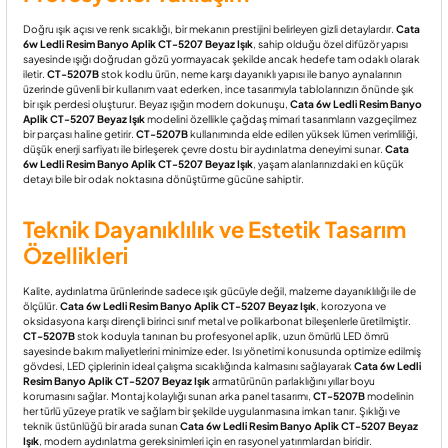
Doğru ışık açısı ve renk sıcaklığı, bir mekanın prestijini belirleyen gizli detaylardır.
Cata
6w Ledli Resim Banyo Aplik CT-5207 Beyaz Işık
, sahip olduğu özel difüzör yapısı
sayesinde ışığı doğrudan gözü yormayacak şekilde ancak hedefe tam odaklı olarak
iletir.
CT-5207B
stok kodlu ürün, neme karşı dayanıklı yapısı ile banyo aynalarının
üzerinde güvenli bir kullanım vaat ederken, ince tasarımıyla tablolarınızın önünde şık
bir ışık perdesi oluşturur. Beyaz ışığın modern dokunuşu,
Cata 6w Ledli Resim Banyo
Aplik CT-5207 Beyaz Işık
modelini özellikle çağdaş mimari tasarımların vazgeçilmez
bir parçası haline getirir.
CT-5207B
kullanımında elde edilen yüksek lümen verimliliği,
düşük enerji sarfiyatı ile birleşerek çevre dostu bir aydınlatma deneyimi sunar.
Cata
6w Ledli Resim Banyo Aplik CT-5207 Beyaz Işık
, yaşam alanlarınızdaki en küçük
detayı bile bir odak noktasına dönüştürme gücüne sahiptir.
Teknik Dayanıklılık ve Estetik Tasarım
Özellikleri
Kalite, aydınlatma ürünlerinde sadece ışık gücüyle değil, malzeme dayanıklılığı ile de
ölçülür.
Cata 6w Ledli Resim Banyo Aplik CT-5207 Beyaz Işık
, korozyona ve
oksidasyona karşı dirençli birinci sınıf metal ve polikarbonat bileşenlerle üretilmiştir.
CT-5207B
stok koduyla tanınan bu profesyonel aplik, uzun ömürlü LED ömrü
sayesinde bakım maliyetlerini minimize eder. Isı yönetimi konusunda optimize edilmiş
gövdesi, LED çiplerinin ideal çalışma sıcaklığında kalmasını sağlayarak
Cata 6w Ledli
Resim Banyo Aplik CT-5207 Beyaz Işık
armatürünün parlaklığını yıllar boyu
korumasını sağlar. Montaj kolaylığı sunan arka panel tasarımı,
CT-5207B
modelinin
her türlü yüzeye pratik ve sağlam bir şekilde uygulanmasına imkan tanır. Şıklığı ve
teknik üstünlüğü bir arada sunan
Cata 6w Ledli Resim Banyo Aplik CT-5207 Beyaz
Işık
, modern aydınlatma gereksinimleri için en rasyonel yatırımlardan biridir.