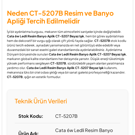
Neden CT-5207B Resim ve Banyo
Apliği Tercih Edilmelidir
İyi bir aydınlatma kurgusu, mekanın tüm atmosferini saniyeler içinde değiştirebilir.
Cata 6w Ledli Resim Banyo Aplik CT-5207 Beyaz Işık
, hem bir görev aydınlatması
hem de dekoratif bir vurgu ışığı olarak çift yönlü fayda sağlar.
CT-5207B
stok kodlu
ürünü tercih ederek, aynadaki yansımanızda en net görüntüyü elde edebilir veya
duvarınızdaki bir sanat eserini galeri standartlarında aydınlatabilirsiniz. Aydınlatma
Dünyam bünyesinde sunulan
Cata 6w Ledli Resim Banyo Aplik CT-5207 Beyaz Işık
,
markanın global kalite standartlarını her detayında yansıtır. Düşük enerji tüketimiyle
yüksek performans sergileyen
CT-5207B
, sürdürülebilir yaşam alanları yaratmanıza
yardımcı olur.
Cata 6w Ledli Resim Banyo Aplik CT-5207 Beyaz Işık
kullanımı,
mekanınıza lüks bir otel odası şıklığı veya bir sanat galerisi profesyonelliği kazandırır.
CT-5207B
, ışığın en estetik formudur.
Teknik Ürün Verileri
Stok Kodu:
CT-5207B
Cata 6w Ledli Resim Banyo
Ürün Adı: