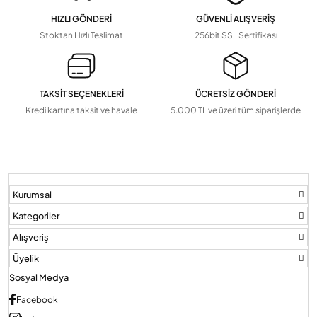
HIZLI GÖNDERİ
GÜVENLİ ALIŞVERİŞ
Devamını Gör
▼
Stoktan Hızlı Teslimat
256bit SSL Sertifikası
TAKSİT SEÇENEKLERİ
ÜCRETSİZ GÖNDERİ
Kredi kartına taksit ve havale
5.000 TL ve üzeri tüm siparişlerde
Kurumsal
Kategoriler
Alışveriş
Üyelik
Sosyal Medya
Facebook