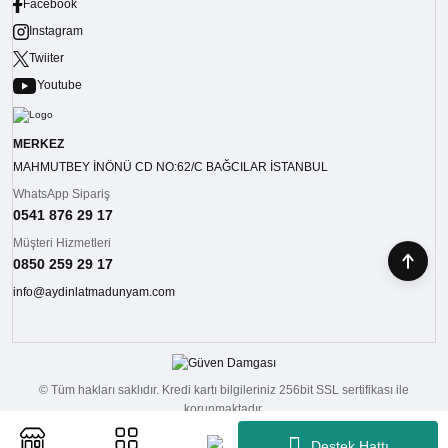
Facebook
Instagram
Twiiter
Youtube
MERKEZ
MAHMUTBEY İNÖNÜ CD NO:62/C BAĞCILAR İSTANBUL
WhatsApp Sipariş
0541 876 29 17
Müşteri Hizmetleri
0850 259 29 17
info@aydinlatmadunyam.com
© Tüm hakları saklıdır. Kredi kartı bilgileriniz 256bit SSL sertifikası ile
korunmaktadır.
Destek Hattı