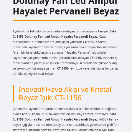
Dolunay Fan Led Ampul
Hayalet Pervaneli Beyaz
Aydınlatma teknolojisinde sınırları zorlayan bir inovasyonla tanışın:
Cata
Ct-1156 Dolunay Fan Led Ampul Hayalet Pervaneli Beyaz
. Cata
markasının fütüristik tasarım anlayışını yansıtan
CT-1156
, sadece
mekanınızı aydınlatmakla kalmıyor, aynı zamanda entegre fan sistemiyle
ferah bir hava sirkülasyonu sunuyor. "Hayalet Pervane" teknolojisi
sayesinde çalışırken minimalist görüntüsünü koruyan
CT-1156
, modern iç
mekanların en prestijli ve işlevsel tamamlayıcısı olarak öne çıkıyor. Şıklığı
ve teknolojiyi bir araya getiren
CT-1156
, evinizde veya ofisinizde benzersiz
bir lüks deneyimi vaat ediyor.
İnovatif Hava Akışı ve Kristal
Beyaz Işık: CT-1156
Geleneksel aydınlatma ürünlerinden sıkılanlar için bir devrim niteliğinde
olan
CT-1156
kodlu ürün, tavanınızda bir dolunay zarafeti sergiliyor.
Cata
Ct-1156 Dolunay Fan Led Ampul Hayalet Pervaneli Beyaz
, 6400K berrak
beyaz ışığıyla mekanın tüm detaylarını netleştirirken, gövdesinde gizli fan
sistemiyle ortamın havasını tazeliyor.
CT-1156
modelinin en büyük farkı,