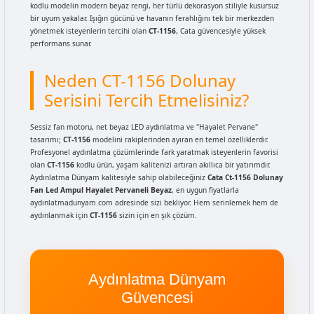
kodlu modelin modern beyaz rengi, her türlü dekorasyon stiliyle kusursuz
bir uyum yakalar. Işığın gücünü ve havanın ferahlığını tek bir merkezden
yönetmek isteyenlerin tercihi olan
CT-1156
, Cata güvencesiyle yüksek
performans sunar.
Neden CT-1156 Dolunay
Serisini Tercih Etmelisiniz?
Sessiz fan motoru, net beyaz LED aydınlatma ve "Hayalet Pervane"
tasarımı;
CT-1156
modelini rakiplerinden ayıran en temel özelliklerdir.
Profesyonel aydınlatma çözümlerinde fark yaratmak isteyenlerin favorisi
olan
CT-1156
kodlu ürün, yaşam kalitenizi artıran akıllıca bir yatırımdır.
Aydınlatma Dünyam kalitesiyle sahip olabileceğiniz
Cata Ct-1156 Dolunay
Fan Led Ampul Hayalet Pervaneli Beyaz
, en uygun fiyatlarla
aydınlatmadunyam.com adresinde sizi bekliyor. Hem serinlemek hem de
aydınlanmak için
CT-1156
sizin için en şık çözüm.
Aydınlatma Dünyam
Güvencesi