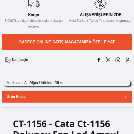
Kargo
ALIŞVERİŞLERİNİZDE
Audio Villa Görüntülü Sistemler
5.000TL ve üzeri tüm siparişlerde kargo
Vade Farksız Taksit Fırsatlarını Kaçırmayın
bedava!
Audio Yan Sıra Butonlu Zil panelleri
SADECE ONLINE SATIŞ MAĞAZAMIZA ÖZEL FIYAT
Dedektör Ve Vanalar
Karşılaştır
Görüntülü Diafon Kapakları
Markasına Ait Diğer Ürünlere Git ➥
Telefon Santralleri
Ürün Bilgisi
CT-1156 - Cata Ct-1156