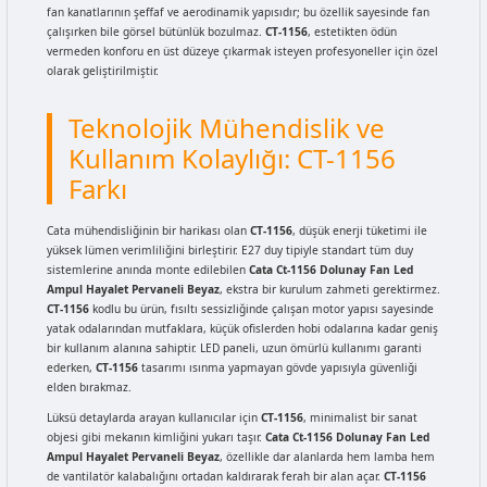
fan kanatlarının şeffaf ve aerodinamik yapısıdır; bu özellik sayesinde fan
çalışırken bile görsel bütünlük bozulmaz.
CT-1156
, estetikten ödün
vermeden konforu en üst düzeye çıkarmak isteyen profesyoneller için özel
olarak geliştirilmiştir.
Teknolojik Mühendislik ve
Kullanım Kolaylığı: CT-1156
Farkı
Cata mühendisliğinin bir harikası olan
CT-1156
, düşük enerji tüketimi ile
yüksek lümen verimliliğini birleştirir. E27 duy tipiyle standart tüm duy
sistemlerine anında monte edilebilen
Cata Ct-1156 Dolunay Fan Led
Ampul Hayalet Pervaneli Beyaz
, ekstra bir kurulum zahmeti gerektirmez.
CT-1156
kodlu bu ürün, fısıltı sessizliğinde çalışan motor yapısı sayesinde
yatak odalarından mutfaklara, küçük ofislerden hobi odalarına kadar geniş
bir kullanım alanına sahiptir. LED paneli, uzun ömürlü kullanımı garanti
ederken,
CT-1156
tasarımı ısınma yapmayan gövde yapısıyla güvenliği
elden bırakmaz.
Lüksü detaylarda arayan kullanıcılar için
CT-1156
, minimalist bir sanat
objesi gibi mekanın kimliğini yukarı taşır.
Cata Ct-1156 Dolunay Fan Led
Ampul Hayalet Pervaneli Beyaz
, özellikle dar alanlarda hem lamba hem
de vantilatör kalabalığını ortadan kaldırarak ferah bir alan açar.
CT-1156