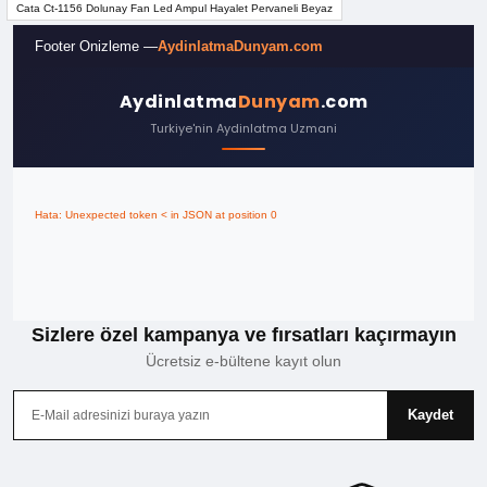
Cata Ct-1156 Dolunay Fan Led Ampul Hayalet Pervaneli Beyaz
tarafımıza iletebilirsiniz.
Görüş ve önerileriniz için teşekkür ederiz.
Footer Onizleme —
AydinlatmaDunyam.com
Ürün resmi kalitesiz, bozuk veya görüntülenemiyor.
Aydinlatma
Dunyam
.com
Ürün açıklamasında eksik bilgiler bulunuyor.
Turkiye'nin Aydinlatma Uzmani
Ürün bilgilerinde hatalar bulunuyor.
Ürün fiyatı diğer sitelerden daha pahalı.
Hata: Unexpected token < in JSON at position 0
Bu ürüne benzer farklı alternatifler olmalı.
Sizlere özel kampanya ve fırsatları kaçırmayın
Gönder
Ücretsiz e-bültene kayıt olun
Kaydet