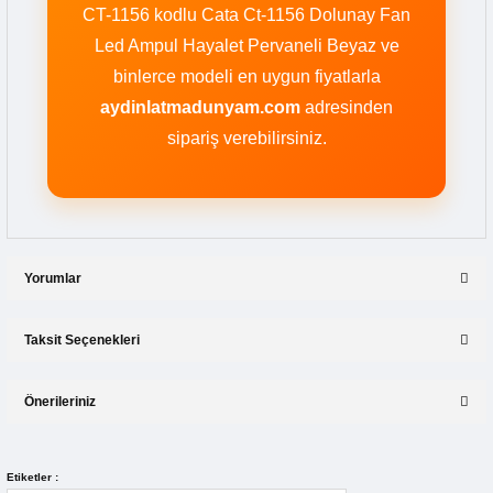
CT-1156 kodlu Cata Ct-1156 Dolunay Fan
Led Ampul Hayalet Pervaneli Beyaz ve
binlerce modeli en uygun fiyatlarla
aydinlatmadunyam.com
adresinden
sipariş verebilirsiniz.
Yorumlar
Taksit Seçenekleri
Bu ürüne ilk yorumu siz yapın!
Önerileriniz
Yorum Yaz
Bu ürünün fiyat bilgisi, resim, ürün açıklamalarında ve diğer
Etiketler :
konularda yetersiz gördüğünüz noktaları öneri formunu kullanarak