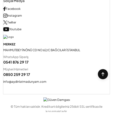
Sosyal Medya
Facebook
Instagram
Twiiter
Youtube
MERKEZ
MAHMUTBEY İNÖNÜ CD NO:62/C BAĞCILAR İSTANBUL
WhatsApp Sipariş
0541 876 29 17
Müşteri Hizmetleri
0850 259 29 17
info@aydinlatmadunyam.com
© Tüm hakları saklıdır. Kredi kartı bilgileriniz 256bit SSL sertifikası ile
korunmaktadır.