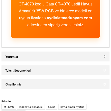
CT-4070 kodlu Cata CT-4070 Ledli Havuz
Armatürü 35W RGB ve binlerce modeli en
uygun fiyatlarla
aydinlatmadunyam.com
adresinden sipariş verebilirsiniz.
Yorumlar
Taksit Seçenekleri
Bu ürüne ilk yorumu siz yapın!
Önerileriniz
Yorum Yaz
Bu ürünün fiyat bilgisi, resim, ürün açıklamalarında ve diğer
Etiketler :
konularda yetersiz gördüğünüz noktaları öneri formunu kullanarak
ct-4070
ledli havuz armatürü
havuz
havuz ampul fiyatları
tarafımıza iletebilirsiniz.