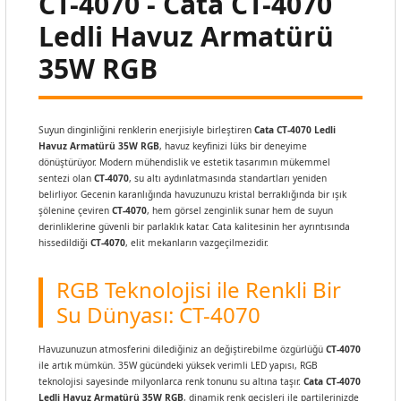
CT-4070 - Cata CT-4070
Ledli Havuz Armatürü
35W RGB
Suyun dinginliğini renklerin enerjisiyle birleştiren
Cata CT-4070 Ledli
Havuz Armatürü 35W RGB
, havuz keyfinizi lüks bir deneyime
dönüştürüyor. Modern mühendislik ve estetik tasarımın mükemmel
sentezi olan
CT-4070
, su altı aydınlatmasında standartları yeniden
belirliyor. Gecenin karanlığında havuzunuzu kristal berraklığında bir ışık
şölenine çeviren
CT-4070
, hem görsel zenginlik sunar hem de suyun
derinliklerine güvenli bir parlaklık katar. Cata kalitesinin her ayrıntısında
hissedildiği
CT-4070
, elit mekanların vazgeçilmezidir.
RGB Teknolojisi ile Renkli Bir
Su Dünyası: CT-4070
Havuzunuzun atmosferini dilediğiniz an değiştirebilme özgürlüğü
CT-4070
ile artık mümkün. 35W gücündeki yüksek verimli LED yapısı, RGB
teknolojisi sayesinde milyonlarca renk tonunu su altına taşır.
Cata CT-4070
Ledli Havuz Armatürü 35W RGB
, dinamik renk geçişleri ile partilerinizde