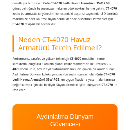
güzelliğini bozmayan
Cata CT-4070 Ledli Havuz Armatürü 35W RGB
,
güneş battığında havuzunuzu mekanın odak noktası haline getirir.
CT-4070
kodlu bu armatür, ısı yönetimi konusundaki başarısı sayesinde LED ömrünü
maksimize eder. Kaliteyi suyun derinliklerinde hissetmek isteyenler için
CT-4070
rakipsiz bir seçenektir.
Neden CT-4070 Havuz
Armatürü Tercih Edilmeli?
Performans, zarafet ve yüksek teknoloji;
CT-4070
modelinin temel
karakterini oluşturur. Cata'nın global kalite standartları ile üretilen
CT-
4070
kodlu ürün, havuz aydınlatmasında lüksü ve güveni bir arada sunar.
Aydınlatma Dünyam koleksiyonunun bu seçkin parçası olan
Cata CT-4070
Ledli Havuz Armatürü 35W RGB
, en uygun fiyatlarla yaşam alanlarınıza
değer katmak için sizi bekliyor. Suyun altındaki ışıltılı dünyanızı
CT-4070
ile
inşa edin.
Aydınlatma Dünyam
Güvencesi