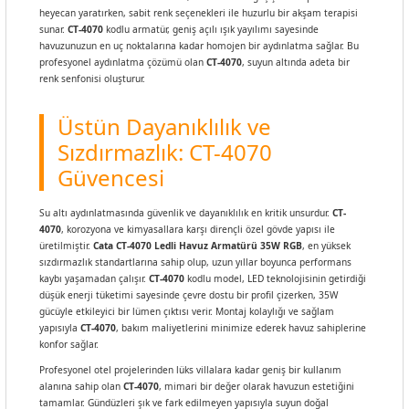
heyecan yaratırken, sabit renk seçenekleri ile huzurlu bir akşam terapisi
sunar.
CT-4070
kodlu armatür, geniş açılı ışık yayılımı sayesinde
havuzunuzun en uç noktalarına kadar homojen bir aydınlatma sağlar. Bu
profesyonel aydınlatma çözümü olan
CT-4070
, suyun altında adeta bir
renk senfonisi oluşturur.
Üstün Dayanıklılık ve
Sızdırmazlık: CT-4070
Güvencesi
Su altı aydınlatmasında güvenlik ve dayanıklılık en kritik unsurdur.
CT-
4070
, korozyona ve kimyasallara karşı dirençli özel gövde yapısı ile
üretilmiştir.
Cata CT-4070 Ledli Havuz Armatürü 35W RGB
, en yüksek
sızdırmazlık standartlarına sahip olup, uzun yıllar boyunca performans
kaybı yaşamadan çalışır.
CT-4070
kodlu model, LED teknolojisinin getirdiği
düşük enerji tüketimi sayesinde çevre dostu bir profil çizerken, 35W
gücüyle etkileyici bir lümen çıktısı verir. Montaj kolaylığı ve sağlam
yapısıyla
CT-4070
, bakım maliyetlerini minimize ederek havuz sahiplerine
konfor sağlar.
Profesyonel otel projelerinden lüks villalara kadar geniş bir kullanım
alanına sahip olan
CT-4070
, mimari bir değer olarak havuzun estetiğini
tamamlar. Gündüzleri şık ve fark edilmeyen yapısıyla suyun doğal