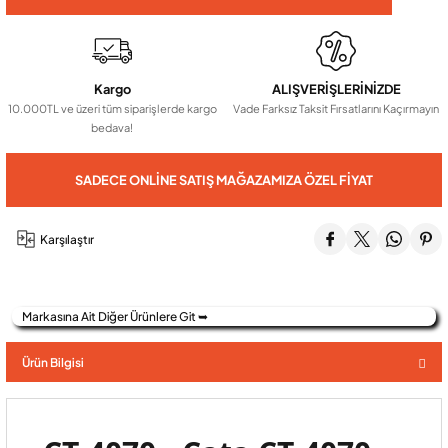
Audio Villa Görüntülü Sistemler
Kargo
ALIŞVERİŞLERİNİZDE
10.000TL ve üzeri tüm siparişlerde kargo
Vade Farksız Taksit Fırsatlarını Kaçırmayın
Audio Yan Sıra Butonlu Zil paneller
bedava!
SADECE ONLINE SATIŞ MAĞAZAMIZA ÖZEL FIYAT
Dedektör Ve Vanalar
Karşılaştır
Görüntülü Diafon Kapakları
Telefon Santralleri
Markasına Ait Diğer Ürünlere Git ➥
Ürün Bilgisi