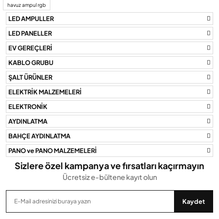
havuz ampul rgb
Görüş ve önerileriniz için teşekkür ederiz.
LED AMPULLER
Ürün resmi kalitesiz, bozuk veya görüntülenemiyor.
LED PANELLER
Ürün açıklamasında eksik bilgiler bulunuyor.
EV GEREÇLERİ
Ürün bilgilerinde hatalar bulunuyor.
KABLO GRUBU
Ürün fiyatı diğer sitelerden daha pahalı.
ŞALT ÜRÜNLER
Bu ürüne benzer farklı alternatifler olmalı.
ELEKTRİK MALZEMELERİ
ELEKTRONİK
AYDINLATMA
BAHÇE AYDINLATMA
Gönder
PANO ve PANO MALZEMELERİ
Sizlere özel kampanya ve fırsatları kaçırmayın
Ücretsiz e-bültene kayıt olun
Kaydet