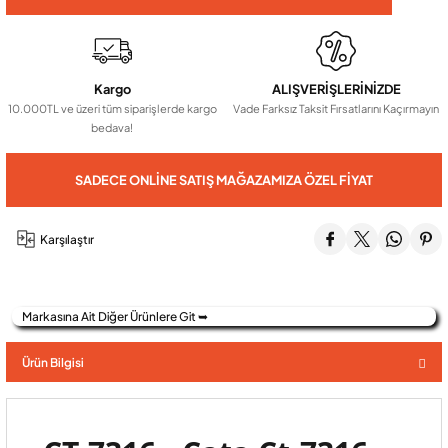
Audio Villa Görüntülü Sistemler
Kargo
ALIŞVERİŞLERİNİZDE
10.000TL ve üzeri tüm siparişlerde kargo
Vade Farksız Taksit Fırsatlarını Kaçırmayın
Audio Yan Sıra Butonlu Zil paneller
bedava!
SADECE ONLINE SATIŞ MAĞAZAMIZA ÖZEL FIYAT
Dedektör Ve Vanalar
Karşılaştır
Görüntülü Diafon Kapakları
Telefon Santralleri
Markasına Ait Diğer Ürünlere Git ➥
Ürün Bilgisi