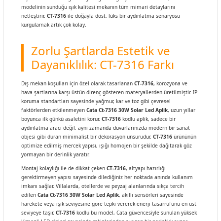
modelinin sunduğu ışık kalitesi mekanın tüm mimari detaylarını
netleştirir.
CT-7316
ile doğayla dost, lüks bir aydınlatma senaryosu
kurgulamak artık çok kolay.
Zorlu Şartlarda Estetik ve
Dayanıklılık: CT-7316 Farkı
Dış mekan koşulları için özel olarak tasarlanan
CT-7316
, korozyona ve
hava şartlarına karşı üstün direnç gösteren materyallerden üretilmiştir. IP
koruma standartları sayesinde yağmur, kar ve toz gibi çevresel
faktörlerden etkilenmeyen
Cata Ct-7316 30W Solar Led Aplik
, uzun yıllar
boyunca ilk günkü asaletini korur.
CT-7316
kodlu aplik, sadece bir
aydınlatma aracı değil, aynı zamanda duvarlarınızda modern bir sanat
objesi gibi duran minimalist bir dekorasyon unsurudur.
CT-7316
ürününün
optimize edilmiş mercek yapısı, ışığı homojen bir şekilde dağıtarak göz
yormayan bir derinlik yaratır.
Montaj kolaylığı ile de dikkat çeken
CT-7316
, altyapı hazırlığı
gerektirmeyen yapısı sayesinde dilediğiniz her noktada anında kullanım
imkanı sağlar. Villalarda, otellerde ve peyzaj alanlarında sıkça tercih
edilen
Cata Ct-7316 30W Solar Led Aplik
, akıllı sensörleri sayesinde
harekete veya ışık seviyesine göre tepki vererek enerji tasarrufunu en üst
seviyeye taşır.
CT-7316
kodlu bu model, Cata güvencesiyle sunulan yüksek