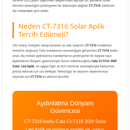
lümenli LED çipleri sayesinde rakiplerinden ayrışan bir parlaklık sunar.
Gecenin karanlığını profesyonel bir dokunuşla dağıtan
CT-7316
, kalitenin
dış mekandaki yeni adıdır.
Neden CT-7316 Solar Aplik
Tercih Edilmeli?
Sıfır enerji maliyeti, kolay kurulum ve lüks tasarım;
CT-7316
modelinin
temelini oluşturur. Cata markasının uzmanlığıyla geliştirilen
CT-7316
kodlu
ürün, dış mekan aydınlatma standartlarını profesyonel bir boyuta taşır.
Aydınlatma Dünyam güvencesiyle temin edebileceğiniz
Cata Ct-7316 30W
Solar Led Aplik
, en uygun fiyat ve hızlı teslimat avantajlarıyla bahçenize
prestij katmak için sizi bekliyor. Teknolojiyi ve tasarımı duvarlarınıza
taşımak için
CT-7316
en akıllıca tercihtir.
Aydınlatma Dünyam
Güvencesi
CT-7316 kodlu Cata Ct-7316 30W Solar
Led Aplik ve binlerce modeli en uygun