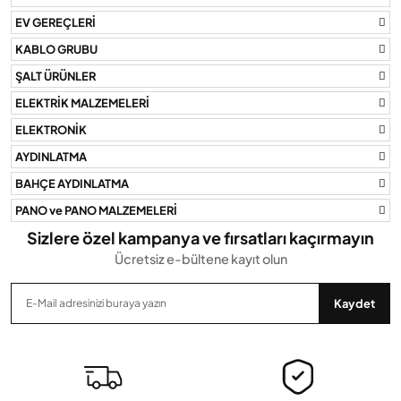
Ürün resmi kalitesiz, bozuk veya görüntülenemiyor.
EV GEREÇLERİ
Ürün açıklamasında eksik bilgiler bulunuyor.
KABLO GRUBU
Ürün bilgilerinde hatalar bulunuyor.
ŞALT ÜRÜNLER
Ürün fiyatı diğer sitelerden daha pahalı.
ELEKTRİK MALZEMELERİ
Bu ürüne benzer farklı alternatifler olmalı.
ELEKTRONİK
AYDINLATMA
BAHÇE AYDINLATMA
PANO ve PANO MALZEMELERİ
Gönder
Sizlere özel kampanya ve fırsatları kaçırmayın
Ücretsiz e-bültene kayıt olun
Kaydet