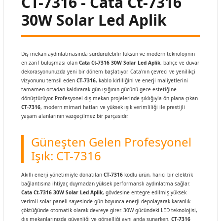
CT-7316 - Cata Ct-7316
30W Solar Led Aplik
Dış mekan aydınlatmasında sürdürülebilir lüksün ve modern teknolojinin
en zarif buluşması olan
Cata Ct-7316 30W Solar Led Aplik
, bahçe ve duvar
dekorasyonunuzda yeni bir dönem başlatıyor. Cata'nın çevreci ve yenilikçi
vizyonunu temsil eden
CT-7316
, kablo kirliliğini ve enerji maliyetlerini
tamamen ortadan kaldırarak gün ışığının gücünü gece estetiğine
dönüştürüyor. Profesyonel dış mekan projelerinde şıklığıyla ön plana çıkan
CT-7316
, modern mimari hatları ve yüksek ışık verimliliği ile prestijli
yaşam alanlarının vazgeçilmez bir parçasıdır.
Güneşten Gelen Profesyonel
Işık: CT-7316
Akıllı enerji yönetimiyle donatılan
CT-7316
kodlu ürün, harici bir elektrik
bağlantısına ihtiyaç duymadan yüksek performanslı aydınlatma sağlar.
Cata Ct-7316 30W Solar Led Aplik
, gövdesine entegre edilmiş yüksek
verimli solar paneli sayesinde gün boyunca enerji depolayarak karanlık
çöktüğünde otomatik olarak devreye girer. 30W gücündeki LED teknolojisi,
dış mekanlarınızda güvenliği ve görselliği aynı anda sunarken,
CT-7316