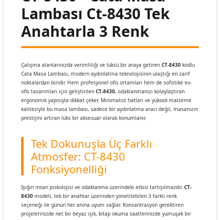
Lambası Ct-8430 Tek
Anahtarla 3 Renk
Çalışma alanlarınızda verimliliği ve lüksü bir araya getiren
CT-8430
kodlu
Cata Masa Lambası, modern aydınlatma teknolojisinin ulaştığı en zarif
noktalardan biridir. Hem profesyonel ofis ortamları hem de sofistike ev-
ofis tasarımları için geliştirilen
CT-8430
, odaklanmanızı kolaylaştıran
ergonomik yapısıyla dikkat çeker. Minimalist hatları ve yüksek malzeme
kalitesiyle bu masa lambası, sadece bir aydınlatma aracı değil, masanızın
prestijini artıran lüks bir aksesuar olarak konumlanır.
Tek Dokunuşla Üç Farklı
Atmosfer: CT-8430
Fonksiyonelliği
Işığın insan psikolojisi ve odaklanma üzerindeki etkisi tartışılmazdır.
CT-
8430
modeli, tek bir anahtar üzerinden yönetilebilen 3 farklı renk
seçeneği ile günün her anına uyum sağlar. Konsantrasyon gerektiren
projelerinizde net bir beyaz ışık, kitap okuma saatlerinizde yumuşak bir