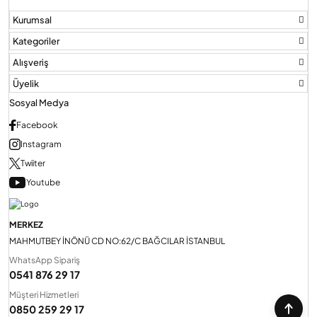
Kurumsal
Kategoriler
Alışveriş
Üyelik
Sosyal Medya
Facebook
Instagram
Twiiter
Youtube
MERKEZ
MAHMUTBEY İNÖNÜ CD NO:62/C BAĞCILAR İSTANBUL
WhatsApp Sipariş
0541 876 29 17
Müşteri Hizmetleri
0850 259 29 17