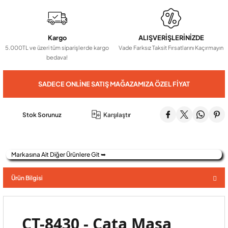
Audio Villa Görüntülü Sistemler
Kargo
ALIŞVERİŞLERİNİZDE
5.000TL ve üzeri tüm siparişlerde kargo
Vade Farksız Taksit Fırsatlarını Kaçırmayın
bedava!
Audio Yan Sıra Butonlu Zil paneller
SADECE ONLINE SATIŞ MAĞAZAMIZA ÖZEL FIYAT
Dedektör Ve Vanalar
Stok Sorunuz
Karşılaştır
Görüntülü Diafon Kapakları
Markasına Ait Diğer Ürünlere Git ➥
Telefon Santralleri
Ürün Bilgisi
CT-8430 - Cata Masa