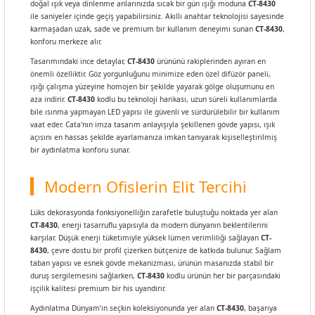
doğal ışık veya dinlenme anlarınızda sıcak bir gün ışığı moduna
CT-8430
ile saniyeler içinde geçiş yapabilirsiniz. Akıllı anahtar teknolojisi sayesinde
karmaşadan uzak, sade ve premium bir kullanım deneyimi sunan
CT-8430
,
konforu merkeze alır.
Tasarımındaki ince detaylar,
CT-8430
ürününü rakiplerinden ayıran en
önemli özelliktir. Göz yorgunluğunu minimize eden özel difüzör paneli,
ışığı çalışma yüzeyine homojen bir şekilde yayarak gölge oluşumunu en
aza indirir.
CT-8430
kodlu bu teknoloji harikası, uzun süreli kullanımlarda
bile ısınma yapmayan LED yapısı ile güvenli ve sürdürülebilir bir kullanım
vaat eder. Cata'nın imza tasarım anlayışıyla şekillenen gövde yapısı, ışık
açısını en hassas şekilde ayarlamanıza imkan tanıyarak kişiselleştirilmiş
bir aydınlatma konforu sunar.
Modern Ofislerin Elit Tercihi
Lüks dekorasyonda fonksiyonelliğin zarafetle buluştuğu noktada yer alan
CT-8430
, enerji tasarruflu yapısıyla da modern dünyanın beklentilerini
karşılar. Düşük enerji tüketimiyle yüksek lümen verimliliği sağlayan
CT-
8430
, çevre dostu bir profil çizerken bütçenize de katkıda bulunur. Sağlam
taban yapısı ve esnek gövde mekanizması, ürünün masanızda stabil bir
duruş sergilemesini sağlarken,
CT-8430
kodlu ürünün her bir parçasındaki
işçilik kalitesi premium bir his uyandırır.
Aydınlatma Dünyam’ın seçkin koleksiyonunda yer alan
CT-8430
, başarıya