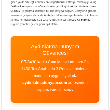
giden yolda size eşlik edecek en şık partnerdir. Estetiği, teknolojiyi ve üç
farklı ışık renginin sunduğu ambiyans çeşitliliğini tek bir gövdede sunan
CT-8430
ile çalışma kalitenizi bir üst seviyeye taşıyın. Detayların gücüne
inanan ve çalışma alanında kaliteden ödün vermeyenlerin tercihi olan bu
lamba, her dokunuşta size Cata kalitesini hissettirecek.
CT-8430
ile
ışığınızı yönetin, geleceğinizi aydınlatın.
Aydınlatma Dünyam
Güvencesi
CT-8430 kodlu Cata Masa Lambası Ct-
8430 Tek Anahtarla 3 Renk ve binlerce
modeli en uygun fiyatlarla
aydinlatmadunyam.com
adresinden
sipariş verebilirsiniz.