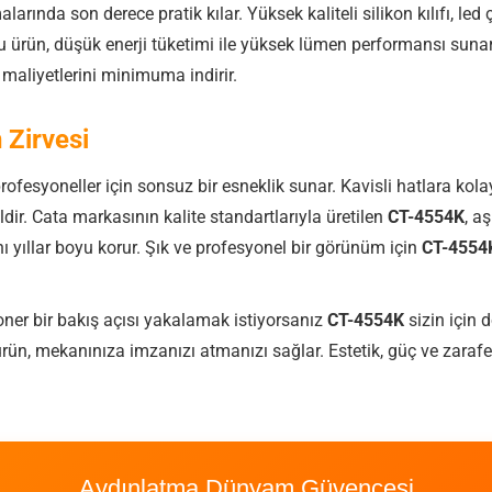
rında son derece pratik kılar. Yüksek kaliteli silikon kılıfı, led
 ürün, düşük enerji tüketimi ile yüksek lümen performansı sun
maliyetlerini minimuma indirir.
 Zirvesi
rofesyoneller için sonsuz bir esneklik sunar. Kavisli hatlara ko
ldir. Cata markasının kalite standartlarıyla üretilen
CT-4554K
, a
nı yıllar boyu korur. Şık ve profesyonel bir görünüm için
CT-4554
ner bir bakış açısı yakalamak istiyorsanız
CT-4554K
sizin için 
 ürün, mekanınıza imzanızı atmanızı sağlar. Estetik, güç ve zaraf
Aydınlatma Dünyam Güvencesi