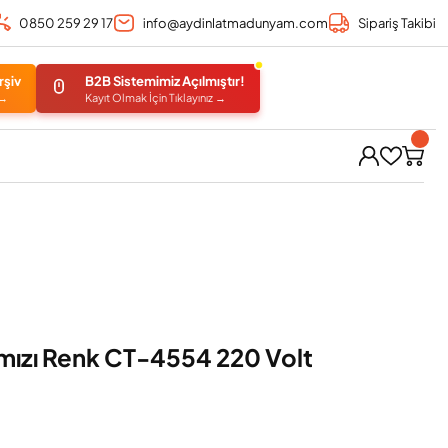
0850 259 29 17
info@aydinlatmadunyam.com
Sipariş Takibi
rşiv
B2B Sistemimiz Açılmıştır!
 →
Kayıt Olmak İçin Tıklayınız →
mızı Renk CT-4554 220 Volt