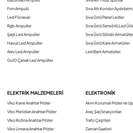
Buzdolabı Ampulü
Sıva Altı Yıldız Spotlar
Fırın Ampulü
Sıva Altı Koridor Aydınlatm
Led Florasan
Sıva Üstü Panel Ledler
Rgb Ampuller
Sıva Üstü Sensörlü Led Ürü
Şarjlı Led Ampuller
Sıva Üstü Silindir Armatürle
Havuz Led Ampuller
Sıva Üstü Kare Armatürler
Alev Led Ampuller
Led Bant Armatürler
Gu10 Çanak Led Ampüller
ELEKTRİK MALZEMELERİ
ELEKTRONİK
Viko Karre Anahtar Prizler
Akım Korumalı Prizler Ve Up
Viko Meridian Anahtar Prizler
Araç Şarj İstasyonları
Viko Rollina Anahtar Prizler
Trafo Çeşitleri
Viko Linnera Anahtar Prizler
Zaman Saatleri