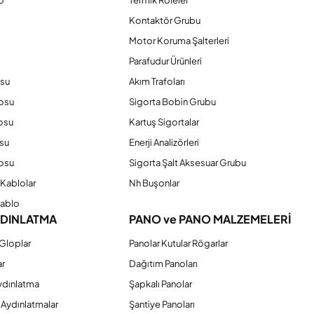
o
Termik Roleler
Kontaktör Grubu
o
Motor Koruma Şalterleri
Parafudur Ürünleri
osu
Akım Trafoları
losu
Sigorta Bobin Grubu
osu
Kartuş Sigortalar
su
Enerji Analizörleri
osu
Sigorta Şalt Aksesuar Grubu
Kablolar
Nh Buşonlar
Kablo
YDINLATMA
PANO ve PANO MALZEMELERİ
Gloplar
Panolar Kutular Rögarlar
ar
Dağıtım Panoları
ydınlatma
Şapkalı Panolar
 Aydınlatmalar
Şantiye Panoları