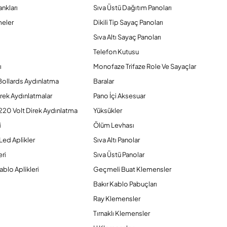
nkları
Sıva Üstü Dağıtım Panoları
eler
Dikili Tip Sayaç Panoları
Sıva Altı Sayaç Panoları
Telefon Kutusu
ı
Monofaze Trifaze Role Ve Sayaçlar
Bollards Aydınlatma
Baralar
rek Aydınlatmalar
Pano İçi Aksesuar
220 Volt Direk Aydınlatma
Yüksükler
i
Ölüm Levhası
Led Aplikler
Sıva Altı Panolar
ri
Sıva Üstü Panolar
ablo Aplikleri
Geçmeli Buat Klemensler
Bakır Kablo Pabuçları
Ray Klemensler
Tırnaklı Klemensler