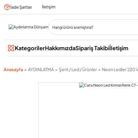
İletişim
İade Şartları
Kategoriler
Hakkımızda
Sipariş Takibi
İletişim
Anasayfa
AYDINLATMA
Şerit / Led / Ürünler
Neon Ledler 220 V