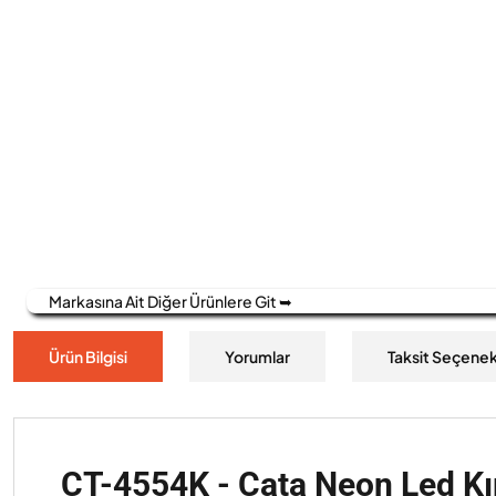
Markasına Ait Diğer Ürünlere Git ➥
Ürün Bilgisi
Yorumlar
Taksit Seçenek
CT-4554K - Cata Neon Led Kı