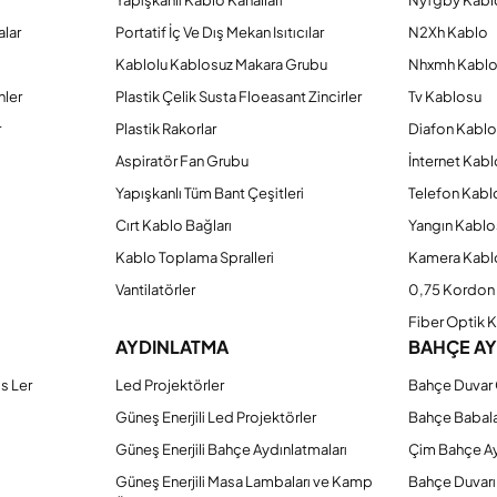
Yapışkanlı Kablo Kanalları
Nyfgby Kabl
alar
Portatif İç Ve Dış Mekan Isıtıcılar
N2Xh Kablo
Kablolu Kablosuz Makara Grubu
Nhxmh Kabl
Gönder
nler
Plastik Çelik Susta Floeasant Zincirler
Tv Kablosu
r
Plastik Rakorlar
Diafon Kabl
Aspiratör Fan Grubu
İnternet Kab
Yapışkanlı Tüm Bant Çeşitleri
Telefon Kabl
Cırt Kablo Bağları
Yangın Kablo
Kablo Toplama Spralleri
Kamera Kabl
Vantilatörler
0,75 Kordon 
Fiber Optik 
AYDINLATMA
BAHÇE A
s Ler
Led Projektörler
Bahçe Duvar 
Güneş Enerjili Led Projektörler
Bahçe Babal
Güneş Enerjili Bahçe Aydınlatmaları
Çim Bahçe A
Güneş Enerjili Masa Lambaları ve Kamp
Bahçe Duvarı