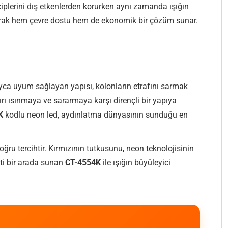
 çiplerini dış etkenlerden korurken aynı zamanda ışığın
arak hem çevre dostu hem de ekonomik bir çözüm sunar.
layca uyum sağlayan yapısı, kolonların etrafını sarmak
şırı ısınmaya ve sararmaya karşı dirençli bir yapıya
K
kodlu neon led, aydınlatma dünyasının sunduğu en
doğru tercihtir. Kırmızının tutkusunu, neon teknolojisinin
eti bir arada sunan
CT-4554K
ile ışığın büyüleyici