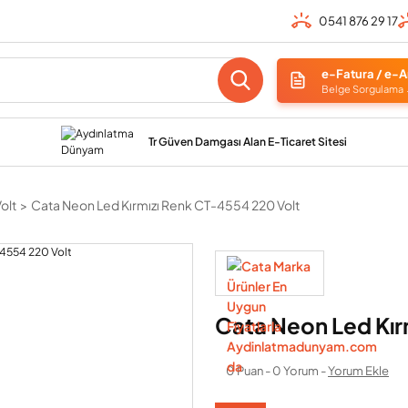
0541 876 29 17
e-Fatura / e-A
Belge Sorgulama
Tr Güven Damgası Alan E-Ticaret Sitesi
olt
Cata Neon Led Kırmızı Renk CT-4554 220 Volt
Cata Neon Led Kır
0 Puan - 0 Yorum -
Yorum Ekle