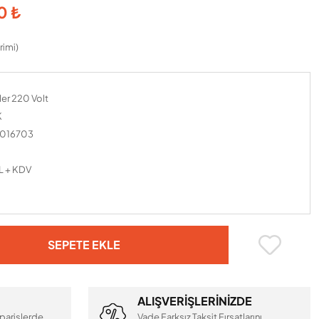
0 ₺
rimi)
er 220 Volt
K
016703
L + KDV
SEPETE EKLE
ALIŞVERİŞLERİNİZDE
parişlerde
Vade Farksız Taksit Fırsatlarını