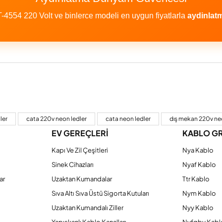
554 220 Volt ve binlerce modeli en uygun fiyatlarla
aydinla
a yetersiz gördüğünüz noktaları öneri formunu kullanarak tarafımıza iletebilirs
Bu ürüne ilk yorumu siz yapın!
ler
cata 220v neon ledler
cata neon ledler
dış mekan 220v neo
EV GEREÇLERİ
KABLO G
Yorum Yaz
Kapı Ve Zil Çeşitleri
Nya Kablo
Sinek Cihazları
Nyaf Kablo
ar
Uzaktan Kumandalar
Ttr Kablo
Sıva Altı Sıva Üstü Sigorta Kutuları
Nym Kablo
Uzaktan Kumandalı Ziller
Nyy Kablo