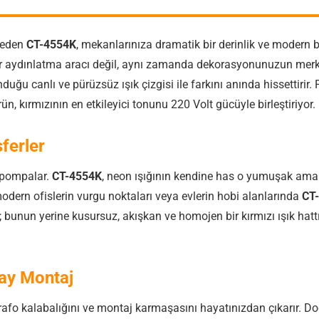
l eden
CT-4554K
, mekanlarınıza dramatik bir derinlik ve modern b
bir aydınlatma aracı değil, aynı zamanda dekorasyonunuzun merkezi
duğu canlı ve pürüzsüz ışık çizgisi ile farkını anında hissettirir
ün, kırmızının en etkileyici tonunu 220 Volt gücüyle birleştiriyor.
ferler
k pompalar.
CT-4554K
, neon ışığının kendine has o yumuşak ama 
modern ofislerin vurgu noktaları veya evlerin hobi alanlarında
CT
bunun yerine kusursuz, akışkan ve homojen bir kırmızı ışık hattı
ay Montaj
trafo kalabalığını ve montaj karmaşasını hayatınızdan çıkarır. D