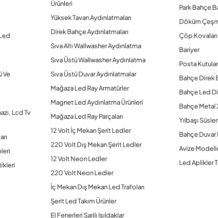
Ürünleri
Park Bahçe Ba
Yüksek Tavan Aydınlatmaları
Döküm Çeşm
Direk Bahçe Aydınlatmaları
 Led
Çöp Kovaları
Sıva Altı Wallwasher Aydınlatma
Bariyer
Sıva Üstü Wallwasher Aydınlatma
Posta Kutular
ü Ve
Sıva Üstü Duvar Aydınlatmalar
Bahçe Direk 
Mağaza Led Ray Armatürler
Bahçe Led Di
Magnet Led Aydınlatma Ürünleri
Bahçe Metal 
hazı, Lcd Tv
Mağaza Led Ray Parçaları
Yılbaşı Süsler
12 Volt İç Mekan Şerit Ledler
Bahçe Duvar 
arı
220 Volt Dış Mekan Şerit Ledler
Avize Modelle
leri
12 Volt Neon Ledler
Led Aplikler T
ikleri
220 Volt Neon Ledler
İç Mekan Dış Mekan Led Trafoları
Şerit Led Takım Ürünler
El Fenerleri Şarjlı Işıldaklar