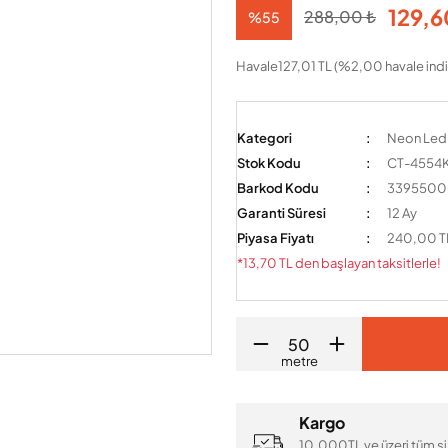
129,6
288,00 ₺
%55
Havale
127,01 TL (%2,00 havale indi
Kategori
Neon Ledl
Stok Kodu
CT-4554
Barkod Kodu
3395500
Garanti Süresi
12 Ay
Piyasa Fiyatı
240,00 T
*13,70 TL den başlayan taksitlerle!
metre
Kargo
10.000TL ve üzeri tüm si