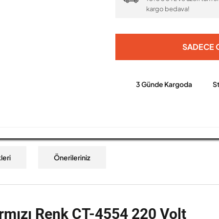
kargo bedava!
SADECE O
3 Günde Kargoda
S
leri
Önerileriniz
rmızı Renk CT-4554 220 Volt