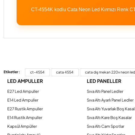
CT-4554K kodlu Cata Neon Led Kırmızı Renk CT-4
Bu ürünün fiyat bilgisi, resim, ürün açıklamalarında ve diğer konulard
Görüş ve önerileriniz için teşekkür ederiz.
Etiketler :
ct-4554
cata 4554
cata dış mekan 220v neon led
LED AMPULLER
LED PANELLER
Ürün resmi kalitesiz, bozuk veya görüntülenemiyor.
Ürün açıklamasında eksik bilgiler bulunuyor.
E27 Led Ampuller
Sıva Altı Panel Ledler
Ürün bilgilerinde hatalar bulunuyor.
E14 Led Ampuller
Sıva Altı Ayarlı Panel Ledler
Ürün fiyatı diğer sitelerden daha pahalı.
E27 Rustik Ampuller
Sıva Altı Yuvarlak Boş Kasal
Bu ürüne benzer farklı alternatifler olmalı.
E14 Rustik Ampuller
Sıva Altı Kare Boş Kasalar
Kapsül Ampüller
Sıva Altı Cam Spotlar