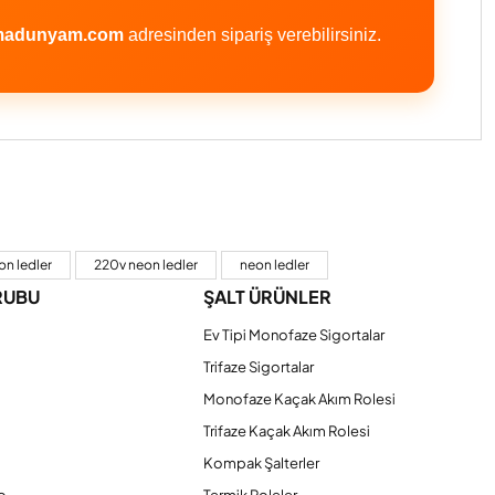
tmadunyam.com
adresinden sipariş verebilirsiniz.
iniz.
n ledler
220v neon ledler
neon ledler
RUBU
ŞALT ÜRÜNLER
Ev Tipi Monofaze Sigortalar
Trifaze Sigortalar
Monofaze Kaçak Akım Rolesi
Trifaze Kaçak Akım Rolesi
Kompak Şalterler