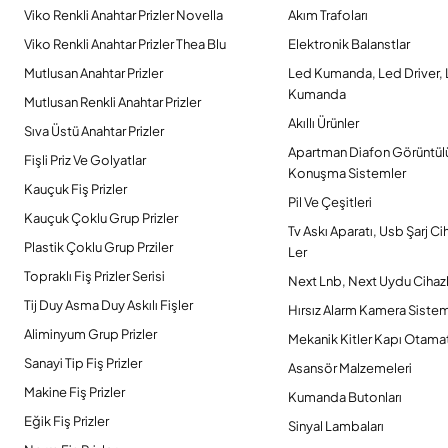
Viko Renkli Anahtar Prizler Novella
Akım Trafoları
Viko Renkli Anahtar Prizler Thea Blu
Elektronik Balanstlar
Mutlusan Anahtar Prizler
Led Kumanda, Led Driver,
Kumanda
Mutlusan Renkli Anahtar Prizler
Akıllı Ürünler
Sıva Üstü Anahtar Prizler
Apartman Diafon Görüntül
Fişli Priz Ve Golyatlar
Konuşma Sistemler
Kauçuk Fiş Prizler
Pil Ve Çeşitleri
Kauçuk Çoklu Grup Prizler
Tv Askı Aparatı, Usb Şarj Ci
Plastik Çoklu Grup Prziler
Ler
Topraklı Fiş Prizler Serisi
Next Lnb, Next Uydu Cihazl
Tij Duy Asma Duy Askılı Fişler
Hırsız Alarm Kamera Sistem
Aliminyum Grup Prizler
Mekanik Kitler Kapı Otamat
Sanayi Tip Fiş Prizler
Asansör Malzemeleri
Makine Fiş Prizler
Kumanda Butonları
Eğik Fiş Prizler
Sinyal Lambaları