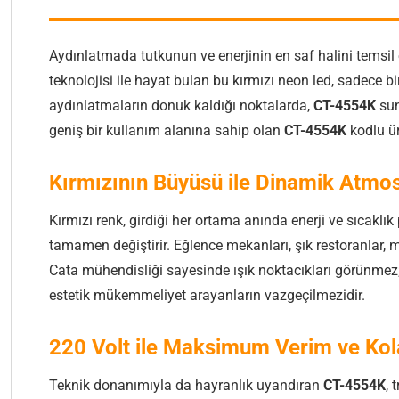
Aydınlatmada tutkunun ve enerjinin en saf halini temsi
teknolojisi ile hayat bulan bu kırmızı neon led, sadece 
aydınlatmaların donuk kaldığı noktalarda,
CT-4554K
sun
geniş bir kullanım alanına sahip olan
CT-4554K
kodlu ür
Kırmızının Büyüsü ile Dinamik Atmos
Kırmızı renk, girdiği her ortama anında enerji ve sıcaklı
tamamen değiştirir. Eğlence mekanları, şık restoranlar, 
Cata mühendisliği sayesinde ışık noktacıkları görünmez; 
estetik mükemmeliyet arayanların vazgeçilmezidir.
220 Volt ile Maksimum Verim ve Kol
Teknik donanımıyla da hayranlık uyandıran
CT-4554K
, 