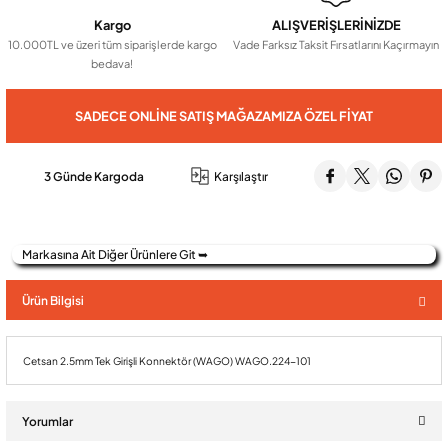
Kargo
ALIŞVERİŞLERİNİZDE
10.000TL ve üzeri tüm siparişlerde kargo
Vade Farksız Taksit Fırsatlarını Kaçırmayın
Audio Villa Görüntülü Sistemler
bedava!
SADECE ONLINE SATIŞ MAĞAZAMIZA ÖZEL FIYAT
Audio Yan Sıra Butonlu Zil paneller
3 Günde Kargoda
Karşılaştır
Dedektör Ve Vanalar
Görüntülü Diafon Kapakları
Markasına Ait Diğer Ürünlere Git ➥
Ürün Bilgisi
Telefon Santralleri
Cetsan 2.5mm Tek Girişli Konnektör (WAGO) WAGO.224-101
Yorumlar