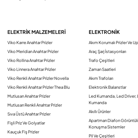
ELEKTRİK MALZEMELERİ
ELEKTRONİK
Viko Karre Anahtar Prizler
Akım Korumalı Prizler Ve Up
Viko Meridian Anahtar Prizler
Araç Şarj İstasyonları
Viko Rollina Anahtar Prizler
Trafo Çeşitleri
Viko Linnera Anahtar Prizler
Zaman Saatleri
Viko Renkli Anahtar Prizler Novella
Akım Trafoları
Viko Renkli Anahtar Prizler Thea Blu
Elektronik Balanstlar
Mutlusan Anahtar Prizler
Led Kumanda, Led Driver,
Kumanda
Mutlusan Renkli Anahtar Prizler
Akıllı Ürünler
Sıva Üstü Anahtar Prizler
Apartman Diafon Görüntül
Fişli Priz Ve Golyatlar
Konuşma Sistemler
Kauçuk Fiş Prizler
Pil Ve Çeşitleri