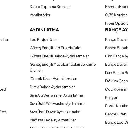
Kablo Toplama Spralleri
Kamera Kabl
Vantilatörler
0,75 Kordon 
Fiber Optik 
AYDINLATMA
BAHÇE A
s Ler
Led Projektörler
Bahçe Duvar 
Güneş Enerjili Led Projektörler
Bahçe Babal
Güneş Enerjili Bahçe Aydınlatmaları
Çim Bahçe A
Güneş Enerjili Masa Lambaları ve Kamp
Bahçe Duvarı
Ürünleri
Park Bahçe Ba
Yüksek Tavan Aydınlatmaları
Döküm Çeşm
Direk Bahçe Aydınlatmaları
 Led
Çöp Kovaları
Sıva Altı Wallwasher Aydınlatma
Bariyer
Sıva Üstü Wallwasher Aydınlatma
Posta Kutular
ü Ve
Sıva Üstü Duvar Aydınlatmalar
Bahçe Direk 
Mağaza Led Ray Armatürler
Bahçe Led Di