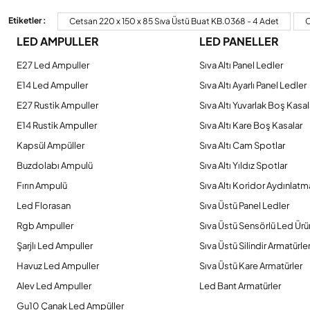
Görüş ve önerileriniz için teşekkür ederiz.
Etiketler :
Cetsan 220 x 150 x 85 Sıva Üstü Buat KB.0368 - 4 Adet
C
LED AMPULLER
LED PANELLER
Ürün resmi kalitesiz, bozuk veya görüntülenemiyor.
Ürün açıklamasında eksik bilgiler bulunuyor.
E27 Led Ampuller
Sıva Altı Panel Ledler
Ürün bilgilerinde hatalar bulunuyor.
E14 Led Ampuller
Sıva Altı Ayarlı Panel Ledler
Ürün fiyatı diğer sitelerden daha pahalı.
E27 Rustik Ampuller
Sıva Altı Yuvarlak Boş Kasal
Bu ürüne benzer farklı alternatifler olmalı.
E14 Rustik Ampuller
Sıva Altı Kare Boş Kasalar
Kapsül Ampüller
Sıva Altı Cam Spotlar
Buzdolabı Ampulü
Sıva Altı Yıldız Spotlar
Fırın Ampulü
Sıva Altı Koridor Aydınlatm
Led Florasan
Sıva Üstü Panel Ledler
Rgb Ampuller
Sıva Üstü Sensörlü Led Ürü
Şarjlı Led Ampuller
Sıva Üstü Silindir Armatürle
Havuz Led Ampuller
Sıva Üstü Kare Armatürler
Alev Led Ampuller
Led Bant Armatürler
Gu10 Çanak Led Ampüller