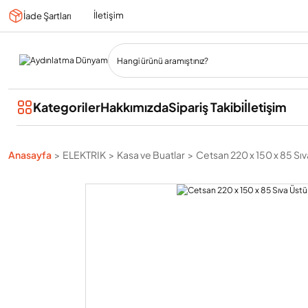
İletişim
İade Şartları
Kategoriler
Hakkımızda
Sipariş Takibi
İletişim
Anasayfa
ELEKTRIK
Kasa ve Buatlar
Cetsan 220 x 150 x 85 Sı