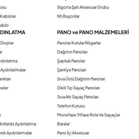
osu
Sigorta Şalt Aksesuar Grubu
Kablolar
Nh Buşonlar
Kablo
YDINLATMA
PANO ve PANO MALZEMELERİ
Gloplar
Panolar Kutular Rögarlar
ar
Dağıtım Panoları
ydınlatma
Şapkalı Panolar
 Aydınlatmalar
Şantiye Panoları
nkları
Sıva Üstü Dağıtım Panoları
eler
Dikili Tip Sayaç Panoları
Sıva Altı Sayaç Panoları
Telefon Kutusu
ı
Monofaze Trifaze Role Ve Sayaçlar
Bollards Aydınlatma
Baralar
rek Aydınlatmalar
Pano İçi Aksesuar