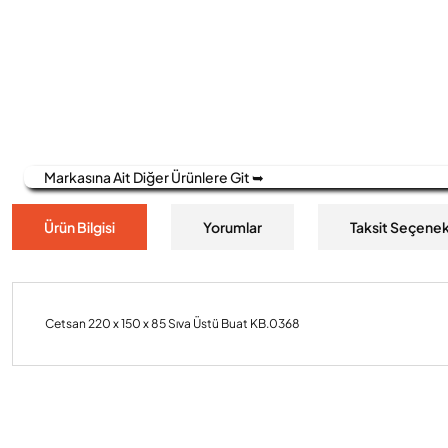
Markasına Ait Diğer Ürünlere Git ➥
Ürün Bilgisi
Yorumlar
Taksit Seçenek
Cetsan 220 x 150 x 85 Sıva Üstü Buat KB.0368
Bu ürünün fiyat bilgisi, resim, ürün açıklamalarında ve diğer konulard