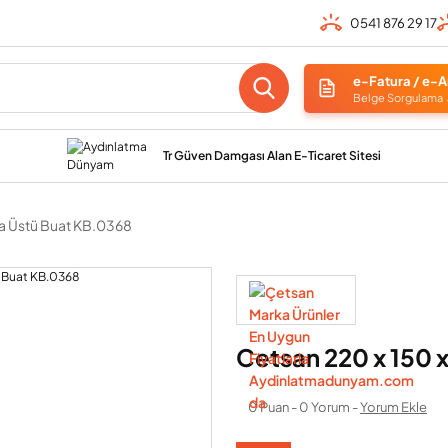
0541 876 29 17
e-Fatura / e-A
Belge Sorgulama
Tr Güven Damgası Alan E-Ticaret Sitesi
va Üstü Buat KB.0368
Cetsan 220 x 150 
0 Puan - 0 Yorum -
Yorum Ekle