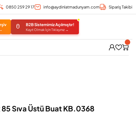
0850 259 29 17
info@aydinlatmadunyam.com
Sipariş Takibi
rşiv
B2B Sistemimiz Açılmıştır!
 →
Kayıt Olmak İçin Tıklayınız →
x 85 Sıva Üstü Buat KB.0368