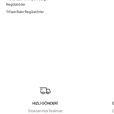
Regülatörler
Trifaze Bakır Regülatörler
HIZLI GÖNDERİ
G
Stoktan Hızlı Teslimat
2