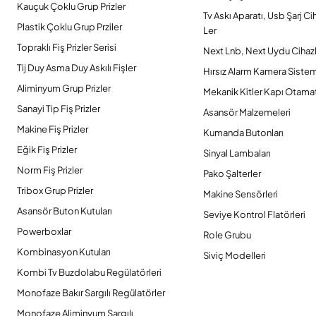
Kauçuk Çoklu Grup Prizler
Tv Askı Aparatı, Usb Şarj Ci
Plastik Çoklu Grup Prziler
Ler
Topraklı Fiş Prizler Serisi
Next Lnb, Next Uydu Cihazl
Tij Duy Asma Duy Askılı Fişler
Hırsız Alarm Kamera Sistem
Aliminyum Grup Prizler
Mekanik Kitler Kapı Otamat
Sanayi Tip Fiş Prizler
Asansör Malzemeleri
Makine Fiş Prizler
Kumanda Butonları
Eğik Fiş Prizler
Sinyal Lambaları
Norm Fiş Prizler
Pako Şalterler
Tribox Grup Prizler
Makine Sensörleri
Asansör Buton Kutuları
Seviye Kontrol Flatörleri
Powerboxlar
Role Grubu
Kombinasyon Kutuları
Siviç Modelleri
Kombi Tv Buzdolabu Regülatörleri
Monofaze Bakır Sargılı Regülatörler
Monofaze Aliminyum Sargılı