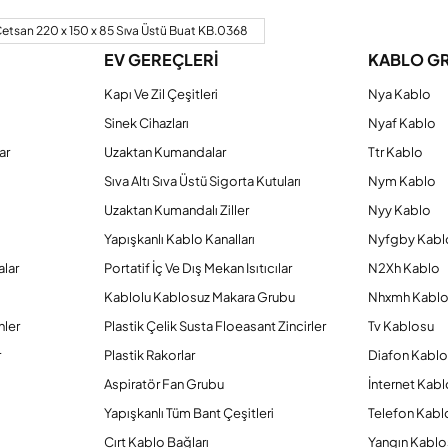
Bu ürüne ilk yorumu siz yapın!
etsan 220 x 150 x 85 Sıva Üstü Buat KB.0368
EV GEREÇLERİ
KABLO G
Yorum Yaz
Kapı Ve Zil Çeşitleri
Nya Kablo
Sinek Cihazları
Nyaf Kablo
ar
Uzaktan Kumandalar
Ttr Kablo
Sıva Altı Sıva Üstü Sigorta Kutuları
Nym Kablo
Uzaktan Kumandalı Ziller
Nyy Kablo
Yapışkanlı Kablo Kanalları
Nyfgby Kabl
alar
Portatif İç Ve Dış Mekan Isıtıcılar
N2Xh Kablo
Kablolu Kablosuz Makara Grubu
Nhxmh Kabl
Gönder
nler
Plastik Çelik Susta Floeasant Zincirler
Tv Kablosu
r
Plastik Rakorlar
Diafon Kabl
Aspiratör Fan Grubu
İnternet Kab
Yapışkanlı Tüm Bant Çeşitleri
Telefon Kabl
Cırt Kablo Bağları
Yangın Kablo