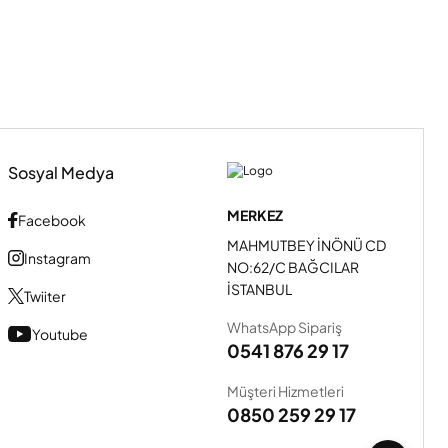
Sosyal Medya
MERKEZ
Facebook
MAHMUTBEY İNÖNÜ CD
Instagram
NO:62/C BAĞCILAR
İSTANBUL
Twiiter
WhatsApp Sipariş
Youtube
0541 876 29 17
Müşteri Hizmetleri
0850 259 29 17