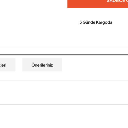
SADECE O
3 Günde Kargoda
leri
Önerileriniz
a yetersiz gördüğünüz noktaları öneri formunu kullanarak tarafımıza iletebilirs