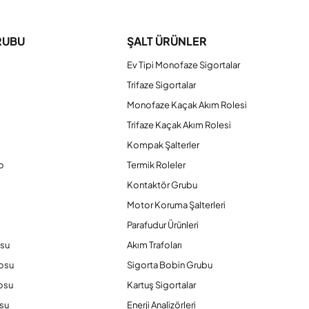
RUBU
ŞALT ÜRÜNLER
Ev Tipi Monofaze Sigortalar
Trifaze Sigortalar
Monofaze Kaçak Akım Rolesi
Trifaze Kaçak Akım Rolesi
Kompak Şalterler
o
Termik Roleler
Kontaktör Grubu
o
Motor Koruma Şalterleri
Parafudur Ürünleri
osu
Akım Trafoları
losu
Sigorta Bobin Grubu
osu
Kartuş Sigortalar
su
Enerji Analizörleri