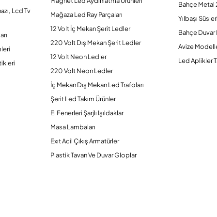
Magnet Led Aydınlatma Ürünleri
Bahçe Metal 
hazı, Lcd Tv
Mağaza Led Ray Parçaları
Yılbaşı Süsler
12 Volt İç Mekan Şerit Ledler
Bahçe Duvar 
arı
220 Volt Dış Mekan Şerit Ledler
Avize Modelle
leri
12 Volt Neon Ledler
Led Aplikler T
ikleri
220 Volt Neon Ledler
İç Mekan Dış Mekan Led Trafoları
Şerit Led Takım Ürünler
El Fenerleri Şarjlı Işıldaklar
Masa Lambaları
Exıt Acil Çıkış Armatürler
Plastik Tavan Ve Duvar Gloplar