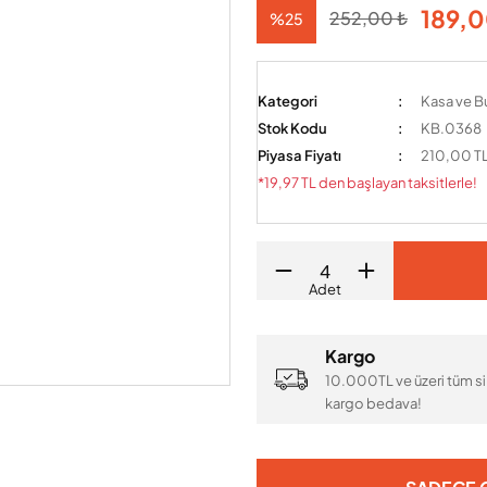
189,0
252,00 ₺
%25
Kategori
Kasa ve Bu
Stok Kodu
KB.0368
Piyasa Fiyatı
210,00 T
*19,97 TL den başlayan taksitlerle!
Adet
Kargo
10.000TL ve üzeri tüm si
kargo bedava!