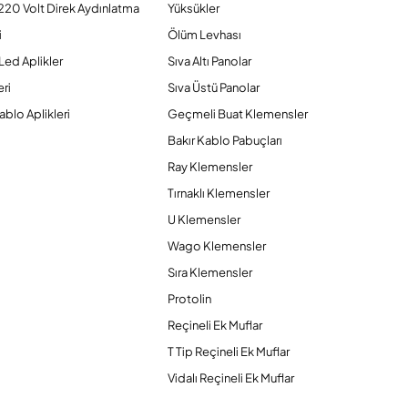
220 Volt Direk Aydınlatma
Yüksükler
i
Ölüm Levhası
Led Aplikler
Sıva Altı Panolar
ri
Sıva Üstü Panolar
ablo Aplikleri
Geçmeli Buat Klemensler
Bakır Kablo Pabuçları
Ray Klemensler
Tırnaklı Klemensler
U Klemensler
Wago Klemensler
Sıra Klemensler
Protolin
Reçineli Ek Muflar
T Tip Reçineli Ek Muflar
Vidalı Reçineli Ek Muflar