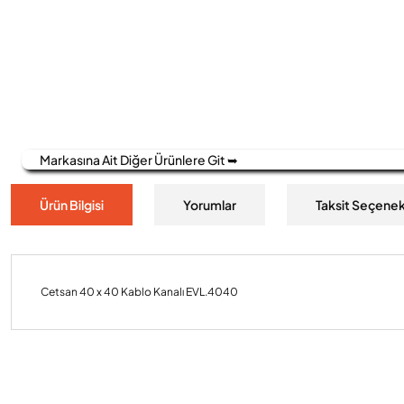
Markasına Ait Diğer Ürünlere Git ➥
Ürün Bilgisi
Yorumlar
Taksit Seçenek
Cetsan 40 x 40 Kablo Kanalı EVL.4040
Bu ürünün fiyat bilgisi, resim, ürün açıklamalarında ve diğer konulard