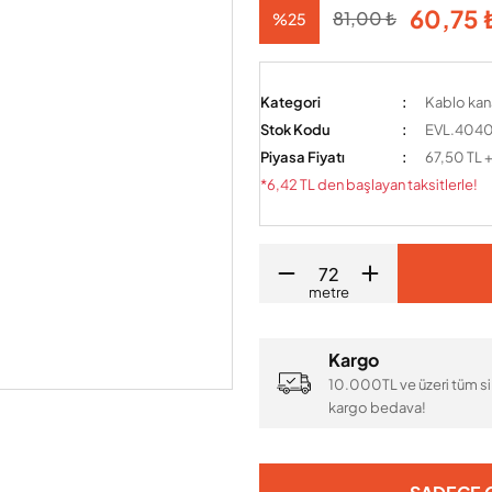
60,75 
81,00 ₺
%25
Kategori
Kablo kan
Stok Kodu
EVL.404
Piyasa Fiyatı
67,50 TL 
*6,42 TL den başlayan taksitlerle!
metre
Kargo
10.000TL ve üzeri tüm si
kargo bedava!