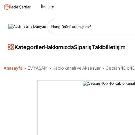
İletişim
İade Şartları
Kategoriler
Hakkımızda
Sipariş Takibi
İletişim
Anasayfa
EV YAŞAM
Kablo kanalı Ve Aksesuar
Cetsan 40 x 40