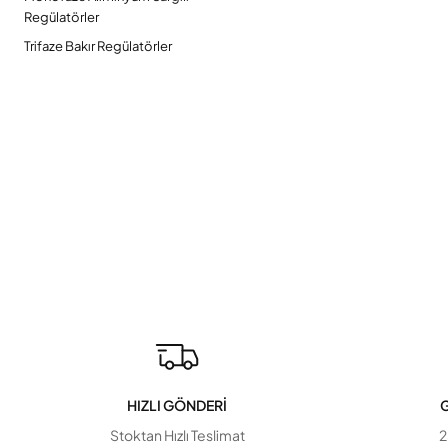
Regülatörler
Trifaze Bakır Regülatörler
HIZLI GÖNDERİ
G
Stoktan Hızlı Teslimat
2