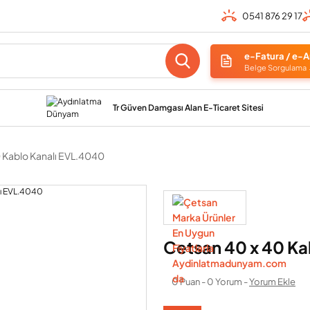
0541 876 29 17
e-Fatura / e-A
Belge Sorgulama
Tr Güven Damgası Alan E-Ticaret Sitesi
 Kablo Kanalı EVL.4040
Cetsan 40 x 40 Ka
0 Puan - 0 Yorum -
Yorum Ekle