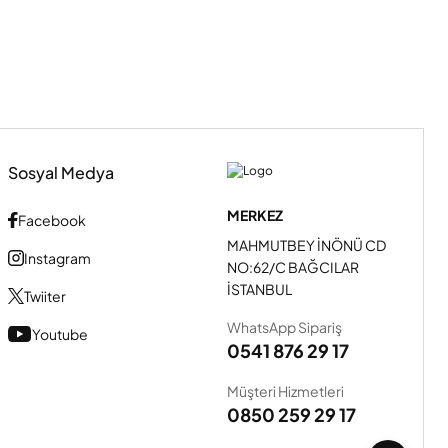
Sosyal Medya
MERKEZ
Facebook
MAHMUTBEY İNÖNÜ CD
Instagram
NO:62/C BAĞCILAR
İSTANBUL
Twiiter
WhatsApp Sipariş
Youtube
0541 876 29 17
Müşteri Hizmetleri
0850 259 29 17