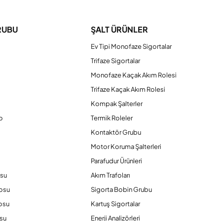
RUBU
ŞALT ÜRÜNLER
Ev Tipi Monofaze Sigortalar
Trifaze Sigortalar
Monofaze Kaçak Akım Rolesi
Trifaze Kaçak Akım Rolesi
Kompak Şalterler
o
Termik Roleler
Kontaktör Grubu
o
Motor Koruma Şalterleri
Parafudur Ürünleri
osu
Akım Trafoları
losu
Sigorta Bobin Grubu
osu
Kartuş Sigortalar
su
Enerji Analizörleri