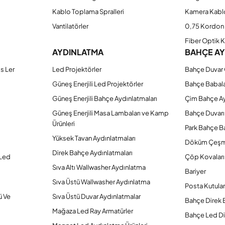
Kablo Toplama Spralleri
Kamera Kabl
Vantilatörler
0,75 Kordon 
Fiber Optik 
AYDINLATMA
BAHÇE A
s Ler
Led Projektörler
Bahçe Duvar 
Güneş Enerjili Led Projektörler
Bahçe Babal
Güneş Enerjili Bahçe Aydınlatmaları
Çim Bahçe A
Güneş Enerjili Masa Lambaları ve Kamp
Bahçe Duvarı
Ürünleri
Park Bahçe Ba
Yüksek Tavan Aydınlatmaları
Döküm Çeşm
Direk Bahçe Aydınlatmaları
 Led
Çöp Kovaları
Sıva Altı Wallwasher Aydınlatma
Bariyer
Sıva Üstü Wallwasher Aydınlatma
Posta Kutular
ü Ve
Sıva Üstü Duvar Aydınlatmalar
Bahçe Direk 
Mağaza Led Ray Armatürler
Bahçe Led Di