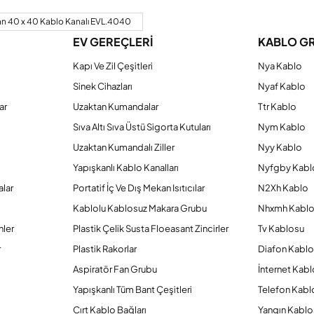
Bu ürüne ilk yorumu siz yapın!
n 40 x 40 Kablo Kanalı EVL.4040
EV GEREÇLERİ
KABLO G
Yorum Yaz
Kapı Ve Zil Çeşitleri
Nya Kablo
Sinek Cihazları
Nyaf Kablo
ar
Uzaktan Kumandalar
Ttr Kablo
Sıva Altı Sıva Üstü Sigorta Kutuları
Nym Kablo
Uzaktan Kumandalı Ziller
Nyy Kablo
Yapışkanlı Kablo Kanalları
Nyfgby Kabl
alar
Portatif İç Ve Dış Mekan Isıtıcılar
N2Xh Kablo
Kablolu Kablosuz Makara Grubu
Nhxmh Kabl
Gönder
nler
Plastik Çelik Susta Floeasant Zincirler
Tv Kablosu
r
Plastik Rakorlar
Diafon Kabl
Aspiratör Fan Grubu
İnternet Kab
Yapışkanlı Tüm Bant Çeşitleri
Telefon Kabl
Cırt Kablo Bağları
Yangın Kablo