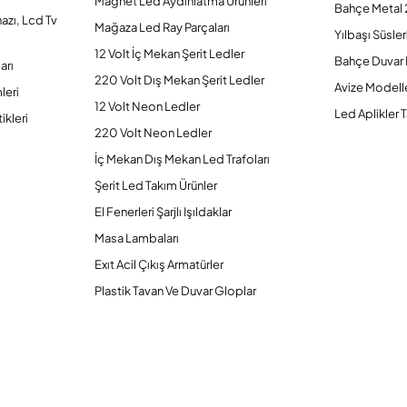
Magnet Led Aydınlatma Ürünleri
Bahçe Metal 
hazı, Lcd Tv
Mağaza Led Ray Parçaları
Yılbaşı Süsler
12 Volt İç Mekan Şerit Ledler
Bahçe Duvar 
arı
220 Volt Dış Mekan Şerit Ledler
Avize Modelle
leri
12 Volt Neon Ledler
Led Aplikler T
ikleri
220 Volt Neon Ledler
İç Mekan Dış Mekan Led Trafoları
Şerit Led Takım Ürünler
El Fenerleri Şarjlı Işıldaklar
Masa Lambaları
Exıt Acil Çıkış Armatürler
Plastik Tavan Ve Duvar Gloplar