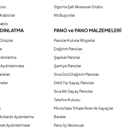
osu
Sigorta Şalt Aksesuar Grubu
Kablolar
Nh Buşonlar
Kablo
YDINLATMA
PANO ve PANO MALZEMELERİ
Gloplar
Panolar Kutular Rögarlar
ar
Dağıtım Panoları
ydınlatma
Şapkalı Panolar
 Aydınlatmalar
Şantiye Panoları
nkları
Sıva Üstü Dağıtım Panoları
eler
Dikili Tip Sayaç Panoları
Sıva Altı Sayaç Panoları
Telefon Kutusu
ı
Monofaze Trifaze Role Ve Sayaçlar
Bollards Aydınlatma
Baralar
rek Aydınlatmalar
Pano İçi Aksesuar