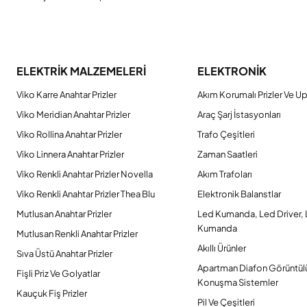
ELEKTRİK MALZEMELERİ
ELEKTRONİK
Viko Karre Anahtar Prizler
Akım Korumalı Prizler Ve Up
Viko Meridian Anahtar Prizler
Araç Şarj İstasyonları
Viko Rollina Anahtar Prizler
Trafo Çeşitleri
Viko Linnera Anahtar Prizler
Zaman Saatleri
Viko Renkli Anahtar Prizler Novella
Akım Trafoları
Viko Renkli Anahtar Prizler Thea Blu
Elektronik Balanstlar
Mutlusan Anahtar Prizler
Led Kumanda, Led Driver,
Kumanda
Mutlusan Renkli Anahtar Prizler
Akıllı Ürünler
Sıva Üstü Anahtar Prizler
Apartman Diafon Görüntül
Fişli Priz Ve Golyatlar
Konuşma Sistemler
Kauçuk Fiş Prizler
Pil Ve Çeşitleri