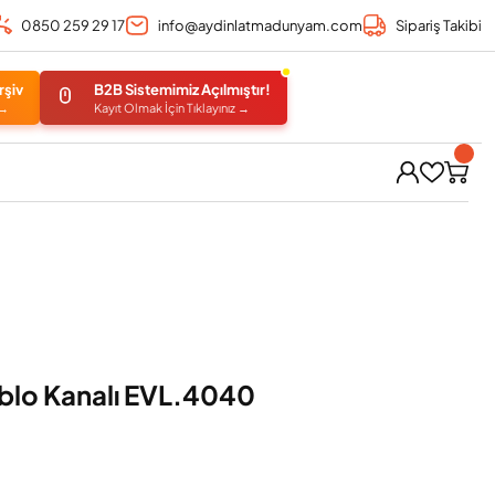
0850 259 29 17
info@aydinlatmadunyam.com
Sipariş Takibi
rşiv
B2B Sistemimiz Açılmıştır!
 →
Kayıt Olmak İçin Tıklayınız →
blo Kanalı EVL.4040