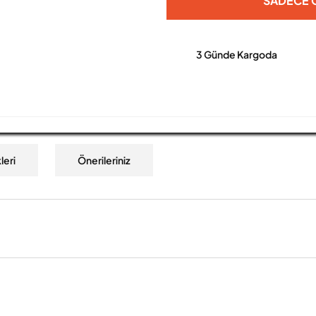
SADECE O
3 Günde Kargoda
leri
Önerileriniz
a yetersiz gördüğünüz noktaları öneri formunu kullanarak tarafımıza iletebilirs