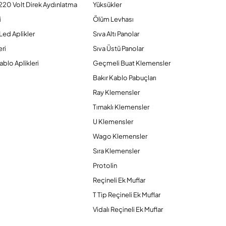
220 Volt Direk Aydınlatma
Yüksükler
i
Ölüm Levhası
Led Aplikler
Sıva Altı Panolar
ri
Sıva Üstü Panolar
ablo Aplikleri
Geçmeli Buat Klemensler
Bakır Kablo Pabuçları
Ray Klemensler
Tırnaklı Klemensler
U Klemensler
Wago Klemensler
Sıra Klemensler
Protolin
Reçineli Ek Muflar
T Tip Reçineli Ek Muflar
Vidalı Reçineli Ek Muflar