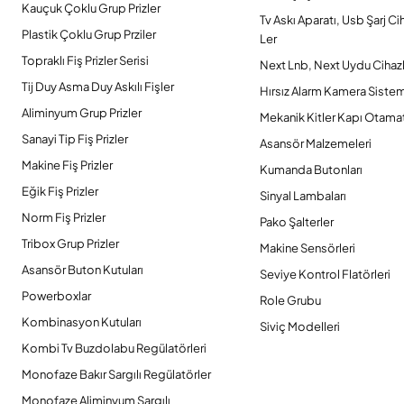
Kauçuk Çoklu Grup Prizler
Tv Askı Aparatı, Usb Şarj Ci
Plastik Çoklu Grup Prziler
Ler
Topraklı Fiş Prizler Serisi
Next Lnb, Next Uydu Cihazl
Tij Duy Asma Duy Askılı Fişler
Hırsız Alarm Kamera Sistem
Aliminyum Grup Prizler
Mekanik Kitler Kapı Otamat
Sanayi Tip Fiş Prizler
Asansör Malzemeleri
Makine Fiş Prizler
Kumanda Butonları
Eğik Fiş Prizler
Sinyal Lambaları
Norm Fiş Prizler
Pako Şalterler
Tribox Grup Prizler
Makine Sensörleri
Asansör Buton Kutuları
Seviye Kontrol Flatörleri
Powerboxlar
Role Grubu
Kombinasyon Kutuları
Siviç Modelleri
Kombi Tv Buzdolabu Regülatörleri
Monofaze Bakır Sargılı Regülatörler
Monofaze Aliminyum Sargılı