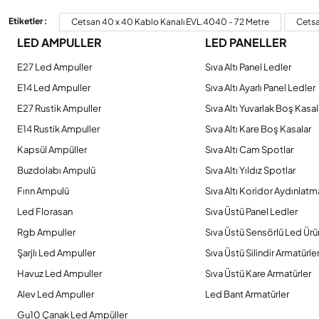
Görüş ve önerileriniz için teşekkür ederiz.
Etiketler :
Cetsan 40 x 40 Kablo Kanalı EVL.4040 - 72 Metre
Cetsa
LED AMPULLER
LED PANELLER
Ürün resmi kalitesiz, bozuk veya görüntülenemiyor.
Ürün açıklamasında eksik bilgiler bulunuyor.
E27 Led Ampuller
Sıva Altı Panel Ledler
Ürün bilgilerinde hatalar bulunuyor.
E14 Led Ampuller
Sıva Altı Ayarlı Panel Ledler
Ürün fiyatı diğer sitelerden daha pahalı.
E27 Rustik Ampuller
Sıva Altı Yuvarlak Boş Kasal
Bu ürüne benzer farklı alternatifler olmalı.
E14 Rustik Ampuller
Sıva Altı Kare Boş Kasalar
Kapsül Ampüller
Sıva Altı Cam Spotlar
Buzdolabı Ampulü
Sıva Altı Yıldız Spotlar
Fırın Ampulü
Sıva Altı Koridor Aydınlatm
Led Florasan
Sıva Üstü Panel Ledler
Rgb Ampuller
Sıva Üstü Sensörlü Led Ürü
Şarjlı Led Ampuller
Sıva Üstü Silindir Armatürle
Havuz Led Ampuller
Sıva Üstü Kare Armatürler
Alev Led Ampuller
Led Bant Armatürler
Gu10 Çanak Led Ampüller