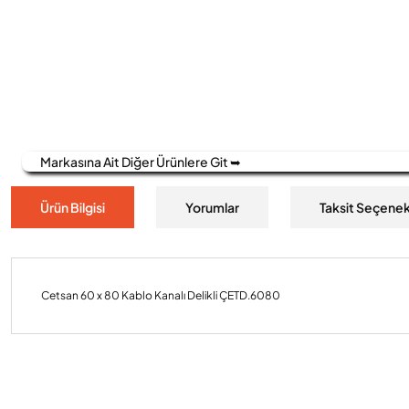
Markasına Ait Diğer Ürünlere Git ➥
Ürün Bilgisi
Yorumlar
Taksit Seçenek
Cetsan 60 x 80 Kablo Kanalı Delikli ÇETD.6080
Bu ürünün fiyat bilgisi, resim, ürün açıklamalarında ve diğer konulard