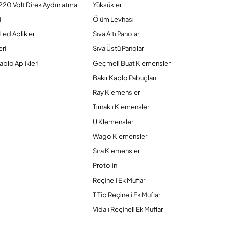
220 Volt Direk Aydınlatma
Yüksükler
i
Ölüm Levhası
Led Aplikler
Sıva Altı Panolar
ri
Sıva Üstü Panolar
ablo Aplikleri
Geçmeli Buat Klemensler
Bakır Kablo Pabuçları
Ray Klemensler
Tırnaklı Klemensler
U Klemensler
Wago Klemensler
Sıra Klemensler
Protolin
Reçineli Ek Muflar
T Tip Reçineli Ek Muflar
Vidalı Reçineli Ek Muflar