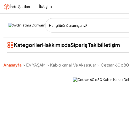
İletişim
İade Şartları
Kategoriler
Hakkımızda
Sipariş Takibi
İletişim
Anasayfa
EV YAŞAM
Kablo kanalı Ve Aksesuar
Cetsan 60 x 80