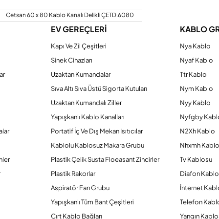
Bu ürüne ilk yorumu siz yapın!
Cetsan 60 x 80 Kablo Kanalı Delikli ÇETD.6080
EV GEREÇLERİ
KABLO G
Yorum Yaz
Kapı Ve Zil Çeşitleri
Nya Kablo
Sinek Cihazları
Nyaf Kablo
ar
Uzaktan Kumandalar
Ttr Kablo
Sıva Altı Sıva Üstü Sigorta Kutuları
Nym Kablo
Uzaktan Kumandalı Ziller
Nyy Kablo
Yapışkanlı Kablo Kanalları
Nyfgby Kabl
alar
Portatif İç Ve Dış Mekan Isıtıcılar
N2Xh Kablo
Kablolu Kablosuz Makara Grubu
Nhxmh Kabl
Gönder
nler
Plastik Çelik Susta Floeasant Zincirler
Tv Kablosu
r
Plastik Rakorlar
Diafon Kabl
Aspiratör Fan Grubu
İnternet Kab
Yapışkanlı Tüm Bant Çeşitleri
Telefon Kabl
Cırt Kablo Bağları
Yangın Kablo