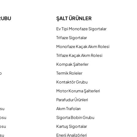
RUBU
ŞALT ÜRÜNLER
Ev Tipi Monofaze Sigortalar
Trifaze Sigortalar
Monofaze Kaçak Akım Rolesi
Trifaze Kaçak Akım Rolesi
Kompak Şalterler
o
Termik Roleler
Kontaktör Grubu
o
Motor Koruma Şalterleri
Parafudur Ürünleri
osu
Akım Trafoları
losu
Sigorta Bobin Grubu
osu
Kartuş Sigortalar
su
Enerji Analizörleri