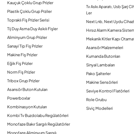
Kauçuk Çoklu Grup Prizler
Tv Askı Aparatı, Usb Şarj Ci
Plastik Çoklu Grup Prziler
Ler
Topraklı Fiş Prizler Serisi
Next Lnb, Next Uydu Cihazl
Tij Duy Asma Duy Askılı Fişler
Hırsız Alarm Kamera Sistem
Aliminyum Grup Prizler
Mekanik Kitler Kapı Otamat
Sanayi Tip Fiş Prizler
Asansör Malzemeleri
Makine Fiş Prizler
Kumanda Butonları
Eğik Fiş Prizler
Sinyal Lambaları
Norm Fiş Prizler
Pako Şalterler
Tribox Grup Prizler
Makine Sensörleri
Asansör Buton Kutuları
Seviye Kontrol Flatörleri
Powerboxlar
Role Grubu
Kombinasyon Kutuları
Siviç Modelleri
Kombi Tv Buzdolabu Regülatörleri
Monofaze Bakır Sargılı Regülatörler
Monofaze Aliminyum Sargılı