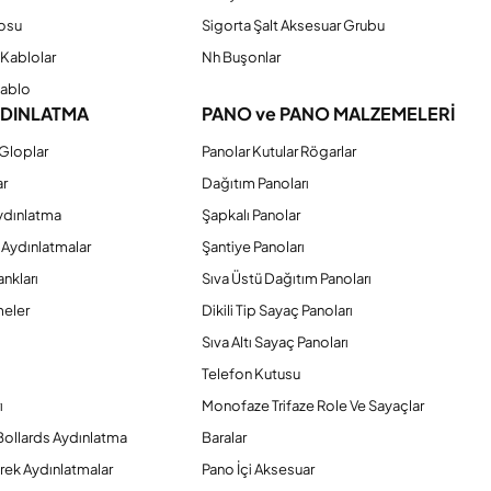
osu
Sigorta Şalt Aksesuar Grubu
Kablolar
Nh Buşonlar
Kablo
YDINLATMA
PANO ve PANO MALZEMELERİ
Gloplar
Panolar Kutular Rögarlar
ar
Dağıtım Panoları
ydınlatma
Şapkalı Panolar
 Aydınlatmalar
Şantiye Panoları
nkları
Sıva Üstü Dağıtım Panoları
eler
Dikili Tip Sayaç Panoları
Sıva Altı Sayaç Panoları
Telefon Kutusu
ı
Monofaze Trifaze Role Ve Sayaçlar
Bollards Aydınlatma
Baralar
rek Aydınlatmalar
Pano İçi Aksesuar