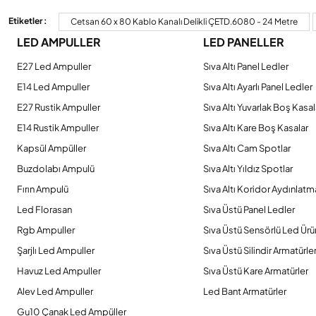
Görüş ve önerileriniz için teşekkür ederiz.
Etiketler :
Cetsan 60 x 80 Kablo Kanalı Delikli ÇETD.6080 - 24 Metre
LED AMPULLER
LED PANELLER
Ürün resmi kalitesiz, bozuk veya görüntülenemiyor.
Ürün açıklamasında eksik bilgiler bulunuyor.
E27 Led Ampuller
Sıva Altı Panel Ledler
Ürün bilgilerinde hatalar bulunuyor.
E14 Led Ampuller
Sıva Altı Ayarlı Panel Ledler
Ürün fiyatı diğer sitelerden daha pahalı.
E27 Rustik Ampuller
Sıva Altı Yuvarlak Boş Kasal
Bu ürüne benzer farklı alternatifler olmalı.
E14 Rustik Ampuller
Sıva Altı Kare Boş Kasalar
Kapsül Ampüller
Sıva Altı Cam Spotlar
Buzdolabı Ampulü
Sıva Altı Yıldız Spotlar
Fırın Ampulü
Sıva Altı Koridor Aydınlatm
Led Florasan
Sıva Üstü Panel Ledler
Rgb Ampuller
Sıva Üstü Sensörlü Led Ürü
Şarjlı Led Ampuller
Sıva Üstü Silindir Armatürle
Havuz Led Ampuller
Sıva Üstü Kare Armatürler
Alev Led Ampuller
Led Bant Armatürler
Gu10 Çanak Led Ampüller