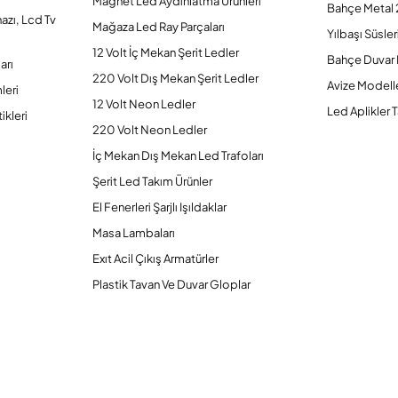
Magnet Led Aydınlatma Ürünleri
Bahçe Metal 
hazı, Lcd Tv
Mağaza Led Ray Parçaları
Yılbaşı Süsler
12 Volt İç Mekan Şerit Ledler
Bahçe Duvar 
arı
220 Volt Dış Mekan Şerit Ledler
Avize Modelle
leri
12 Volt Neon Ledler
Led Aplikler T
ikleri
220 Volt Neon Ledler
İç Mekan Dış Mekan Led Trafoları
Şerit Led Takım Ürünler
El Fenerleri Şarjlı Işıldaklar
Masa Lambaları
Exıt Acil Çıkış Armatürler
Plastik Tavan Ve Duvar Gloplar