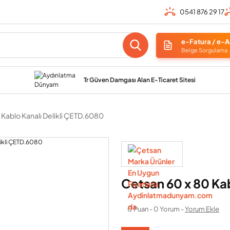
0541 876 29 17
e-Fatura / e-A
Belge Sorgulama
Tr Güven Damgası Alan E-Ticaret Sitesi
 Kablo Kanalı Delikli ÇETD.6080
Cetsan 60 x 80 Kab
0 Puan - 0 Yorum -
Yorum Ekle