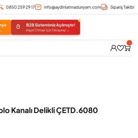
0850 259 29 17
info@aydinlatmadunyam.com
Sipariş Takibi
rşiv
B2B Sistemimiz Açılmıştır!
 →
Kayıt Olmak İçin Tıklayınız →
lo Kanalı Delikli ÇETD.6080