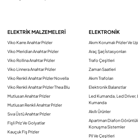
ELEKTRİK MALZEMELERİ
ELEKTRONİK
Viko Karre Anahtar Prizler
Akım Korumalı Prizler Ve Up
Viko Meridian Anahtar Prizler
Araç Şarj İstasyonları
Viko Rollina Anahtar Prizler
Trafo Çeşitleri
Viko Linnera Anahtar Prizler
Zaman Saatleri
Viko Renkli Anahtar Prizler Novella
Akım Trafoları
Viko Renkli Anahtar Prizler Thea Blu
Elektronik Balanstlar
Mutlusan Anahtar Prizler
Led Kumanda, Led Driver,
Kumanda
Mutlusan Renkli Anahtar Prizler
Akıllı Ürünler
Sıva Üstü Anahtar Prizler
Apartman Diafon Görüntül
Fişli Priz Ve Golyatlar
Konuşma Sistemler
Kauçuk Fiş Prizler
Pil Ve Çeşitleri