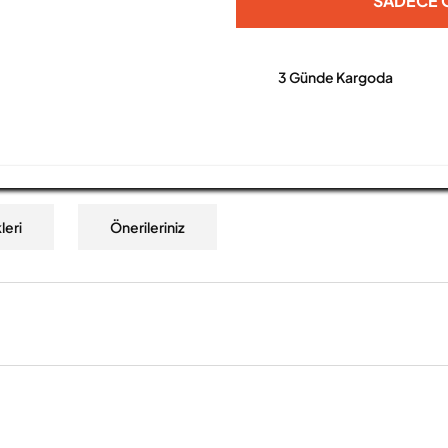
SADECE O
3 Günde Kargoda
leri
Önerileriniz
a yetersiz gördüğünüz noktaları öneri formunu kullanarak tarafımıza iletebilirs