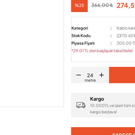
274,5
366,00 ₺
%25
Kategori
Kablo kan
Stok Kodu
ÇETD.60
Piyasa Fiyatı
305,00 T
*29,01 TL den başlayan taksitlerle!
metre
Kargo
10.000TL ve üzeri tüm si
kargo bedava!