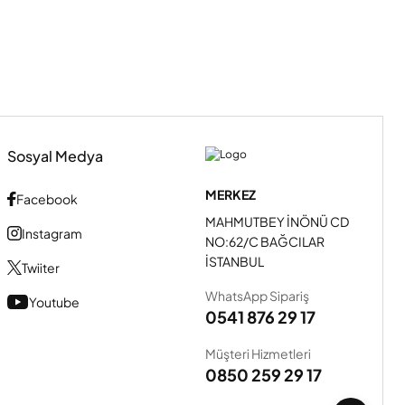
Sosyal Medya
MERKEZ
Facebook
MAHMUTBEY İNÖNÜ CD
Instagram
NO:62/C BAĞCILAR
İSTANBUL
Twiiter
WhatsApp Sipariş
Youtube
0541 876 29 17
Müşteri Hizmetleri
0850 259 29 17