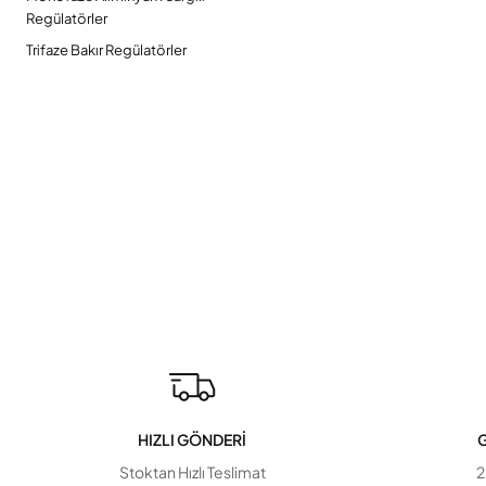
Regülatörler
Trifaze Bakır Regülatörler
HIZLI GÖNDERİ
G
Stoktan Hızlı Teslimat
2