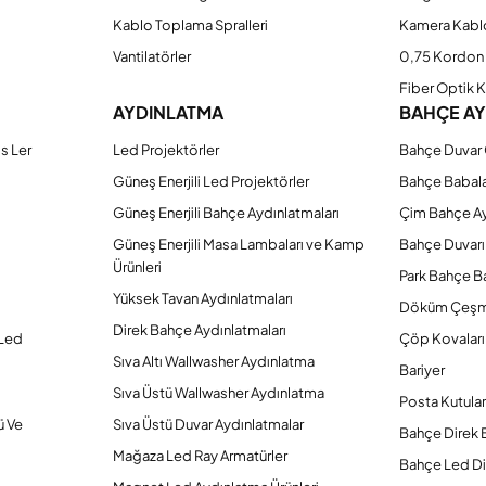
Kablo Toplama Spralleri
Kamera Kabl
Vantilatörler
0,75 Kordon 
Fiber Optik 
AYDINLATMA
BAHÇE A
s Ler
Led Projektörler
Bahçe Duvar 
Güneş Enerjili Led Projektörler
Bahçe Babal
Güneş Enerjili Bahçe Aydınlatmaları
Çim Bahçe A
Güneş Enerjili Masa Lambaları ve Kamp
Bahçe Duvarı
Ürünleri
Park Bahçe Ba
Yüksek Tavan Aydınlatmaları
Döküm Çeşm
Direk Bahçe Aydınlatmaları
 Led
Çöp Kovaları
Sıva Altı Wallwasher Aydınlatma
Bariyer
Sıva Üstü Wallwasher Aydınlatma
Posta Kutular
ü Ve
Sıva Üstü Duvar Aydınlatmalar
Bahçe Direk 
Mağaza Led Ray Armatürler
Bahçe Led Di