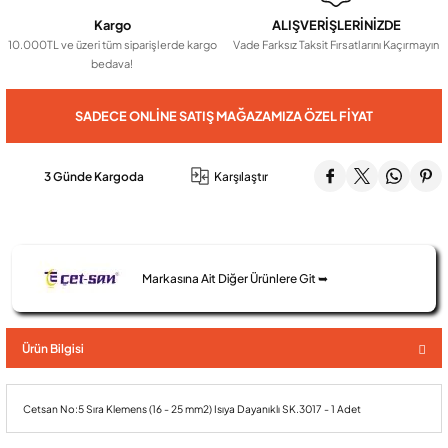
Kargo
ALIŞVERİŞLERİNİZDE
10.000TL ve üzeri tüm siparişlerde kargo
Vade Farksız Taksit Fırsatlarını Kaçırmayın
Audio Villa Görüntülü Sistemler
bedava!
SADECE ONLINE SATIŞ MAĞAZAMIZA ÖZEL FIYAT
Audio Yan Sıra Butonlu Zil paneller
3 Günde Kargoda
Karşılaştır
Dedektör Ve Vanalar
Görüntülü Diafon Kapakları
Markasına Ait Diğer Ürünlere Git ➥
Telefon Santralleri
Ürün Bilgisi
Cetsan No:5 Sıra Klemens (16 - 25 mm2) Isıya Dayanıklı SK.3017 - 1 Adet