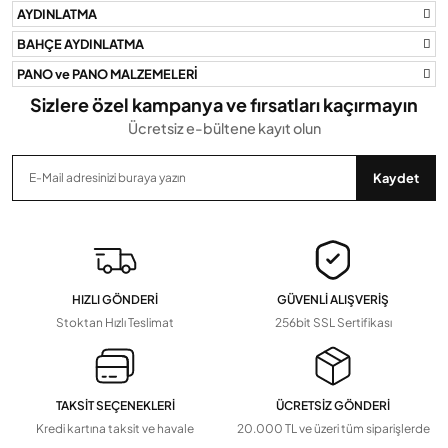
AYDINLATMA
BAHÇE AYDINLATMA
PANO ve PANO MALZEMELERİ
Gönder
Sizlere özel kampanya ve fırsatları kaçırmayın
Ücretsiz e-bültene kayıt olun
Kaydet
HIZLI GÖNDERİ
GÜVENLİ ALIŞVERİŞ
Stoktan Hızlı Teslimat
256bit SSL Sertifikası
TAKSİT SEÇENEKLERİ
ÜCRETSİZ GÖNDERİ
Kredi kartına taksit ve havale
20.000 TL ve üzeri tüm siparişlerde