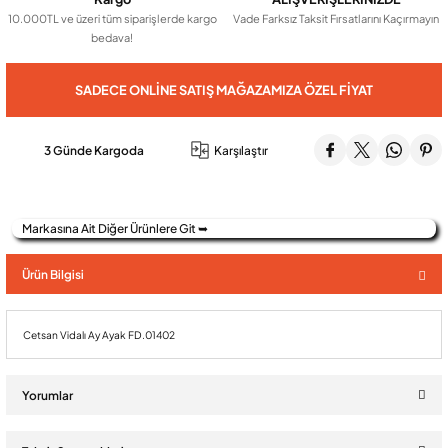
10.000TL ve üzeri tüm siparişlerde kargo
Vade Farksız Taksit Fırsatlarını Kaçırmayın
bedava!
Audio Villa Görüntülü Sistemler
SADECE ONLINE SATIŞ MAĞAZAMIZA ÖZEL FIYAT
Audio Yan Sıra Butonlu Zil paneller
3 Günde Kargoda
Karşılaştır
Dedektör Ve Vanalar
Markasına Ait Diğer Ürünlere Git ➥
Görüntülü Diafon Kapakları
Ürün Bilgisi
Telefon Santralleri
Cetsan Vidalı Ay Ayak FD.01402
Yorumlar