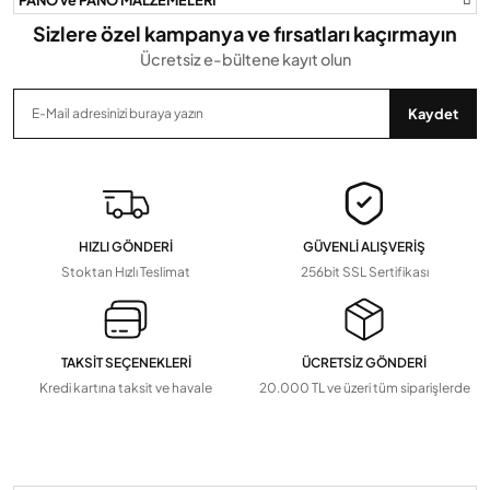
Gönder
Sizlere özel kampanya ve fırsatları kaçırmayın
Ücretsiz e-bültene kayıt olun
Kaydet
HIZLI GÖNDERİ
GÜVENLİ ALIŞVERİŞ
Stoktan Hızlı Teslimat
256bit SSL Sertifikası
TAKSİT SEÇENEKLERİ
ÜCRETSİZ GÖNDERİ
Kredi kartına taksit ve havale
20.000 TL ve üzeri tüm siparişlerde