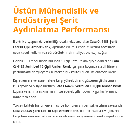
Üstün Mühendislik ve
Endüstriyel Şerit
Aydınlatma Performansı
Elektrik altyapısında verimliliği odak noktasına alan
Cata Ct-4485 Şerit
Led 10 Çipli Amber Renk
, optimize edilmiş enerji tüketimi sayesinde
uzun vadeli kullanımda sürdürülebilir bir maliyet avantajı sağlar.
Her bir LED modülünde bulunan 10 çipli özel teknolojiyle donatılan
Cata
Ct-4485 Şerit Led 10 Çipli Amber Renk
, çalışma boyunca stabil lümen
performansı sergileyerek iç mekan ışık kalitesini en üst düzeyde korur.
Dış etkenlere ve esnemelere karşı yüksek direnç gösteren çift katmanlı
PCB gövde yapısıyla üretilen
Cata Ct-4485 Şerit Led 10 Çipli Amber Renk
,
kopma ve ısınma riskini minimize ederek yıllar boyu ilk günkü formunu
muhafaza eder.
Yüksek kaliteli fosfor kaplaması ve homojen amber ışık yayılımı sayesinde
Cata Ct-4485 Şerit Led 10 Çipli Amber Renk
, iç mekanlarda UV ışınlarına
karşı tam mukavemet göstererek objelerin ve yüzeylerin renk doğruluğunu
korur.