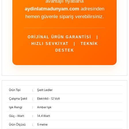
avantajlı fiyatlarla
aydinlatmadunyam.com
adresinden
hemen güvenle sipariş verebilirsiniz.
ORIJINAL ÜRÜN GARANTISI |
HIZLI SEVKIYAT | TEKNIK
DESTEK
Ürün Tipi
:
Şerit Ledler
Çalışma Şekli
:
Elektrikli - 12 Volt
Işık Rengi
:
Amber Işık
Güç - Watt
:
14,4 Watt
Ürün Ölçüsü
:
5 metre