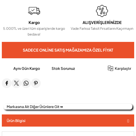
Audio Villa Görüntülü Sistemler
Kargo
ALIŞVERİŞLERİNİZDE
5.000TL ve üzeri tüm siparişlerde kargo
Vade Farksız Taksit Fırsatlarını Kaçırmayın
bedava!
Audio Yan Sıra Butonlu Zil paneller
SADECE ONLINE SATIŞ MAĞAZAMIZA ÖZEL FIYAT
Dedektör Ve Vanalar
Aynı Gün Kargo
Stok Sorunuz
Karşılaştır
Görüntülü Diafon Kapakları
Telefon Santralleri
Markasına Ait Diğer Ürünlere Git ➥
Ürün Bilgisi