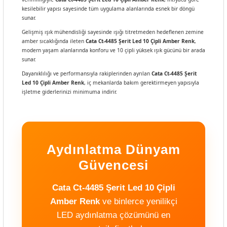
kesilebilir yapısı sayesinde tüm uygulama alanlarında esnek bir döngü
sunar.
Gelişmiş ışık mühendisliği sayesinde ışığı titretmeden hedeflenen zemine
amber sıcaklığında ileten
Cata Ct-4485 Şerit Led 10 Çipli Amber Renk
,
modern yaşam alanlarında konforu ve 10 çipli yüksek ışık gücünü bir arada
sunar.
Dayanıklılığı ve performansıyla rakiplerinden ayrılan
Cata Ct-4485 Şerit
Led 10 Çipli Amber Renk
, iç mekanlarda bakım gerektirmeyen yapısıyla
işletme giderlerinizi minimuma indirir.
Aydınlatma Dünyam
Güvencesi
Cata Ct-4485 Şerit Led 10 Çipli
Amber Renk
ve binlerce yenilikçi
LED aydınlatma çözümünü en