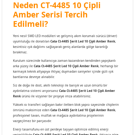
Neden CT-4485 10 Çipli
Amber Serisi Tercih
Edilmeli?
Yeni nesil SMD LED modülleri ve gelişmiş akım korumalı sürücü (driver)
uyumluluğu ile donatılan
Cata Ct-4485 Şerit Led 10 Çipli Amber Renk
,
kesintisiz ışık dağılımı sağlayarak geniş alanlarda gölge karanlığı
bırakmaz.
Kurulum sürecinde kullanıcıya zaman kazandıran kendinden yapışkanlı
arka yüzey ile
Cata Ct-4485 Şerit Led 10 Çipli Amber Renk
, herhangi bir
karmaşık teknik altyapıya ihtiyaç duymadan saniyeler içinde gizli ışık
bantlarına devreye alınabilir.
Siz de doğa ile dost, akıllı teknoloji ile barışık ve uzun ömürlü bir
aydınlatma sistemi arıyorsanız
Cata Ct-4485 Şerit Led 10 Çipli Amber
Renk
ürünü ile vizyoner bir projeye imza atabilirsiniz.
Yüksek ısı transferi sağlayan bakır iletken blok yapısı sayesinde chiplerin
ömrünü maksimize eden
Cata Ct-4485 Şerit Led 10 Çipli Amber Renk
,
profesyonel tavan, mutfak ve mağaza aydınlatma projelerinin
vazgeçilmez bir parçasıdır.
Enerji tasarrufunu en üst perdeye taşıyan optimize edilmiş enerji
verimliliğiyle
Cata Ct-4485 Şerit Led 10 Çipli Amber Renk
, ihtiyaca göre