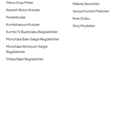
Tribox Grup Prizler
Makine Sensörleri
Asansör Buton Kutuları
Seviye Kontrol Flatörleri
Powerboxlar
Role Grubu
Kombinasyon Kutuları
Siviç Modelleri
Kombi Tv Buzdolabu Regülatörleri
Monofaze Bakır Sargılı Regülatörler
Monofaze Aliminyum Sargılı
Regülatörler
Trifaze Bakır Regülatörler