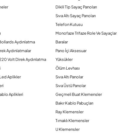
eler
Dikili Tip Sayaç Panoları
Sıva Altı Sayaç Panoları
Telefon Kutusu
ı
Monofaze Trifaze Role Ve Sayaçlar
Bollards Aydınlatma
Baralar
rek Aydınlatmalar
Pano İçi Aksesuar
220 Volt Direk Aydınlatma
Yüksükler
i
Ölüm Levhası
Led Aplikler
Sıva Altı Panolar
ri
Sıva Üstü Panolar
ablo Aplikleri
Geçmeli Buat Klemensler
Bakır Kablo Pabuçları
Ray Klemensler
Tırnaklı Klemensler
U Klemensler