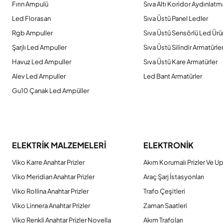
Fırın Ampulü
Sıva Altı Koridor Aydınlatm
Led Florasan
Sıva Üstü Panel Ledler
Rgb Ampuller
Sıva Üstü Sensörlü Led Ürü
Şarjlı Led Ampuller
Sıva Üstü Silindir Armatürle
Havuz Led Ampuller
Sıva Üstü Kare Armatürler
Alev Led Ampuller
Led Bant Armatürler
Gu10 Çanak Led Ampüller
ELEKTRİK MALZEMELERİ
ELEKTRONİK
Viko Karre Anahtar Prizler
Akım Korumalı Prizler Ve Up
Viko Meridian Anahtar Prizler
Araç Şarj İstasyonları
Viko Rollina Anahtar Prizler
Trafo Çeşitleri
Viko Linnera Anahtar Prizler
Zaman Saatleri
Viko Renkli Anahtar Prizler Novella
Akım Trafoları