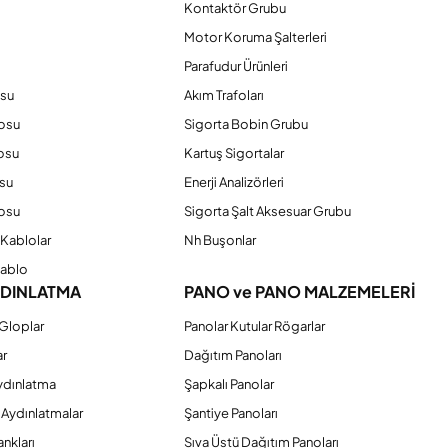
Kontaktör Grubu
o
Motor Koruma Şalterleri
Parafudur Ürünleri
osu
Akım Trafoları
losu
Sigorta Bobin Grubu
osu
Kartuş Sigortalar
su
Enerji Analizörleri
osu
Sigorta Şalt Aksesuar Grubu
Kablolar
Nh Buşonlar
Kablo
YDINLATMA
PANO ve PANO MALZEMELERİ
Gloplar
Panolar Kutular Rögarlar
ar
Dağıtım Panoları
ydınlatma
Şapkalı Panolar
 Aydınlatmalar
Şantiye Panoları
nkları
Sıva Üstü Dağıtım Panoları