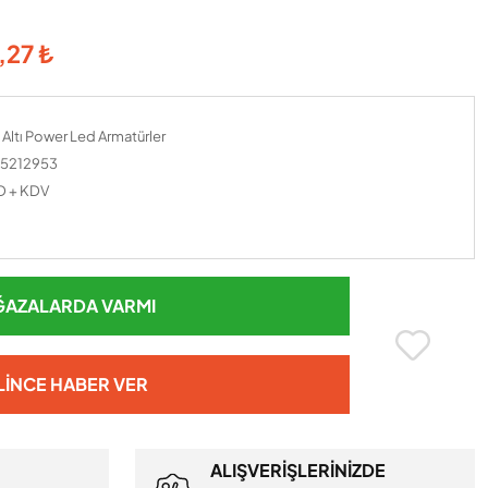
,27 ₺
 Altı Power Led Armatürler
 15212953
D + KDV
AZALARDA VARMI
LINCE HABER VER
ALIŞVERİŞLERİNİZDE