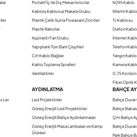
alar
Portatif İç Ve Dış Mekan Isıtıcılar
N2Xh Kablo
Kablolu Kablosuz Makara Grubu
Nhxmh Kabl
Gönder
nler
Plastik Çelik Susta Floeasant Zincirler
Tv Kablosu
r
Plastik Rakorlar
Diafon Kabl
Aspiratör Fan Grubu
İnternet Kab
Yapışkanlı Tüm Bant Çeşitleri
Telefon Kabl
Cırt Kablo Bağları
Yangın Kablo
Kablo Toplama Spralleri
Kamera Kabl
Vantilatörler
0,75 Kordon 
Fiber Optik 
AYDINLATMA
BAHÇE A
s Ler
Led Projektörler
Bahçe Duvar 
Güneş Enerjili Led Projektörler
Bahçe Babal
Güneş Enerjili Bahçe Aydınlatmaları
Çim Bahçe A
Güneş Enerjili Masa Lambaları ve Kamp
Bahçe Duvarı
Ürünleri
Park Bahçe Ba