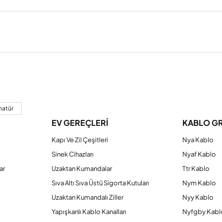
a yetersiz gördüğünüz noktaları öneri formunu kullanarak tarafımıza iletebilirs
Bu ürüne ilk yorumu siz yapın!
matür
EV GEREÇLERİ
KABLO G
Yorum Yaz
Kapı Ve Zil Çeşitleri
Nya Kablo
Sinek Cihazları
Nyaf Kablo
ar
Uzaktan Kumandalar
Ttr Kablo
Sıva Altı Sıva Üstü Sigorta Kutuları
Nym Kablo
Uzaktan Kumandalı Ziller
Nyy Kablo
Yapışkanlı Kablo Kanalları
Nyfgby Kabl