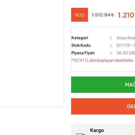
1.210
1.512,84 ₺
%20
Kategori
Goya Sıva
Stok Kodu
GY 1731 -
Piyasa Fiyatı
26,50 US
*127,91 TL den başlayan taksitlerle!
MAĞ
GE
Kargo