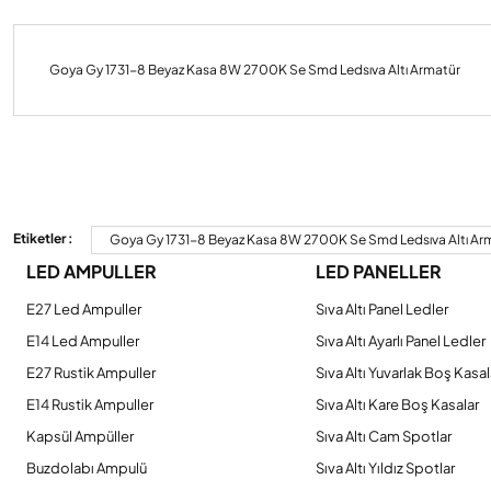
Goya Gy 1731-8 Beyaz Kasa 8W 2700K Se Smd Ledsıva Altı Armatür
Bu ürünün fiyat bilgisi, resim, ürün açıklamalarında ve diğer konulard
Görüş ve önerileriniz için teşekkür ederiz.
Etiketler :
Goya Gy 1731-8 Beyaz Kasa 8W 2700K Se Smd Ledsıva Altı Ar
LED AMPULLER
LED PANELLER
Ürün resmi kalitesiz, bozuk veya görüntülenemiyor.
Ürün açıklamasında eksik bilgiler bulunuyor.
E27 Led Ampuller
Sıva Altı Panel Ledler
Ürün bilgilerinde hatalar bulunuyor.
E14 Led Ampuller
Sıva Altı Ayarlı Panel Ledler
Ürün fiyatı diğer sitelerden daha pahalı.
E27 Rustik Ampuller
Sıva Altı Yuvarlak Boş Kasal
Bu ürüne benzer farklı alternatifler olmalı.
E14 Rustik Ampuller
Sıva Altı Kare Boş Kasalar
Kapsül Ampüller
Sıva Altı Cam Spotlar
Buzdolabı Ampulü
Sıva Altı Yıldız Spotlar