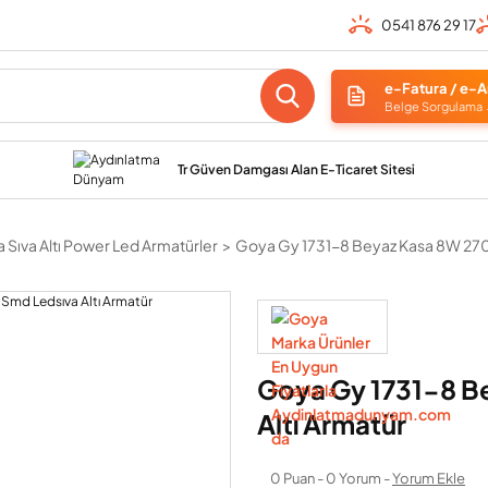
0541 876 29 17
e-Fatura / e-A
Belge Sorgulama
Tr Güven Damgası Alan E-Ticaret Sitesi
 Sıva Altı Power Led Armatürler
Goya Gy 1731-8 Beyaz Kasa 8W 270
Goya Gy 1731-8 B
Altı Armatür
0 Puan - 0 Yorum -
Yorum Ekle