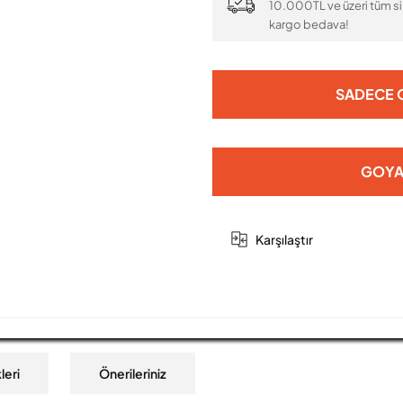
10.000TL ve üzeri tüm si
kargo bedava!
SADECE O
GOYA
Karşılaştır
leri
Önerileriniz