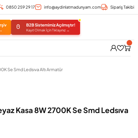
0850 259 29 17
info@aydinlatmadunyam.com
Sipariş Takibi
rşiv
B2B Sistemimiz Açılmıştır!
 →
Kayıt Olmak İçin Tıklayınız →
0K Se Smd Ledsıva Altı Armatür
eyaz Kasa 8W 2700K Se Smd Ledsıva