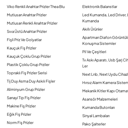
Viko Renkli Anahtar Prizler Thea Blu
Elektronik Balanstlar
Mutlusan Anahtar Prizler
Led Kumanda, Led Driver,
Kumanda
Mutlusan Renkli Anahtar Prizler
Akıllı Ürünler
Sıva Üstü Anahtar Prizler
Apartman Diafon Görüntül
Fişli Priz Ve Golyatlar
Konuşma Sistemler
Kauçuk Fiş Prizler
Pil Ve Çeşitleri
Kauçuk Çoklu Grup Prizler
Tv Askı Aparatı, Usb Şarj Ci
Plastik Çoklu Grup Prziler
Ler
Topraklı Fiş Prizler Serisi
Next Lnb, Next Uydu Cihazl
Tij Duy Asma Duy Askılı Fişler
Hırsız Alarm Kamera Sistem
Aliminyum Grup Prizler
Mekanik Kitler Kapı Otamat
Sanayi Tip Fiş Prizler
Asansör Malzemeleri
Makine Fiş Prizler
Kumanda Butonları
Eğik Fiş Prizler
Sinyal Lambaları
Norm Fiş Prizler
Pako Şalterler