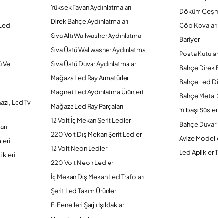
Yüksek Tavan Aydınlatmaları
Döküm Çeşm
Direk Bahçe Aydınlatmaları
 Led
Çöp Kovaları
Sıva Altı Wallwasher Aydınlatma
Bariyer
Sıva Üstü Wallwasher Aydınlatma
Posta Kutular
ü Ve
Sıva Üstü Duvar Aydınlatmalar
Bahçe Direk 
Mağaza Led Ray Armatürler
Bahçe Led Di
Magnet Led Aydınlatma Ürünleri
Bahçe Metal 
hazı, Lcd Tv
Mağaza Led Ray Parçaları
Yılbaşı Süsler
12 Volt İç Mekan Şerit Ledler
Bahçe Duvar 
arı
220 Volt Dış Mekan Şerit Ledler
Avize Modelle
leri
12 Volt Neon Ledler
Led Aplikler T
ikleri
220 Volt Neon Ledler
İç Mekan Dış Mekan Led Trafoları
Şerit Led Takım Ürünler
El Fenerleri Şarjlı Işıldaklar