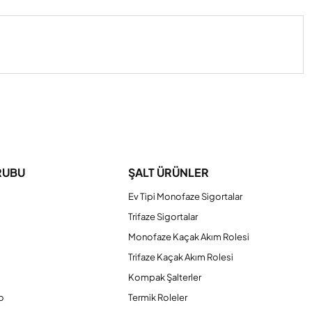
iniz.
RUBU
ŞALT ÜRÜNLER
Ev Tipi Monofaze Sigortalar
Trifaze Sigortalar
Monofaze Kaçak Akım Rolesi
Trifaze Kaçak Akım Rolesi
Kompak Şalterler
o
Termik Roleler