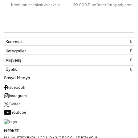
Kredi kartına taksit ve havale
20.000 TL ve üzeri tüm siparişlerde
Kurumsal
Kategoriler
Alışveriş
Üyelik
Sosyal Medya
Facebook
Instagram
Twiiter
Youtube
MERKEZ
MAHMUTBEY İNÖNÜ CD NO:62/C BAĞCILAR İSTANBUL