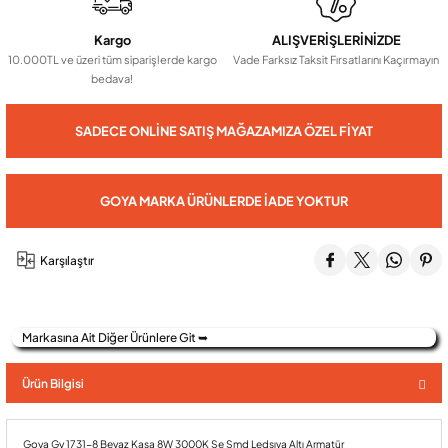
Kargo
ALIŞVERİŞLERİNİZDE
Audio Villa Görüntülü Sistemler
10.000TL ve üzeri tüm siparişlerde kargo
Vade Farksız Taksit Fırsatlarını Kaçırmayın
bedava!
Audio Yan Sıra Butonlu Zil paneller
SADECE ONLINE SATIŞ MAĞAZAMIZA ÖZEL FIYAT
Dedektör Ve Vanalar
GOYA MARKA ÜRÜNLERDE İADE YOKTUR
Görüntülü Diafon Kapakları
Karşılaştır
Telefon Santralleri
Markasına Ait Diğer Ürünlere Git ➥
Ürün Bilgisi
Goya Gy 1731-8 Beyaz Kasa 8W 3000K Se Smd Ledsıva Altı Armatür