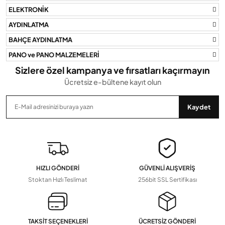
Bu ürüne benzer farklı alternatifler olmalı.
ELEKTRONİK
AYDINLATMA
BAHÇE AYDINLATMA
PANO ve PANO MALZEMELERİ
Gönder
Sizlere özel kampanya ve fırsatları kaçırmayın
Ücretsiz e-bültene kayıt olun
Kaydet
HIZLI GÖNDERİ
GÜVENLİ ALIŞVERİŞ
Stoktan Hızlı Teslimat
256bit SSL Sertifikası
TAKSİT SEÇENEKLERİ
ÜCRETSİZ GÖNDERİ