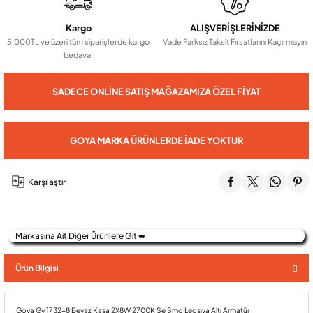
Kargo
ALIŞVERİŞLERİNİZDE
Audio Villa Görüntülü Sistemler
5.000TL ve üzeri tüm siparişlerde kargo
Vade Farksız Taksit Fırsatlarını Kaçırmayın
bedava!
Audio Yan Sıra Butonlu Zil paneller
SADECE ONLINE SATIŞ MAĞAZAMIZA ÖZEL FIYAT
Dedektör Ve Vanalar
GOYA MARKA ÜRÜNLERDE İADE YOKTUR
Görüntülü Diafon Kapakları
Karşılaştır
Telefon Santralleri
Markasına Ait Diğer Ürünlere Git ➥
Ürün Bilgisi
Goya Gy 1732-8 Beyaz Kasa 2X8W 2700K Se Smd Ledsıva Altı Armatür