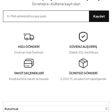
Ölçüm Ve Test Cihazları
Ücretsiz e-bültene kayıt olun
Zayıf Akım Ve Kumanda Kabloları
Akım Korumalı Prizler
Tavan Tipi Avizeler
İş Güvenliği Malzemeleri
Anten Kabloları
Kaydet
Zaman Saatleri, Radar Sensör, Dedektörler
Devamını Gör
▼
Pil Ve Çeşitleri
Tv Askı Aparatları
HIZLI GÖNDERİ
GÜVENLİ ALIŞVERİŞ
Devamını Gör
▼
Stoktan Hızlı Teslimat
256bit SSL Sertifikası
TAKSİT SEÇENEKLERİ
ÜCRETSİZ GÖNDERİ
Kredi kartına taksit ve havale
5.000 TL ve üzeri tüm siparişlerde
Kurumsal