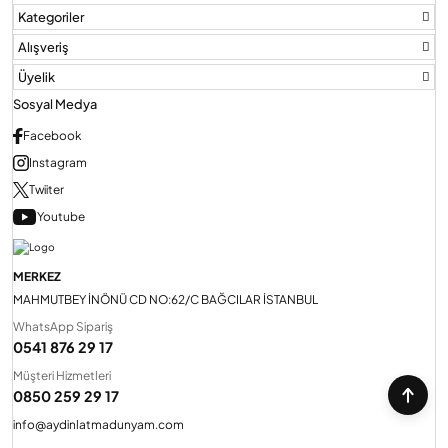
Kategoriler
Alışveriş
Üyelik
Sosyal Medya
Facebook
Instagram
Twiiter
Youtube
MERKEZ
MAHMUTBEY İNÖNÜ CD NO:62/C BAĞCILAR İSTANBUL
WhatsApp Sipariş
0541 876 29 17
Müşteri Hizmetleri
0850 259 29 17
info@aydinlatmadunyam.com