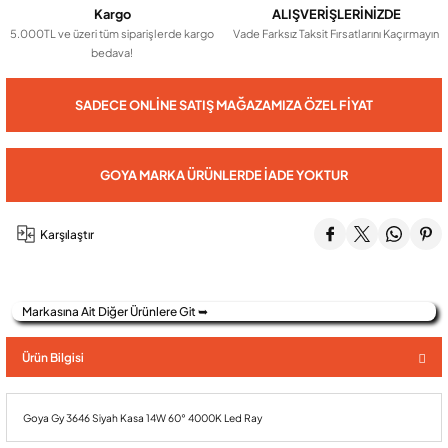
Kargo
ALIŞVERİŞLERİNİZDE
5.000TL ve üzeri tüm siparişlerde kargo
Vade Farksız Taksit Fırsatlarını Kaçırmayın
bedava!
Audio Villa Görüntülü Sistemler
SADECE ONLINE SATIŞ MAĞAZAMIZA ÖZEL FIYAT
Audio Yan Sıra Butonlu Zil paneller
GOYA MARKA ÜRÜNLERDE İADE YOKTUR
Dedektör Ve Vanalar
Karşılaştır
Görüntülü Diafon Kapakları
Markasına Ait Diğer Ürünlere Git ➥
Telefon Santralleri
Ürün Bilgisi
Goya Gy 3646 Siyah Kasa 14W 60° 4000K Led Ray