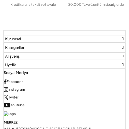
Kredi kartına taksit ve havale
20.000 TL ve üzeri tüm siparişlerde
Kurumsal
Kategoriler
Alışveriş
Üyelik
Sosyal Medya
Facebook
Instagram
Twiiter
Youtube
MERKEZ
MAHMUTBEY İNÖNÜ CD NO:62/C BAĞCILAR İSTANBUL