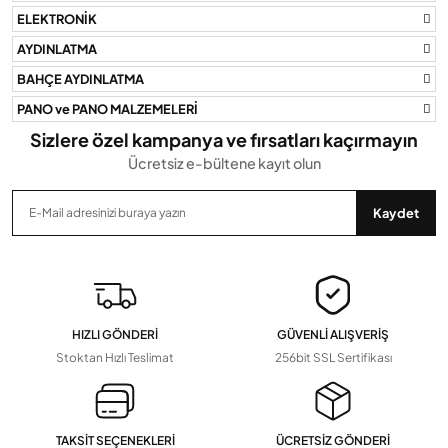
Bu ürüne benzer farklı alternatifler olmalı.
ELEKTRONİK
AYDINLATMA
BAHÇE AYDINLATMA
PANO ve PANO MALZEMELERİ
Gönder
Sizlere özel kampanya ve fırsatları kaçırmayın
Ücretsiz e-bültene kayıt olun
Kaydet
HIZLI GÖNDERİ
GÜVENLİ ALIŞVERİŞ
Stoktan Hızlı Teslimat
256bit SSL Sertifikası
TAKSİT SEÇENEKLERİ
ÜCRETSİZ GÖNDERİ