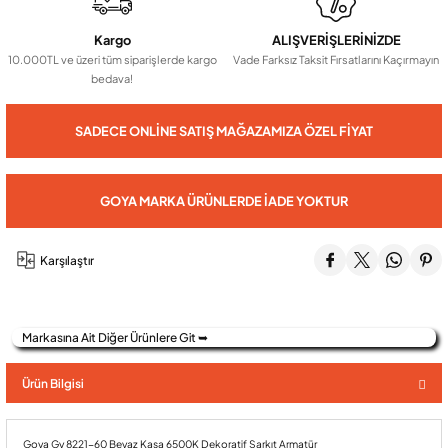
Kargo
ALIŞVERİŞLERİNİZDE
Audio Villa Görüntülü Sistemler
10.000TL ve üzeri tüm siparişlerde kargo
Vade Farksız Taksit Fırsatlarını Kaçırmayın
bedava!
Audio Yan Sıra Butonlu Zil paneller
SADECE ONLINE SATIŞ MAĞAZAMIZA ÖZEL FIYAT
Dedektör Ve Vanalar
GOYA MARKA ÜRÜNLERDE İADE YOKTUR
Görüntülü Diafon Kapakları
Karşılaştır
Telefon Santralleri
Markasına Ait Diğer Ürünlere Git ➥
Ürün Bilgisi
Goya Gy 8221-60 Beyaz Kasa 6500K Dekoratif Sarkıt Armatür