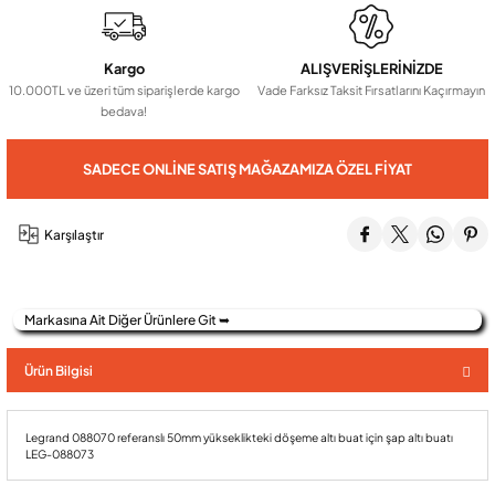
Audio Villa Görüntülü Sistemler
Kargo
ALIŞVERİŞLERİNİZDE
10.000TL ve üzeri tüm siparişlerde kargo
Vade Farksız Taksit Fırsatlarını Kaçırmayın
bedava!
Audio Yan Sıra Butonlu Zil paneller
SADECE ONLINE SATIŞ MAĞAZAMIZA ÖZEL FIYAT
Dedektör Ve Vanalar
Karşılaştır
Görüntülü Diafon Kapakları
Markasına Ait Diğer Ürünlere Git ➥
Telefon Santralleri
Ürün Bilgisi
Legrand 088070 referanslı 50mm yükseklikteki döşeme altı buat için şap altı buatı
LEG-088073