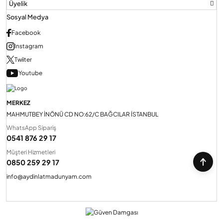
Üyelik
Sosyal Medya
Facebook
Instagram
Twiiter
Youtube
MERKEZ
MAHMUTBEY İNÖNÜ CD NO:62/C BAĞCILAR İSTANBUL
WhatsApp Sipariş
0541 876 29 17
Müşteri Hizmetleri
0850 259 29 17
info@aydinlatmadunyam.com