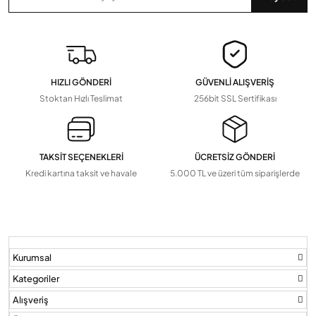
Zaman Saatleri, Radar Sensör, Dedektörler
Devamını Gör
▼
Pil Ve Çeşitleri
Tv Askı Aparatları
HIZLI GÖNDERİ
GÜVENLİ ALIŞVERİŞ
Devamını Gör
▼
Stoktan Hızlı Teslimat
256bit SSL Sertifikası
TAKSİT SEÇENEKLERİ
ÜCRETSİZ GÖNDERİ
Kredi kartına taksit ve havale
5.000 TL ve üzeri tüm siparişlerde
Kurumsal
Kategoriler
Alışveriş