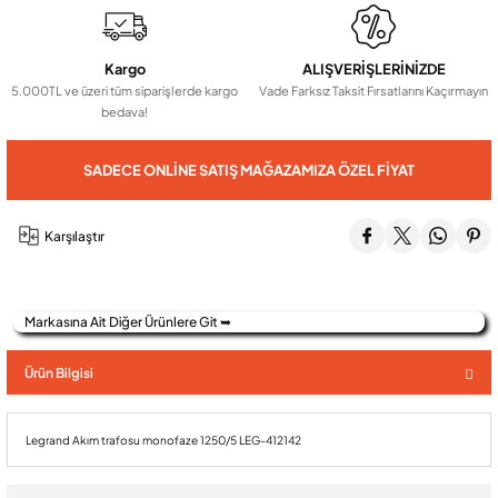
Audio Villa Görüntülü Sistemler
Kargo
ALIŞVERİŞLERİNİZDE
5.000TL ve üzeri tüm siparişlerde kargo
Vade Farksız Taksit Fırsatlarını Kaçırmayın
bedava!
Audio Yan Sıra Butonlu Zil paneller
SADECE ONLINE SATIŞ MAĞAZAMIZA ÖZEL FIYAT
Dedektör Ve Vanalar
Karşılaştır
Görüntülü Diafon Kapakları
Markasına Ait Diğer Ürünlere Git ➥
Telefon Santralleri
Ürün Bilgisi
Legrand Akım trafosu monofaze 1250/5 LEG-412142