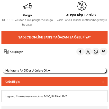
Audio Villa Görüntülü Sistemler
Kargo
ALIŞVERİŞLERİNİZDE
10.000TL ve üzeri tüm siparişlerde kargo
Vade Farksız Taksit Fırsatlarını Kaçırmayın
bedava!
Audio Yan Sıra Butonlu Zil paneller
SADECE ONLINE SATIŞ MAĞAZAMIZA ÖZEL FIYAT
Dedektör Ve Vanalar
Karşılaştır
Görüntülü Diafon Kapakları
Markasına Ait Diğer Ürünlere Git ➥
Telefon Santralleri
Ürün Bilgisi
Legrand Akım trafosu monofaze 2000/5 LEG-412147