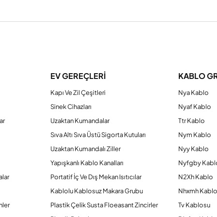
a yetersiz gördüğünüz noktaları öneri formunu kullanarak tarafımıza iletebilirs
Bu ürüne ilk yorumu siz yapın!
EV GEREÇLERİ
KABLO G
Kapı Ve Zil Çeşitleri
Nya Kablo
Yorum Yaz
Sinek Cihazları
Nyaf Kablo
ar
Uzaktan Kumandalar
Ttr Kablo
Sıva Altı Sıva Üstü Sigorta Kutuları
Nym Kablo
Uzaktan Kumandalı Ziller
Nyy Kablo
Yapışkanlı Kablo Kanalları
Nyfgby Kabl
alar
Portatif İç Ve Dış Mekan Isıtıcılar
N2Xh Kablo
Kablolu Kablosuz Makara Grubu
Nhxmh Kabl
nler
Plastik Çelik Susta Floeasant Zincirler
Tv Kablosu
Gönder