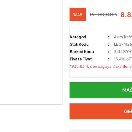
8.8
16.100,00 ₺
%45
Kategori
Akım Trafo
Stok Kodu
LEG-4121
Barkod Kodu
341497
Piyasa Fiyatı
13.416,67
*935,83 TL den başlayan taksitlerle
MAĞ
GE