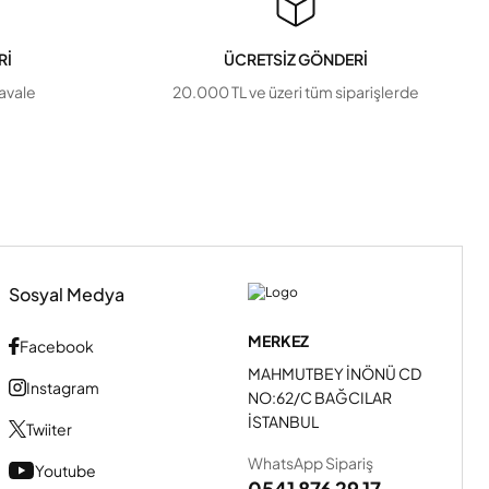
Rİ
ÜCRETSİZ GÖNDERİ
havale
20.000 TL ve üzeri tüm siparişlerde
Sosyal Medya
MERKEZ
Facebook
MAHMUTBEY İNÖNÜ CD
Instagram
NO:62/C BAĞCILAR
İSTANBUL
Twiiter
WhatsApp Sipariş
Youtube
0541 876 29 17