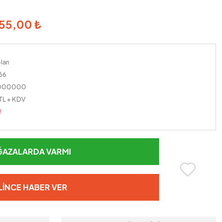
55,00 ₺
ları
66
0000000
 TL + KDV
!
AZALARDA VARMI
LINCE HABER VER