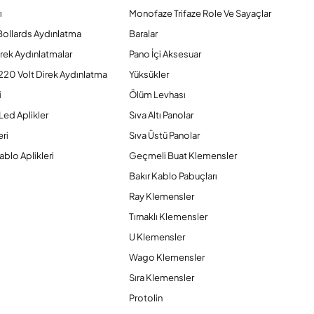
ı
Monofaze Trifaze Role Ve Sayaçlar
Bollards Aydınlatma
Baralar
rek Aydınlatmalar
Pano İçi Aksesuar
220 Volt Direk Aydınlatma
Yüksükler
i
Ölüm Levhası
Led Aplikler
Sıva Altı Panolar
ri
Sıva Üstü Panolar
ablo Aplikleri
Geçmeli Buat Klemensler
Bakır Kablo Pabuçları
Ray Klemensler
Tırnaklı Klemensler
U Klemensler
Wago Klemensler
Sıra Klemensler
Protolin