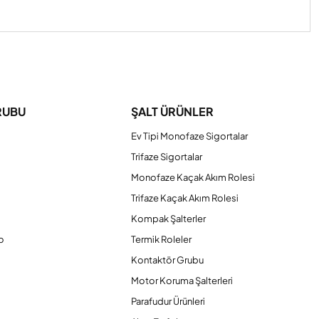
iniz.
RUBU
ŞALT ÜRÜNLER
Ev Tipi Monofaze Sigortalar
Trifaze Sigortalar
Monofaze Kaçak Akım Rolesi
Trifaze Kaçak Akım Rolesi
Kompak Şalterler
o
Termik Roleler
Kontaktör Grubu
o
Motor Koruma Şalterleri
Parafudur Ürünleri