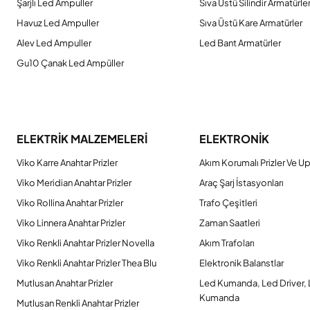
Şarjlı Led Ampuller
Sıva Üstü Silindir Armatürle
Havuz Led Ampuller
Sıva Üstü Kare Armatürler
Alev Led Ampuller
Led Bant Armatürler
Gu10 Çanak Led Ampüller
ELEKTRİK MALZEMELERİ
ELEKTRONİK
Viko Karre Anahtar Prizler
Akım Korumalı Prizler Ve Up
Viko Meridian Anahtar Prizler
Araç Şarj İstasyonları
Viko Rollina Anahtar Prizler
Trafo Çeşitleri
Viko Linnera Anahtar Prizler
Zaman Saatleri
Viko Renkli Anahtar Prizler Novella
Akım Trafoları
Viko Renkli Anahtar Prizler Thea Blu
Elektronik Balanstlar
Mutlusan Anahtar Prizler
Led Kumanda, Led Driver,
Kumanda
Mutlusan Renkli Anahtar Prizler