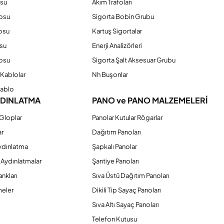
osu
Akım Trafoları
losu
Sigorta Bobin Grubu
osu
Kartuş Sigortalar
su
Enerji Analizörleri
osu
Sigorta Şalt Aksesuar Grubu
Kablolar
Nh Buşonlar
Kablo
YDINLATMA
PANO ve PANO MALZEMELERİ
Gloplar
Panolar Kutular Rögarlar
ar
Dağıtım Panoları
ydınlatma
Şapkalı Panolar
 Aydınlatmalar
Şantiye Panoları
nkları
Sıva Üstü Dağıtım Panoları
eler
Dikili Tip Sayaç Panoları
Sıva Altı Sayaç Panoları
Telefon Kutusu