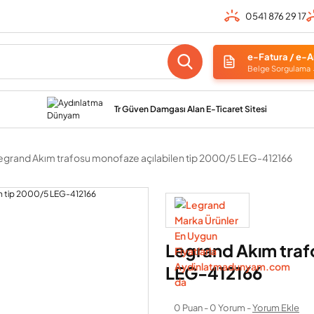
0541 876 29 17
e-Fatura / e-A
Belge Sorgulama
Tr Güven Damgası Alan E-Ticaret Sitesi
egrand Akım trafosu monofaze açılabilen tip 2000/5 LEG-412166
Legrand Akım traf
LEG-412166
0 Puan - 0 Yorum -
Yorum Ekle