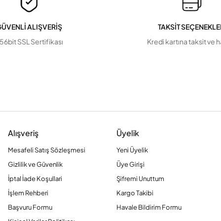
ÜVENLİ ALIŞVERİŞ
TAKSİT SEÇENEKLE
56bit SSL Sertifikası
Kredi kartına taksit ve 
Alışveriş
Üyelik
Mesafeli Satış Sözleşmesi
Yeni Üyelik
Gizlilik ve Güvenlik
Üye Girişi
İptal İade Koşullari
Şifremi Unuttum
İşlem Rehberi
Kargo Takibi
Başvuru Formu
Havale Bildirim Formu