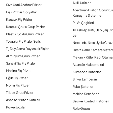
Akıllı Ürünler
Sıva Üstü Anahtar Prizler
Apartman Diafon Görüntül
Fişli Priz Ve Golyatlar
Konuşma Sistemler
Kauçuk Fiş Prizler
Pil Ve Çeşitleri
Kauçuk Çoklu Grup Prizler
Tv Askı Aparatı, Usb Şarj Ci
Plastik Çoklu Grup Prziler
Ler
Topraklı Fiş Prizler Serisi
Next Lnb, Next Uydu Cihazl
Tij Duy Asma Duy Askılı Fişler
Hırsız Alarm Kamera Sistem
Aliminyum Grup Prizler
Mekanik Kitler Kapı Otamat
Sanayi Tip Fiş Prizler
Asansör Malzemeleri
Makine Fiş Prizler
Kumanda Butonları
Eğik Fiş Prizler
Sinyal Lambaları
Norm Fiş Prizler
Pako Şalterler
Tribox Grup Prizler
Makine Sensörleri
Asansör Buton Kutuları
Seviye Kontrol Flatörleri
Powerboxlar
Role Grubu