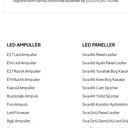
Legrand Akım trafosu monofaze açılabilen tip 2000/5 LEG-412166
Bu ürünün fiyat bilgisi, resim, ürün açıklamalarında ve diğer konulard
Görüş ve önerileriniz için teşekkür ederiz.
LED AMPULLER
LED PANELLER
Ürün resmi kalitesiz, bozuk veya görüntülenemiyor.
E27 Led Ampuller
Sıva Altı Panel Ledler
Ürün açıklamasında eksik bilgiler bulunuyor.
E14 Led Ampuller
Sıva Altı Ayarlı Panel Ledler
Ürün bilgilerinde hatalar bulunuyor.
E27 Rustik Ampuller
Sıva Altı Yuvarlak Boş Kasal
Ürün fiyatı diğer sitelerden daha pahalı.
E14 Rustik Ampuller
Sıva Altı Kare Boş Kasalar
Bu ürüne benzer farklı alternatifler olmalı.
Kapsül Ampüller
Sıva Altı Cam Spotlar
Buzdolabı Ampulü
Sıva Altı Yıldız Spotlar
Fırın Ampulü
Sıva Altı Koridor Aydınlatm
Led Florasan
Sıva Üstü Panel Ledler
Rgb Ampuller
Sıva Üstü Sensörlü Led Ürü