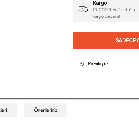
Kargo
10.000TL ve üzeri tüm si
kargo bedava!
SADECE O
Karşılaştır
leri
Önerileriniz