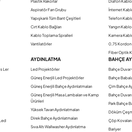
r
Plastik Rakorlar
Diafon Kabl
Aspiratör Fan Grubu
İnternet Kab
Yapışkanlı Tüm Bant Çeşitleri
Telefon Kabl
Cırt Kablo Bağları
Yangın Kablo
Kablo Toplama Spralleri
Kamera Kabl
Vantilatörler
0,75 Kordon 
Fiber Optik 
AYDINLATMA
BAHÇE A
s Ler
Led Projektörler
Bahçe Duvar 
Güneş Enerjili Led Projektörler
Bahçe Babal
Güneş Enerjili Bahçe Aydınlatmaları
Çim Bahçe A
Güneş Enerjili Masa Lambaları ve Kamp
Bahçe Duvarı
Ürünleri
Park Bahçe Ba
Yüksek Tavan Aydınlatmaları
Döküm Çeşm
Direk Bahçe Aydınlatmaları
 Led
Çöp Kovaları
Sıva Altı Wallwasher Aydınlatma
Bariyer