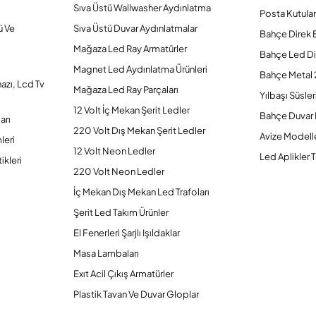
Sıva Üstü Wallwasher Aydınlatma
Posta Kutular
ü Ve
Sıva Üstü Duvar Aydınlatmalar
Bahçe Direk 
Mağaza Led Ray Armatürler
Bahçe Led Di
Magnet Led Aydınlatma Ürünleri
Bahçe Metal 
hazı, Lcd Tv
Mağaza Led Ray Parçaları
Yılbaşı Süsler
12 Volt İç Mekan Şerit Ledler
Bahçe Duvar 
arı
220 Volt Dış Mekan Şerit Ledler
Avize Modelle
leri
12 Volt Neon Ledler
Led Aplikler T
ikleri
220 Volt Neon Ledler
İç Mekan Dış Mekan Led Trafoları
Şerit Led Takım Ürünler
El Fenerleri Şarjlı Işıldaklar
Masa Lambaları
Exıt Acil Çıkış Armatürler
Plastik Tavan Ve Duvar Gloplar