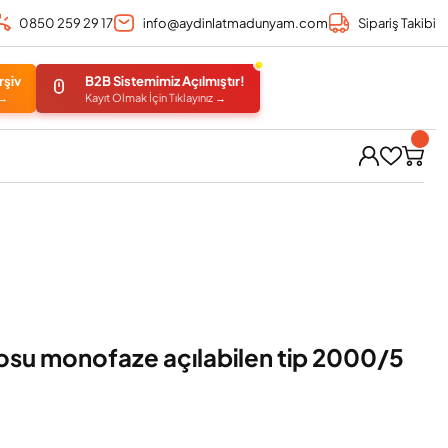
0850 259 29 17
info@aydinlatmadunyam.com
Sipariş Takibi
rşiv
B2B Sistemimiz Açılmıştır!
 →
Kayıt Olmak İçin Tıklayınız →
osu monofaze açılabilen tip 2000/5