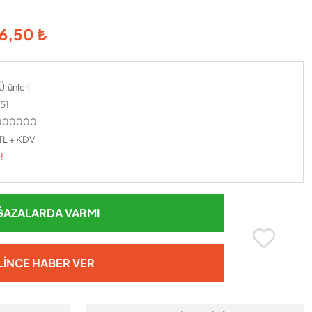
96,50 ₺
Ürünleri
51
0000000
TL + KDV
!
AZALARDA VARMI
LINCE HABER VER