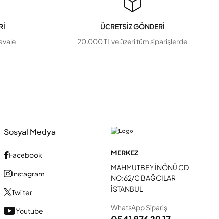
Rİ
ÜCRETSİZ GÖNDERİ
havale
20.000 TL ve üzeri tüm siparişlerde
Sosyal Medya
MERKEZ
Facebook
MAHMUTBEY İNÖNÜ CD
Instagram
NO:62/C BAĞCILAR
İSTANBUL
Twiiter
WhatsApp Sipariş
Youtube
0541 876 29 17