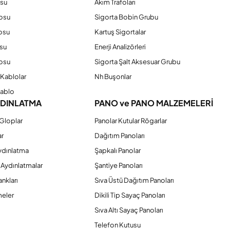
osu
Akım Trafoları
losu
Sigorta Bobin Grubu
osu
Kartuş Sigortalar
su
Enerji Analizörleri
osu
Sigorta Şalt Aksesuar Grubu
Kablolar
Nh Buşonlar
Kablo
YDINLATMA
PANO ve PANO MALZEMELERİ
Gloplar
Panolar Kutular Rögarlar
ar
Dağıtım Panoları
ydınlatma
Şapkalı Panolar
 Aydınlatmalar
Şantiye Panoları
nkları
Sıva Üstü Dağıtım Panoları
eler
Dikili Tip Sayaç Panoları
Sıva Altı Sayaç Panoları
Telefon Kutusu