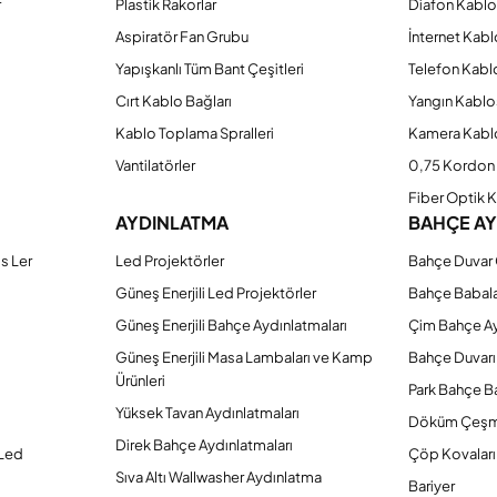
r
Plastik Rakorlar
Diafon Kabl
Aspiratör Fan Grubu
İnternet Kab
Yapışkanlı Tüm Bant Çeşitleri
Telefon Kabl
Cırt Kablo Bağları
Yangın Kablo
Kablo Toplama Spralleri
Kamera Kabl
Vantilatörler
0,75 Kordon 
Fiber Optik 
AYDINLATMA
BAHÇE A
s Ler
Led Projektörler
Bahçe Duvar 
Güneş Enerjili Led Projektörler
Bahçe Babal
Güneş Enerjili Bahçe Aydınlatmaları
Çim Bahçe A
Güneş Enerjili Masa Lambaları ve Kamp
Bahçe Duvarı
Ürünleri
Park Bahçe Ba
Yüksek Tavan Aydınlatmaları
Döküm Çeşm
Direk Bahçe Aydınlatmaları
 Led
Çöp Kovaları
Sıva Altı Wallwasher Aydınlatma
Bariyer