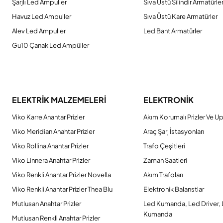
Şarjlı Led Ampuller
Sıva Üstü Silindir Armatürle
Havuz Led Ampuller
Sıva Üstü Kare Armatürler
Alev Led Ampuller
Led Bant Armatürler
Gu10 Çanak Led Ampüller
ELEKTRİK MALZEMELERİ
ELEKTRONİK
Viko Karre Anahtar Prizler
Akım Korumalı Prizler Ve Up
Viko Meridian Anahtar Prizler
Araç Şarj İstasyonları
Viko Rollina Anahtar Prizler
Trafo Çeşitleri
Viko Linnera Anahtar Prizler
Zaman Saatleri
Viko Renkli Anahtar Prizler Novella
Akım Trafoları
Viko Renkli Anahtar Prizler Thea Blu
Elektronik Balanstlar
Mutlusan Anahtar Prizler
Led Kumanda, Led Driver,
Kumanda
Mutlusan Renkli Anahtar Prizler