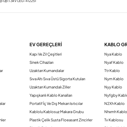
utup Up:1.3kV LEG-412251
a yetersiz gördüğünüz noktaları öneri formunu kullanarak tarafımıza iletebilirs
Bu ürüne ilk yorumu siz yapın!
EV GEREÇLERİ
KABLO G
Kapı Ve Zil Çeşitleri
Nya Kablo
Yorum Yaz
Sinek Cihazları
Nyaf Kablo
ar
Uzaktan Kumandalar
Ttr Kablo
Sıva Altı Sıva Üstü Sigorta Kutuları
Nym Kablo
Uzaktan Kumandalı Ziller
Nyy Kablo
Yapışkanlı Kablo Kanalları
Nyfgby Kabl
alar
Portatif İç Ve Dış Mekan Isıtıcılar
N2Xh Kablo
Kablolu Kablosuz Makara Grubu
Nhxmh Kabl
nler
Plastik Çelik Susta Floeasant Zincirler
Tv Kablosu
Gönder