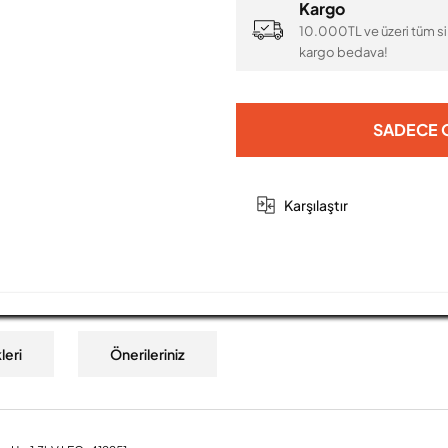
Kargo
10.000TL ve üzeri tüm si
kargo bedava!
SADECE O
Karşılaştır
leri
Önerileriniz