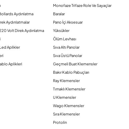
ı
Monofaze Trifaze Role Ve Sayaçlar
Bollards Aydınlatma
Baralar
rek Aydınlatmalar
Pano İçi Aksesuar
220 Volt Direk Aydınlatma
Yüksükler
i
Ölüm Levhası
Led Aplikler
Sıva Altı Panolar
ri
Sıva Üstü Panolar
ablo Aplikleri
Geçmeli Buat Klemensler
Bakır Kablo Pabuçları
Ray Klemensler
Tırnaklı Klemensler
U Klemensler
Wago Klemensler
Sıra Klemensler
Protolin