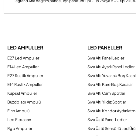
Legrand Ana dağıtım panosu için parafudr Tip1 - Tip 2 veya B + C tipi 2 k
Bu ürünün fiyat bilgisi, resim, ürün açıklamalarında ve diğer konulard
Görüş ve önerileriniz için teşekkür ederiz.
LED AMPULLER
LED PANELLER
Ürün resmi kalitesiz, bozuk veya görüntülenemiyor.
E27 Led Ampuller
Sıva Altı Panel Ledler
Ürün açıklamasında eksik bilgiler bulunuyor.
E14 Led Ampuller
Sıva Altı Ayarlı Panel Ledler
Ürün bilgilerinde hatalar bulunuyor.
E27 Rustik Ampuller
Sıva Altı Yuvarlak Boş Kasal
Ürün fiyatı diğer sitelerden daha pahalı.
E14 Rustik Ampuller
Sıva Altı Kare Boş Kasalar
Bu ürüne benzer farklı alternatifler olmalı.
Kapsül Ampüller
Sıva Altı Cam Spotlar
Buzdolabı Ampulü
Sıva Altı Yıldız Spotlar
Fırın Ampulü
Sıva Altı Koridor Aydınlatm
Led Florasan
Sıva Üstü Panel Ledler
Rgb Ampuller
Sıva Üstü Sensörlü Led Ürü