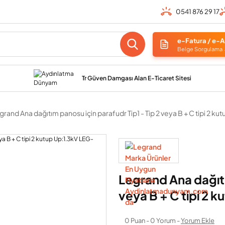
0541 876 29 17
e-Fatura / e-A
Belge Sorgulama
Tr Güven Damgası Alan E-Ticaret Sitesi
grand Ana dağıtım panosu için parafudr Tip1 - Tip 2 veya B + C tipi 2 k
Legrand Ana dağıtı
veya B + C tipi 2 
0 Puan - 0 Yorum -
Yorum Ekle