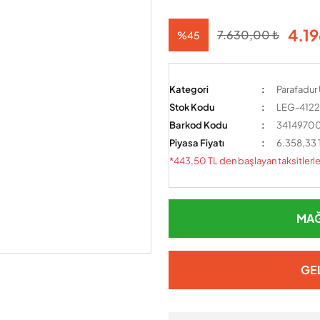
4.1
7.630,00 ₺
%45
Kategori
Parafadur 
Stok Kodu
LEG-4122
Barkod Kodu
341497
Piyasa Fiyatı
6.358,33 
*443,50 TL den başlayan taksitlerle
MAĞ
GE