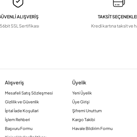
ÜVENLİ ALIŞVERİŞ
TAKSİT SEÇENEKLE
56bit SSL Sertifikası
Kredi kartına taksit ve 
Alışveriş
Üyelik
Mesafeli Satış Sözleşmesi
Yeni Üyelik
Gizlilik ve Güvenlik
Üye Girişi
İptal İade Koşullari
Şifremi Unuttum
İşlem Rehberi
Kargo Takibi
Başvuru Formu
Havale Bildirim Formu