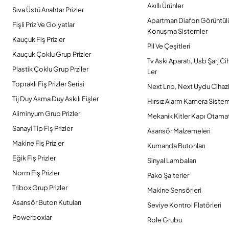
Akıllı Ürünler
Sıva Üstü Anahtar Prizler
Apartman Diafon Görüntül
Fişli Priz Ve Golyatlar
Konuşma Sistemler
Kauçuk Fiş Prizler
Pil Ve Çeşitleri
Kauçuk Çoklu Grup Prizler
Tv Askı Aparatı, Usb Şarj Ci
Plastik Çoklu Grup Prziler
Ler
Topraklı Fiş Prizler Serisi
Next Lnb, Next Uydu Cihazl
Tij Duy Asma Duy Askılı Fişler
Hırsız Alarm Kamera Sistem
Aliminyum Grup Prizler
Mekanik Kitler Kapı Otamat
Sanayi Tip Fiş Prizler
Asansör Malzemeleri
Makine Fiş Prizler
Kumanda Butonları
Eğik Fiş Prizler
Sinyal Lambaları
Norm Fiş Prizler
Pako Şalterler
Tribox Grup Prizler
Makine Sensörleri
Asansör Buton Kutuları
Seviye Kontrol Flatörleri
Powerboxlar
Role Grubu