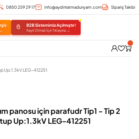
0850 259 29 17
info@aydinlatmadunyam.com
Sipariş Takibi
rşiv
B2B Sistemimiz Açılmıştır!
 →
Kayıt Olmak İçin Tıklayınız →
utup Up:1.3kV LEG-412251
m panosu için parafudr Tip1 - Tip 2
kutup Up:1.3kV LEG-412251