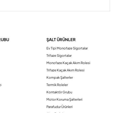
iniz.
RUBU
ŞALT ÜRÜNLER
Ev Tipi Monofaze Sigortalar
Trifaze Sigortalar
Monofaze Kaçak Akım Rolesi
Trifaze Kaçak Akım Rolesi
Kompak Şalterler
o
Termik Roleler
Kontaktör Grubu
o
Motor Koruma Şalterleri
Parafudur Ürünleri