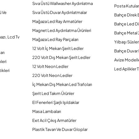
Sıva Üstü Wallwasher Aydınlatma
Posta Kutular
ü Ve
Sıva Üstü Duvar Aydınlatmalar
Bahçe Direk 
Mağaza Led Ray Armatürler
Bahçe Led Di
Magnet Led Aydınlatma Ürünleri
Bahçe Metal 
hazı, Lcd Tv
Mağaza Led Ray Parçaları
Yılbaşı Süsler
12 Volt İç Mekan Şerit Ledler
Bahçe Duvar 
arı
220 Volt Dış Mekan Şerit Ledler
Avize Modelle
leri
12 Volt Neon Ledler
Led Aplikler T
ikleri
220 Volt Neon Ledler
İç Mekan Dış Mekan Led Trafoları
Şerit Led Takım Ürünler
El Fenerleri Şarjlı Işıldaklar
Masa Lambaları
Exıt Acil Çıkış Armatürler
Plastik Tavan Ve Duvar Gloplar