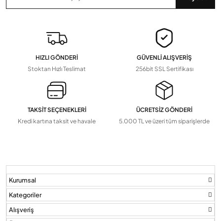
Zaman Saatleri, Radar Sensör, Dedektörler
Devamını Gör
▼
Pil Ve Çeşitleri
Tv Askı Aparatları
HIZLI GÖNDERİ
GÜVENLİ ALIŞVERİŞ
Devamını Gör
▼
Stoktan Hızlı Teslimat
256bit SSL Sertifikası
TAKSİT SEÇENEKLERİ
ÜCRETSİZ GÖNDERİ
Kredi kartına taksit ve havale
5.000 TL ve üzeri tüm siparişlerde
Kurumsal
Kategoriler
Alışveriş