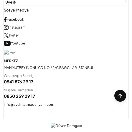
Üyelik
Sosyal Medya
Facebook
Instagram
Twiiter
Youtube
MERKEZ
MAHMUTBEY İNÖNÜ CD NO:62/C BAĞCILAR İSTANBUL
WhatsApp Sipariş
0541 876 29 17
Müşteri Hizmetleri
0850 259 29 17
info@aydinlatmadunyam.com