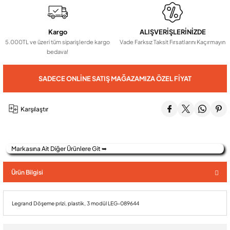
Audio Villa Görüntülü Sistemler
Kargo
ALIŞVERİŞLERİNİZDE
5.000TL ve üzeri tüm siparişlerde kargo
Vade Farksız Taksit Fırsatlarını Kaçırmayın
bedava!
Audio Yan Sıra Butonlu Zil paneller
SADECE ONLINE SATIŞ MAĞAZAMIZA ÖZEL FIYAT
Dedektör Ve Vanalar
Karşılaştır
Görüntülü Diafon Kapakları
Markasına Ait Diğer Ürünlere Git ➥
Telefon Santralleri
Ürün Bilgisi
Legrand Döşeme prizi, plastik, 3 modül LEG-089644