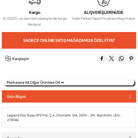
Kargo
ALIŞVERİŞLERİNİZDE
Audio Villa Görüntülü Sistemler
10.000TL ve üzeri tüm siparişlerde kargo
Vade Farksız Taksit Fırsatlarını Kaçırmayın
bedava!
Audio Yan Sıra Butonlu Zil paneller
SADECE ONLINE SATIŞ MAĞAZAMIZA ÖZEL FIYAT
Dedektör Ve Vanalar
Karşılaştır
Görüntülü Diafon Kapakları
Markasına Ait Diğer Ürünlere Git ➥
Telefon Santralleri
Ürün Bilgisi
Legrand Düz Yüzey UPS Priz, Ç.k, Otomatik, 16A, 250V~, 2M, Yeşil Antim. LEG-
278146L