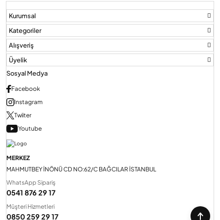
Kurumsal
Kategoriler
Alışveriş
Üyelik
Sosyal Medya
Facebook
Instagram
Twiiter
Youtube
MERKEZ
MAHMUTBEY İNÖNÜ CD NO:62/C BAĞCILAR İSTANBUL
WhatsApp Sipariş
0541 876 29 17
Müşteri Hizmetleri
0850 259 29 17