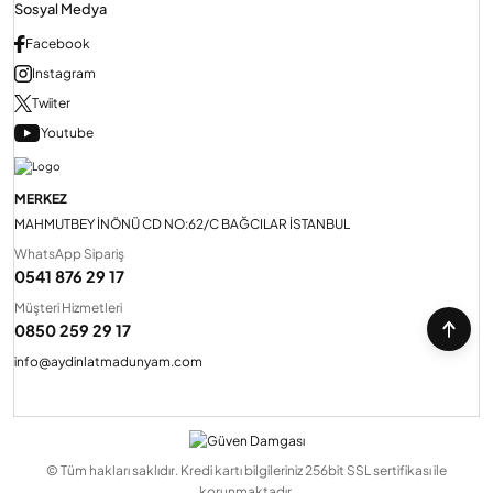
Sosyal Medya
Facebook
Instagram
Twiiter
Youtube
MERKEZ
MAHMUTBEY İNÖNÜ CD NO:62/C BAĞCILAR İSTANBUL
WhatsApp Sipariş
0541 876 29 17
Müşteri Hizmetleri
0850 259 29 17
info@aydinlatmadunyam.com
© Tüm hakları saklıdır. Kredi kartı bilgileriniz 256bit SSL sertifikası ile
korunmaktadır.