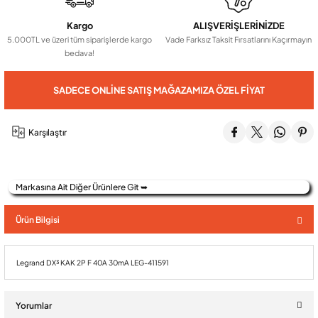
Kargo
ALIŞVERİŞLERİNİZDE
5.000TL ve üzeri tüm siparişlerde kargo
Vade Farksız Taksit Fırsatlarını Kaçırmayın
Audio Villa Görüntülü Sistemler
bedava!
Audio Yan Sıra Butonlu Zil paneller
SADECE ONLINE SATIŞ MAĞAZAMIZA ÖZEL FIYAT
Dedektör Ve Vanalar
Karşılaştır
Görüntülü Diafon Kapakları
Markasına Ait Diğer Ürünlere Git ➥
Ürün Bilgisi
Telefon Santralleri
Legrand DX³ KAK 2P F 40A 30mA LEG-411591
Yorumlar