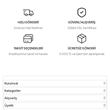
Devamını Gör
▼
Pil Ve Çeşitleri
Tv Askı Aparatları
HIZLI GÖNDERİ
GÜVENLİ ALIŞVERİŞ
Devamını Gör
▼
Stoktan Hızlı Teslimat
256bit SSL Sertifikası
TAKSİT SEÇENEKLERİ
ÜCRETSİZ GÖNDERİ
Kredi kartına taksit ve havale
5.000 TL ve üzeri tüm siparişlerde
Kurumsal
Kategoriler
Alışveriş
Üyelik