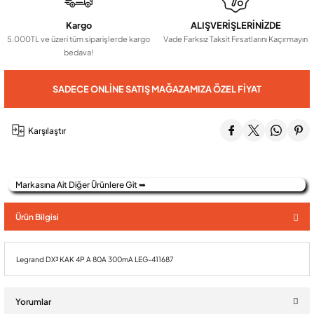
Kargo
ALIŞVERİŞLERİNİZDE
5.000TL ve üzeri tüm siparişlerde kargo
Vade Farksız Taksit Fırsatlarını Kaçırmayın
Audio Villa Görüntülü Sistemler
bedava!
Audio Yan Sıra Butonlu Zil paneller
SADECE ONLINE SATIŞ MAĞAZAMIZA ÖZEL FIYAT
Dedektör Ve Vanalar
Karşılaştır
Görüntülü Diafon Kapakları
Markasına Ait Diğer Ürünlere Git ➥
Ürün Bilgisi
Telefon Santralleri
Legrand DX³ KAK 4P A 80A 300mA LEG-411687
Yorumlar