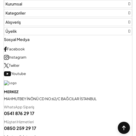
Kurumsal
Kategoriler
Alışveriş
Üyelik
Sosyal Medya
Facebook
Instagram
Twiiter
Youtube
MERKEZ
MAHMUTBEY İNÖNÜ CD NO:62/C BAĞCILAR İSTANBUL
WhatsApp Sipariş
0541 876 29 17
Müşteri Hizmetleri
0850 259 29 17