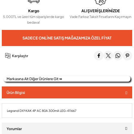
Kargo
ALIŞVERİŞLERİNİZDE
5.000TL ve üzeri tüm siparişlerde kargo
Vade Farksız Taksit Fırsatlarını Kaçırmayın
Audio Villa Görüntülü Sistemler
bedava!
Audio Yan Sıra Butonlu Zil paneller
SADECE ONLINE SATIŞ MAĞAZAMIZA ÖZEL FIYAT
Dedektör Ve Vanalar
Karşılaştır
Görüntülü Diafon Kapakları
Markasına Ait Diğer Ürünlere Git ➥
Ürün Bilgisi
Telefon Santralleri
Legrand DX³ KAK 4P AC 80A 300mA LEG-411667
Yorumlar