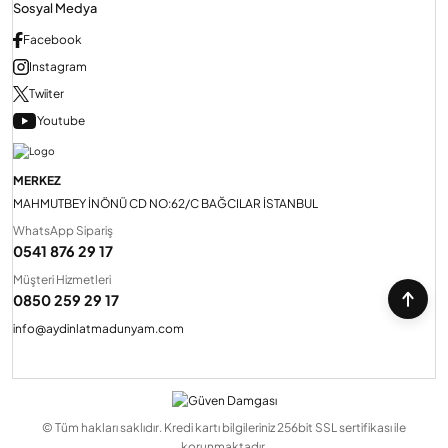
Sosyal Medya
Facebook
Instagram
Twiiter
Youtube
MERKEZ
MAHMUTBEY İNÖNÜ CD NO:62/C BAĞCILAR İSTANBUL
WhatsApp Sipariş
0541 876 29 17
Müşteri Hizmetleri
0850 259 29 17
info@aydinlatmadunyam.com
© Tüm hakları saklıdır. Kredi kartı bilgileriniz 256bit SSL sertifikası ile
korunmaktadır.