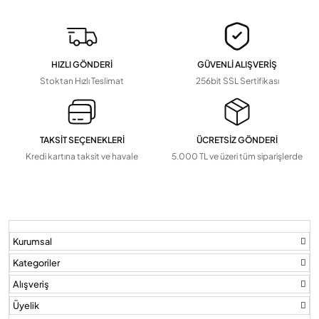
Devamını Gör
▼
Pil Ve Çeşitleri
Tv Askı Aparatları
HIZLI GÖNDERİ
GÜVENLİ ALIŞVERİŞ
Devamını Gör
▼
Stoktan Hızlı Teslimat
256bit SSL Sertifikası
TAKSİT SEÇENEKLERİ
ÜCRETSİZ GÖNDERİ
Kredi kartına taksit ve havale
5.000 TL ve üzeri tüm siparişlerde
Kurumsal
Kategoriler
Alışveriş
Üyelik