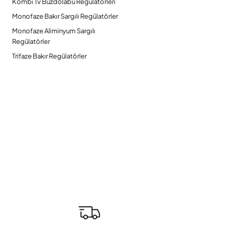
Kombi Tv Buzdolabu Regülatörleri
Monofaze Bakır Sargılı Regülatörler
Monofaze Aliminyum Sargılı
Regülatörler
Trifaze Bakır Regülatörler