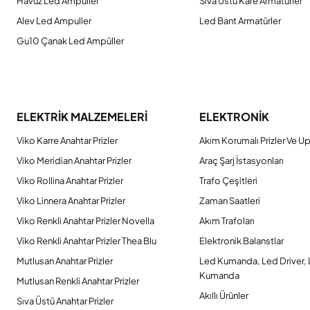
Havuz Led Ampuller
Sıva Üstü Kare Armatürler
Alev Led Ampuller
Led Bant Armatürler
Gu10 Çanak Led Ampüller
ELEKTRİK MALZEMELERİ
ELEKTRONİK
Viko Karre Anahtar Prizler
Akım Korumalı Prizler Ve Up
Viko Meridian Anahtar Prizler
Araç Şarj İstasyonları
Viko Rollina Anahtar Prizler
Trafo Çeşitleri
Viko Linnera Anahtar Prizler
Zaman Saatleri
Viko Renkli Anahtar Prizler Novella
Akım Trafoları
Viko Renkli Anahtar Prizler Thea Blu
Elektronik Balanstlar
Mutlusan Anahtar Prizler
Led Kumanda, Led Driver,
Kumanda
Mutlusan Renkli Anahtar Prizler
Akıllı Ürünler
Sıva Üstü Anahtar Prizler