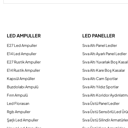
Bu ürünün fiyat bilgisi, resim, ürün açıklamalarında ve diğer konulard
Görüş ve önerileriniz için teşekkür ederiz.
LED AMPULLER
LED PANELLER
Ürün resmi kalitesiz, bozuk veya görüntülenemiyor.
E27 Led Ampuller
Sıva Altı Panel Ledler
Ürün açıklamasında eksik bilgiler bulunuyor.
E14 Led Ampuller
Sıva Altı Ayarlı Panel Ledler
Ürün bilgilerinde hatalar bulunuyor.
E27 Rustik Ampuller
Sıva Altı Yuvarlak Boş Kasal
Ürün fiyatı diğer sitelerden daha pahalı.
E14 Rustik Ampuller
Sıva Altı Kare Boş Kasalar
Bu ürüne benzer farklı alternatifler olmalı.
Kapsül Ampüller
Sıva Altı Cam Spotlar
Buzdolabı Ampulü
Sıva Altı Yıldız Spotlar
Fırın Ampulü
Sıva Altı Koridor Aydınlatm
Led Florasan
Sıva Üstü Panel Ledler
Rgb Ampuller
Sıva Üstü Sensörlü Led Ürü
Şarjlı Led Ampuller
Sıva Üstü Silindir Armatürle