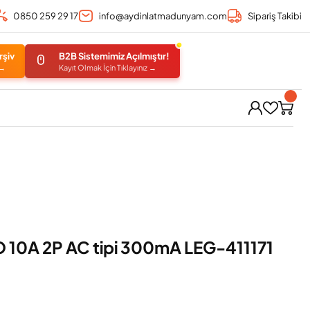
0850 259 29 17
info@aydinlatmadunyam.com
Sipariş Takibi
rşiv
B2B Sistemimiz Açılmıştır!
 →
Kayıt Olmak İçin Tıklayınız →
 10A 2P AC tipi 300mA LEG-411171