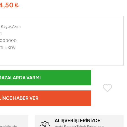
4,50 ₺
 Kaçak Akım
1
0000000
 TL + KDV
AZALARDA VARMI
LINCE HABER VER
ALIŞVERİŞLERİNİZDE
parişlerde
Vade Farksız Taksit Fırsatlarını