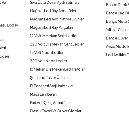
ü Ve
Sıva Üstü Duvar Aydınlatmalar
Bahçe Direk 
Mağaza Led Ray Armatürler
Bahçe Led Di
Magnet Led Aydınlatma Ürünleri
Bahçe Metal 
hazı, Lcd Tv
Mağaza Led Ray Parçaları
Yılbaşı Süsler
12 Volt İç Mekan Şerit Ledler
Bahçe Duvar 
arı
220 Volt Dış Mekan Şerit Ledler
Avize Modelle
leri
12 Volt Neon Ledler
Led Aplikler T
ikleri
220 Volt Neon Ledler
İç Mekan Dış Mekan Led Trafoları
Şerit Led Takım Ürünler
El Fenerleri Şarjlı Işıldaklar
Masa Lambaları
Exıt Acil Çıkış Armatürler
Plastik Tavan Ve Duvar Gloplar