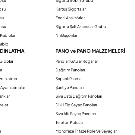
losu
Sigorta Bobin Grubu
osu
Kartuş Sigortalar
su
Enerji Analizörleri
osu
Sigorta Şalt Aksesuar Grubu
Kablolar
Nh Buşonlar
Kablo
YDINLATMA
PANO ve PANO MALZEMELERİ
Gloplar
Panolar Kutular Rögarlar
ar
Dağıtım Panoları
ydınlatma
Şapkalı Panolar
 Aydınlatmalar
Şantiye Panoları
nkları
Sıva Üstü Dağıtım Panoları
eler
Dikili Tip Sayaç Panoları
Sıva Altı Sayaç Panoları
Telefon Kutusu
ı
Monofaze Trifaze Role Ve Sayaçlar