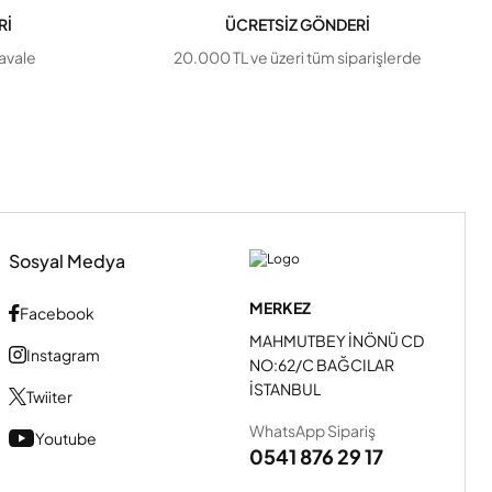
Rİ
ÜCRETSİZ GÖNDERİ
havale
20.000 TL ve üzeri tüm siparişlerde
Sosyal Medya
MERKEZ
Facebook
MAHMUTBEY İNÖNÜ CD
Instagram
NO:62/C BAĞCILAR
İSTANBUL
Twiiter
WhatsApp Sipariş
Youtube
0541 876 29 17