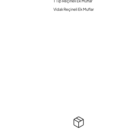
T Tip Reçineli Ek Muflar
Vidalı Reçineli Ek Muflar