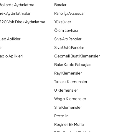
Bollards Aydınlatma
Baralar
rek Aydınlatmalar
Pano İçi Aksesuar
220 Volt Direk Aydınlatma
Yüksükler
i
Ölüm Levhası
Led Aplikler
Sıva Altı Panolar
ri
Sıva Üstü Panolar
ablo Aplikleri
Geçmeli Buat Klemensler
Bakır Kablo Pabuçları
Ray Klemensler
Tırnaklı Klemensler
U Klemensler
Wago Klemensler
Sıra Klemensler
Protolin
Reçineli Ek Muflar