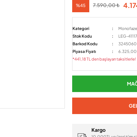
4.17
7.590,00 ₺
%45
Kategori
Monofaze
Stok Kodu
LEG-41117
Barkod Kodu
324506
Piyasa Fiyatı
6.325,00
*441,18 TL den başlayan taksitlerle!
MAĞ
GE
Kargo
10.000TL ve üzeri tüm si