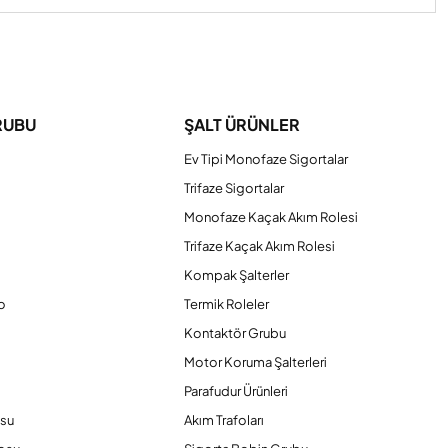
iniz.
RUBU
ŞALT ÜRÜNLER
Ev Tipi Monofaze Sigortalar
Trifaze Sigortalar
Monofaze Kaçak Akım Rolesi
Trifaze Kaçak Akım Rolesi
Kompak Şalterler
o
Termik Roleler
Kontaktör Grubu
o
Motor Koruma Şalterleri
Parafudur Ürünleri
osu
Akım Trafoları