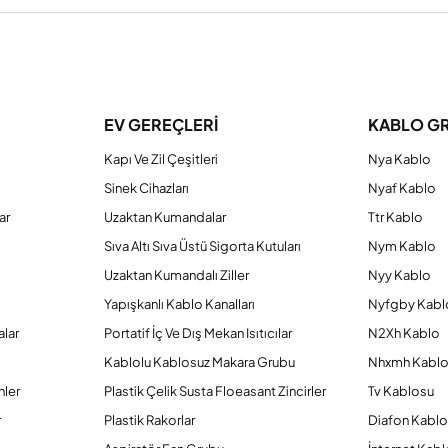
a yetersiz gördüğünüz noktaları öneri formunu kullanarak tarafımıza iletebilirs
Bu ürüne ilk yorumu siz yapın!
EV GEREÇLERİ
KABLO G
Kapı Ve Zil Çeşitleri
Nya Kablo
Yorum Yaz
Sinek Cihazları
Nyaf Kablo
ar
Uzaktan Kumandalar
Ttr Kablo
Sıva Altı Sıva Üstü Sigorta Kutuları
Nym Kablo
Uzaktan Kumandalı Ziller
Nyy Kablo
Yapışkanlı Kablo Kanalları
Nyfgby Kabl
alar
Portatif İç Ve Dış Mekan Isıtıcılar
N2Xh Kablo
Kablolu Kablosuz Makara Grubu
Nhxmh Kabl
nler
Plastik Çelik Susta Floeasant Zincirler
Tv Kablosu
Gönder
r
Plastik Rakorlar
Diafon Kabl