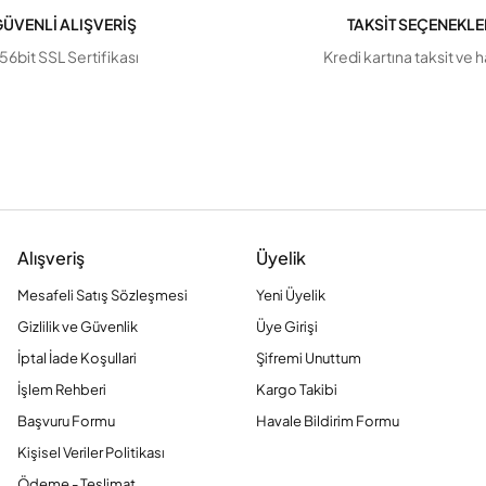
ÜVENLİ ALIŞVERİŞ
TAKSİT SEÇENEKLE
56bit SSL Sertifikası
Kredi kartına taksit ve 
Alışveriş
Üyelik
Mesafeli Satış Sözleşmesi
Yeni Üyelik
Gizlilik ve Güvenlik
Üye Girişi
İptal İade Koşullari
Şifremi Unuttum
İşlem Rehberi
Kargo Takibi
Başvuru Formu
Havale Bildirim Formu
Kişisel Veriler Politikası
Ödeme - Teslimat