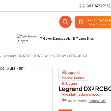
0541 876 29 17
e-Fatura / e-A
Belge Sorgulama
Tr Güven Damgası Alan E-Ticaret Sitesi
Legrand DX³ RCBO 10A 2P AC tipi 300mA LEG-411171
Legrand DX³ RCBO
0 Puan - 0 Yorum -
Yorum Ekle