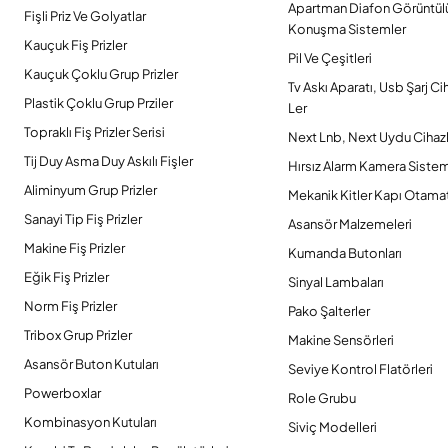
Apartman Diafon Görüntül
Fişli Priz Ve Golyatlar
Konuşma Sistemler
Kauçuk Fiş Prizler
Pil Ve Çeşitleri
Kauçuk Çoklu Grup Prizler
Tv Askı Aparatı, Usb Şarj Ci
Plastik Çoklu Grup Prziler
Ler
Topraklı Fiş Prizler Serisi
Next Lnb, Next Uydu Cihazl
Tij Duy Asma Duy Askılı Fişler
Hırsız Alarm Kamera Sistem
Aliminyum Grup Prizler
Mekanik Kitler Kapı Otamat
Sanayi Tip Fiş Prizler
Asansör Malzemeleri
Makine Fiş Prizler
Kumanda Butonları
Eğik Fiş Prizler
Sinyal Lambaları
Norm Fiş Prizler
Pako Şalterler
Tribox Grup Prizler
Makine Sensörleri
Asansör Buton Kutuları
Seviye Kontrol Flatörleri
Powerboxlar
Role Grubu
Kombinasyon Kutuları
Siviç Modelleri