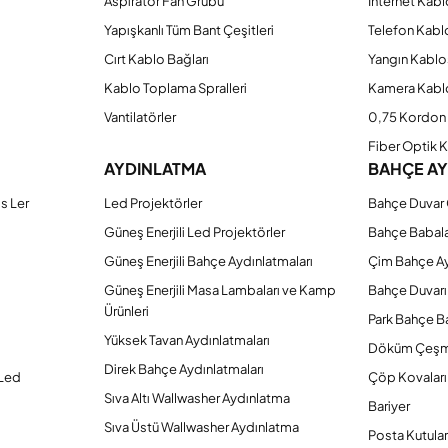
Aspiratör Fan Grubu
İnternet Kab
Yapışkanlı Tüm Bant Çeşitleri
Telefon Kabl
Cırt Kablo Bağları
Yangın Kablo
Kablo Toplama Spralleri
Kamera Kabl
Vantilatörler
0,75 Kordon 
Fiber Optik 
AYDINLATMA
BAHÇE A
s Ler
Led Projektörler
Bahçe Duvar 
Güneş Enerjili Led Projektörler
Bahçe Babal
Güneş Enerjili Bahçe Aydınlatmaları
Çim Bahçe A
Güneş Enerjili Masa Lambaları ve Kamp
Bahçe Duvarı
Ürünleri
Park Bahçe Ba
Yüksek Tavan Aydınlatmaları
Döküm Çeşm
Direk Bahçe Aydınlatmaları
 Led
Çöp Kovaları
Sıva Altı Wallwasher Aydınlatma
Bariyer
Sıva Üstü Wallwasher Aydınlatma
Posta Kutular