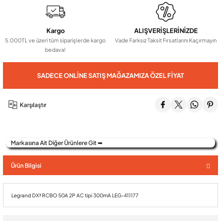
Audio Villa Görüntülü Sistemler
Kargo
ALIŞVERİŞLERİNİZDE
5.000TL ve üzeri tüm siparişlerde kargo
Vade Farksız Taksit Fırsatlarını Kaçırmayın
bedava!
Audio Yan Sıra Butonlu Zil paneller
SADECE ONLINE SATIŞ MAĞAZAMIZA ÖZEL FIYAT
Dedektör Ve Vanalar
Karşılaştır
Görüntülü Diafon Kapakları
Markasına Ait Diğer Ürünlere Git ➥
Telefon Santralleri
Ürün Bilgisi
Legrand DX³ RCBO 50A 2P AC tipi 300mA LEG-411177