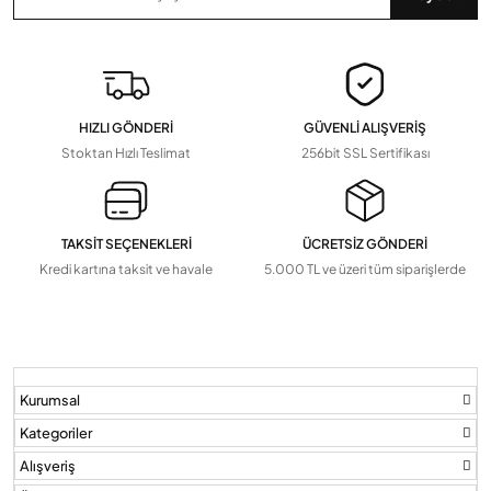
Zaman Saatleri, Radar Sensör, Dedektörler
Devamını Gör
▼
Pil Ve Çeşitleri
Tv Askı Aparatları
HIZLI GÖNDERİ
GÜVENLİ ALIŞVERİŞ
Devamını Gör
▼
Stoktan Hızlı Teslimat
256bit SSL Sertifikası
TAKSİT SEÇENEKLERİ
ÜCRETSİZ GÖNDERİ
Kredi kartına taksit ve havale
5.000 TL ve üzeri tüm siparişlerde
Kurumsal
Kategoriler
Alışveriş