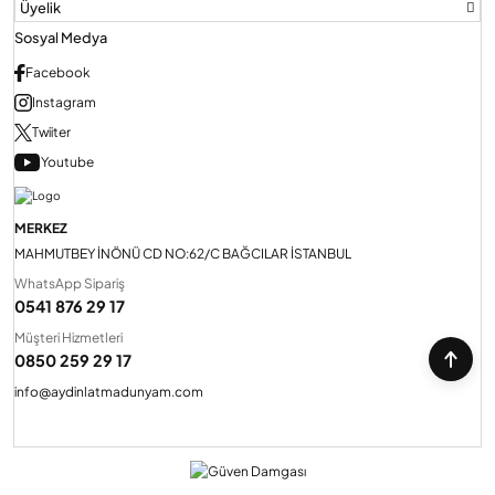
Üyelik
Sosyal Medya
Facebook
Instagram
Twiiter
Youtube
MERKEZ
MAHMUTBEY İNÖNÜ CD NO:62/C BAĞCILAR İSTANBUL
WhatsApp Sipariş
0541 876 29 17
Müşteri Hizmetleri
0850 259 29 17
info@aydinlatmadunyam.com